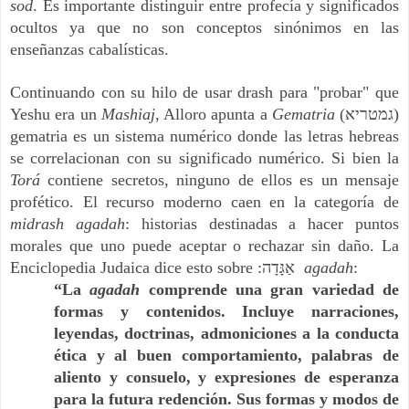
sod
. Es importante distinguir entre profecía y significados
ocultos ya que no son conceptos sinónimos en las
enseñanzas cabalísticas.
Continuando con su hilo de usar drash para "probar" que
Yeshu era un
Mashiaj
, Alloro apunta a
Gematria
(גמטריא)
gematria es un sistema numérico donde las letras hebreas
se correlacionan con su significado numérico. Si bien la
Torá
contiene secretos, ninguno de ellos es un mensaje
profético. El recurso moderno caen en la categoría de
midrash agadah
: historias destinadas a hacer puntos
morales que uno puede aceptar o rechazar sin daño. La
Enciclopedia Judaica dice esto sobre :אַגָּדָה
agadah
:
“La
agadah
comprende una gran variedad de
formas y contenidos. Incluye narraciones,
leyendas, doctrinas, admoniciones a la conducta
ética y al buen comportamiento, palabras de
aliento y consuelo, y expresiones de esperanza
para la futura redención. Sus formas y modos de