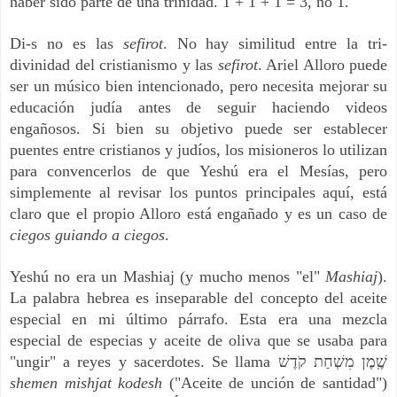
haber sido parte de una trinidad. 1 + 1 + 1 = 3, no 1.
Di-s no es las
sefirot
. No hay similitud entre la tri-
divinidad del cristianismo y las
sefirot
. Ariel Alloro puede
ser un músico bien intencionado, pero necesita mejorar su
educación judía antes de seguir haciendo videos
engañosos. Si bien su objetivo puede ser establecer
puentes entre cristianos y judíos, los misioneros lo utilizan
para convencerlos de que Yeshú era el Mesías, pero
simplemente al revisar los puntos principales aquí, está
claro que el propio Alloro está engañado y es un caso de
ciegos guiando a ciegos
.
Yeshú no era un Mashiaj (y mucho menos "el"
Mashiaj
).
La palabra hebrea es inseparable del concepto del aceite
especial en mi último párrafo. Esta era una mezcla
especial de especias y aceite de oliva que se usaba para
"ungir" a reyes y sacerdotes. Se llama שֶֽׁמֶן מִשְׁחַת קֹדֶשׁ
shemen mishjat kodesh
("Aceite de unción de santidad")