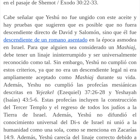
en el pasaje de Shemot / Éxodo 30:22-33.
Cabe señalar que Yeshú no fue ungido con este aceite y
hay pruebas que sugieren que es posible que no fuera
descendiente directo de David y Salomón, sino que él fue
descendiente de un romano asentado
en la época asmodea
en Israel. Para que alguien sea considerado un
Mashiaj
,
debe tener un linaje ininterrumpido y ser universalmente
reconocido como tal. Sin embargo, Yeshú no cumplió con
estos criterios, ya que no era un descendiente legal ni era
ampliamente aceptado como
Mashiaj
durante su vida.
Además, Yeshu no cumplió las profecías mesiánicas
descritas en
Yejezkel
(Ezequiel) 37:26-28 y Yeshayah
(Isaías) 43:5-6. Estas profecías incluyen la construcción
del Tercer Templo y el regreso de todos los judíos a la
Tierra de Israel. Además, Yeshú no difundió el
conocimiento universal del Di-s de Israel ni unió a la
humanidad como una sola, como se menciona en Zacarías
14:9. Además, Yeshú carecía del linaje correcto debido a