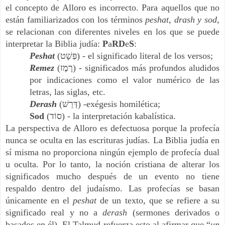
el concepto de Alloro es incorrecto. Para aquellos que no
están familiarizados con los términos
peshat, drash y sod
,
se relacionan con diferentes niveles en los que se puede
interpretar la Biblia judía:
P
a
RD
e
S
:
Peshat
(פְּשָׁט) - el significado literal de los versos;
Remez
(רֶמֶז) - significados más profundos aludidos
por indicaciones como el valor numérico de las
letras, las siglas, etc.
Derash
(דְּרַשׁ) -exégesis homilética;
Sod
(סוֹד) - la interpretación kabalística.
La perspectiva de Alloro es defectuosa porque la profecía
nunca se oculta en las escrituras judías. La Biblia judía en
sí misma no proporciona ningún ejemplo de profecía dual
u oculta. Por lo tanto, la noción cristiana de alterar los
significados mucho después de un evento no tiene
respaldo dentro del judaísmo. Las profecías se basan
únicamente en el
peshat
de un texto, que se refiere a su
significado real y no a
derash
(sermones derivados o
basados en él). El Talmud refuerza esto al afirmar que “
un