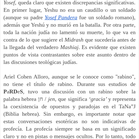
Yosef
, queda claro que existen discrepancias significativas.
En primer lugar, Yeshu no era un caudillo o un soldado
(aunque su padre
Yosef Pandera
fue un soldado romano),
además que Yeshú y no murió en la batalla. Por otra parte,
toda la nación judía no lamentó su muerte, lo que va en
contra de lo que sugiere el
Midrash
que sucedería antes de
la llegada del verdadero
Mashiaj
. Es evidente que existen
puntos de vista contrastantes sobre este asunto dentro de
las discusiones teológicas judías.
Ariel Cohen Alloro, aunque se le conoce como "rabino",
no tiene el título de rabino. Durante sus estudios de
P
a
RD
e
S
, tuvo una discusión con un rabino sobre la
palabra hebrea חן /
jen
, que significa
‘gracia’
y representa
la coexistencia de opuestos y paradojas en el TaNa”J
(Biblia hebrea). Sin embargo, es importante notar que
estas conversaciones esotéricas no son indicativas de
profecía. La profecía siempre se basa en un significado
claro y no en pistas o mensajes ocultos. Por lo tanto, todo