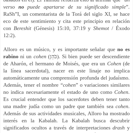
verso
no
puede apartarse de su significado simple
”.
RaSh”I, un comentarista de la Torá del siglo XI, se hace
eco de este sentimiento y cita este principio en relación
con
Bereshit
(Génesis) 15:10, 37:19 y
Shemot
/ Éxodo
12:2).
Alloro es un músico, y es importante señalar que
no es
rabino
ni un
cohen
(כֹּהֵן‬). Si bien puede ser descendiente
de Aharón, el hermano de Moisés, que era un
Cohen
(de
la línea sacerdotal), nacer en este linaje no implica
automáticamente una comprensión profunda del judaísmo.
Además, tener el nombre “
cohen
” o variaciones similares
no indica necesariamente el estado de uno como
Cohen
.
Es crucial entender que los sacerdotes deben tener tanto
una madre judía como un padre que también sea
cohen
.
Además de sus actividades musicales, Alloro ha mostrado
interés en la Kabalah. La Kabalah busca descubrir
significados ocultos a través de interpretaciones
drash
y