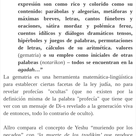
expresión son como rico y colorido como su
contenido: parábolas y alegorías, metáforas y
máximas breves, letras, cantos fúnebres y
oraciones, sátira mordaz y polémica feroz,
cuentos idílicos y diálogos dramáticos tensos,
hipérboles y juegos de palabras, permutaciones
de letras, cálculos de su aritmética. valores
(gematria)
o su empleo como iniciales de otras
palabras
(
notarikon
)
– todos se encuentran en la
agadah…
”
La gematria es una herramienta matemática-lingüística
para establecer ciertas facetas de la ley judía, no para
revelar profecías "ocultas" (que no existen por la
definición misma de la palabra "profecía" que tiene que
ver con un mensaje de Di-s revelado a la generación viva
de entonces, todo lo contrario de oculto).
Allro compara el concepto de Yeshu “muriendo por los
pecados” con
‘la muerte de los tzadikim’
que produce