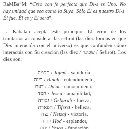
RaMBa”M: “
Creo con fe perfecta que Di-s es Uno. No
hay unidad que sea como la Suya. Sólo Él es nuestro Di-s.
Él fue, Él es y Él será
”.
La Kabalah acepta este principio. El error de los
trinitarios al considerar las sefirot (las diez formas en que
Di-s interactúa con el universo) es que confunden cómo
interactúa con Su creación (las diez / שכינה / Sefirot). Los
diez son:
חכמה /
Jojmá
- sabiduría,
בינה /
Binah
- entendimiento,
דעת /
Da'at
- conocimiento,
חסד /
Jesed
- amabilidad,
גבורה /
Geburah
- fuerza,
תפארת /
Tiferet
- belleza,
נצח /
Netzaj
- victoria,
הוד /
Hod
- esplendor,
יסוד /
Yesod
- fundación,