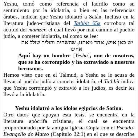
Yeshu, tomó como referencia el ladrillo como su 
sentimiento por la idolatría, o bien en las referencias 
árabes, indican que Yeshu idolatró a Satán. Incluso en la 
literatura judeo-cristiana del
Tathbit 
65a
 corrobora tal 
actitud del 
mamzer, 
el cual llevó por mal camino al pueblo 
judío, a cometer idolatría, tal como se lee
:
יש כאן איש, אחד מאתנו, שהשחית והוליך שולל את 
אחינו
Aquí hay un hombre 
[
Yeshu
]
, uno de nosotros, 
que se ha corrompido y ha extraviado a nuestros 
hermanos.
Hemos visto que en el Talmud, a Yeshu se le acusa de 
llevar al pueblo judío a cometer idolatría, el 
Tathbit 
indica 
que Yeshu corrompió y extravió a los judíos, es decir les 
llevó a la idolatría.
Yeshu idolatró a los ídolos egipcios de Sotina.
Otro datos que apoyan esta tesis, se encuentra en la 
literatura apócrifa cristiana, el cual se encuentra 
proporcionado por la antigua Iglesia Copta con el 
Pseudo-
Evangelio de Mateo
 (Capítulo 32:1) en el que se describe 