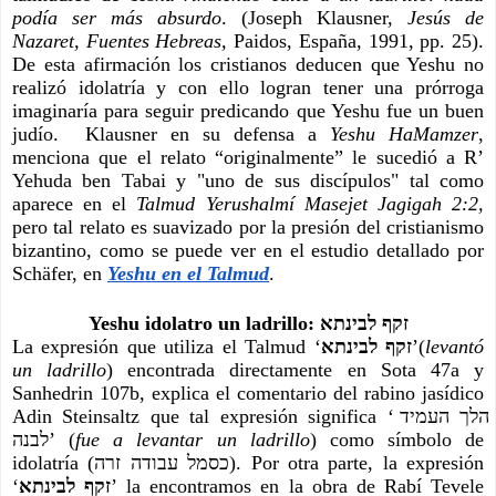
podía ser más absurdo
. (Joseph Klausner,
 Jesús de 
Nazaret, Fuentes Hebreas,
 Paidos, España, 1991, pp. 25). 
De esta afirmación los cristianos deducen que Yeshu no 
realizó idolatría y con ello logran tener una prórroga 
imaginaría para seguir predicando que Yeshu fue un buen 
judío.  Klausner en su defensa a 
Yeshu HaMamzer
, 
menciona que el relato “originalmente” le sucedió a R’ 
Yehuda ben Tabai y "uno de sus discípulos" tal como 
aparece en el 
Talmud Yerushalmí Masejet Jagigah 2:2, 
pero tal relato es suavizado por la presión del cristianismo 
bizantino, como se puede ver en el estudio detallado por 
Schäfer, en
Yeshu en el Talmud
.
Yeshu idolatro un ladrillo: זקף לבינתא
La expresión que utiliza el Talmud ‘
זקף לבינתא
’(
levantó 
un ladrillo
) encontrada directamente en Sota 47a y 
Sanhedrin 107b, explica el comentario del rabino jasídico 
Adin Steinsaltz que tal expresión significa ‘הלך העמיד 
לבנה’ (
fue a levantar un ladrillo
) como símbolo de 
idolatría (כסמל עבודה זרה). Por otra parte, la expresión 
‘
זקף לבינתא
’ la encontramos en la obra de Rabí Tevele 