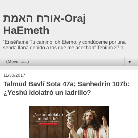
אורח האמת-Oraj
HaEmeth
“Enséñame Tu camino, oh Eterno, y condúceme por una
senda llana debido a los que me acechan” Tehilim 27:1
▼
11/30/2017
Talmud Bavlí Sota 47a; Sanhedrin 107b:
¿Yeshú idolatró un ladrillo?