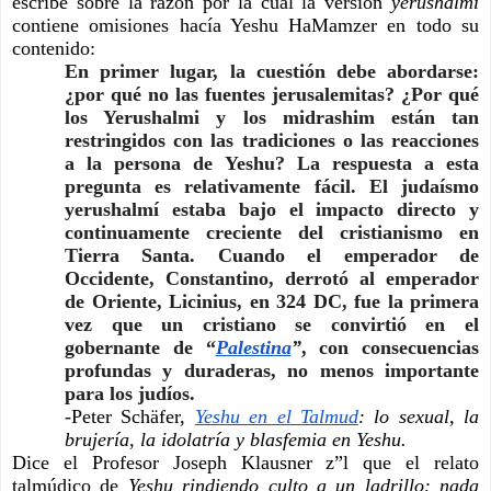
escribe sobre la razón por la cual la versión 
yerushalmí 
contiene omisiones hacía Yeshu HaMamzer en todo su 
contenido:
En primer lugar, la cuestión debe abordarse: 
¿por qué no las fuentes jerusalemitas? ¿Por qué 
los Yerushalmi y los midrashim están tan 
restringidos con las tradiciones o las reacciones 
a la persona de Yeshu? La respuesta a esta 
pregunta es relativamente fácil. El judaísmo 
yerushalmí estaba bajo el impacto directo y 
continuamente creciente del cristianismo en 
Tierra Santa. Cuando el emperador de 
Occidente, Constantino, derrotó al emperador 
de Oriente, Licinius, en 324 DC, fue la primera 
vez que un cristiano se convirtió en el 
gobernante de “
Palestina
”
, con consecuencias 
profundas y duraderas, no menos importante 
para los judíos.
-Peter Schäfer,
Yeshu en el Talmud
: lo sexual, la 
brujería, la idolatría y blasfemia en Yeshu.
Dice el Profesor Joseph Klausner z”l que el relato 
talmúdico de 
Yeshu rindiendo culto a un ladrillo: nada 