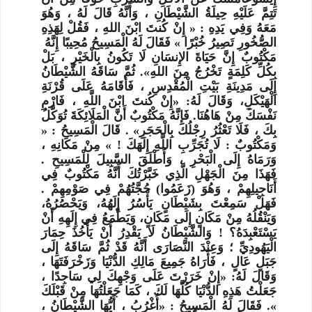
تَتِمَّ عَلَيْهِ حِيلَةُ الشَّيْطَانِ ، وَأَنَّهُ قَالَ لَهُ ، وَهُوَ
مَعَهُ وَفِي يَدِهِ : « إِنْ كُنتَ ابْنَ اللهِ ، فَقُلْ لِهَذِهِ
الصُّخُورِ تَصِيرُ خُبْرًا » فَقَالَ لَهُ الْمَسِيحُ مُحِيبًا إِنَّهُ
مَكْتُوبٌ إِنَّ حَيَاةَ الإِنسَانِ لَا تَكُونُ بِالْخَيْرِ ، بَلْ
بِكُلِّ كَلِمَةٍ تَخْرُجُ مِنَ اللهِ». ثُمَّ سَاقَهُ الشَّيْطَانُ
إِلَى مَدِينَةِ بَيْتِ الْمُقْدِسِ ، فَأَقَامَهُ عَلَى قُرْنَةِ
الْهَيْكَلِ، وَقَالَ لَهُ: «إِنْ كُنتَ ابْنَ اللَّهِ ، فَارْمِ
نَفْسَكَ مِنْ هَاهُنَا. فَإِنَّهُ مَكْتُوبٌ أَنَّ الْمَلَائِكَةَ تُوَكَّلُ
بِكَ ، فَلَا تَعْثُرُ رِجْلُكَ بِالْحَجَرِ» . قَالَ الْمَسِيحُ : «
وَمَكْتُوبٌ : لَا تُجَرِّبِ اللَّهِ إِلَهَكَ ! » مِنْ مَكَانِهِ ،
وَرَمَاهُ إِلَى الْبَحْرِ ، وَأَطْلَقَ السَّبِيلَ لِلْمَسِيحِ .
فَهَذَا مِنَ الْجَهْلِ الَّذِي خَبَّرْتُكَ أَنَّهُ مَكْتُوبٌ فِي
أَنَاجِيلِهِمْ ، وَهُوَ (زَعَمُوا) حُجَّتُهُمْ فِي صَوْمِهِمْ .
فَهَلْ سَمِعْتَ بِشَيْطَانٍ يَأْسُرُ إِلَهُهُ، وَيَحْصُرُهُ،
وَيَنْقُلُهُ مِنْ مَكَانٍ إِلَى مَكَانٍ، وَيَطْمَعُ فِي إِلَهِهِ أَنْ
يَسْتَعْبِدَهُ؟ ! وَالشَّيْطَانُ لَا يَقْدِرُ أَنْ يَأْخُذَ حِمَارَ
الْيَهُودِيِّ ؛ وَعِنْدَ النَّصَارَى أَنَّهُ قَدْ ثُمَّ سَاقَهُ إِلَى
جَبَلٍ عَالٍ ، فَأَرَاهُ جَمِيعَ مَالِكِ الدُّنْيَا وَزَخْرَفَتَهَا ،
وَقَالَ لَهُ: «إِنْ خَرَرْتَ عَلَى وَجْهِكَ لِي سَاجِدًا ،
جَعَلْتُ هَذِهِ الدُّنْيَا كُلَّهَا لَكَ ، كَمَا جَعَلْتُهَا مِنْ قَبْلَكَ
». فَقَالَ لَهُ الْمَسِيحُ : «أُغْرُبُ ، أَيُّهَا الشَّيْطَانُ ،