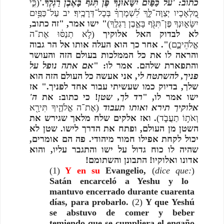
(כִּ֣י
.'
כתוב: 'על כַּפַּיִם יִשָּׂאוּנְךָ פֶּן תִּגֹּף בָּאֶבֶן רַגְלֶךָ
מַ֭לְאָכָיו יְצַוֶּה־לָּ֑ךְ לִ֝שְׁמָרְךָ֗ בְּכָל־דְּרָכֶֽיךָ׃ יב עַל־כַּפַּ֥יִם
יִשָּׂא֑וּנְךָ פֶּן־תִּגֹּ֖ף בָּאֶ֣בֶן רַגְלֶֽךָ)
" ישו אמר, "זה כתוב,
לא לבדוק האל אלו
ק
יך
(לֹ֣א תְנַסּ֔וּ אֶת־ה
אֱלֹהֵיכֶ֑ם)
". אחר כך הוא העלה אותו אל הר גבוה
והראה לו את כל הממלכות בעולם הזה והעושר
והתפארת שלהם. אמר לו: "
אם אתה נופל על
פניך, להשתטח לי
, אני אעשה כל העולם הזה הוא
שלך, בדיוק כמו שעשיתי עבור אחד לפניך." אז
ישו אמר לו, "
רד לך
, שטן
! כי כתוב: את
ה'
אלוקיך תירא ואותו תעבוד
(אֶת־ה אֱלֹהֶ֛יךָ תִּירָ֖א
וְאֹת֣וֹ תַעֲבֹ֑ד)
. ואז אל
ק
ים שלח מלאך שגירש את
השטן מן העולם, ופתח את הדרך לישו. שטן לא
יכול לקחת אפילו חמור מיהודי. פה הם אומרים,
שהיה לו כוח גדול על ישו והתגבר עליו, והוא
אדונו ואלוקיו! התבונן והשתומם!
(1)
Y en su
Evangelio,
(
dice que:
)
Satán encarceló a Yeshu y lo
mantuvo encerrado durante cuarenta
días, para probarlo.
(2)
Y que Yeshú
se abstuvo de comer y beber
temiendo que se cumpliera el engaño