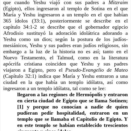
que cuando Yeshu viajó con sus padres a 
Mitzraim 
(Egipto), ellos ingresaron al templo de Sotina en el que 
María y Yeshu ingresaron a un templo en el que habían 
365 ídolos (33:1), posteriormente se describe en el 
capítulo 34:1-2 se describe que el gobernador egipcio 
Afrodisio sustituyó la adoración idolátrica adorando a 
Yeshu como un dios; según la postura de los judíos-
mesiánicos, Yeshu y sus padres eran judíos religiosos, sin 
embargo a la luz de la historia no es así; tanto en el 
Nuevo Testamento, el Talmud, como en la literatura 
apócrifa cristiana coinciden que Yeshu y sus padres 
viajaron a Egipto, pero el 
Pseudo-Evangelio de Mateo
(Capítulo 32:1) indica que María y Yeshu entraron a una 
ciudad en la que había un templo idólatra, así como 
ingresaron a un templo idólatra, tal como se lee:
llegaron a las regiones de Hermópolis y entraron 
en cierta ciudad de Egipto que se llama Sotinen; 
[1] y porque no conocían a nadie de quien 
pudieran pedir hospitalidad, entraron en un 
templo que se llamaba el Capitolio de Egipto. Y 
en este templo se habían establecido trescientos 