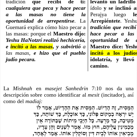
tradición 
que recibí de ti: 
levantó un ladrillo
cualquiera que peca y hace pecar 
ídolo 
y se inclinó a
a las masas no tiene la 
Perajya luego 
l
oportunidad de arrepentirse
. La 
Arrepiéntete
. Yeshu
Guemará explica cómo hizo pecar a 
tradición que recibí
las masas: porque el 
Maestro dijo: 
hace pecar a las 
Yeshu HaNotzrí realizó hechicería, 
oportunidad de ar
e 
incitó a las masas
, y subvirtió 
a 
las masas, 
e hizo que el pueblo 
incitó a los judío
judío pecara.
idolatría, y llev
camino.
La 
Mishnah 
en 
masejet Sanhedrin
 7:10 nos da una 
descripción sobre como identificar al 
mesit 
(incitador), así 
como del 
madiaj:
הַמֵּסִית, זֶה הֶדְיוֹט. הַמֵּסִית אֶת הַהֶדְיוֹט, אָמַר לוֹ 
יֵשׁ יִרְאָה בְמָקוֹם פְּלוֹנִי, כָּךְ אוֹכֶלֶת, כָּךְ שׁוֹתָה, כָּךְ 
מֵטִיבָה, כָּךְ מְרֵעָה. כָּל חַיָּבֵי מִיתוֹת שֶׁבַּתּוֹרָה אֵין 
מַכְמִינִין עֲלֵיהֶם, חוּץ מִזּוֹ. אָמַר לִשְׁנַיִם וְהֵן עֵדָיו, 
מְבִיאִין אוֹתוֹ לְבֵית דִּין וְסוֹקְלִין אוֹתוֹ. אָמַר לְאֶחָד, 