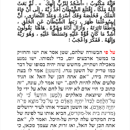
فَإِنَّهُ مَكْتُوبٌ : «أُسْجُدُ لِلرَّبِّ إِلَهِكَ » . ثُمَّ بَعَثَ
اللَّهُ مَلَكًا ، اقْتَلَعَ الشَّيْطَانَ أَخَذَ رَبَّهُ ، إِلَى أَنْ جَاءَ
الْمَلَكُ ، فَخَلَّصَهُ وَفَكَّ أَسْرَهُ. وَعِنْدَ النَّصَارَى ، أَنَّ
إِيسُوعُلَّمَا ظَهَرَ ، رَبَطَ الشَّيْطَانَ عَنِ الْخَلْقِ ،
وَأَطْفَا تَائِرَتَهُ ، وَأَزَالَ أَذَاهُ وَشَرَّهُ . هَاهُنَا يَقُولُونَ
أَشَدَّ مَا كَانَ قُوَّةً عَلَيْهِ وَتَسَلَّطًا عَلَيْهِ ، وَهُوَ رَبُّهُ
وَإِلَهُهُ . فَفَكَّرَ وَاعْجَبُ !
על פי
הבשורה שלהם, שטן אסר את ישו והחזיק
בו במשך ארבעים יום, כדי לנסותו. ישו נמנע
מאכילה ושתייה, מחשש שזה יהיה בסופו של דבר
כמו טריק של השטן נגדו.
[השטן]
אמר לו בעת
שהיה בידו, "
אם אתה הבן של האל אז תגיד
סלעים אלה להיות לחם.
" ישו אמר לו, עונה, "
זה
כתוב כי חיי אדם לא יהיו על לחם אלא על ידי כל
מילה שיוצאת מאלקים
(לְמַ֣עַן הוֹדִֽעֲךָ֗ כִּ֠י לֹ֣א
עַל־הַלֶּ֤חֶם לְבַדּוֹ֙ יִחְיֶ֣ה הָֽאָדָ֔ם כִּ֛י עַל־כָּל־מוֹצָ֥א פִֽי־ה
יִחְיֶ֥ה הָאָדָֽם)
. אז השטן העביר אותו לעיר ירושלים
, הביא אותו עד לפינה של
)
ס
(מדינת בית אל-מקדי
בית המקדש עלה קרית על-היכל. ואמר לו, "
אם
אתה הבן של האל, ואז זרוק את עצמך מכאן, כי