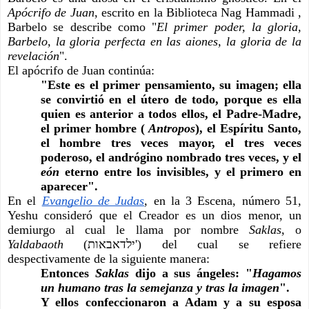
Apócrifo de Juan
, escrito en la Biblioteca Nag Hammadi , 
Barbelo se describe como "
El primer poder, la gloria, 
Barbelo, la gloria perfecta en las aiones, la gloria de la 
revelación
".
El apócrifo de Juan continúa:
"Este es el primer pensamiento, su imagen; ella 
se convirtió en el útero de todo, porque es ella 
quien es anterior a todos ellos, el Padre-Madre, 
el primer hombre ( 
Antropos
), el Espíritu Santo, 
el hombre tres veces mayor, el tres veces 
poderoso, el andrógino nombrado tres veces, y el 
eón 
eterno entre los invisibles, y el primero en 
aparecer".
En el
Evangelio de Judas
, en la 3 Escena, número 51, 
Yeshu consideró que el Creador es un dios menor, un 
demiurgo al cual le llama por nombre 
Saklas
, o 
Yaldabaoth 
(ילדאבאות') del cual se refiere 
despectivamente de la siguiente manera:
Entonces 
Saklas 
dijo a sus ángeles: "
Hagamos 
un humano tras la semejanza y tras la imagen
".
Y ellos confeccionaron a Adam y a su esposa 