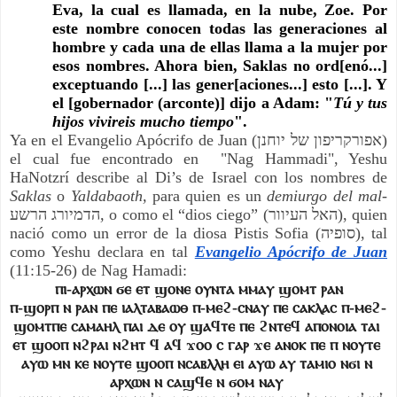
Eva, la cual es llamada, en la nube, Zoe. Por 
este nombre conocen todas las generaciones al 
hombre y cada una de ellas llama a la mujer por 
esos nombres. Ahora bien, Saklas no ord[enó...] 
exceptuando [...] las gener[aciones...] esto [...]. Y 
el [gobernador (arconte)] dijo a Adam: "
Tú y tus 
hijos vivireis 
mucho tiempo
".
Ya en el Evangelio Apócrifo de Juan (אפורקריפון של יוחנן) 
el cual fue encontrado en  "Nag Hammadi", Yeshu 
HaNotzrí describe al Di’s de Israel con los nombres de 
Saklas 
o 
Yaldabaoth, 
para quien es un 
demiurgo del mal-
הדמיורג הרשע
, 
o como el “dios ciego” (האל העיוור), quien 
nació como un error de la diosa Pistis Sofia (סופיה), tal 
como Yeshu declara en tal
Evangelio Apócrifo de Juan
(11:15-26) de Nag Hamadi:
ⲡⲓ-ⲁⲣⲭⲱⲛ ϭⲉ ⲉⲧ ϣⲟⲛⲉ ⲟⲩⲛⲧⲁ ⲙⲙⲁⲩ ϣⲟⲙⲧ ⲣⲁⲛ
ⲡ-ϣⲟⲣⲡ ⲛ ⲣⲁⲛ ⲡⲉ ⲓⲁⲗⲧⲁⲃⲁⲱⲑ ⲡ-ⲙⲉϩ-ⲥⲛⲁⲩ ⲡⲉ ⲥⲁⲕⲗⲁⲥ ⲡ-ⲙⲉϩ- 
ϣⲟⲙⲧⲡⲉ ⲥⲁⲙⲁⲏⲗ ⲡⲁⲓ ⲇⲉ ⲟⲩ ϣⲁϥⲧⲉ ⲡⲉ ϩⲛⲧⲉϥ ⲁⲡⲟⲛⲟⲓⲁ ⲧⲁⲓ 
ⲉⲧ ϣⲟⲟⲡ ⲛϩⲣⲁⲓ ⲛϩⲏⲧ ϥ ⲁϥ ϫⲟⲟ ⲥ ⲅⲁⲣ ϫⲉ ⲁⲛⲟⲕ ⲡⲉ ⲡ ⲛⲟⲩⲧⲉ 
ⲁⲩⲱ ⲙⲛ ⲕⲉ ⲛⲟⲩⲧⲉ ϣⲟⲟⲡ ⲛⲥⲁⲃⲗⲗⲏ ⲉⲓ ⲁⲩⲱ ⲁⲩ ⲧⲁⲙⲓⲟ ⲛϭⲓ ⲛ 
ⲁⲣⲭⲱⲛ ⲛ ⲥⲁϣϥⲉ ⲛ ϭⲟⲙ ⲛⲁⲩ 