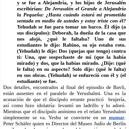
y se fue a Alejandría, y los hijos de Jerusalén 
escribirían: 
De Jerusalén el Grande a Alejandría 
la Pequeña: ¿Hasta cuándo estará mi prometida 
sentada en medio de ustedes y estoy triste con él? 
Yehudah se fue para tomar un barco. Él dijo (a 
sus discípulos): Deborah, la dueña de la casa que 
nos alojó, ¿qué le faltaba? Uno de sus 
estudiantes le dijo: Rabino, su ojo estaba roto. 
(Yehudah) le dijo: Dos (quejas que tengo) contra 
ti: Una, que sospechaste de mí (que la había 
mirado) y dos, que la habías mirado. ¿Dije: (qué 
le falta) en su aspecto? Solo dije: (qué le falta) 
en sus obras. (Yehudah) se enfureció con él y (el 
estudiante) se fue.
Dos detalles, encontrados al final del episodio de Bavli, 
están ausentes en el paralelo de Yerushalmi. Una es la 
acusación de que el discípulo errante practicó  brujería, 
así como hizo idolatría: levantó un ladrillo y lo adoró. 
Mientras que el discípulo anónimo en el relato Yerushalmi 
simplemente se va. Yeshu se convierte en un
mumar
. 
Peter Schäfer quien es Director del Museo Judío de Berlín 