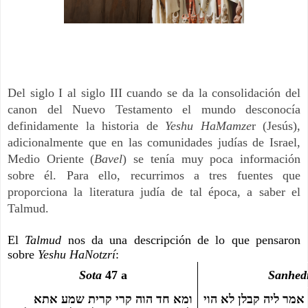
Del siglo I al siglo III cuando se da la consolidación del 
canon del Nuevo Testamento el mundo desconocía 
definidamente la historia de 
Yeshu HaMamze
r (Jesús), 
adicionalmente que en las comunidades judías de Israel, 
Medio Oriente (
Bavel
) se tenía muy poca información 
sobre él. Para ello, recurrimos a tres fuentes que 
proporciona la literatura judía de tal época, a saber el 
Talmud.
El 
Talmud 
nos da una descripción de lo que pensaron 
sobre 
Yeshu HaNotzrí
:
Sota 
47 a
Sanhedr
אתא לקמיה כמה זמנין אמר ליה קבלן לא הוי 
ומא חד הוה קרי קרית שמע אתא 