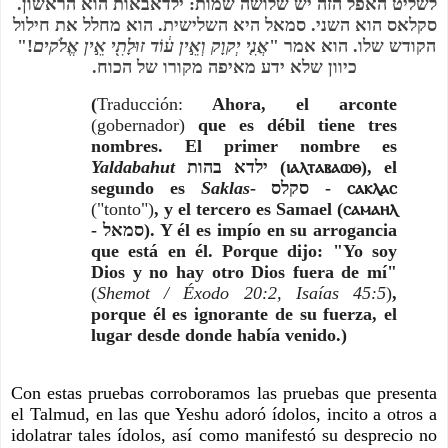
לשליט האפל הזה יש שלושה שמות: ילדאבאות הוא הראשון. 
סקלאס הוא השני. סמאל היא השלישית. הוא מחלל את חילול 
!" 
אֲנִ֤י יְקוָק וְאֵ֣ין ע֔וֹד זוּלָתִ֖י אֵ֣ין אֱלֹקים
הקודש שלו. הוא אמר "
כיוון שלא ידע מאיפה מקורו של הכוח.
(
Traducción:
 Ahora, el arconte 
(gobernador) 
que es débil tiene tres 
nombres. El primer nombre es 
Yaldabahut 
ילדא בהות (ⲓⲁⲗⲧⲁⲃⲁⲱⲑ), el 
segundo es 
Saklas
- סקלס - ⲥⲁⲕⲗⲁⲥ 
("tonto")
, y el tercero es Samael (ⲥⲁⲙⲁⲏⲗ 
- סמאל‎). Y él es impío en su arrogancia 
que está en él. Porque dijo: "Yo soy 
Dios y no hay otro Dios fuera de mí" 
(
Shemot / Éxodo 20:2, Isaías 45:5
)
, 
porque él es ignorante de su fuerza, el 
lugar desde donde había venido.)
Con estas pruebas corroboramos las pruebas que presenta 
el Talmud, en las que Yeshu adoró ídolos, incito a otros a 
idolatrar tales ídolos, así como manifestó su desprecio no 