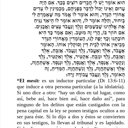
הוּא אוֹמֵר יֶשׁ לִי חֲבֵרִים רוֹצִים בְּכָךְ. אִם הָיָה 
עָרוּם וְאֵינוֹ יָכוֹל לְדַבֵּר בִּפְנֵיהֶם, מַכְמִינִין לוֹ עֵדִים 
אֲחוֹרֵי הַגָּדֵר, וְהוּא אוֹמֵר לוֹ אֱמֹר מַה שֶּׁאָמַרְתָּ לִּי 
בְיִחוּד, וְהַלָּה אוֹמֵר לוֹ, וְהוּא אוֹמֵר לוֹ הֵיאַךְ נַנִּיחַ 
אֶת אֱלֹהֵינוּ שֶׁבַּשָּׁמַיִם וְנֵלֵךְ וְנַעֲבֹד עֵצִים וַאֲבָנִים. 
אִם חוֹזֵר בּוֹ, הֲרֵי זֶה מוּטָב. וְאִם אָמַר כָּךְ הִיא 
חוֹבָתֵנוּ וְכָךְ יָפֶה לָנוּ, הָעוֹמְדִין מֵאֲחוֹרֵי הַגָּדֵר 
מְבִיאִין אוֹתוֹ לְבֵית דִּין וְסוֹקְלִין אוֹתוֹ. הָאוֹמֵר 
אֶעֱבֹד, אֵלֵךְ וְאֶעֱבֹד, נֵלֵךְ וְנַעֲבֹד. אֲזַבֵּחַ, אֵלֵךְ 
וַאֲזַבֵּחַ, נֵלֵךְ וּנְזַבֵּחַ. אַקְטִיר, אֵלֵךְ וְאַקְטִיר, נֵלֵךְ 
וְנַקְטִיר. אֲנַסֵּךְ, אֵלֵךְ וַאֲנַסֵּךְ, נֵלֵךְ וּנְנַסֵּךְ. אֶשְׁתַּחֲוֶה, 
אֵלֵךְ וְאֶשְׁתַּחֲוֶה, נֵלֵךְ וְנִשְׁתַּחֲוֶה. הַמַּדִּיחַ, זֶה 
הָאוֹמֵר, נֵלֵךְ וְנַעֲבֹד עֲבוֹדָה זָרָה:
“El 
mesit:
es un inductor particular (Dt 13:6-11) 
que induce a otra persona particular (a la idolatría). 
Si uno dice a otro: “hay un dios en tal lugar, como 
así, bebe así, hace bien así, hace daño así”, para 
ninguno de los delitos que están castigados con la 
pena capital en la ley se ponen testigos ocultos a no 
ser para éste. Si lo dijo a dos y éstos se convierten 
en sus testigos, lo llevan al tribunal y es lapidado. 