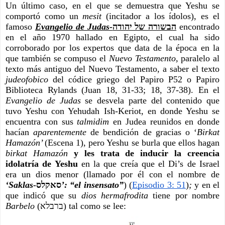
Un último caso, en el que se demuestra que Yeshu se 
comportó como un 
mesit 
(incitador a los ídolos), es el 
famoso
Evangelio de Judas-
הבשורה של יהודה
 encontrado 
en el año 1970 hallado en Egipto, el cual ha sido 
corroborado por los expertos que data de la época en la 
que también se compuso el 
Nuevo Testamento, 
paralelo al 
texto más antiguo del Nuevo Testamento, a saber el texto 
judeofobico 
del códice griego del Papiro P52 o Papiro 
Biblioteca Rylands (Juan 18, 31-33; 18, 37-38). En el 
Evangelio de Judas
 se desvela parte del contenido que 
tuvo Yeshu con Yehudah Ish-Keriot, en donde Yeshu se 
encuentra con sus 
talmidim 
en Judea reunidos en donde 
hacían 
aparentemente 
de bendición de gracias o ‘
Birkat 
Hamazón’ 
(Escena 1), pero Yeshu se burla que ellos hagan 
birkat Hamazón 
y les trata de inducir la creencia 
idolatría de Yeshu
 en la que creía que el Di’s de Israel 
era un dios menor (llamado por él con el nombre de 
‘Saklas-
סאקלס
’: “el insensato”
) (
Episodio 3: 51
)
; 
y en el 
que indicó que su 
dios hermafrodita
 tiene por nombre 
Barbelo 
(ברבלא) tal como se lee: