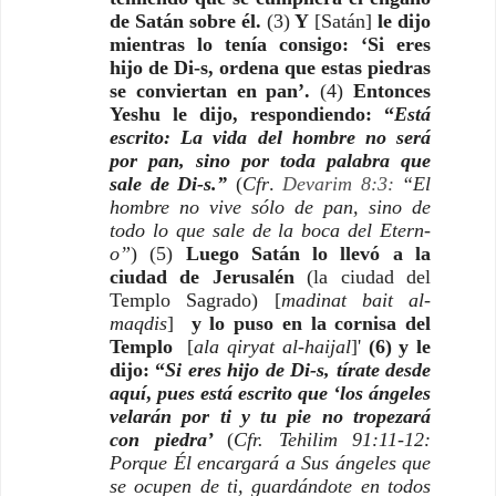
de Satán sobre él.
(3)
Y
[Satán]
le dijo
mientras lo tenía consigo: ‘Si eres
hijo de Di-s, ordena que estas piedras
se conviertan en pan’.
(4)
Entonces
Yeshu le dijo, respondiendo: “
Está
escrito: La vida del hombre no será
por pan, sino por toda palabra que
sale de Di-s.”
(
Cfr
.
Devarim 8:3:
“El
hombre no vive sólo de pan, sino de
todo lo que sale de la boca del Etern-
o”
) (5)
Luego Satán lo llevó a la
ciudad de Jerusalén
(la ciudad del
Templo Sagrado)
[
madinat bait al-
maqdis
]
y lo puso en la cornisa del
Templo
[
ala qiryat al-haijal
]'
(6) y le
dijo: “
Si eres hijo de Di-s, tírate desde
aquí
,
pues está escrito que
‘los ángeles
velarán por ti y tu pie no tropezará
con piedra’
(
Cfr. Tehilim 91:11-12:
Porque Él encargará a Sus ángeles que
se ocupen de ti, guardándote en todos