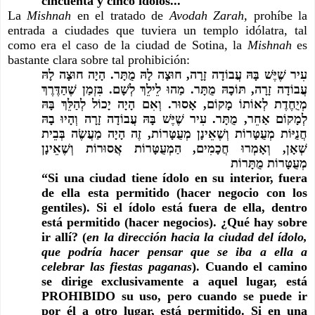
cincuenta y cinco ídolos...
La 
Mishnah 
en el tratado de 
Avodah Zarah, 
prohíbe la 
entrada a ciudades que tuviera un templo idólatra, tal 
como era el caso de la ciudad de Sotina, la 
Mishnah 
es 
bastante clara sobre tal prohibición:
עִיר שֶׁיֶּשׁ בָּהּ עֲבוֹדָה זָרָה, חוּצָה לָהּ מֻתָּר. הָיָה חוּצָה לָהּ 
עֲבוֹדָה זָרָה, תּוֹכָהּ מֻתָּר. מַהוּ לֵילֵךְ לְשָׁם. בִּזְמַן שֶׁהַדֶּרֶךְ 
מְיֻחֶדֶת לְאוֹתוֹ מָקוֹם, אָסוּר. וְאִם הָיָה יָכוֹל לְהַלֵּךְ בָּהּ 
לְמָקוֹם אַחֵר, מֻתָּר. עִיר שֶׁיֶּשׁ בָּהּ עֲבוֹדָה זָרָה וְהָיוּ בָהּ 
חֲנֻיּוֹת מְעֻטָּרוֹת וְשֶׁאֵינָן מְעֻטָּרוֹת, זֶה הָיָה מַעֲשֶׂה בְּבֵית 
שְׁאָן, וְאָמְרוּ חֲכָמִים, הַמְעֻטָּרוֹת אֲסוּרוֹת וְשֶׁאֵינָן 
מְעֻטָּרוֹת מֻתָּרוֹת
“Si una ciudad tiene ídolo en su interior, fuera 
de ella esta permitido (hacer negocio con los 
gentiles). Si el ídolo está fuera de ella, dentro 
está permitido (hacer negocios). ¿Qué hay sobre 
ir allí? (
en la dirección hacia la ciudad del ídolo, 
que podría hacer pensar que se iba a ella a 
celebrar las fiestas paganas
). Cuando el camino 
se dirige exclusivamente a aquel lugar, está 
PROHIBIDO su uso, pero cuando se puede ir 
por él a otro lugar, está permitido. Si en una 