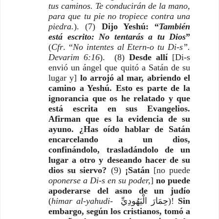
tus caminos. Te conducirán de la mano,
para que tu pie no tropiece contra una
piedra.
).
(7)
Dijo Yeshú: “
También
está escrito: No tentarás a tu Dios
”
(
Cfr
. “
No intentes al Etern-o tu Di-s”.
Devarim 6:16
). (8)
Desde allí
[Di-s
envió un ángel que quitó a Satán de su
lugar y]
lo arrojó al mar, abriendo el
camino a Yeshú. Esto es parte de la
ignorancia que os he relatado y que
está escrita en sus Evangelios.
Afirman que es la evidencia de su
ayuno. ¿Has oído hablar de Satán
encarcelando a un dios,
confinándolo, trasladándolo de un
lugar a otro y deseando hacer de su
dios su siervo?
(9)
¡Satán
[no puede
oponerse a Di-s en su poder,
]
no puede
apoderarse del asno de un judío
(
himar al-yahudi-
حِمَارَ الْيَهُودِيِّ)!
Sin
embargo, según los cristianos, tomó a