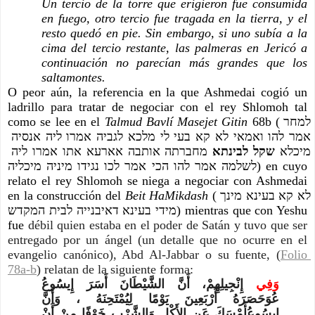
Un tercio de la torre que erigieron fue consumida 
en fuego, otro tercio fue tragada en la tierra, y el 
resto quedó en pie. Sin embargo, si uno subía a la 
cima del tercio restante, las palmeras en Jericó a 
continuación no parecían más grandes que los 
saltamontes.
O peor aún, la referencia en la que Ashmedai cogió un 
ladrillo para tratar de negociar con el rey Shlomoh tal 
como se lee en el 
Talmud Bavlí Masejet Gitin
 68b (למחר 
אמר להו ואמאי לא קא בעי לי מלכא לגביה אמרו ליה אנסיה 
מיכלא
 שקל לבינתא
 מחברתה אותבה אארעא אתו אמרו ליה 
לשלמה אמר להו הכי אמר לכו נגידו מיניה מיכליה) en cuyo 
relato el rey Shlomoh se niega a negociar con Ashmedai 
en la construcción del 
Beit HaMikdash
 (לא קא בעינא מינך 
מידי בעינא דאיבנייה לבית המקדש) mientras que con Yeshu 
fue 
débil quien estaba en el poder de Satán y tuvo que ser 
entregado por un ángel (un detalle que no ocurre en el 
evangelio canónico), Abd Al-Jabbar o su fuente, (
Folio 
78a-b
) relatan de la siguiente forma:
وَفِي
إِنْجِيلِهِمْ، أَنَّ الشَّيْطَانَ أَسَرَ إِيسُوعُ
عُوَحَصَرَهُ أَرْبَعِينَ يَوْمًا لِيُمْتَحِنَهُ ، وَأَنَّ
إِيسُوعُأَمْسَكَ عَن الأَكْلِ وَالشَّرْبِ خَوْفًا مِنْ أَنْ