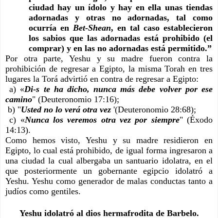
ciudad hay un ídolo y hay en ella unas tiendas 
adornadas y otras no adornadas, tal como 
ocurría en 
Bet-Shean
, en tal caso establecieron 
los sabios que las adornadas está prohibido (el 
comprar) y en las no adornadas está permitido.”
Por otra parte, Yeshu y su madre fueron contra la 
prohibición de regresar a Egipto, la misma Torah en tres 
lugares la Torá advirtió en contra de regresar a Egipto:
 a) «
Di-s te ha dicho, nunca más debe volver por ese 
camino
" (Deuteronomio 17:16);
 b) "
Usted no lo verá otra vez 
'(Deuteronomio 28:68);
 c) «
Nunca los veremos otra vez por siempre
" (Éxodo 
14:13).
Como hemos visto, Yeshu y su madre residieron en 
Egipto, lo cual está prohibido, de igual forma ingresaron a 
una ciudad la cual albergaba un santuario idolatra, en el 
que posteriormente un gobernante egipcio idolatró a 
Yeshu. Yeshu como generador de malas conductas tanto a 
judíos como gentiles.
Yeshu idolatró al dios hermafrodita de Barbelo.