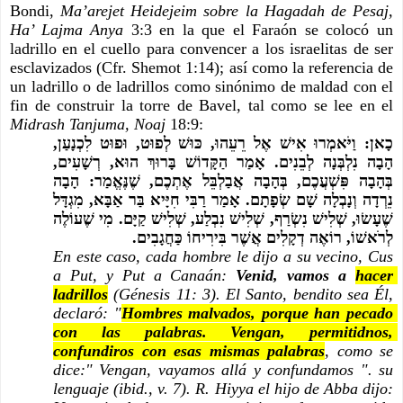
Bondi, 
Ma’arejet Heidejeim sobre la Hagadah de Pesaj, 
Ha’ Lajma Anya
 3:3 en la que el Faraón se colocó un 
ladrillo en el cuello para convencer a los israelitas de ser 
esclavizados (Cfr. Shemot 1:14); así como la referencia de 
un ladrillo o de ladrillos como sinónimo de maldad con el 
fin de construir la torre de Bavel, tal como se lee en el 
Midrash Tanjuma, Noaj 
18:9:
כָאן: וַיֹּאמְרוּ אִישׁ אֶל רֵעֵהוּ, כּוּשׁ לְפוּט, וּפוּט לִכְנָעַן, 
הָבָה נִלְבְּנָה לְבֵנִים. אָמַר הַקָּדוֹשׁ בָּרוּךְ הוּא, רְשָׁעִים, 
בְּהָבָה פִּשְׁעֲכֶם, בְּהָבָה אֲבַלְבֵּל אֶתְכֶם, שֶׁנֶּאֱמַר: הָבָה 
נֵרְדָה וְנָבְלָה שָׁם שְׂפָתָם. אָמַר רַבִּי חִיָּיא בַּר אַבָּא, מִגְדָּל 
שֶׁעָשׂוּ, שְׁלִישׁ נִשְׂרַף, שְׁלִישׁ נִבְלַע, שְׁלִישׁ קַיָּם. מִי שֶׁעוֹלֶה 
לְרֹאשׁוֹ, רוֹאֶה דְקָלִים אֲשֶׁר בִּירִיחוֹ כַּחֲגָבִים.
En este caso, cada hombre le dijo a su vecino, Cus 
a Put, y Put a Canaán: 
Venid, vamos a 
hacer 
ladrillos
(Génesis 11: 3). El Santo, bendito sea Él, 
declaró: "
Hombres malvados, porque han pecado 
con las palabras. Vengan, permitidnos, 
confundiros con esas mismas palabras
, como se 
dice:" Vengan, vayamos allá y confundamos ". su 
lenguaje (ibid., v. 7). R. Hiyya el hijo de Abba dijo: 