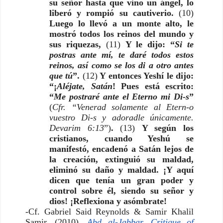
su señor hasta que vino un ángel, lo
liberó y rompió su cautiverio.
(10)
Luego lo llevó a un monte alto, le
mostró todos los reinos del mundo y
sus riquezas,
(11)
Y le dijo: “
Si te
postras ante mí, te daré todos estos
reinos, así como se los di a otro antes
que tú
”.
(12)
Y entonces Yeshí le dijo:
“¡
Aléjate, Satán
! Pues está escrito:
“
Me postraré ante el Eterno mi Di-s
”
(
Cfr. “Venerad solamente al Etern-o
vuestro Di-s y adoradle únicamente.
Devarim 6:13
”)
.
(13)
Y según los
cristianos, cuando Yeshú se
manifestó, encadenó a Satán lejos de
la creación, extinguió su maldad,
eliminó su daño y maldad. ¡Y aquí
dicen que tenía un gran poder y
control sobre él, siendo su señor y
dios! ¡Reflexiona y asómbrate!
-Cf. Gabriel Said Reynolds & Samir Khalil
Samir. (2010).
Abd al-Jabbar, Critique of