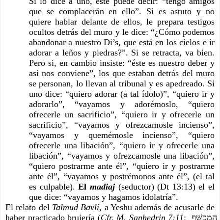
Si lo dice a uno, éste puede decir: “tengo amigos 
que se complacerán en ello”. Si es astuto y no 
quiere hablar delante de ellos, le prepara testigos 
ocultos detrás del muro y le dice: “¿Cómo podemos 
abandonar a nuestro Di’s, que está en los cielos e ir 
adorar a leños y piedras?”. Si se retracta, va bien. 
Pero si, en cambio insiste: “éste es nuestro deber y 
así nos conviene”, los que estaban detrás del muro 
se personan, lo llevan al tribunal y es apedreado. Si 
uno dice: “quiero adorar (a tal ídolo)”, “quiero ir y 
adorarlo”, “vayamos y adorémoslo, “quiero 
ofrecerle un sacrificio”, “quiero ir y ofrecerle un 
sacrificio”, “vayamos y ofrezcamosle incienso”, 
“vayamos y quemémosle incienso”, “quiero 
ofrecerle una libación”, “quiero ir y ofrecerle una 
libación”, “vayamos y ofrezcamosle una libación”, 
“quiero postrarme ante él”, “quiero ir y postrarme 
ante él”, “vayamos y postrémonos ante él”, (el tal 
es culpable). 
El 
madiaj
(seductor) (Dt 13:13) el el 
que dice: “vayamos y hagamos idolatría”.
El relato del 
Talmud Bavlí
, a Yeshu además de acusarle de 
haber practicado brujería (
Cfr. M. Sanhedrin 7:11
: הַמְכַשֵּׁף 