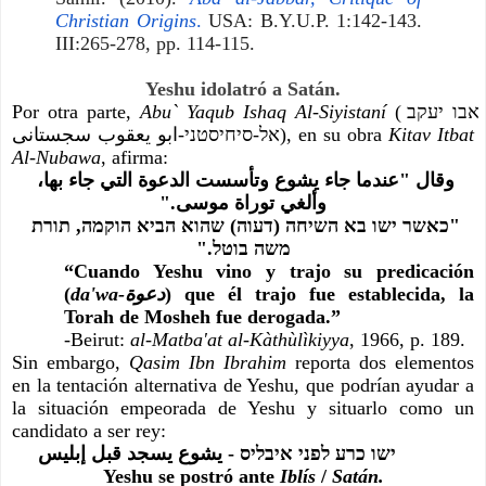
Christian Origins
.
USA: B.Y.U.P. 1:142-143.
III:265-278, pp. 114-115.
Yeshu idolatró a Satán.
Por otra parte, 
Abu` Yaqub Ishaq Al-Siyistaní 
(אבו יעקב 
אל-סיחיסטני-ابو یعقوب سجستانی), en su obra 
Kitav Itbat 
Al-Nubawa
, afirma:
وقال "عندما جاء يشوع وتأسست الدعوة التي جاء بها، 
وألغي توراة موسى."
"כאשר ישו בא השיחה (דעוה) שהוא הביא הוקמה, תורת 
משה בוטל."
“Cuando Yeshu vino y trajo su predicación 
(
da'wa-دعوة
) que él trajo fue establecida, la 
Torah de Mosheh fue derogada.”
-Beirut: 
al-Matba'at al-Kàthùlìkiyya
, 1966, p. 189.
Sin embargo, 
Qasim Ibn Ibrahim
 reporta dos elementos 
en la tentación alternativa de Yeshu, que podrían ayudar a 
la situación empeorada de Yeshu y situarlo como un 
candidato a ser rey:
ישו כרע לפני איבליס - يشوع يسجد قبل إبليس
Yeshu se postró ante 
Iblís 
/ 
Satán.