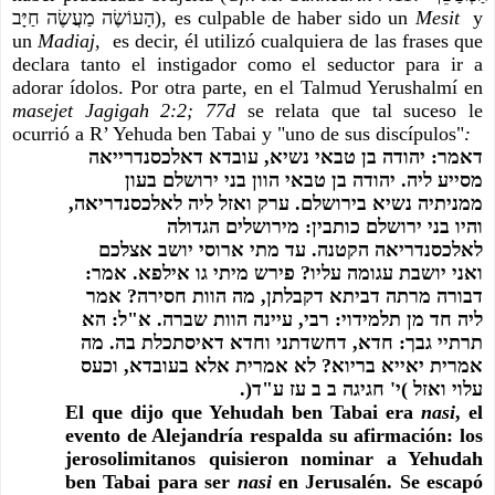
הָעוֹשֶׂה מַעֲשֶׂה חַיָּב), es culpable de haber sido un 
Mesit 
 y 
un 
Madiaj, 
 es decir, él utilizó cualquiera de las frases que 
declara tanto el instigador como el seductor para ir a 
adorar ídolos. Por otra parte, en el Talmud Yerushalmí en 
masejet Jagigah 2:2; 77d
 se relata que tal suceso le 
ocurrió a R’ Yehuda ben Tabai y "uno de sus discípulos"
:
דאמר: יהודה בן טבאי נשיא, עובדא דאלכסנדרייאה 
מסייע ליה. יהודה בן טבאי הוון בני ירושלם בעון 
ממניתיה נשיא בירושלם. ערק ואזל ליה לאלכסנדריאה, 
והיו בני ירושלם כותבין: מירושלים הגדולה 
לאלכסנדריאה הקטנה. עד מתי ארוסי יושב אצלכם 
ואני יושבת עגומה עליו? פירש מיתי גו אילפא. אמר: 
דבורה מרתה דביתא דקבלתן, מה הוות חסירה? אמר 
ליה חד מן תלמידוי: רבי, עיינה הוות שברה. א"ל: הא 
תרתיי גבך: חדא, דחשדתני וחדא דאיסתכלת בה. מה 
אמרית יאייא בריוא? לא אמרית אלא בעובדא, וכעס 
עלוי ואזל )י' חגיגה ב ב עז ע"ד(.
El que dijo que Yehudah ben Tabai era 
nasi
, el 
evento de Alejandría respalda su afirmación: los 
jerosolimitanos quisieron nominar a Yehudah 
ben Tabai para ser 
nasi 
en Jerusalén. Se escapó 