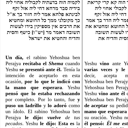
קא משגח ביה יומא חד הוה קא קרי קריאת 
לקמיה הוה בדעתיה לקבוליה אחוי ליה 
שמע אתא לקמיה סבר לקבולי אחוי ליה 
בידיה סבר מדחא דחי ליה אזל זקף 
בידיה הוא סבר מידחא דחי ליה אזל זקף 
לבינתא פלחא אמר ליה חזור בך א"ל 
לבינתא והשתחוה לה אמר ליה הדר בך אמר 
כך מקובלני ממך כל החוטא ומחטיא 
ליה כך מקובלני ממך כל החוטא ומחטיא את 
את הרבים אין מספיקין בידו לעשות 
הרבים אין מספיקין בידו לעשות תשובה 
תשובה דאמר מר [יש"ו] כישף והסית 
ואמר מר יש"ו כישף והסית והדיח את 
והדיח והחטיא את ישראל
Un día,
 el rabino Yehoshua ben 
Perajya 
recitaba el 
Shema 
cuando 
Yeshu 
vino
Yeshu 
se presentó ante él.
 Tenía la 
varias veces
y le 
intención de aceptarlo en esta 
decir, acepta mi
ocasión, 
por lo que le indicó con 
Yehoshua ben Perajy
la mano que esperara
. Yeshu 
Yehoshua ben Peraj
pensó que lo estaba rechazando
Yeshu
 vino ante él
 
por completo. Por lo tanto, fue 
y 
Yehoshua ben Peraj
puso un ladrillo
 y
 lo adoró 
como 
de aceptar
 su pedid
un ídolo. El rabino Yehoshua ben 
mano que esperara
Perajya 
le dijo: 
vuelve 
de tus 
pecados
. Yeshu 
le dijo:
Esta es
 la 
él pensó: 
Él me est