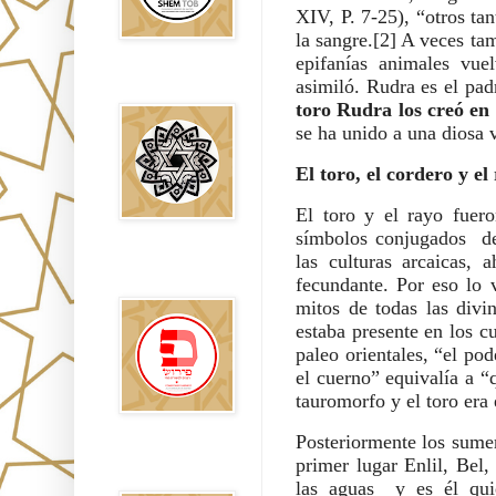
XIV, P. 7-25), “otros ta
la sangre.[2] A veces ta
epifanías animales vue
asimiló. Rudra es el pad
Falsos Judíos
toro Rudra los creó en 
se ha unido a una diosa 
El toro, el cordero y el
El toro y el rayo fuer
símbolos conjugados  de
las culturas arcaicas, 
פירוש רבנים
לבשורת מתי
fecundante. Por eso lo v
mitos de todas las divin
estaba presente en los c
paleo orientales, “el po
el cuerno” equivalía a “
tauromorfo y el toro era
Posteriormente los sumeri
Sitios
primer lugar Enlil, Bel,
Recomendados
las aguas  y es él qui