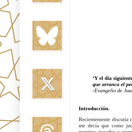
Bluesky
Twitter
‘Y el día siguient
que arranca el pe
-Evangelio de Jua
Introducción.
Threads
Recientemente discutía c
me decía que como jud
nuestros pecados y porq