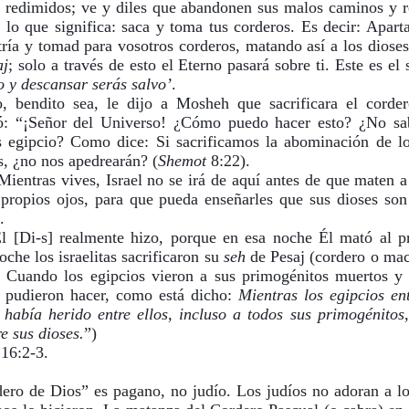
n redimidos; ve y diles que abandonen sus malos caminos y r
s lo que significa: saca y toma tus corderos. Es decir: Aparta
ría y tomad para vosotros corderos, matando así a los dioses
aj
; solo a través de esto el Eterno pasará sobre ti. Este es el s
o y descansar serás salvo’
.
 bendito sea, le dijo a Mosheh que sacrificara el cordero
: “¡Señor del Universo! ¿Cómo puedo hacer esto? ¿No sab
s egipcio? Como dice: Si sacrificamos la abominación de los
s, ¿no nos apedrearán? (
Shemot
 8:22).
Mientras vives, Israel no se irá de aquí antes de que maten a 
 propios ojos, para que pueda enseñarles que sus dioses son
.
l [Di-s] realmente hizo, porque en esa noche Él mató al pr
che los israelitas sacrificaron su 
seh 
de Pesaj (cordero o mac
 Cuando los egipcios vieron a sus primogénitos muertos y s
a pudieron hacer, como está dicho: 
Mientras los egipcios en
 había herido entre ellos, incluso a todos sus primogénitos,
re sus dioses.
”)
 16:2-3.
ero de Dios” es pagano, no judío. Los judíos no adoran a lo