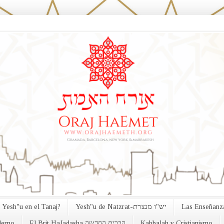
 Yesh"u en el Tanaj?
Yesh"u de Natzrat-יש"ו מנצרת
Las Enseñanza
erno
El Brit HaJadasha הברית החדשה
Kabbalah y Cristianismo