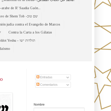
arabe de R' Saadia Gaón...
El Evangelio Hebreo de Mateo de Shem Tob -שם טוב
nión judía contra el Evangelio de Marcos
של
Contra la Carta a los Gálatas
Toldot Yeshu - תולדות ישו
udaísmo
Suscribirse a nuestro sito
Entradas
vo
Comentarios
Formulario de contacto
Nombre