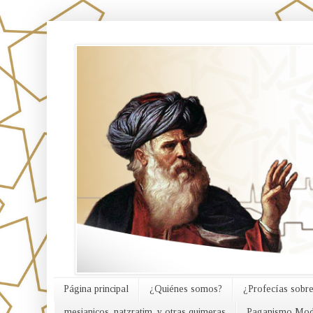
אורח האמת
Página principal
¿Quiénes somos?
¿Profecías sobre
mesianicos, natzratim, y otras quimeras
Paganismo Mod