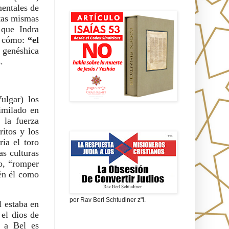
Isaías 53 en griego
entales de 
stas mismas 
que Indra 
a cómo: 
“el 
 genéshica 
.
lgar) los 
imilado en 
la fuerza 
La obsesión de convertir judíos
itos y los 
ia el toro 
s culturas 
o, “romper 
én él como 
por Rav Berl Schtudiner z"l.
 estaba en 
el dios de 
¿Quiénes eran los Nazarenos?
 a Bel es 