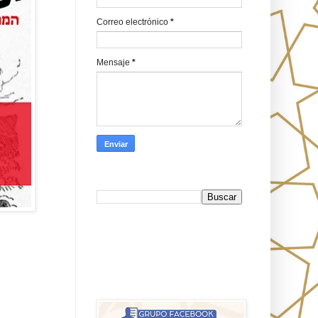
Correo electrónico
*
Mensaje
*
Busca en Oraj HaEmeth
FB
אורח האמת-Oraj HaEmet: Anti-
misionerismo mesiánico