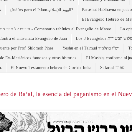
s
Parashat HaShavua en judeo-
¿Judíos para el Islam-اليهود للإسلام?
פירוש על ספר מתי - Comentario rabínico al Evangelio de Mateo
La opi
Contra el antisemita Evangelio de Juan
Los 3 Evangelios וש הבשורות
fuente por Prof. Shlomoh Pines
Yeshu en el Talmud יש"ו בתלמוד
 de Ex-Mesiánicos famosos y otras historias.
El Mashiaj conforme al j
n.
El Nuevo Testamento hebreo de Cochin, India
Sefarad-ספרד
ro de Ba’al, la esencia del paganismo en el Nue