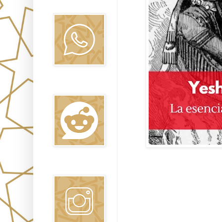
Oraj HaEmet
Reddit
Instagram