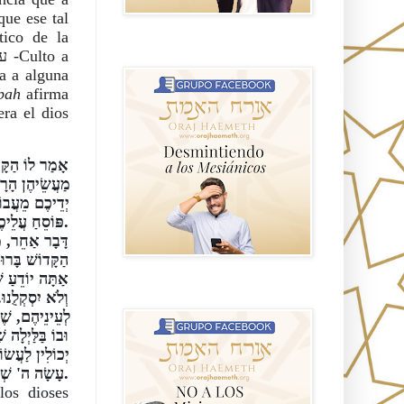
que ese tal 
ico de la 
GRUPO sendero
a a alguna 
bah
 afirma 
ra el dios 
פּוֹסֵחַ עֲלֵיכֶם, הֱוֵי (ישעיה ל, טו): בְּשׁוּבָה וָנַחַת תִּוָּשֵׁעוּן.
NO A LOS MISIONEROS MESIÁNICOS
עָשָׂה ה' שְׁפָטִים, הֱוֵי: יֵבשׁוּ כָּל עֹבְדֵי פֶסֶל.
os dioses 