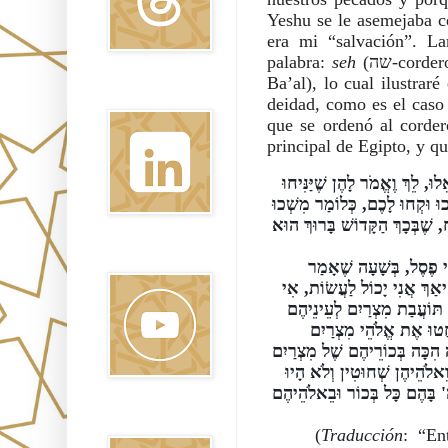
Yeshu se le asemejaba c
era mi “salvación”. La
palabra: 
seh
 (שה-cor
Ba’al), lo cual ilustrar
Linkedin
deidad, como es el caso
principal de Egipto, y q
אָמַר לוֹ הַקָּדוֹשׁ בָּרוּךְ הוּא לְמשֶׁה כָּל זְמַן שֶׁיִּשְׂרָאֵל עוֹבְדִין לֵאלֹהֵי מִצְרַיִם לֹא יִגָּאֵלוּ, לֵךְ וֶאֱמֹר לָהֶן שֶׁיַּנִּיחוּ 
מַעֲשֵׂיהֶן הָרָעִים וְלִכְפֹּר בַּעֲבוֹדַת כּוֹכָבִים, הֲדָא הוּא דִכְתִיב (שמות יב, כא): מִשְׁכוּ וּקְחוּ לָכֶם, כְּלוֹמַר מִשְׁכוּ 
יְדֵיכֶם מֵעֲבוֹדַת כּוֹכָבִים, וּקְחוּ לָכֶם שֵׂה, וְשַׁחֲטוּ אֱלֹהֵיהֶם שֶׁל מִצְרַיִם וַעֲשׂוּ הַפֶּסַח, שֶׁבְּכָךְ הַקָּדוֹשׁ בָּרוּךְ הוּא 
Youtube
דָּבָר אַחֵר, מִשְׁכוּ וּקְחוּ לָכֶם שֵׂה, הֲדָא הוּא דִּכְתִיב (תהלים צז, ז): יֵבשׁוּ כָּל עֹבְדֵי פֶסֶל, בְּשָׁעָה שֶׁאָמַר 
הַקָּדוֹשׁ בָּרוּךְ הוּא לְמשֶׁה לִשְׁחֹט הַפֶּסַח, אָמַר לוֹ משֶׁה רִבּוֹן הָעוֹלָם הַדָּבָר הַזֶּה הֵיאַךְ אֲנִי יָכוֹל לַעֲשׂוֹת, אִי 
אַתָּה יוֹדֵעַ שֶׁהַצֹּאן אֱלֹהֵיהֶן שֶׁל מִצְרַיִם הֵן, שֶׁנֶּאֱמַר (שמות ח, כב): הֵן נִזְבַּח אֶת תּוֹעֲבַת מִצְרַיִם לְעֵינֵיהֶם 
וְלֹא יִסְקְלֻנוּ. אָמַר לוֹ הַקָּדוֹשׁ בָּרוּךְ הוּא חַיֶּיךָ אֵין יִשְׂרָאֵל יוֹצְאִין מִכָּאן עַד שֶׁיִּשְׁחֲטוּ אֶת אֱלֹהֵי מִצְרַיִם 
לְעֵינֵיהֶם, שֶׁאוֹדִיעַ לָהֶם שֶׁאֵין אֱלֹהֵיהֶם כְּלוּם. וְכֵן מָצִינוּ שֶׁעָשָׂה, שֶׁבְּאוֹתָהּ הַלַּיְלָה הִכָּה בְּכוֹרֵיהֶם שֶׁל מִצְרַיִם 
וּבוֹ בַּלַּיְלָה שָׁחֲטוּ יִשְׂרָאֵל פִּסְחֵיהֶן וְאָכְלוּ, וְהָיוּ הַמִּצְרִים רוֹאִים בְּכוֹרֵיהֶם הֲרוּגִים וֵאלֹהֵיהֶן שְׁחוּטִין וְלֹא הָיוּ 
יְכוֹלִין לַעֲשׂוֹת כְּלוּם, שֶׁנֶּאֱמַר (במדבר לג, ד): וּמִצְרַיִם מְקַבְּרִים אֵת אֲשֶׁר הִכָּה ה' בָּהֶם כָּל בְּכוֹר וּבֵאלֹהֵיהֶם 
Pinterest
(
Traducción
: “En