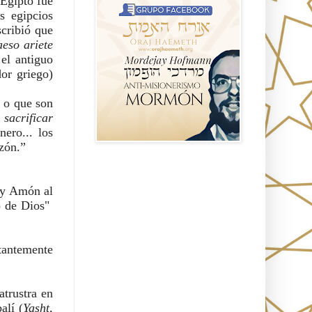
Egipto fue 
 egipcios 
cribió que 
aeso ariete 
l antiguo 
or griego) 
 o que son 
se abstenian de sacrificar 
ro... los 
azón.”
Seguidores
 y Amón al 
 de Dios"  
antemente 
trustra en 
alí (
Yasht
, 