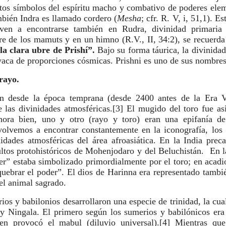
ntos símbolos del espíritu macho y combativo de poderes elem
mbién Indra es llamado cordero (
Mesha
; cfr. R. V, i, 51,1). E
lven a encontrarse también en Rudra, divinidad primaria 
re de los mamuts y en un himno (R.V., II, 34:2), se recuerd
la clara ubre de Prishí”. 
Bajo su forma táurica, la divinidad
vaca de proporciones cósmicas. Prishni es uno de sus nombres
 rayo.
on desde la época temprana (desde 2400 antes de la Era Vu
 las divinidades atmosféricas.[3] El mugido del toro fue as
ahora bien, uno y otro (rayo y toro) eran una epifanía de 
olvemos a encontrar constantemente en la iconografía, los r
idades atmosféricas del área afroasiática. En la India precar
ultos protohistóricos de Mohenjodaro y del Beluchistán.  En la
der” estaba simbolizado primordialmente por el toro; en acadi
quebrar el poder”. El dios de Harinna era representado tambi
 el animal sagrado.
os y babilonios desarrollaron una especie de trinidad, la cual
 y Ningala. El primero según los sumerios y babilónicos era 
en provocó el mabul (diluvio universal).[4] Mientras que