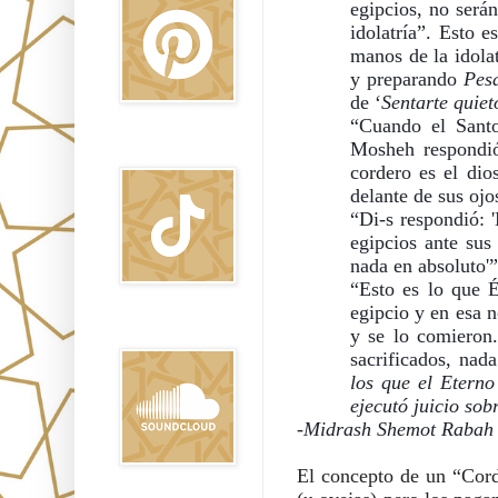
egipcios, no será
idolatría”. Esto e
manos de la idolat
y preparando 
Pes
de ‘
Sentarte quiet
“Cuando el Santo,
Mosheh respondió
TikTok
cordero es el dio
delante de sus ojo
“Di-s respondió: '
egipcios ante sus
nada en absoluto'”
“Esto es lo que É
egipcio y en esa no
Sound Clound
y se lo comieron.
sacrificados, nad
los que el Eterno
ejecutó juicio sob
-Midrash Shemot Rabah
El concepto de un “Cord