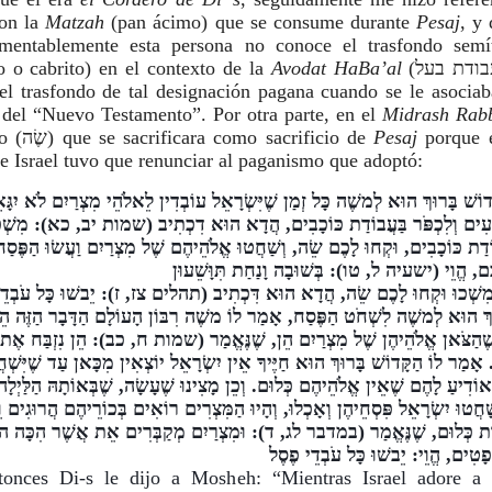
on la 
Matzah
 (pan ácimo) que se consume durante 
Pesaj
, y 
mentablemente esta persona no conoce el trasfondo semít
dero o cabrito) en el contexto de la 
Avodat HaBa’al
 (עבודת בעל -Culto a 
é el trasfondo de tal designación pagana cuando se le asociab
 del “Nuevo Testamento”. Por otra parte, en el 
Midrash Rab
que se ordenó al cordero (שֶׂה) que se sacrificara como sacrificio de 
Pesaj 
porque e
ue Israel tuvo que renunciar al paganismo que adoptó:
tonces Di-s le dijo a Mosheh: “Mientras Israel adore a l