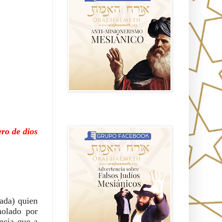
Advertencia sobre Falsos Judíos
Mesíanicos
ro de dios
ada) quien 
olado por 
cia que a 