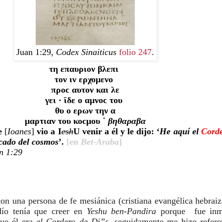
Juan 1:29,
Codex Sinaiticus
folio 247
.
τη επαυριον βλεπι 
τον ιν ερχομενο 
προϲ αυτον και λε
γει · ϊδε ο αμνοϲ του 
θυ ο ερων την α
μαρτιαν του κοϲμου ˙ 
βηθαραβα
e 
[
Ioanes
]
 vio a I
e
s
h
U
 venir a él y le dijo: ‘
He aquí el 
Corde
cado del cosmos
’. 
[en 
Bet-Araba
]
n 1:29
on una persona de fe mesiánica (cristiana evangélica hebraiz
ío tenía que creer en 
Yeshu ben-Pandira
 porque  fue inm
ue él era 
el Cordero de Di”s
, seguidamente me hizo referen