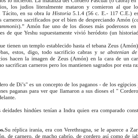
nos lo hicieron. La matanza del Cordero Pascual (o cabra) en 
ios, los judios literalmente mataron y comieron al que los
 Tácito, en su obra
 la Historia
 5.1.4 (56 c. E.- 117 C.E.) es
s carneros sacrificados por el bien de despreciando Amón (
c
hammonis
).” Amón fue uno de los dioses más poderosos en e
tes de que Yeshu supuestamente vivió heródoto (un historiad
que tienen un templo establecido hasta el tebana Zeus (Amón)
ebas, estos, digo, todo sacrificio cabras y 
pcios hacen la imagen de Zeus (Amón) en la cara de un carne
o sacrifican carneros pero los mantienen sagrados por esta r
ero de Di’s" es un concepto de los paganos - de los egipcios
ones paganas para ver que llamaron a sus dioses el " Cordero
elante.
s deidades hindúes tenían a Indra quien era comparado const
s.
Su réplica irania, era con Verethragna, se le aparece a Zara
ón, de carnero, de macho cabrío, de cordero así como de jab