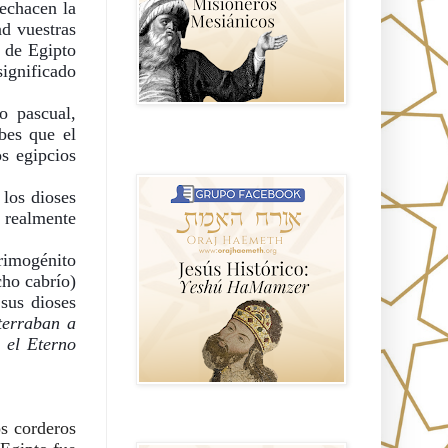
echacen la 
d vuestras 
 de Egipto 
ignificado 
 pascual, 
es que el 
Hablemos de historia, Yeshua o Jesus
 egipcios 
el mito mas grande.
los dioses 
 realmente 
imogénito 
ho cabrío) 
us dioses 
terraban a 
 el Eterno 
s corderos 
Anti misionerismo Mormón