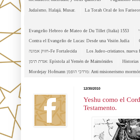
Judaísmo, Halajá, Musar.
La Torah Oral de los Fariseo
Evangelio Hebreo de Mateo de Du Tillet (Italia) 1553
Contra el Evangelio de Lucas: Desde una Visión Judía
חזוק אמונה-Fe Fortalecida
Los Judeo-cristianos, nueva 
אגרת תימן: Epístola al Yemén de Maimónides
Historias
Mordejay Hofmann מרדכי הופמן: Anti misionerismo mormó
Facebook
12/30/2010
Yeshu como el Corde
Testamento.
Canal WhatsApp