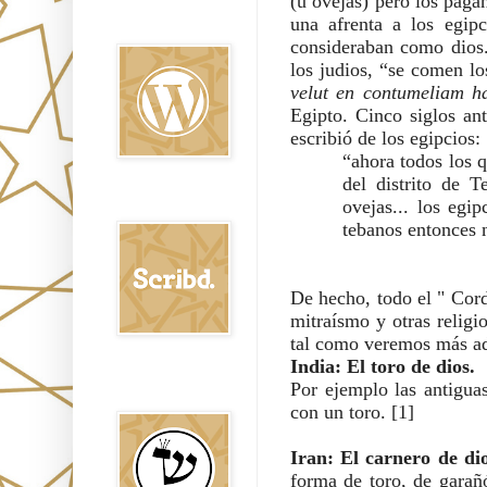
(u ovejas) pero los paga
Oraj HaEmet en
una afrenta a los egipc
Wordpress elht
consideraban como dios.
los judios, “se comen lo
velut en contumeliam 
Egipto. Cinco siglos an
escribió de los egipcios:
“ahora todos los 
del distrito de T
Scribd
ovejas... los egi
tebanos entonces n
De hecho, todo el " Cord
mitraísmo y otras religi
tal como veremos más ad
India: El toro de dios.
Shem Tob: Mateo
Por ejemplo las antigua
Hebreo
con un toro. [1]
Iran: El carnero de dio
forma de toro, de garañ