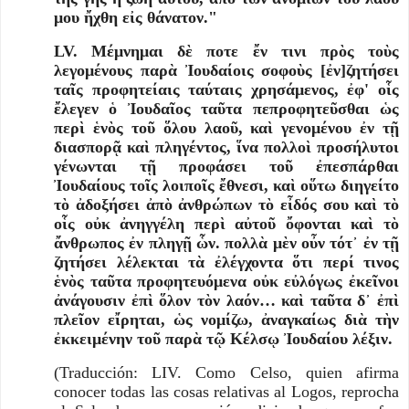
μου ἤχθη εἰς θάνατον."
LV. Μέμνημαι δὲ ποτε ἔν τινι πρὸς τοὺς
λεγομένους παρὰ Ἰουδαίοις σοφοὺς [ἐν]ζητήσει
ταῖς προφητείαις ταύταις χρησάμενος, ἐφ' οἷς
ἔλεγεν ὁ Ἰουδαῖος ταῦτα πεπροφητεῦσθαι ὡς
περὶ ἑνὸς τοῦ ὅλου λαοῦ, καὶ γενομένου ἐν τῇ
διασπορᾷ καὶ πληγέντος, ἵνα πολλοὶ προσήλυτοι
γένωνται τῇ προφάσει τοῦ ἐπεσπάρθαι
Ἰουδαίους τοῖς λοιποῖς ἔθνεσι, καὶ οὕτω διηγείτο
τὸ ἀδοξήσει ἀπὸ ἀνθρώπων τὸ εἶδός σου καὶ τὸ
οἷς οὐκ ἀνηγγέλη περὶ αὐτοῦ ὄφονται καὶ τὸ
ἄνθρωπος ἐν πληγῇ ὧν. πολλὰ μὲν οὖν τότ᾽ ἐν τῇ
ζητήσει λέλεκται τὰ ἐλέγχοντα ὅτι περί τινος
ἑνὸς ταῦτα προφητευόμενα οὐκ εὐλόγως ἐκεῖνοι
ἀνάγουσιν ἐπὶ ὅλον τὸν λαόν… καὶ ταῦτα δ᾽ ἐπὶ
πλεῖον εἴρηται, ὡς νομίζω, ἀναγκαίως διὰ τὴν
ἐκκειμένην τοῦ παρὰ τῷ Κέλσῳ Ἰουδαίου λέξιν.
(Traducción: LIV. Como Celso, quien afirma
conocer todas las cosas relativas al Logos, reprocha