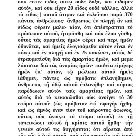
οὐκ ἔστιν εἶδος αὐτῷ οὐδὲ δόξα, καὶ εἴδομεν
αὐτὸν, καὶ οὐκ εἶχεν 20 εἶδος οὐδὲ κάλλος, ἀλλὰ
τὸ εἶδος | αὐτοῦ ἄτιμον καὶ ἐκλεῖπου παρὰ 370
πάντας ἀνθρώπους· ἄνθρωπος ἐν πληγῇ ἂν καὶ
εἰδὼς φέρειν μαλα- κίαν, ὅτι ἀπέστραπται τὸ
πρόσωπον αὐτοῦ, ἡτιμάσθη καὶ οὐκ ἔλου γίσθη.
οὗτος τὰς ἁμαρτίας ἡμῶν φέρει καὶ περὶ ἡμῶν
ὀδυνᾶται, καὶ ἡμεῖς ἐλογισάμεθα αὐτὸν εἶναι ἐν
πόνῳ καὶ ἐν πληγῇ καὶ ἐν 25 κακώσει, αὐτὸς δὲ
ἐτραυματίσθη διὰ τὰς ἁμαρτίας ἡμῶν, καὶ μεμα
λάκισται διὰ τὰς ἀνομίας ἡμῶν· παιδεία εἰρήνης
ἡμῶν ἐπ᾿ αὐτὸν, τῷ μώλωπι αὐτοῦ ἡμεῖς
ἰάθημεν, πάντες ὡς πρόβατα ἐπλανήθημεν,
ἄνθρωπος τῇ ὁδῷ αὐτοῦ ἐπλανήθη· καὶ κύριος
παρέδωκεν αὐτὸν ταῖς ἁμαρτίαις ἡμῶν, καὶ
αὐτὸς διὰ τὸ κεκακῶσθαι οὐκ ἀνοίγει τὸ 30
στόμα αὐτοῦ· (ὡς πρόβατον ἐπὶ σφαγὴν ἤχθη,
καὶ ὡς ἀμνὸς ἐναν τίον τοῦ κείροντος ἄφωνος,
οὕτως οὐκ ἀνοίγει τὸ στόμα αὐτοῦ.) ἐν τῇ
ταπεινώσει αὐτοῦ ἡ κρίσις αὐτοῦ ἤρθη· τὴν
γενεὰν αὐτοῦ τις διηγήσεται; ὅτι αἴρεται ἀπὸ
τῆς γῆς ἡ ζωὴ αὐτοῦ, ἀπὸ τῶν ἀνομιῶν τοῦ λαοῦ