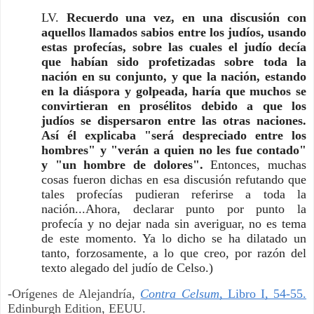
LV.
Recuerdo una vez, en una discusión con
aquellos llamados sabios entre los judíos, usando
estas profecías, sobre las cuales el judío decía
que habían sido profetizadas sobre toda la
nación en su conjunto, y que la nación, estando
en la diáspora y golpeada, haría que muchos se
convirtieran en prosélitos debido a que los
judíos se dispersaron entre las otras naciones.
Así él explicaba "será despreciado entre los
hombres" y "verán a quien no les fue contado"
y "un hombre de dolores".
Entonces, muchas
cosas fueron dichas en esa discusión refutando que
tales profecías pudieran referirse a toda la
nación...Ahora, declarar punto por punto la
profecía y no dejar nada sin averiguar, no es tema
de este momento. Ya lo dicho se ha dilatado un
tanto, forzosamente, a lo que creo, por razón del
texto alegado del judío de Celso.)
-Orígenes de Alejandría,
Contra Celsum
, Libro I, 54-55.
Edinburgh Edition, EEUU.