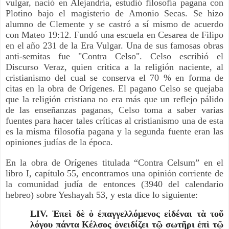
vulgar, nació en Alejandría, estudió filosofía pagana con 
Plotino bajo el magisterio de Amonio Secas. Se hizo 
alumno de Clemente y se castró a sí mismo de acuerdo 
con Mateo 19:12. Fundó una escuela en Cesarea de Filipo 
en el año 231 de la Era Vulgar. Una de sus famosas obras 
anti-semitas fue "Contra Celso". Celso escribió el 
Discurso Veraz, quien critica a la religión naciente, al 
cristianismo del cual se conserva el 70 % en forma de 
citas en la obra de Orígenes. El pagano Celso se quejaba 
que la religión cristiana no era más que un reflejo pálido 
de las enseñanzas paganas, Celso toma a saber varias 
fuentes para hacer tales críticas al cristianismo una de esta 
es la misma filosofía pagana y la segunda fuente eran las 
opiniones judías de la época.
En la obra de Orígenes titulada “Contra Celsum” en el 
libro I, capítulo 55, encontramos una opinión corriente de 
la comunidad judía de entonces (3940 del calendario 
hebreo) sobre Yeshayah 53, y esta dice lo siguiente:
LIV. Ἐπεὶ δὲ ὁ ἐπαγγελλόμενος εἰδέναι τὰ τοῦ
λόγου πάντα Κέλσος ὀνειδίζει τῷ σωτῆρι ἐπὶ τῷ