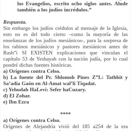
los Evangelios, escrito ocho siglos antes. Alude 
también a los judíos incrédulos.”
Respuesta.
Sin embargo los judíos crédulos al mensaje de la Iglesia, 
esto no es del todo cierto –como la mayoría de las 
enseñanzas de los judíos mesiánicos-, para la sorpresa de 
los rabinos mesiánicos y pastores mesiánicos antes de 
Rash”i SI EXISTEN explicaciones que vinculan el 
capítulo 53 de Yeshayah con la nación judía, por lo cual 
pondré dichas fuentes históricas.
a) Orígenes contra Celso.  
b) La fuente del Pr. Shlomoh Pines Z”L: Tathbit y 
Sa’adia Gaón en Al-Amat wal’li Tiqadat.
c) Yehudah HaLevi: Sefer haCuzary.
d) El Zohar.
e) Ibn Ezra
****
a) Orígenes contra Celso.
Orígenes de Alejandría vivió del 185 a254 de la era 