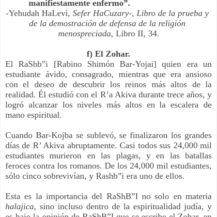
manifiestamente enfermo”.
-Yehudah HaLevi, 
Sefer HaCuzary-, Libro de la prueba y 
de la demostración de defensa de la religión 
menospreciada
, Libro II, 34.
f) El Zohar.
El RaShb”i [Rabino Shimón Bar-Yojai] quien era un 
estudiante ávido, consagrado, mientras que era ansioso 
con el deseo de descubrir los reinos más altos de la 
realidad. Él estudió con el R’a Akiva durante trece años, y 
logró alcanzar los niveles más altos en la escalera de 
mano espiritual.
Cuando Bar-Kojba se sublevó, se finalizaron los grandes 
días de R’ Akiva abruptamente. Casi todos sus 24,000 mil 
estudiantes murieron en las plagas, y en las batallas 
feroces contra los romanos. De los 24,000 mil estudiantes, 
sólo cinco sobrevivían, y Rashb”i era uno de ellos.
Esta es la importancia del RaShB”I no solo en materia 
halajica
, sino incluso dentro de la espiritualidad judía, y 
es bajo la opinión de RaShB”I que se escribe el Zohar, en 