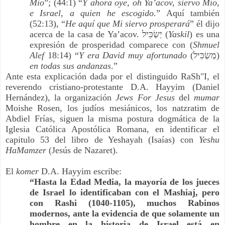
Mio
”; (44:1) “
Y ahora oye, oh Ya’acov, siervo Mío, 
e Israel, a quien he escogido
.” Aquí también 
(52:13), “
He aquí que Mi siervo prosperará
” él dijo 
acerca de la casa de Ya’acov. יַשְׂכִּיל (
Yaskil
) es una 
expresión de prosperidad comparece con (
Shmuel 
Alef 
18:14) “
Y era David muy afortunado
 (מַשְׂכִּיל) 
en todas sus andanzas
.”
Ante esta explicación dada por el distinguido RaSh"I, el 
reverendo cristiano-protestante D.A. Hayyim (Daniel 
Hernández), la organización 
Jews For Jesus
 del 
mumar 
Moishe Rosen, los judíos mesiánicos, los natzratim de 
Abdiel Frías, siguen la misma postura dogmática de la 
Iglesia Católica Apostólica Romana, en identificar el 
capitulo 53 del libro de Yeshayah (Isaías) con 
Yeshu 
HaMamzer
 (Jesús de Nazaret).
El 
komer 
D.A. Hayyim escribe:
“Hasta la Edad Media, la mayoría de los jueces 
de Israel lo identificaban con el Mashiaj, pero 
con Rashi (1040-1105), muchos Rabinos 
modernos, ante la evidencia de que solamente un 
hombre en la historia de Israel está en 