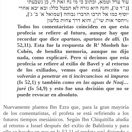
עוד ערל וטמא, וכתוב כי מי נח זאת לי, כן נשבעתי 
[נ"ד ט'], והנה היא גזרה לא תבטל כלל: ובא יבא אחרי 
יוסיף כמו אל תרבו תדברו גבוהה [שמואל א' ב' ג'], 
ויחסר אות שי"ן, והוא דרך צחות בלשון:
Todos los comentaristas coinciden en que esta 
profecía se refiere al futuro, aunque hay que 
recordar que dice 
apartaos, apartaos de allí.
 (Is 
52,11). Esta fue la respuesta de R’ Mosheh ha-
Cohén, de bendita memoria, aunque no dijo 
nada, como explicaré. Pero si decimos que esta 
profecía se refiere al exilio de Bavel y al retorno 
de los exiliados, vemos que está escrito 
no 
volverán a penetrar en ti incircuncisos ni impuros
(Is 52,1) y también 
como en las aguas de Noaj… 
juré
 (Is 54,9) y esto fue una decisión que no se 
puede revocar en absoluto.
Nuevamente plantea Ibn Ezra que, para la gran mayoría 
de los comentaristas, el profeta se está refiriendo a los 
futuros tiempos mesiánicos. Según Ibn Chiquitilla aludía 
al retorno a Israel después del exilio de Babilonia y para 
ello se basaba en que en Is 52,11 el profeta está diciendo a 