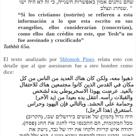
שהם נותנים אמון באפשרות השנייה, כי זה לא היה ישו 
שנהרג ונצלב. "
“Si los cristianos (
notzrim
) se refieren a esta 
información a lo que esta escrito en sus 
evangelios, ellos considerarían (conocerían), 
como ellos dan crédito en este, que Yesh”u no 
fue asesinado y crucificado”
Tathbit 65a.
El texto analizado por
Shlomoh Pines
 relata esto con 
detalle que al que asesinaron fue a otro hombre como 
dice:
ذهبوا معه، ولكن كان هناك العديد من الناس من كل 
مكان في القدس الذين كانوا مجتمعين هناك للاحتفال 
بالعيد. عرضت يهوذا الاسخريوطي يده لشخص 
والقبلات رأسه. انتقل يده بعيدا من [يد الآخر] 
وحمامة على الحشد. وبالتالي فإن اليهود وحراس 
استغرق [هذا الرجل].
היה גדול (המון) של אנשים בירושלים שבו, (הקרוב) 
מכל המקומות, הם התכנסו כדי לחגוג את החג (פסח). 
יהודה איש קריות ולקחו את ידו של גבר, נישק את 
ראשו, וברגע שידו להרפות שהוא (ישו ), הוא צלל לתוך 