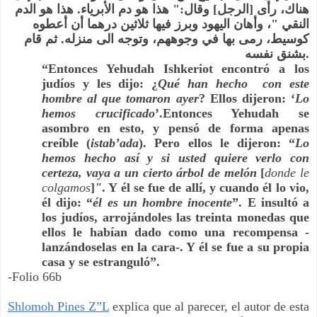
هناك، رأى [الرجل] وقال:" هذا هو دم الأبرياء. هذا هو الدم 
النقي "، وأهان اليهود وبرز فيها ثلاثين درهما أن أعطوه 
كوسيط، رمى بها في وجوههم، وتوجه الى منزله. ثم قام 
بشنق نفسه.
“Entonces Yehudah Ishkeriot encontró a los 
judíos y les dijo: ¿
Qué han hecho 
con este 
hombre al que tomaron ayer
? Ellos dijeron: ‘
Lo 
hemos crucificado
’.Entonces Yehudah se 
asombro en esto, y pensó de forma apenas 
creíble (
istab’ada
). Pero ellos le dijeron: “
Lo 
hemos hecho así y si usted quiere verlo con 
certeza, vaya a un cierto árbol de melón 
[
donde le 
colgamos
]
"
. Y él se fue de allí, y cuando él lo vio, 
él dijo: “
él es un hombre inocente
”. E insultó a 
los judíos, arrojándoles las treinta monedas que 
ellos le habían dado como una recompensa - 
lanzándoselas en la cara-. Y él se fue a su propia 
casa y se estranguló”.
-Folio 66b
Shlomoh Pines Z”L
 explica que al parecer, el autor de esta 