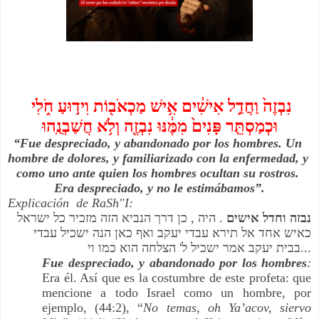
נִבְזֶה֙ וַחֲדַ֣ל אִישִׁ֔ים אִ֥ישׁ מַכְאֹב֖וֹת וִיד֣וּעַ חֹ֑לִי 
וּכְמַסְתֵּ֤ר פָּנִים֙ מִמֶּ֔נּוּ נִבְזֶ֖ה וְלֹ֥א חֲשַׁבְנֻֽהוּ
“Fue despreciado, y abandonado por los hombres. Un 
hombre de dolores, y familiarizado con la enfermedad, y 
como uno ante quien los hombres ocultan su rostros. 
Era despreciado, y no le estimábamos”.
Explicación  de RaSh"I:
נבזה וחדל אישים
 . היה , כן דרך הנביא הזה מזכיר כל ישראל 
כאיש אחד אל תירא עבדי יעקב ואף כאן הנה ישכיל עבדי 
בבית יעקב אמר ישכיל ל' הצלחה הוא כמו וי...
Fue despreciado, y abandonado por los hombres
:
Era él. Así que es la costumbre de este profeta: que 
mencione a todo Israel como un hombre, por 
ejemplo, (44:2), “
No temas, oh Ya’acov, siervo 