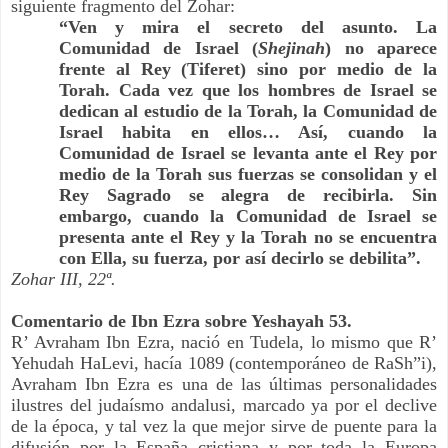
siguiente fragmento del Zohar:
“Ven y mira el secreto del asunto. La 
Comunidad de Israel (
Shejinah
) no aparece 
frente al Rey (Tiferet) sino por medio de la 
Torah. Cada vez que los hombres de Israel se 
dedican al estudio de la Torah, la Comunidad de 
Israel habita en ellos… Así, cuando la 
Comunidad de Israel se levanta ante el Rey por 
medio de la Torah sus fuerzas se consolidan y el 
Rey Sagrado se alegra de recibirla. Sin 
embargo, cuando la Comunidad de Israel se 
presenta ante el Rey y la Torah no se encuentra 
con Ella, su fuerza, por así decirlo se debilita”.
Zohar III, 22ª.
Comentario de Ibn Ezra sobre Yeshayah 53.
R’ Avraham Ibn Ezra, nació en Tudela, lo mismo que R’ 
Yehudah HaLevi, hacía 1089 (contemporáneo de RaSh”i), 
Avraham Ibn Ezra es una de las últimas personalidades 
ilustres del judaísmo andalusi, marcado ya por el declive 
de la época, y tal vez la que mejor sirve de puente para la 
difusión por la España cristiana y por toda la Europa 