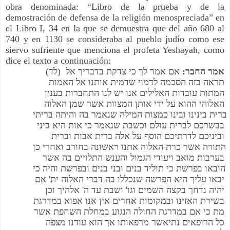
obra denominada: “Libro de la prueba y de la 
demostración de defensa de la religión menospreciada” en 
el Libro I, 34 en la que se demuestra que del año 680 al 
740 y en 1130 se consideraba al pueblo judío como ese 
siervo sufriente que menciona el profeta Yeshayah, como 
dice el texto a continuación:
אמר החבר:
 אם אמר לך כי צדקת בדבריך אל 
(לד) 
תראה בזה הסכמה לדמוי שדמית אותנו אל האמות 
המתות עובדות האלילים אנו יש לנו התחברות בענין 
האלוהי ההוא על ידי אותן המצוות אשר שמן האלוה 
ברית בינינו ובינו כמצות המילה שנאמר בה והיתה בריתי 
בבשרכם לברית עולם וכשבת שנאמר כי אות היא ביני 
וביניכם לדרתיכם הוסף על אלה ברית אבות וברית 
התורה אשר כרת האלוה אתנו ראשונה בחורב ואחרי כן 
בערבות מואב ויעודי הגמול והענש התלויים בה אשר 
הובאו בפרשת כי תוליד בנים ובני בנים ובפרשת והיה כי 
יבאו עליך היא הפרשה שנכללו בה דברי האלוה ית' אם 
יהיה נדחך בקצה השמים וגו' ושבת עד ה' אלהיך וכן 
בשירת האזינו ובמקומות אחרים אין אנו אפוא במדרגת 
מת כי אם במדרגת החולה הנגוע במחלת השחפת אשר 
כל הרופאים נתיאשר מרפאותו אך הוא עודנו מצפה 