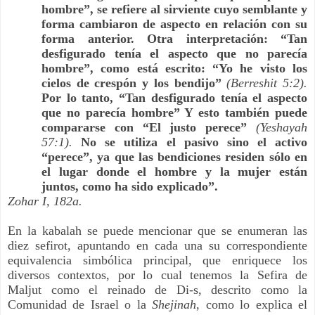
hombre”, se refiere al sirviente cuyo semblante y 
forma cambiaron de aspecto en relación con su 
forma anterior. Otra interpretación: “Tan 
desfigurado tenía el aspecto que no parecía 
hombre”, como está escrito: “Yo he visto los 
cielos de crespón y los bendijo” 
(Berreshit 5:2).
Por lo tanto, “Tan desfigurado tenía el aspecto 
que no parecía hombre” Y esto también puede 
compararse con “El justo perece” 
(Yeshayah 
57:1).
 No se utiliza el pasivo sino el activo 
“perece”, ya que las bendiciones residen sólo en 
el lugar donde el hombre y la mujer están 
juntos, como ha sido explicado”.
Zohar I, 182a.
En la kabalah se puede mencionar que se enumeran las 
diez sefirot, apuntando en cada una su correspondiente 
equivalencia simbólica principal, que enriquece los 
diversos contextos, por lo cual tenemos la Sefira de 
Maljut como el reinado de Di-s, descrito como la 
Comunidad de Israel o la 
Shejinah
, como lo explica el 