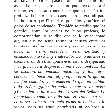
al Salvador por su pasión, diciendo que no fue
ayudado por su Padre o que no pudo ayudarse a sí
mismo, es necesario mencionar que su pasión fue
profetizada junto con la causa, porque era útil para
los hombres que Él muriera por ellos y sufriera el
golpe de ser condenado. También se predijo que los
gentiles, entre los cuales no hubo profetas, lo
comprenderían, y se dijo que se le vería como
alguien que no tenía forma ni belleza entre los
hombres. Así es como se expresa el texto: "
He
aquí, mi siervo entenderá, será exaltado y
ensalzado, y será muy enaltecido. Como muchos se
asombrarán de él, su apariencia estará desfigurada
y su gloria será despreciada entre los hombres. Así
se asombrarán muchas naciones, y los reyes
cerrarán la boca ante él; porque verán lo que no
les fue contado, y entenderán lo que no habían
oído. Señor, ¿quién ha creído a nuestro anuncio?
¿Y a quién se ha revelado el brazo del Señor? Lo
anunciamos como un niño ante él, como una raíz
en tierra sedienta; no tenía forma ni belleza, y lo
vimos, pero no tenía apariencia ni belleza; su