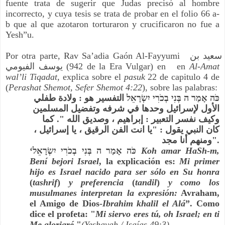
fuente trata de sugerir que Judas precisó al hombre 
incorrecto, y cuya tesis se trata de probar en el folio 66 a-
b que al que azotaron torturaron y crucificaron no fue a 
Yesh”u.
Por otra parte, Rav Sa’adia Gaón Al-Fayyumi  سعيد بن 
يوسف الفيومي‎ (942 de la Era Vulgar) en   
en 
Al-Amat 
wal’li Tiqadat
, explica sobre el 
pasuk 
22 de capitulo 4 de 
(
Perashat Shemot, Sefer Shemot 4:22
), sobre las palabras:
כֹּה אָמַר ה בְּנִי בְכֹרִי יִשְׂרָאֵל التفسير هو : ولادة طفلي 
الأول لإسرائيل وحدها في شرفه وتفضيل المسلمين 
وكيف نفسر التعبير : إبراهيم ، وصديق الله ". كما 
كان النبي يقول : "يا انت الفن الرقيق ، يا إسرائيل ، 
ومنهم أنا مجد".
‘כֹּה אָמַר ה בְּנִי בְכֹרִי יִשְׂרָאֵל 
Koh amar HaSh-m, 
Bení bejori Israel
, la explicación es: 
Mi primer 
hijo es Israel nacido para ser sólo en Su honra
(
tashrif
) 
y preferencia
 (
tandil
) 
y como los 
musulmanes interpretan la expresión:
 Avraham, 
el Amigo de Dios-
Ibrahim khalil el Alá
”. Como 
dice el profeta: "
Mi siervo eres tú, oh Israel; en ti 
Me gloriaré
."
(Yeshayah / Isaías 49:3)