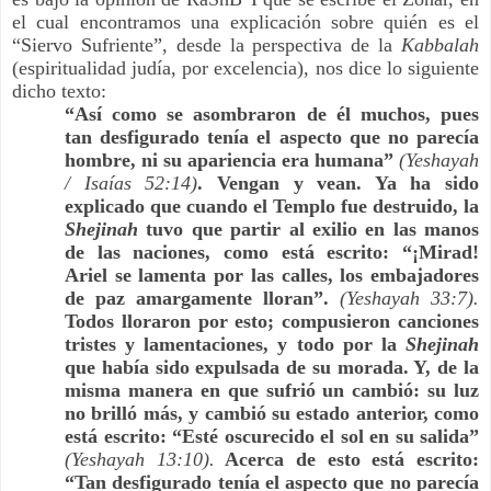
el cual encontramos una explicación sobre quién es el 
“Siervo Sufriente”, desde la perspectiva de la 
Kabbalah 
(espiritualidad judía, por excelencia), nos dice lo siguiente 
dicho texto:
“Así como se asombraron de él muchos, pues 
tan desfigurado tenía el aspecto que no parecía 
hombre, ni su apariencia era humana” 
(Yeshayah 
/ Isaías 52:14)
. Vengan y vean. Ya ha sido 
explicado que cuando el Templo fue destruido, la 
Shejinah 
tuvo que partir al exilio en las manos 
de las naciones, como está escrito: “¡Mirad! 
Ariel se lamenta por las calles, los embajadores 
de paz amargamente lloran”. 
(Yeshayah 33:7).
Todos lloraron por esto; compusieron canciones 
tristes y lamentaciones, y todo por la 
Shejinah 
que había sido expulsada de su morada. Y, de la 
misma manera en que sufrió un cambió: su luz 
no brilló más, y cambió su estado anterior, como 
está escrito: “Esté oscurecido el sol en su salida” 
(Yeshayah 13:10).
 Acerca de esto está escrito: 
“Tan desfigurado tenía el aspecto que no parecía 