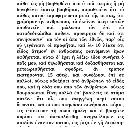
πάθει ὡς μὴ βοηθηθέντι ὑπὸ ὁ τοῦ πατρὸς ἢ μὴ
δυνηθέντι ἑαυτῷ βοηθῆσαι, παραθετέον ὅτι τὸ
πάθος αὐτοῦ ἐπροφητεύετο μετὰ τῆς αἰτίας, ὅτι
χρήσιμον ἦν ἀνθρώποις τὸ ἐκεῖνον ὑπὲρ αὐτῶν
ἀποθανεῖν καὶ μώλωπα τὸν ἐπὶ τῷ
καταδεδικάσθαι παθείν. προείρητο δὲ καὶ ὅτι
συνήσουσιν" αὐ τὸν οἱ ἀπὸ τῶν ἐθνῶν, παρ' οἷς
οὐ γεγόνασιν οἱ προφῆται, καὶ λί- 10 λέκτο ὅτι
εἶδος ἄτιμον' ἐν ἀνθρώποις φαινόμενον ἔχων
ὀφθήσεται. οὕτω δ' ἔχει ἡ λέξις· ἰδοὺ συνήσει ὁ
παῖς μου, καὶ ὑψωθήσεται καὶ δοξασθήσεται καὶ
μετεωρισθήσεται σφόδρα, ἂν τρόπον
ἐκστήσονται 15 αὐτῷ, καὶ συνέξουσι ἐπὶ σὲ
πολλοὶ, οὕτως ἀδοξήσει ἀπὸ ἀνθρώπων τὸ εἶδός
σου, καὶ ἡ δόξα σου ἀπο τῶν ἀνθρώπων, οὕτως
θαυμάσονται ἔθνη πολλὰ ἐπ᾿ βασιλεῖς τὸ στόμα
αὐτῶν· ὅτι οἷς οὐκ ἀνηγγέλη περὶ αὐτοῦ
ὄψονται, καὶ οἱ οὐκ ἀκηκόασι συνήσουσι. κύριε,
τις ἐπίστευσε τῇ ἀκοῦ ἡμῶν; καὶ ὁ βραχίων
κυρίου τίνι ἀπεκαλύφθη; ἀνηγγείλαμεν ὡς
παιδίον ἐναντίον αὐτοῦ, ὡς ῥίζα ἐν γῇ διψώσῃ·