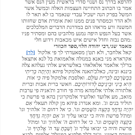
להרפא בדרך נס ושנוי סדרי בראשית מעין הנס אשר 
אמר בו הכתוב התחיינה העצמות האלה וכמשל אשר 
המשל בפרק הנה ישכיל עבדי שנאמר בו לא תאר לו 
ולא הדר וכמסתר פנים ממנו זאת אומרת אדם שחזותו 
המשנה ורע מראהו הם במדרגת הדברים המלכלכים 
אשר בעל הנפש היפה נמנע מלהביט בהם ומסתיר פניו 
מהם נבזה וחדל אישים איש מכאבות וידוע חלי:
מאמר שני,רבי יהודה הלוי,ספר הכוזרי
 קאל אלחבר, ולא תט'ן מסאעדתי לך פי אלקול 
[לד]
אקרארא מני באנא במנזלה אלאמואת בל לנא אתצאל 
בד'לך אלאמר אלאלאהי באלשראיע אלתי געלהא צלה 
ביננא ובינה, כאלכ'תאנה אלמקול פיהא 
וְהָיְתָה בְרִיתִי 
בִּבְשַׂרְכֶם לִבְרִית עוֹלָם
. ואלסבת אלמקול פיה 
כִּי אוֹת 
הִיא בֵינִי וּבֵינֵיכֶם לְדוֹרוֹתֵיכֶם
. חאשי ברית אבות וברית 
אלתורה אלתי אלזמהא מרה פי חורב ות'אניה פי ערבות 
מואב, מע אלועד ואלועיד אלמקרונין בהא פי פרשת כי 
תוליד בנים וג'. ומא אנדרג פיהא מן קולה תעאלי 
אִם 
יִהְיֶה נִדַּחֲךָ בִּקְצֵה הַשָּׁמַיִם
 וגו'. 
כי אל רחום ה' אלהיך
 וגו' 
ומת'ל פרשת והיה כי יבואו עליך וג' 
אִם יִהְיֶה נִדַּחֲךָ 
בִּקְצֵה הַשָּׁמַיִם
 וגו'. 
כי אל רחום ה' אלהיך
 וגו' ומת'ל 
פרשת והיה כי יבואו עליך וג' 
וְשַׁבְתָּ עַד ה' אֱלֹהֶיךָ
 וג'. 
ושירת האזינו, וג'יר ד'לך פלסנא במנזלה' אלמית. לכנא 