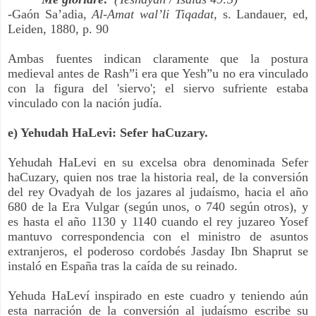
-Gaón Sa’adia, 
Al-Amat wal’li Tiqadat
, s. Landauer, ed, 
Leiden, 1880, p. 90
Ambas fuentes indican claramente que la postura 
medieval antes de Rash”i era que Yesh”u no era vinculado 
con la figura del 'siervo'; el siervo sufriente estaba 
vinculado con la nación judía.
e) Yehudah HaLevi: Sefer haCuzary.
Yehudah HaLevi en su excelsa obra denominada Sefer 
haCuzary, quien nos trae la historia real, de la conversión 
del rey Ovadyah de los jazares al judaísmo, hacia el año 
680 de la Era Vulgar (según unos, o 740 según otros), y 
es hasta el año 1130 y 1140 cuando el rey juzareo Yosef 
mantuvo correspondencia con el ministro de asuntos 
extranjeros, el poderoso cordobés Jasday Ibn Shaprut se 
instaló en España tras la caída de su reinado.
Yehuda HaLeví inspirado en este cuadro y teniendo aún 
esta narración de la conversión al judaísmo escribe su 