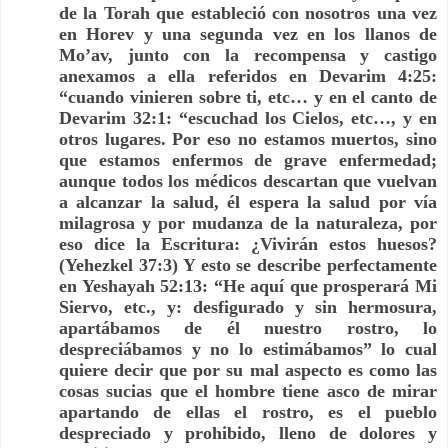
de la Torah que estableció con nosotros una vez 
en Horev y una segunda vez en los llanos de 
Mo’av, junto con la recompensa y castigo 
anexamos a ella referidos en Devarim 4:25: 
“cuando vinieren sobre ti, etc… y en el canto de 
Devarim 32:1: “escuchad los Cielos, etc…, y en 
otros lugares. Por eso no estamos muertos, sino 
que estamos enfermos de grave enfermedad; 
aunque todos los médicos descartan que vuelvan 
a alcanzar la salud, él espera la salud por vía 
milagrosa y por mudanza de la naturaleza, por 
eso dice la Escritura: ¿Vivirán estos huesos? 
(Yehezkel 37:3) Y esto se describe perfectamente 
en Yeshayah 52:13: “He aquí que prosperará Mi 
Siervo, etc., y: desfigurado y sin hermosura, 
apartábamos de él nuestro rostro, lo 
despreciábamos y no lo estimábamos” lo cual 
quiere decir que por su mal aspecto es como las 
cosas sucias que el hombre tiene asco de mirar 
apartando de ellas el rostro, es el pueblo 
despreciado y prohibido, lleno de dolores y 