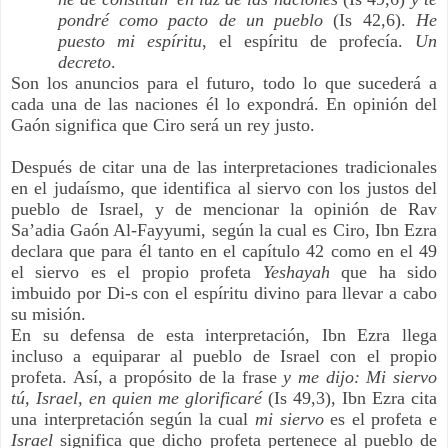
pondré como pacto de un pueblo
 (Is 42,6).
 He 
puesto mi espíritu
, el espíritu de profecía. 
Un 
decreto
.
Son los anuncios para el futuro, todo lo que sucederá a 
cada una de las naciones él lo expondrá. En opinión del 
Gaón significa que Ciro será un rey justo.
Después de citar una de las interpretaciones tradicionales 
en el judaísmo, que identifica al siervo con los justos del 
pueblo de Israel, y de mencionar la opinión de Rav 
Sa’adia Gaón Al-Fayyumi, según la cual es Ciro, Ibn Ezra 
declara que para él tanto en el capítulo 42 como en el 49 
el siervo es el propio profeta 
Yeshayah
 que ha sido 
imbuido por Di-s con el espíritu divino para llevar a cabo 
su misión.
En su defensa de esta interpretación, Ibn Ezra llega 
incluso a equiparar al pueblo de Israel con el propio 
profeta. Así, a propósito de la frase
 y me dijo: Mi siervo 
tú, Israel, en quien me glorificaré
 (Is 49,3), Ibn Ezra cita 
una interpretación según la cual 
mi siervo
 es el profeta e
Israel 
significa que dicho profeta pertenece al pueblo de 