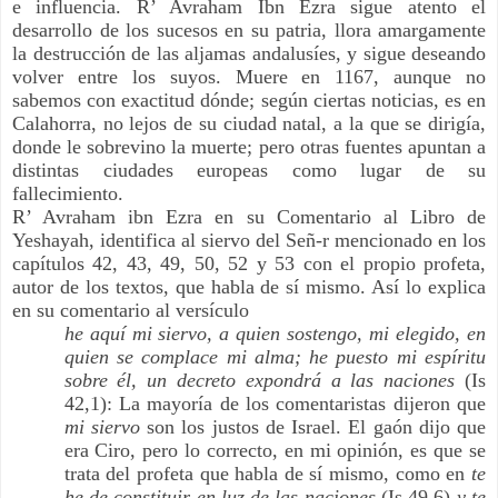
e influencia. R’ Avraham Ibn Ezra sigue atento el 
desarrollo de los sucesos en su patria, llora amargamente 
la destrucción de las aljamas andalusíes, y sigue deseando 
volver entre los suyos. Muere en 1167, aunque no 
sabemos con exactitud dónde; según ciertas noticias, es en 
Calahorra, no lejos de su ciudad natal, a la que se dirigía, 
donde le sobrevino la muerte; pero otras fuentes apuntan a 
distintas ciudades europeas como lugar de su 
fallecimiento.
R’ Avraham ibn Ezra en su Comentario al Libro de 
Yeshayah, identifica al siervo del Señ-r mencionado en los 
capítulos 42, 43, 49, 50, 52 y 53 con el propio profeta, 
autor de los textos, que habla de sí mismo. Así lo explica 
en su comentario al versículo
he aquí mi siervo, a quien sostengo, mi elegido, en 
quien se complace mi alma; he puesto mi espíritu 
sobre él, un decreto expondrá a las naciones
 (Is 
42,1): La mayoría de los comentaristas dijeron que 
mi siervo
 son los justos de Israel. El gaón dijo que 
era Ciro, pero lo correcto, en mi opinión, es que se 
trata del profeta que habla de sí mismo, como en 
te 
he de constituir en luz de las naciones
 (Is 49,6)
 y te 