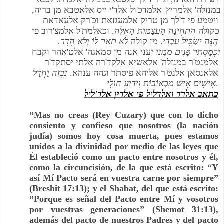
במנזלה' אלמריץ' אלמדכ'ול אלד'י ייס אלאטבא מן בריה, 
ויטמע פי ד'לך מן טריק אלמעגזאת וכ'רק אלעאדאת 
כקולה 
הֲתִחְיֶנָה הָעֲצָמוֹת הָאֵלֶּה
. וכאלמת'ל אלמצ'רוב פי 
הִנֵּה יַשְׂכִּיל עַבְדִּי
. מן קולה 
לֹא תֹאַר לוֹ וְלֹא הָדָר. 
וּכְמַסְתֵּר פָּנִים מִמִֶּנּוּ
 יעני אנה מן סמאגה' אלט'אהר וקבח 
אלמנט'ר במנזלה' אלאשיא אלקד'רה אלתי יסתקד'ר 
אלאנסאן אלנט'ר אליהא פיסתר וגהה ענהא. 
נִבְזֶה וַחֲדַל 
אִישִׁים אִישׁ מַכְאוֹבוֹת וִידוּעַ חוֹלִי
.
כתאב אלרד ואלדליל פי אלדין אלד'ליל
“Mas no creas (Rey Cuzary) que con lo dicho 
consiento y confieso que nosotros (la nación 
judía) somos hoy cosa muerta, pues estamos 
unidos a la divinidad por medio de las leyes que 
Él estableció como un pacto entre nosotros y él, 
como la circuncisión, de la que está escrito: “Y 
así Mí Pacto será en vuestra carne por siempre” 
(Breshit 17:13); y el Shabat, del que está escrito: 
“Porque es señal del Pacto entre Mí y vosotros 
por vuestras generaciones” (Shemot 31:13), 
además del pacto de nuestros Padres y del pacto 