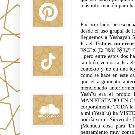
más información para ha
Por otro lado, he escuch
desde el uso grupal de l
lleguemos a Yeshayah 53
TikTok
Israel. 
Esto es un error
ה יִשְׂרָאֵ֕ל
, pero entre estos dos h
también vemos a Israel 
contexto y no en una ley
como se hace en este ca
que el argumento anteri
mencionado anteriormen
Sound Clound
Yesh"u era el propio 
MANIFESTADO EN CARNE (
corporalmente TODA la 
a mí (Yesh"u) ha VISTO 
podría ser el Siervo de D
¡Menuda cosa para 'Di-s
pensamiento muy consolad