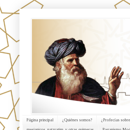
אורח האמת
Página principal
¿Quiénes somos?
¿Profecías sobre
mesianicos, natzratim, y otras quimeras
Paganismo Mod