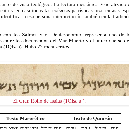
unto de vista teológico. La lectura mesiánica generalizado 
nto y en casi todas las exégesis patrísticas hizo énfasis esp
identificar a esa persona interpretación también en la tradició
to con los Salmos y el Deuteronomio, representa uno de los
os entre los documentos del Mar Muerto y el único que se de
ta (1QIsaa). Hubo 22 manuscritos.
El Gran Rollo de Isaías (1QIsa a ).
Texto Masorético
Texto de Qumrán
הנה ישכיל עבדי וירום 