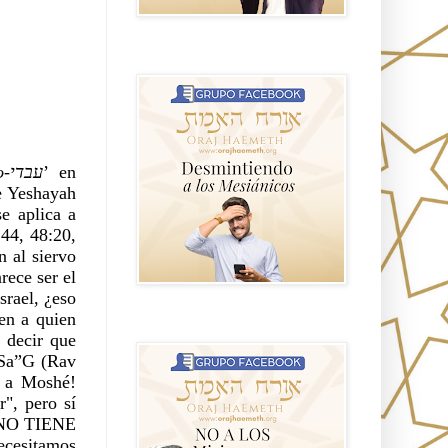
GRUPO sendero
mi siervo-עבדי
’ en 
e Yeshayah 
e aplica a 
44, 48:20, 
 al siervo 
rece ser el 
rael, ¿eso 
en a quien 
NO A LOS MISIONEROS MESIÁNICOS
decir que 
Sa”G (Rav 
 a Moshé! 
, pero sí 
 NO TIENE 
ecesitamos 