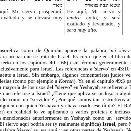
ונשא וגבה מואדה
מאד  
quí Mi siervo prosperará. 
He aquí, Mi siervo 
y
 exaltado y se elevará muy 
tendrá 
éxito,
y
 será 
exaltado y levantado, y 
será muy alto.
asorética como de Qumrán aparece la palabra ‘
ra probar que se trata de Israel. Es cierto que en el libro d
ierto en los capítulos 40 - 66) este término generalmente s
clusivamente para Israel. Las referencias a 'siervo' en 43:10 
ente a Israel. Sin embargo, algunos comentaristas judíos ven
Mesías (como por ejemplo a 
Koresh
). Ya en el capítulo 49:3 pa
 mayoría de los usos del "siervo" en Yeshayah se refieren a Is
e que referirse a Israel? ¿Tiene que aplicarse incluso a algui
ido como un "servidor"? ¿Por qué somos tan restrictivos al 
 alguien con quien Yeshayah ya haya usado ese título? El Ra
) en realidad lo ve aplicando a varios profetas e incluso
 mencionados anteriormente en Yeshayah como un "servidor"
 El siervo aquí podría ser (y realmente significa) 
Israel
, pero
 palabra 'siervo' se usa aquí y en otras partes de Yeshayah. N