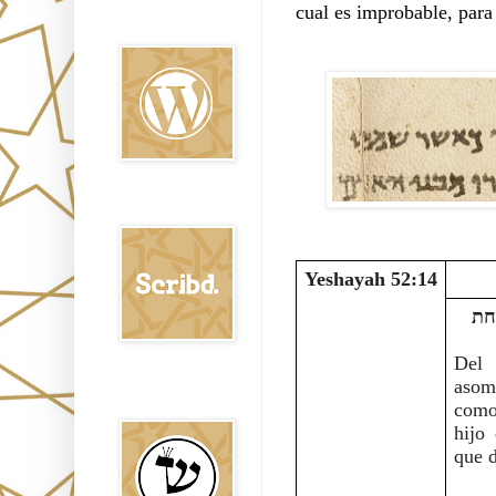
cual es improbable, para
Oraj HaEmet en
Wordpress elht
Scribd
Yeshayah 52:14
כאשר שממו עליך רבים כן־משחת 
Del
asom
Shem Tob: Mateo
Hebreo
como
hijo
que d