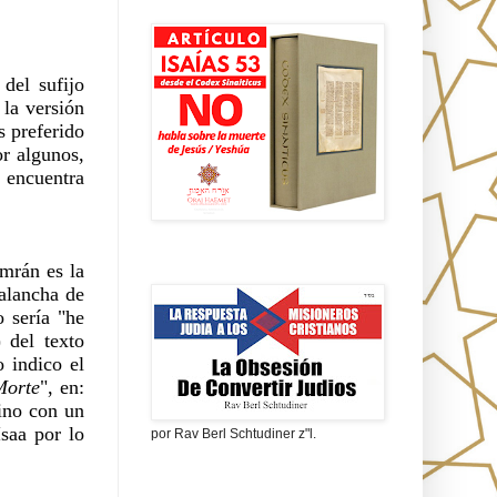
Isaías 53 en griego
el sufijo 
 la versión 
r algunos, 
La obsesión de convertir judíos
mrán es la 
alancha de 
Morte
", en: 
ino con un
saa por lo 
por Rav Berl Schtudiner z"l.
¿Quiénes eran los Nazarenos?