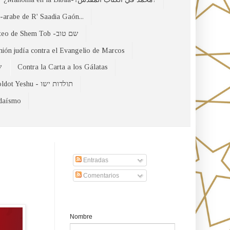
arabe de R' Saadia Gaón...
El Evangelio Hebreo de Mateo de Shem Tob -שם טוב
nión judía contra el Evangelio de Marcos
של
Contra la Carta a los Gálatas
Toldot Yeshu - תולדות ישו
udaísmo
Suscribirse a nuestro sito
Entradas
Comentarios
Formulario de contacto
Nombre