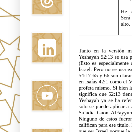
He a
Será
alto.
Linkedin
Tanto en la versión m
Yeshayah 52:13 se usa pa
(Esto es especialmente c
Israel. Pero no se usa ex
54:17 65 y 66 son claram
Youtube
en Isaías 42:1 como el 
profeta mismo. Si bien la
significa que 52:13 tien
Yeshayah ya se ha refer
solo se puede aplicar a
Sa’adia Gaon AlFayyumi
Ninguno de estos fueron
Pinterest
califican para ese título.
que ser Israel porque la