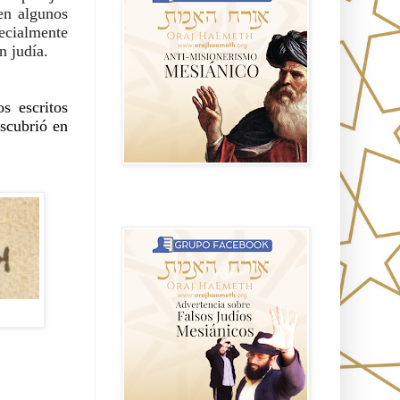
en algunos 
ecialmente 
n judía.
 escritos 
scubrió en 
Advertencia sobre Falsos Judíos
Mesíanicos