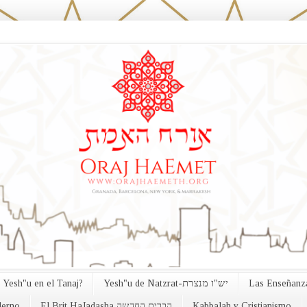
 Yesh"u en el Tanaj?
Yesh"u de Natzrat-יש"ו מנצרת
Las Enseñanza
erno
El Brit HaJadasha הברית החדשה
Kabbalah y Cristianismo