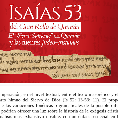
mparación, en el nivel textual, entre el texto masorético y el
to himno del Siervo de Dios (Is 52: 13-53: 11). El propós
de las variaciones fonéticas o gramaticales de la posible dife
 podrían ofrecer una luz sobre la historia de la exégesis cristia
análisis más exhaustivo posible, con un énfasis especial en l