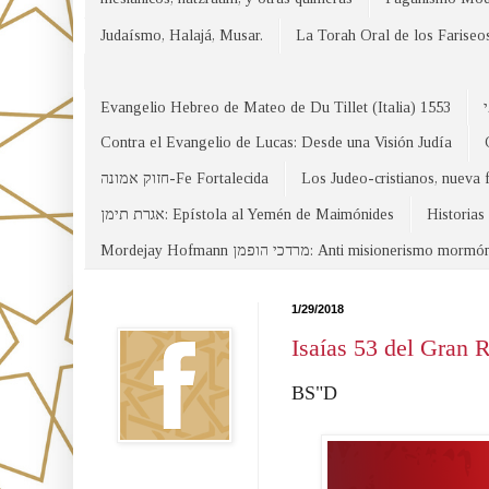
Judaísmo, Halajá, Musar.
La Torah Oral de los Fariseo
Evangelio Hebreo de Mateo de Du Tillet (Italia) 1553
Contra el Evangelio de Lucas: Desde una Visión Judía
חזוק אמונה-Fe Fortalecida
Los Judeo-cristianos, nueva 
אגרת תימן: Epístola al Yemén de Maimónides
Historias
Mordejay Hofmann מרדכי הופמן: Anti misionerismo mormó
Facebook
1/29/2018
Isaías 53 del Gran R
BS"D
Canal WhatsApp