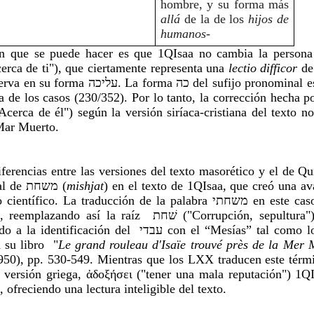
hombre, y su forma más 
allá 
de la de los 
hijos de 
humanos
-
n que se puede hacer es que 1QIsaa no cambia la persona d
nal de עליך ("Acerca de ti"), que ciertamente representa una 
lectio difficor 
de
 כה del sufijo pronominal es preferido 
 de los casos (230/352). Por lo tanto, la corrección hecha po
 Mar Muerto.
iferencias entre las versiones del texto masorético y el de Qu
al final de משחת (
mishjat
) en el texto de 1QIsaa, que creó una av
. La traducción de la palabra משחתי en este caso sería "he 
n del  עבדי con el “Mesías” tal como lo indico el 
su libro  "
Le grand rouleau d'Isaïe trouvé près de la Mer 
950), pp. 530-549. Mientras que los LXX traducen este térm
 versión griega, ἀδοξήσει ("tener una mala reputación") 1QI
, ofreciendo una lectura inteligible del texto.