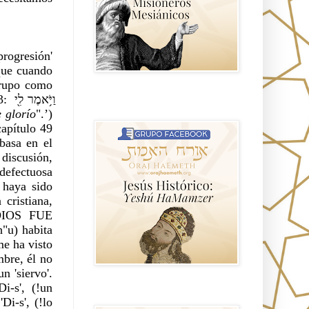
rogresión' 
que cuando 
rupo como 
 de hecho porque tenemos el singular en 42:1: הֵ֤ן עַבְדִּי֙ y 49:3: וַיֹּ֥אמֶר לִ֖י 
Hablemos de historia, Yeshua o Jesus
el mito mas grande.
 glorío
".’) 
apítulo 49 
asa en el 
discusión, 
efectuosa 
haya sido 
cristiana, 
DIOS FUE 
u) habita 
 ha visto 
re, él no 
 'siervo'. 
-s', (!un 
Anti misionerismo Mormón
i-s', (!lo 