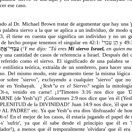
cer ese caso.
ado al Dr. Michael Brown tratar de argumentar que hay una 'p
a palabra siervo a la que se aplica a un individuo, de modo 
, él tiene en cuenta que significa un individuo y no un g
עַבְדִּי־אָ֑תָּ
 אֲשֶׁר־בְּךָ֖ אֶתְפָּאָֽר (‘
Y me dijo: "Tú eres 
Mi siervo Israel,
 en quien me
ay una cantidad de casos de referencia a Israel. Después del c
referido como el siervo. El significado de una palabra se b
 estilística teórica, extraída de un sombrero, para hacer una 
so. Del mismo modo, este argumento tiene la misma lógica d
or sobre "siervo", excluyendo a cualquier "siervo" que no 
te en Yeshayah. 
 ¿Yesh”u es el Siervo?
 según la mitología 
Di-s, venido en carne! ¡1ªTimoteo 3:16 nos dice que '
de Yesh"u)'! ¡Colosenses 2:9 nos dice que 'en él (Yesh"
PLENITUD de la DIVINIDAD!' Juan 14:9 nos dice, 'él que me
AL PADRE!' etc. Ya que Yesh"u era dios 'disfrazado' de homb
i-s! En el mejor de los casos, él estaría jugando el papel de un
' 'sufrir', ya que él sabe desde el principio que él es 'Di
or!), a menos que él temporalmente 'olvidara' que él era 'D