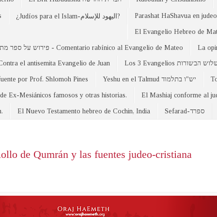
s
Parashat HaShavua en judeo-
¿Judíos para el Islam-اليهود للإسلام?
פירוש על ספר מתי - Comentario rabínico al Evangelio de Mateo
La opi
Contra el antisemita Evangelio de Juan
Los 3 Evangelios וש הבשורות
fuente por Prof. Shlomoh Pines
Yeshu en el Talmud יש"ו בתלמוד
 de Ex-Mesiánicos famosos y otras historias.
El Mashiaj conforme al j
n.
El Nuevo Testamento hebreo de Cochin, India
Sefarad-ספרד
ollo de Qumrán y las fuentes judeo-cristiana