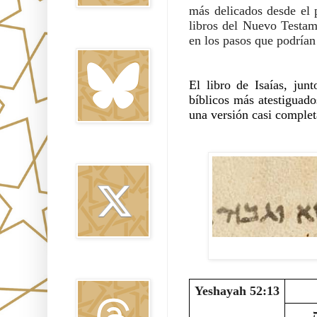
más delicados desde el p
libros del Nuevo Testame
Bluesky
en los pasos que podrían 
El libro de Isaías, jun
bíblicos más atestiguad
una versión casi comple
Twitter
Threads
Yeshayah 52:13
הנה ישכיל עבדי ירום ונשא וגבה 