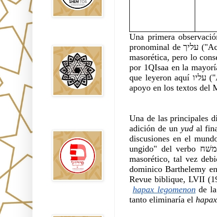
Una primera observació
Falsos Judíos
pronomi
masorética, pero lo conserva en su forma עליכה. La forma
por 1QIsaa en la mayoría
que leyeron aquí עליו ("Acerca de él") según la versión siríaca-cristiana del texto no encuentra 
apoyo en los textos del
פירוש רבנים
Una de las principales d
לבשורת מתי
adición de un 
yud 
discusiones en el mundo científico
ungido" del verbo משׁח, reemplazando así la raíz  שׁחת ("Corrupción, sepultura") del texto 
masorético, tal vez debido a la identificació
dominico Barthelemy en 
Revue biblique, LVII (1
hapax legomenon
de la
tanto eliminaría el 
hapax
Sitios
Recomendados