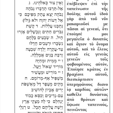
וְאֵין צוּר כֵּאלֹהֵינוּ.
ג
ἐπέβλεψεν ἐπὶ τὴν
אַל-תַּרְבּוּ תְדַבְּרוּ גְּבֹהָה
ταπείνωσιν τῆς
δούλης αὐτοῦ ἰδοὺ
גְבֹהָה יֵצֵא עָתָק מִפִּיכֶם
כִּי
γὰρ ἀπὸ τοῦ νῦν
אֵל דֵּעוֹת יְהוָה ולא (וְלוֹ)
μακαριοῦσί με
נִתְכְּנוּ עֲלִלוֹת.
ד קֶשֶׁת
πᾶσαι αἱ γενεαί, ὅτι
גִּבֹּרִים חַתִּים וְנִכְשָׁלִים אָזְרוּ
ἐποίησέ μοι
חָיִל.
ה שְׂבֵעִים בַּלֶּחֶם
μεγαλεῖα ὁ δυνατός
נִשְׂכָּרוּ וּרְעֵבִים חָדֵלּוּ
καὶ ἅγιον τὸ ὄνομα
αὐτοῦ, καὶ τὸ ἔλεος
עַד-עֲקָרָה יָלְדָה שִׁבְעָה
αὐτοῦ εἰς γενεὰς
וְרַבַּת בָּנִים אֻמְלָלָה.
γενεῶν τοῖς
ו
י
י
מֵמִית וּמְחַיֶּה
φοβουμένοις αὐτόν,
מוֹרִיד שְׁאוֹל וַיָּעַל.
Ἐποίησε κράτος ἐν
ז
י
י
מוֹרִישׁ וּמַעֲשִׁיר
βραχίονι αὐτοῦ,
מַשְׁפִּיל אַף-מְרוֹמֵם.
ח
διεσκόρπισεν
מֵקִים מֵעָפָר דָּל מֵאַשְׁפֹּת
ὑπερηφάνους διανο
ίᾳ καρδίας αὐτῶν•
יָרִים אֶבְיוֹן לְהוֹשִׁיב
καθεῖλε δυνάστας
עִם-נְדִיבִים וְכִסֵּא כָבוֹד
ἀπὸ θρόνων καὶ
יַנְחִלֵם
כִּי לַה מְצֻקֵי אֶרֶץ
ὕψωσε ταπεινούς,
וַיָּשֶׁת עֲלֵיהֶם תֵּבֵל.
ט רַגְלֵי
πεινῶντας
חֲסִידָו יִשְׁמֹר וּרְשָׁעִים