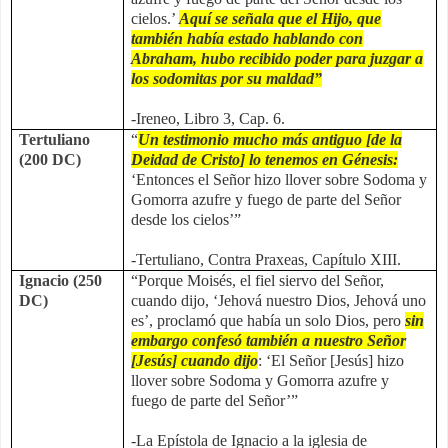
cielos.’
Aquí se señala que el Hijo, que
también había estado hablando con
Abraham, hubo recibido poder para juzgar a
los sodomitas por su maldad”
-Ireneo, Libro 3, Cap. 6.
Tertuliano
“
Un testimonio mucho más antiguo [de la
(200 DC)
Deidad de Cristo] lo tenemos en Génesis:
‘Entonces el Señor hizo llover sobre Sodoma y
Gomorra azufre y fuego de parte del Señor
desde los cielos’”
-Tertuliano, Contra Praxeas, Capítulo XIII.
Ignacio (250
“Porque Moisés, el fiel siervo del Señor,
DC)
cuando dijo, ‘Jehová nuestro Dios, Jehová uno
es’, proclamó que había un solo Dios, pero
sin
embargo confesó también a nuestro Señor
[Jesús] cuando dijo
: ‘El Señor [Jesús] hizo
llover sobre Sodoma y Gomorra azufre y
fuego de parte del Señor’”
-La Epístola de Ignacio a la iglesia de