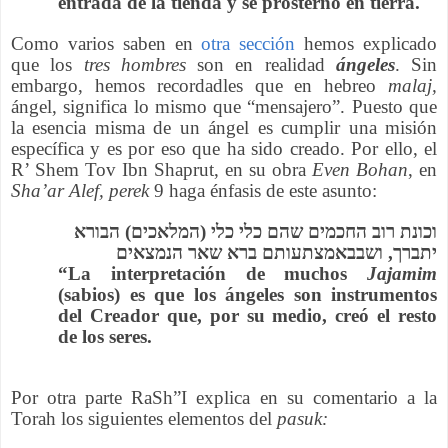
entrada de la tienda y se prosternó en tierra.
Como varios saben en
otra sección
hemos explicado
que los
tres hombres
son en realidad
ángeles
. Sin
embargo,
hemos
recordadles
que en hebreo
malaj,
ángel, significa lo mismo que “mensajero”. Puesto que
la esencia misma de un ángel es cumplir una misión
específica y es por eso que ha sido creado. Por ello, el
R’ Shem Tov Ibn Shaprut, en su obra
Even Bohan
, en
Sha’ar Alef, perek
9
haga
énfasis de este asunto
:
וכונת רוב החכמים שהם כלי כלי (המלאכים) הבורא
יתברך, ושבבאמצתעותם ברא שאר הנמצאים
“La interpretación de muchos
Jajamim
(sabios) es que los ángeles son instrumentos
del Creador que, por su medio, creó el resto
de los seres.
Por otra parte RaSh”I explica en su comentario a la
Torah los siguientes elementos del
pasuk: