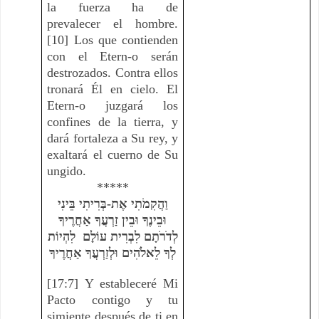
la fuerza ha de
prevalecer el hombre.
[10] Los que contienden
con el Etern-o serán
destrozados. Contra ellos
tronará Él en cielo. El
Etern-o juzgará los
confines de la tierra, y
dará fortaleza a Su rey, y
exaltará el cuerno de Su
ungido.
*****
בֵּינִי
בְּרִיתִי
-
אֶת
וַהֲקִמֹתִי
וּבֵינֶךָ
וּבֵין
זַרְעֲךָ
אַחֲרֶיךָ
לְדֹרֹתָם
לִבְרִית
עוֹלָם
לִהְיוֹת
לְךָ
לֵאלֹהִים
וּלְזַרְעֲךָ
אַחֲרֶיךָ
[17:7] Y estableceré Mi
Pacto contigo y tu
simiente después de ti en