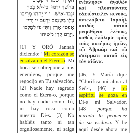
ἐνέπλησεν ἀγαθῶν
בַּחֹשֶׁךְ יִדָּמּוּ
כִּי-לֹא בְכֹחַ
καὶ πλουτοῦντας
יֵחַתּוּ מְרִיבָו
י
י
י
יִגְבַּר-אִישׁ.
ἐξαπέστειλεν κενούς,
ἀντελάβετο Ἰσραὴλ
עָלָו בַּשָּׁמַיִם יַרְעֵם
י
י
יָדִין
παιδὸς αὐτοῦ
אַפְסֵי-אָרֶץ וְיִתֶּן-עֹז לְמַלְכּוֹ
μνησθῆναι ἐλέους,
וְיָרֵם קֶרֶן מְשִׁיחוֹ.
καθὼς ἐλάλησε πρὸς
τοὺς πατέρας ἡμῶν,
[1] Y ORÓ Jannah
τῷ Ἀβραὰμ καὶ τῷ
diciendo: “
Mi corazón se
σπέρματι αὐτοῦ εἰς
ensalza en el Etern-o
. Mi
τὸν αἰῶνα.
boca se sobrepone a mis
enemigos, porque me
[46] Y María dijo:
regocijo en Tu salvación.
“Glorifica mi alma al
[2] Nadie hay sagrado
Señ-r, [46] y
mi
como el Etern-o, porque
espíritu
se goza en
no hay nadie como Tú,
Di-s mi Salvador,
ni hay roca como
[48]
porque ha
nuestro Di-s. [3] No
mirado la pequeñez
habléis tanto ni tan
de su esclava
. Y he
orgullosamente, ni salga
aquí desde ahora me