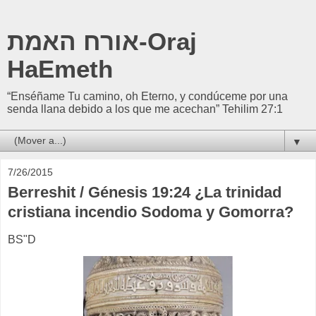
אורח האמת-Oraj
HaEmeth
“Enséñame Tu camino, oh Eterno, y condúceme por una
senda llana debido a los que me acechan” Tehilim 27:1
▼
7/26/2015
Berreshit / Génesis 19:24 ¿La trinidad
cristiana incendio Sodoma y Gomorra?
BS"D