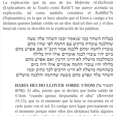
La explicación que da uno de los
Mefarshe Al-HaTorah
(Explicadores de la Torah) como RaSh”I me parece acertada su
explicación, tal como también considera el RaMBa”N
(Najmanides), en la que se hace alusión que el Etern-o castigo a los
idolatras quienes habían creído en un dios dual (el dios sol y el dios
luna) tal como se describe en la explicación de las palabras:
בעלות השחר כמו שנאמר וכמו השחר עלה שעה
שהלבנה עומדת ברקיע עם החמה לפי שהיו מהם
עובדין לחמה ומהם ללבנה אמר הקב"ה אם אפרע מהם
ביום יהיו עובדי לבנה אומרים אילו היה בלילה
כשהלבנה מושלת לא היינו חרבין ואם אפרע מהם
בלילה יהיו עובדי החמה אומרים אילו היה ביום
כשהחמה מושלת לא היינו חרבים לכך כתיב וכמו
השחר עלה ונפרע מהם בשעה שהחמה והלבנה מושלים
HABÍA HECHO LLOVER SOBRE S’DOM
(
המטיר על
סדום
): Al alba, puesto que se declara que había salido de
S’dom “cuando apenas despuntaba el alba” (
Berreshit
19:15
), que es el momento que la luna se encuentra en el
cielo junto con el sol. Es castigo tuvo lugar precisamente en
el momento porque entre ellos (los idolatras) había algunos