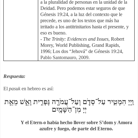
a la pluralidad de personas en la unidad de la
Deidad. Pero podemos estar seguros de que
Génesis 19:24, a la luz del contexto que le
precede, es uno de los textos que más ha
irritado a los antitrinitarios hasta el presente, y
eso es bueno.
-
The Trinity: Evidences and Issues
, Robert
Morey, World Publishing, Grand Rapids,
1996; Los dos “Jehová” de Génesis 19:24,
Pablo Santomauro, 2009.
Respuesta:
El
pasuk
en hebreo es así:
וַֽיְיָ הִמְטִ֧יר עַל־סְדֹ֛ם וְעַל־עֲמֹרָ֖ה גָּפְרִ֣ית וָאֵ֑שׁ מֵאֵ֥ת
יְיָ מִן־הַשָּׁמָֽיִם
Y el Etern-o había hecho llover sobre S’dom y Amora
azufre y fuego, de parte del Eterno.