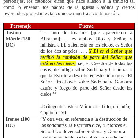
personajes, los católicos dicen que hace alusión a la trinidad tal
como lo enseñan los padres de la Iglesia Católica y ciertos
reverendos protestantes tal como se muestra a continuación:
Personaje
Fuente
Justino
“… uno de los tres [que aparecieron a
Mártir (150
Abraham] … es ambos Dios y Señor, y
DC)
ministra a El, quien está en los cielos, es Señor
de los dos ángeles … .
Y El es el Señor que
recibió la comisión de parte del Señor que
está en los cielos,
i.e., el Creador de todas las
cosas, de infligir sobre Sodoma y Gomorra lo
que la Escritura describe en estos términos: ‘El
Señor hizo llover sobre Sodoma y Gomorra
azufre y fuego de parte del Señor desde los
cielos.’”
-Diálogo de Justino Mártir con Trifo, un judío,
Capítulo LVI.
Ireneo (180
“Y otra vez, en referencia a la destrucción de
DC)
los sodomitas, la Escritura dice, ‘Entonces el
Señor hizo llover sobre Sodoma y Gomorra
azufre y fuego de parte del Señor desde los