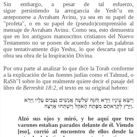
Sin embargo, a pesar de tal esfuerzo,
sigue persistiendo la arrogancia de Yesh"u en
anteponerse a Avraham Avinu, ya sea en su papel de
"profeta", o en su papel de (pseudo)comprensión al
mensaje de Avraham Avinu. Como sea, esto demuestra
que en los antiguos manuscritos cristianos del Nuevo
Testamento no se ponen de acuerdo sobre las palabras
que tentativamente dijo Yeshu, lo que descarta que tal
obra sea obra de la Inspiración Divina.
Por otra parte
al analizar lo que dice la Torah conforme
a la explicación de las fuentes judías como el Talmud, o
RaSh"I sobre lo que realmente quiere decir el pasaje del
libro de
Berreshit 18:2,
el texto en su original hebreo:
וַיִּשָּׂא עֵינָיו וַיַּרְא וְהִנֵּה שְׁלֹשָׁה אֲנָשִׁים נִצָּבִים עָלָיו וַיַּרְא
וַיָּרָץ לִקְרָאתָם מִפֶּתַח הָאֹהֶל וַיִּשְׁתַּחוּ אָרְצָה.
Alzó sus ojos y miró, y he aquí que tres
varones estaban parados delante de él. Viendo
[eso], corrió al encuentro de ellos desde la