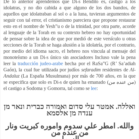
De lo anterior aprendemos que Di-s Bendito es, castigo a los
idolatras, y no dio cabida a que alguno de los dos bandos, de
aquellos que idolatraban al sol o a la luna, tuvieran argumentos de
seguir con tal error, el cristianismo pareciera que propone restaurar
esto en el nombre de Yesh”u o de la trinidad, por otra parte, acorde
al lenguaje de la Torah en su contexto hebreo no hay oportunidad
de pensar sobre la idea de que por medió de este versículo u otras
secciones de la Torah se haga alusión a la idolatría, por el contrario,
por medio del idioma sacro, el hebreo nos vincula al mensaje del
monoteísmo a un Di-s único sin asociadores Incluso vale la pena
leer la
traducción judeo-arabe
hecha por el RaSa”G (R’ Sa’adiah
Gaón), la cual fue utilizada por judíos
sefaradim
residentes de
Al-
Andaluz
(La España Musulmana) por más de 700 años, en la que
se especifica que solo es Di-s de quien ha emanado (
من عنده من
)
el castigo a Sodoma y Gomorra, tal como se
lee
:
ואללה. אמטר עלי סדום ואמורה כברית ונאר מן
ענדה מן אלסמא
والله. امطر علي سدوم واموره كبريت ونار
من عنده من
السما