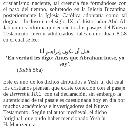
cristianismo naciente, tal creencia fue formándose con
el paso del tiempo, sobretodo en la Iglesia Bizantina,
posteriormente la Iglesia Católica adoptaría como tal
dogma. Incluso en el siglo IX, el historiador Abd Al-
Jabbar nos informa que en ciertos los pasajes del Nuevo
Testamento fueron adulterados, tales como Juan 8:58
en el cual se lee:
قبل أن يكون إبراهيم أنا.
‘En verdad les digo: Antes que Abraham fuese, yo
soy’.
(
Tatbit
56a)
Este es uno de los dichos atribuidos a Yesh”u, del cual
los cristianos piensan que existe conexión con el pasaje
de
Berreshit 18:2
con tal declaración, sin embargo la
autenticidad de tal pasaje es cuestionada hoy en día por
muchos
académicos e investigadores del Nuevo
Testamento
. Según tal autor medieval, el dicho
‘original’ que pudo haber mencionado Yesh”u
HaMamzer era: