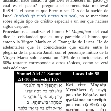
discusión
hace alusión a que Di-s establecerá un pacto ¿y 
cuál es el pacto? –pregunta el comentarista medieval 
RaSH”I- el pacto es que Etern-o sea Di-s de la nación de 
Israel (
ומה היא הברית להיות לך לאלהים
), no se menciona 
sobre algún tipo de crédito especial a un ser que naciera 
siglos después.
Procedamos a analizar el himno 
El Magnificat 
del cual 
dice la cristiandad que es muy parecido al himno que 
entono la Virgen María en el Evangelio de Lucas. He de 
adelantarles que la coincidencia que existe entre la 
plegaría de la profeta Janah con el personaje mítico de la 
Virgen María solo cuenta un 40% de coincidencias, el 
60% restante corresponde a otros tópicos, como se verá 
más adelante:
Shmuel Alef / 1 Samuel
Lucas 1:46-55
2:1-10; Berreshit 17:7.
Kαὶ εἶπε Μαριάμ
א וַתִּתְפַּלֵּל חַנָּה וַתֹּאמַר
Μεγαλύνει ἡ ψυχή
עָלַץ לִבִּי בַּ
י
י
רָמָה קַרְנִי
μου τόν Κύριόν. καὶ
בַּ
י
י
רָחַב פִּי עַל-אוֹיְבַי כִּי
ἠγαλλίασε τὸ πνεῦμά
שָׂמַחְתִּי בִּישׁוּעָתֶךָ.
ב
μου ἐπὶ τῷ Θεῷ τῷ
אֵין-קָדוֹשׁ כַּ
י
י
כִּי אֵין בִּלְתֶּךָ
σωτῆρί μου, ὅτι