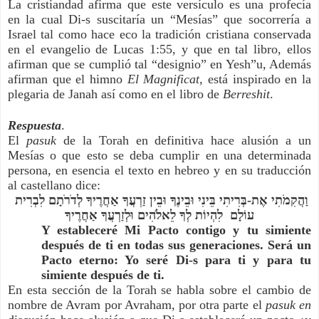
La cristiandad afirma que este versículo es una profecía 
en la cual Di-s suscitaría un “Mesías” que socorrería a 
Israel tal como hace eco la tradición cristiana conservada 
en el evangelio de Lucas 1:55, y que en tal libro, ellos 
afirman que se cumplió tal “designio” en Yesh”u, Además 
afirman que el himno 
El Magnificat, 
está inspirado en la 
plegaria de Janah así como en el libro de 
Berreshit
.
Respuesta
.
El 
pasuk 
de la Torah en definitiva hace alusión a un 
Mesías o que esto se deba cumplir en una determinada 
persona, en esencia el texto en hebreo y en su traducción 
al castellano dice:
וַהֲקִמֹתִי אֶת-בְּרִיתִי בֵּינִי וּבֵינֶךָ וּבֵין זַרְעֲךָ אַחֲרֶיךָ לְדֹרֹתָם לִבְרִית 
עוֹלָם  לִהְיוֹת לְךָ לֵאלֹהִים וּלְזַרְעֲךָ אַחֲרֶיךָ
Y estableceré Mi Pacto contigo y tu simiente 
después de ti en todas sus generaciones. Será un 
Pacto eterno: Yo seré Di-s para ti y para tu 
simiente después de ti.
En esta sección de la Torah se habla sobre el cambio de 
nombre de Avram por Avraham, por otra parte el 
pasuk en 