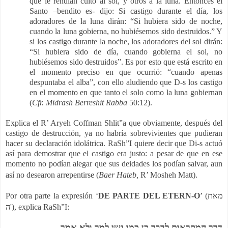
que le rendían culto al sol, y otros a la luna. Entonces el
Santo –bendito es- dijo: Si castigo durante el día, los
adoradores de la luna dirán: “Si hubiera sido de noche,
cuando la luna gobierna, no hubiésemos sido destruidos.” Y
si los castigo durante la noche, los adoradores del sol dirán:
“Si hubiera sido de día, cuando gobierna el sol, no
hubiésemos sido destruidos”. Es por esto que está escrito en
el momento preciso en que ocurrió: “cuando apenas
despuntaba el alba”, con ello aludiendo que D-s los castigo
en el momento en que tanto el solo como la luna gobiernan
(
Cfr. Midrash Berreshit Rabba
50:12).
Explica el R’ Aryeh Coffman Shlit”a que obviamente, después del
castigo de destrucción, ya no habría sobrevivientes que pudieran
hacer su declaración idolátrica. RaSh”I quiere decir que Di-s actuó
así para demostrar que el castigo era justo: a pesar de que en ese
momento no podían alegar que sus deidades los podían salvar, aun
así no desearon arrepentirse (
Baer Hateb,
R’ Mosheh Matt).
Por otra parte la expresión ‘
DE PARTE DEL ETERN-O
’ (מאת
ה'), explica RaSh”I:
דרך המקראות לדבר כן כמו נשי למך ולא אמר