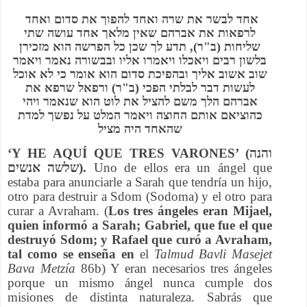
אחד לבשר את שרה ואחד להפוך את סדום ואחד
לרפאות את אברהם שאין מלאך אחד עושה שתי
שליחות (ב"ר), תדע לך שכן כל הפרשה הוא מזכירן
בלשון רבים ויאכלו ויאמרו אליו ובבשורה נאמר ויאמר
שוב אשוב אליך ובהפיכת סדום הוא אומר כי לא אוכל
לעשות דבר לבלתי הפכי (ב"ר) ורפאל שרפא את
אברהם הלך משם להציל את לוט הוא שנאמר ויהי
כהוציאם אותם החוצה ויאמר המלט על נפשך למדת
שהאחד היה מציל
‘Y HE AQUÍ QUE TRES VARONES’ (והנה
שלשה אנשים).
Uno de ellos era un ángel que
estaba para anunciarle a Sarah que tendría un hijo,
otro para destruir a Sdom (Sodoma) y el otro para
curar a Avraham. (
Los tres ángeles eran Mijael,
quien informó a Sarah; Gabriel, que fue el que
destruyó Sdom; y Rafael que curó a Avraham,
tal como se enseña en
el
Talmud Bavli Masejet
Bava Metzía
86b) Y eran necesarios tres ángeles
porque un mismo ángel nunca cumple dos
misiones de distinta naturaleza. Sabrás que