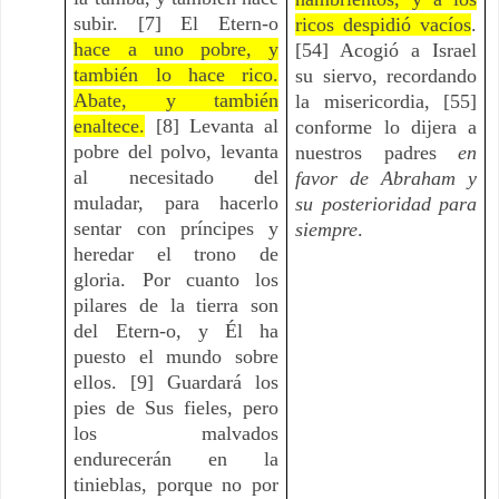
subir. [7] El Etern-o
ricos despidió vacíos
.
hace a uno pobre, y
[54] Acogió a Israel
también lo hace rico.
su siervo, recordando
Abate, y también
la misericordia, [55]
enaltece.
[8] Levanta al
conforme lo dijera a
pobre del polvo, levanta
nuestros padres
en
al necesitado del
favor de Abraham y
muladar, para hacerlo
su posterioridad para
sentar con príncipes y
siempre
.
heredar el trono de
gloria. Por cuanto los
pilares de la tierra son
del Etern-o, y Él ha
puesto el mundo sobre
ellos. [9] Guardará los
pies de Sus fieles, pero
los malvados
endurecerán en la
tinieblas, porque no por