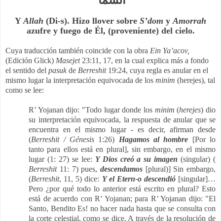
Y
Allah
(Di-s). Hizo llover sobre
S’dom
y
Amorrah
azufre y fuego de Él, (proveniente) del cielo.
Cuya traducción también coincide con la obra
Ein Ya’acov,
(Edición Glick)
Masejet
23:11, 17, en la cual explica más a fondo
el sentido del
pasuk
de
Berreshit
19:24, cuya regla es anular en el
mismo lugar la interpretación equivocada de los
minim
(herejes), tal
como se lee:
R’ Yojanan dijo: "Todo lugar donde los
minim
(
herejes
) dio
su interpretación equivocada, la respuesta de anular que se
encuentra en el mismo lugar - es decir, afirman desde
(
Berreshit / Génesis
1:26)
Hagamos al hombre
[Por lo
tanto para ellos está en plural], sin embargo, en el mismo
lugar (1: 27) se lee:
Y Dios creó a su imagen
(singular) (
Berreshit
11: 7) pues,
descendamos
[plural)] Sin embargo,
(
Berreshit
, 11, 5) dice:
Y el Etern-o descendió
[singular]…
Pero ¿por qué todo lo anterior está escrito en plural? Esto
está de acuerdo con R’ Yojanan; para R’ Yojanan dijo: "El
Santo, Bendito Es! no hacer nada hasta que se consulta con
la corte celestial, como se dice. A través de la resolución de