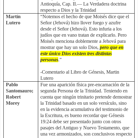
Antioquía, Cap. II.— La Verdadera doctrina
respecto a Dios y la Trinidad
Martín
“Notemos el hecho de que Moisés dice que el
Lutero
Señor (Jehová) hizo llover fuego y azufre
desde el Señor (Jehová). Esto infuria a los
judíos que en vano tratan de explicarlo. Pero
Moisés menciona doblemente a Jehová para
mostrar que hay un solo Dios,
pero que en
este único Dios existen tres distintas
personas
.”
-Comentario al Libro de Génesis, Martin
Lutero
Pablo
Fue una aparición física pre-encarnación de la
Santomauro;
segunda Persona de la Trinidad. Teniendo en
Robert
cuenta que ningún trinitario pretende demostrar
Morey
la Trinidad basado en un solo versículo, sino
en la evidencia acumulativa del testimonio de
la Escritura, es bueno recordar que Génesis
19:24 debe ser presentado junto con otros
pasajes del Antiguo y Nuevo Testamento, que
una vez armonizados, son conclusivos respecto