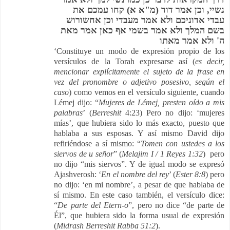
נשיי, וכן אמר דוד (מ"א א) קחו עמכם את
עבדי אדוניכם ולא אמר מעבדי וכן אחשורוש
בשם המלך ולא אמר בשמי אף כאן אמר מאת
ה' ולא אמר מאתו
‘Constituye un modo de expresión propio de los
versículos de la Torah expresarse así (
es decir,
mencionar explícitamente el sujeto de la frase en
vez del pronombre o adjetivo posesivo, según el
caso
) como vemos en el versículo siguiente, cuando
Lémej dijo: “
Mujeres de Lémej, presten oído a mis
palabras
’ (
Berreshit
4:23) Pero no dijo: ‘mujeres
mías’, que hubiera sido lo más exacto, puesto que
hablaba a sus esposas. Y así mismo David dijo
refiriéndose a sí mismo: “
Tomen con ustedes a los
siervos de u señor
” (
Melajim I / 1 Reyes 1:32
) pero
no dijo “mis siervos”. Y de igual modo se expresó
Ajashverosh: ‘
En el nombre del rey
’ (
Ester 8:8
) pero
no dijo: ‘en mi nombre’, a pesar de que hablaba de
sí mismo. En este caso también, el versículo dice:
“
De parte del Etern-o
”, pero no dice “de parte de
Él”, que hubiera sido la forma usual de expresión
(
Midrash Berreshit Rabba 51:2
).