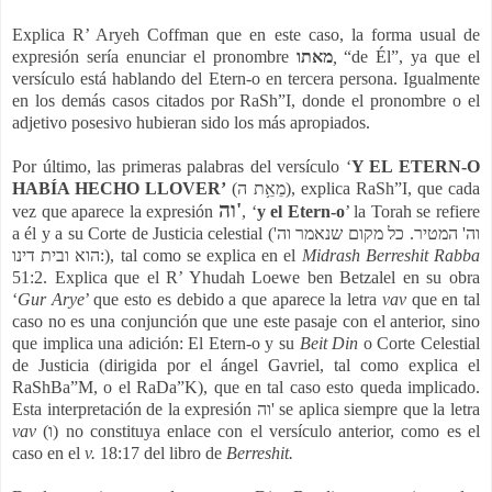
Explica R’ Aryeh Coffman que en este caso, la forma usual de
expresión sería enunciar el pronombre
מאתו
,
“de Él”, ya que el
versículo está hablando del Etern-o en tercera persona. Igualmente
en los demás casos citados por RaSh”I, donde el pronombre o el
adjetivo posesivo hubieran sido los más apropiados.
Por último, las primeras palabras del versículo ‘
Y EL ETERN-O
HABÍA HECHO LLOVER’
(מֵאֵ֥ת ה), explica RaSh”I, que cada
וה'
vez que aparece la expresión
, ‘
y el Etern-o
’ la Torah se refiere
a él y a su Corte de Justicia celestial (וה' המטיר. כל מקום שנאמר וה'
הוא ובית דינו:), tal como se explica en el
Midrash Berreshit Rabba
51:2. Explica que el R’ Yhudah Loewe ben Betzalel en su obra
‘
Gur Arye
’ que esto es debido a que aparece la letra
vav
que en tal
caso no es una conjunción que une este pasaje con el anterior, sino
que implica una adición: El Etern-o y su
Beit Din
o Corte Celestial
de Justicia (dirigida por el ángel Gavriel, tal como explica el
RaShBa”M, o el RaDa”K), que en tal caso esto queda implicado.
Esta interpretación de la expresión וה' se aplica siempre que la letra
vav
(ו)
no constituya enlace con el versículo anterior, como es el
caso en el
v.
18:17 del libro de
Berreshit.