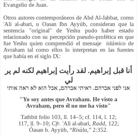
Evangelio de Juan.
Otros autores
contemporáneos
de Abd Al-Jabbar, como
'Ali al-abari, u Oasan Ibn Ayyúb,
consideran
que la
sentencia "original" de Yeshu pudo haber estado
relacionado con su percepción pseudo-
profética en que
fue Yeshu quien comprendió el mensaje
islámico
de
Avraham tal como ellos lo interpretan en las fuentes
que había en el siglo IX:
أنا قبل إبراهيم. لقد رأيت إبراهيم لكنه لم ير
لي
אני לפני אברהם. ראיתי אברהם, אבל הוא לא ראה אותי
"Yo soy antes que Avraham. He visto a
Avraham, pero él no me ha visto"
Tathbit folio 103, ll. 14–5; cf. 114,
l. 12;
117, ll. 9–10;
Cfr
.
'Alì al-abarì,
Radd
, 122;
Óasan b. Ayyùb, “
Risàla
,” 2:352.