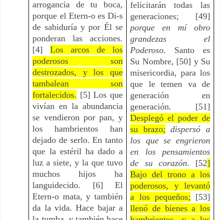
arrogancia de tu boca,
felicitarán todas las
porque el Etern-o es Di-s
generaciones; [49]
de sabiduría y por Él se
porque en mí obro
ponderan las acciones.
grandezas el
[4]
Los arcos de los
Poderoso
. Santo es
poderosos son
Su Nombre, [50] y Su
destrozados, y los que
misericordia, para los
tambalean son
que le temen va de
fortalecidos.
[5] Los que
generación en
vivían en la abundancia
generación. [51]
se vendieron por pan, y
Desplegó el poder de
los hambrientos han
su brazo;
dispersó a
dejado de serlo. En tanto
los que se engrieron
que la estéril ha dado a
en los pensamientos
luz a siete, y la que tuvo
de su corazón
. [52
]
muchos hijos ha
Bajo del trono a los
languidecido. [6] El
poderosos, y levantó
Etern-o mata, y también
a los pequeños;
[53]
da la vida. Hace bajar a
llenó de bienes a los
la tumba, y también hace
hambrientos, y a los