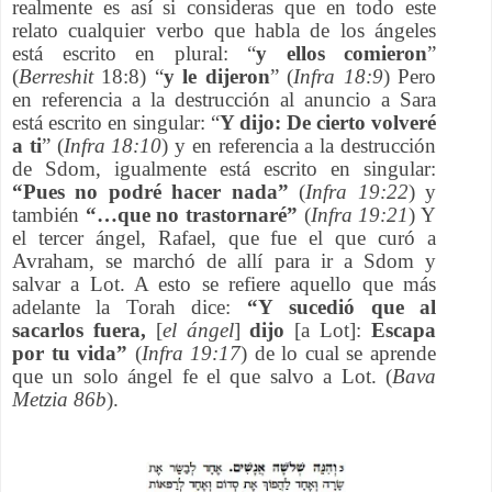
realmente es así si consideras que en todo este
relato cualquier verbo que habla de los ángeles
está escrito en plural: “
y ellos comieron
”
(
Berreshit
18:8) “
y le dijeron
” (
Infra 18:9
) Pero
en referencia a la destrucción al anuncio a Sara
está escrito en singular: “
Y dijo: De cierto volveré
a ti
” (
Infra 18:10
) y en referencia a la destrucción
de Sdom, igualmente está escrito en singular:
“Pues no podré hacer nada”
(
Infra 19:22
) y
también
“…que no trastornaré”
(
Infra 19:21
) Y
el tercer ángel, Rafael, que fue el que curó a
Avraham, se marchó de allí para ir a Sdom y
salvar a Lot. A esto se refiere aquello que más
adelante la Torah dice:
“Y
sucedió
que al
sacarlos fuera,
[
el ángel
]
dijo
[a Lot]:
Escapa
por tu vida”
(
Infra 19:17
) de lo cual se aprende
que un solo ángel fe el que salvo a Lot. (
Bava
Metzia 86b
).