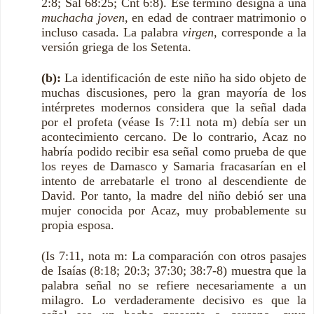
2:8; Sal 68:25; Cnt 6:8). Ese término designa a una
muchacha joven
, en edad de contraer matrimonio o
incluso casada. La palabra
virgen
, corresponde a la
versión griega de los Setenta.
(b):
La identificación de este niño ha sido objeto de
muchas discusiones, pero la gran mayoría de los
intérpretes modernos considera que la señal dada
por el profeta (véase Is 7:11 nota m) debía ser un
acontecimiento cercano. De lo contrario, Acaz no
habría podido recibir esa señal como prueba de que
los reyes de Damasco y Samaria fracasarían en el
intento de arrebatarle el trono al descendiente de
David. Por tanto, la madre del niño debió ser una
mujer conocida por Acaz, muy probablemente su
propia esposa.
(Is 7:11, nota m: La comparación con otros pasajes
de Isaías (8:18; 20:3; 37:30; 38:7-8) muestra que la
palabra señal no se refiere necesariamente a un
milagro. Lo verdaderamente decisivo es que la