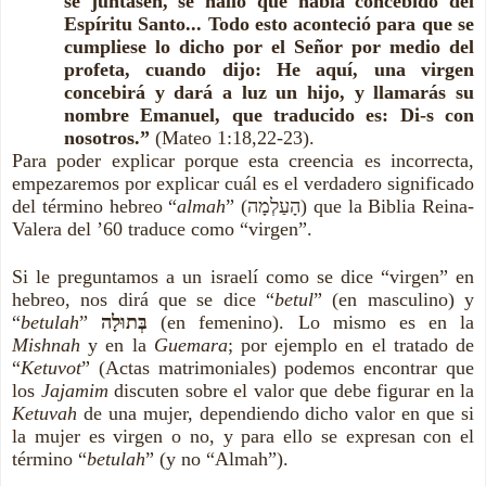
se juntasen, se halló que había concebido del
Espíritu Santo... Todo esto aconteció para que se
cumpliese lo dicho por el Señor por medio del
profeta, cuando dijo: He aquí, una virgen
concebirá y dará a luz un hijo, y llamarás su
nombre Emanuel, que traducido es: Di-s con
nosotros.”
(Mateo 1:18,22-23).
Para poder explicar porque esta creencia es incorrecta,
empezaremos por explicar cuál es el verdadero significado
del término hebreo “
almah
” (הָעַלְמָה) que la Biblia Reina-
Valera del ’60 traduce como “virgen”.
Si le preguntamos a un israelí como se dice “virgen” en
hebreo, nos dirá que se dice “
betul
” (en masculino) y
“
betulah
”
בְּתוּלָה
(en femenino). Lo mismo es en la
Mishnah
y en la
Guemara
; por ejemplo en el tratado de
“
Ketuvot
” (Actas matrimoniales) podemos encontrar que
los
Jajamim
discuten sobre el valor que debe figurar en la
Ketuvah
de una mujer, dependiendo dicho valor en que si
la mujer es virgen o no, y para ello se expresan con el
término “
betulah
” (y no “Almah”).