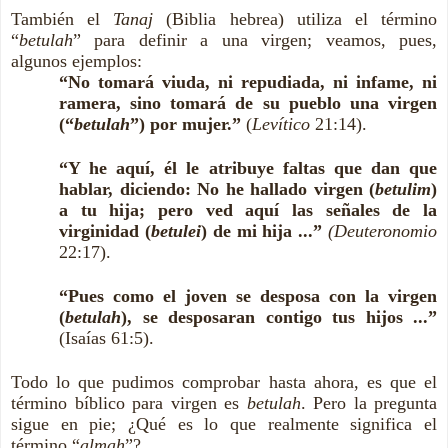
También el
Tanaj
(Biblia hebrea) utiliza el término
“
betulah
” para definir a una virgen; veamos, pues,
algunos ejemplos:
“No tomará viuda, ni repudiada, ni infame, ni
ramera, sino tomará de su pueblo una virgen
(“
betulah
”) por mujer.”
(
Levítico
21:14).
“Y he aquí, él le atribuye faltas que dan que
hablar, diciendo: No he hallado virgen (
betulim
)
a tu hija; pero ved aquí las señales de la
virginidad (
betulei
) de mi hija ...”
(Deuteronomio
22:17).
“Pues como el joven se desposa con la virgen
(
betulah
), se desposaran contigo tus hijos ...”
(Isaías 61:5).
Todo lo que pudimos comprobar hasta ahora, es que el
término bíblico para virgen es
betulah
. Pero la pregunta
sigue en pie; ¿Qué es lo que realmente significa el
término “
almah
”?