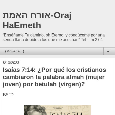
אורח האמת-Oraj
HaEmeth
“Enséñame Tu camino, oh Eterno, y condúceme por una
senda llana debido a los que me acechan” Tehilim 27:1
▼
8/13/2023
Isaías 7:14: ¿Por qué los cristianos
cambiaron la palabra almah (mujer
joven) por betulah (virgen)?
BS"D