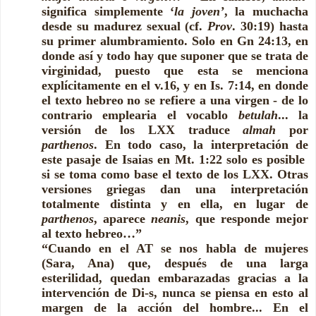
significa simplemente ‘
la joven’
, la muchacha
desde su madurez sexual (cf.
Prov
. 30:19) hasta
su primer alumbramiento. Solo en Gn 24:13, en
donde así y todo hay que suponer que se trata de
virginidad, puesto que esta se menciona
explícitamente en el v.16, y en Is. 7:14, en donde
el texto hebreo no se refiere a una virgen - de lo
contrario emplearia el vocablo
betulah
... la
versión de los LXX traduce
almah
por
parthenos
. En todo caso, la interpretación de
este pasaje de Isaias en Mt. 1:22 solo es posible
si se toma como base el texto de los LXX. Otras
versiones griegas dan una interpretación
totalmente distinta y en ella, en lugar de
parthenos
, aparece
neanis
, que responde mejor
al texto hebreo…”
“Cuando en el AT se nos habla de mujeres
(Sara, Ana) que, después de una larga
esterilidad, quedan embarazadas gracias a la
intervención de Di-s, nunca se piensa en esto al
margen de la acción del hombre... En el