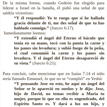
De la misma forma, cuando Gedeón fue elegido para
liderar a Israel en la batalla, él pidió una señal de que
saldría victorioso:
“Y él respondió: Yo te ruego que si he hallado
gracia delante de ti, me des señal de que tu has
hablado conmigo.”
(Jueces 6:17).
Inmediatamente leemos:
“Y extendió el ángel del Eterno el báculo que
tenía en su mano, tocó con la punta la carne y
los panes sin levadura; y subió fuego de la peña,
el cual consumió la carne y los panes sin
levadura. Y el ángel del Eterno desapareció de
su vista.”
(Jueces 6:21).
Para concluir, cabe mencionar que en Isaías 7:14 el niño
sería llamado Emanuel, lo que no se “cumplió” en Yeshú:
“Y pensando Jose en esto, he aquí un ángel del
Señor se le apareció en sueños y le dijo: Jose,
hijo de David, no temas recibir a Maria tu
mujer, porque lo que en ella es engendrado, del
Espíritu Santo es. Y dará a luz un hijo, y