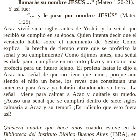
llamarás su nombre JESÚS ...”
(Mateo 1:20-21).
Y así fue:
“... y le puso por nombre JESÚS”
(Mateo
1:25).
Acaz vivió siete siglos antes de Yeshú, y la señal que
recibió se cumplió en su época. Quien intenta decir que el
versículo habla sobre el nacimiento de Yeshú: Como
explica la brecha de tiempo entre que se profetizo la
señal y su cumplimiento? Como dijimos antes, una señal
es dada para cumplirse en un corto plazo y no como una
profecía para un futuro lejano. El profeta Isaías le dijo a
Acaz una señal de que no tiene que temer, porque aun
siendo el niño un bebe, los reyes que constituían una
amenaza para Acaz ya habrán abandonado su tierra. La
señal viene para calmar a Acaz y quitarle su miedo.
¿Acaso una señal que se cumplirá dentro de siete siglos
calmaría a Acaz y su temor? ¡Es ridículo que esto fuera
así!
Quisiera añadir que hace años
cuando estuve en la
Biblioteca del Instituto Bíblico Buenos Aires
(IBBA), en