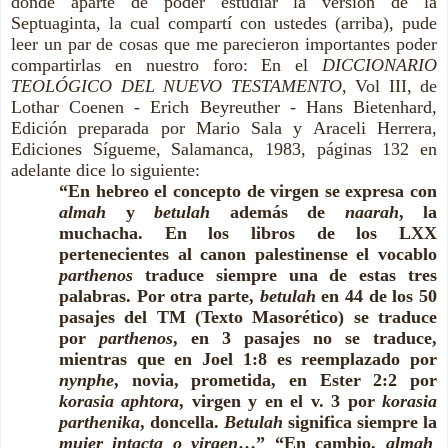
donde aparte de poder estudiar la versión de la
Septuaginta, la cual compartí con ustedes (arriba), pude
leer un par de cosas que me parecieron importantes poder
compartirlas en nuestro foro: En el
DICCIONARIO
TEOLÓGICO DEL NUEVO TESTAMENTO
, Vol III, de
Lothar Coenen - Erich Beyreuther - Hans Bietenhard,
Edición preparada por Mario Sala y Araceli Herrera,
Ediciones Sígueme, Salamanca, 1983, páginas 132 en
adelante dice lo siguiente:
“En hebreo el concepto de virgen se expresa con
almah
y
betulah
además de
naarah
, la
muchacha. En los libros de los LXX
pertenecientes al canon palestinense el vocablo
parthenos
traduce siempre una de estas tres
palabras. Por otra parte,
betulah
en 44 de los 50
pasajes del TM (Texto Masorético) se traduce
por
parthenos
, en 3 pasajes no se traduce,
mientras que en Joel 1:8 es reemplazado por
nynphe
, novia, prometida, en Ester 2:2 por
korasia aphtora
, virgen y en el v. 3 por
korasia
parthenika
, doncella.
Betulah
significa siempre la
mujer intacta o virgen
…” “En cambio,
almah