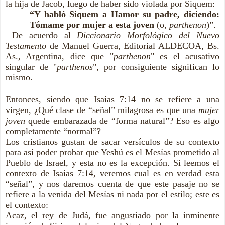
la hija de Jacob, luego de haber sido violada por Siquem:
“Y habló Siquem a Hamor su padre, diciendo:
Tómame por mujer a esta joven
(o,
parthenon
)”.
De acuerdo al
Diccionario Morfológico del Nuevo
Testamento
de Manuel Guerra, Editorial ALDECOA, Bs.
As., Argentina, dice que "
parthenon
" es el acusativo
singular de "
parthenos
", por consiguiente significan lo
mismo.
Entonces, siendo que Isaías 7:14 no se refiere a una
virgen, ¿Qué clase de “señal” milagrosa es que una
mujer
joven
quede embarazada de “forma natural”? Eso es algo
completamente “normal”?
Los cristianos gustan de sacar versículos de su contexto
para así poder probar que Yeshú es el Mesías prometido al
Pueblo de Israel, y esta no es la excepción. Si leemos el
contexto de Isaías 7:14, veremos cual es en verdad esta
“señal”, y nos daremos cuenta de que este pasaje no se
refiere a la venida del Mesías ni nada por el estilo; este es
el contexto:
Acaz, el rey de Judá, fue angustiado por la inminente