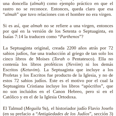
una doncella (
almah
) como ejemplo práctico en que el
rastro no se reconoce. Entonces, queda claro que esa
“
almah
” que tuvo relaciones con el hombre no era virgen.
Si es así, que
almah
no se refiere a una virgen, entonces
por qué en la versión de los Setenta o Septuaginta, en
Isaías 7:14 la traducen como “
Parthenos
”?
La Septuaginta original, creada 2200 años atrás por 72
sabios judíos, fue una traducción al griego de tan solo los
cinco libros de Moises (
Torah
o Pentateuco). Ella no
contenía los libros proféticos (
Neviim
) ni los demás
Escritos (
Ketuvim
). La Septuaginta que incluye a los
Profetas y los Escritos fue producto de la Iglesia, y no de
estos 72 sabios judíos. Este es el motivo por el cual la
Septuaginta Cristiana incluye los libros “apócrifos”, que
no son incluidos en el Canon Hebreo, pero si en el
Católico y en el de la Iglesia Ortodoxa.
El Talmud (
Meguila
9a), el historiador judío Flavio Josefo
(en su prefacio a “
Antigüedades de los Judíos
”, sección 3)