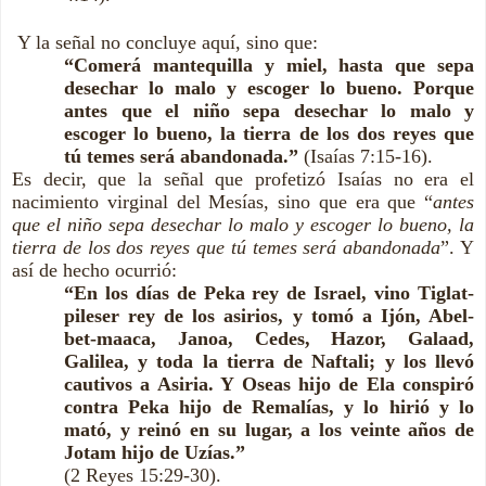
Y la señal no concluye aquí, sino que:
“Comerá mantequilla y miel, hasta que sepa
desechar lo malo y escoger lo bueno. Porque
antes que el niño sepa desechar lo malo y
escoger lo bueno, la tierra de los dos reyes que
tú temes será abandonada.”
(Isaías 7:15-16).
Es decir, que la señal que profetizó Isaías no era el
nacimiento virginal del Mesías, sino que era que “
antes
que el niño sepa desechar lo malo y escoger lo bueno, la
tierra de los dos reyes que tú temes será abandonada
”. Y
así de hecho ocurrió:
“En los días de Peka rey de Israel, vino Tiglat-
pileser rey de los asirios, y tomó a Ijón, Abel-
bet-maaca, Janoa, Cedes, Hazor, Galaad,
Galilea, y toda la tierra de Naftali; y los llevó
cautivos a Asiria. Y Oseas hijo de Ela conspiró
contra Peka hijo de Remalías, y lo hirió y lo
mató, y reinó en su lugar, a los veinte años de
Jotam hijo de Uzías.”
(2 Reyes 15:29-30).