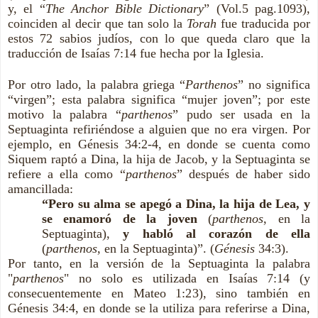
y, el “
The Anchor Bible Dictionary
” (Vol.5 pag.1093),
coinciden al decir que tan solo la
Torah
fue traducida por
estos 72 sabios judíos, con lo que queda claro que la
traducción de Isaías 7:14 fue hecha por la Iglesia.
Por otro lado, la palabra griega “
Parthenos
” no significa
“virgen”; esta palabra significa “mujer joven”; por este
motivo la palabra “
parthenos
” pudo ser usada en la
Septuaginta refiriéndose a alguien que no era virgen. Por
ejemplo, en Génesis 34:2-4, en donde se cuenta como
Siquem raptó a Dina, la hija de Jacob, y la Septuaginta se
refiere a ella como “
parthenos
” después de haber sido
amancillada:
“Pero su alma se apegó a Dina, la hija de Lea, y
se enamoró de la joven
(
parthenos
, en la
Septuaginta),
y habló al corazón de ella
(
parthenos
, en la Septuaginta)”. (
Génesis
34:3).
Por tanto, en la versión de la Septuaginta la palabra
"
parthenos
" no solo es utilizada en Isaías 7:14 (y
consecuentemente en Mateo 1:23), sino también en
Génesis 34:4, en donde se la utiliza para referirse a Dina,