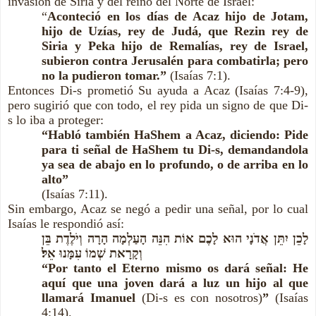
invasión de Siria y del reino del Norte de Israel:
“
Aconteció en los días de Acaz hijo de Jotam,
hijo de Uzías, rey de Judá, que Rezin rey de
Siria y Peka hijo de Remalías, rey de Israel,
subieron contra Jerusalén para combatirla; pero
no la pudieron tomar.”
(Isaías 7:1).
Entonces Di-s prometió Su ayuda a Acaz (Isaías 7:4-9),
pero sugirió que con todo, el rey pida un signo de que Di-
s lo iba a proteger:
“Habló también HaShem a Acaz, diciendo: Pide
para ti señal de HaShem tu Di-s, demandandola
ya sea de abajo en lo profundo, o de arriba en lo
alto”
(Isaías 7:11).
Sin embargo, Acaz se negó a pedir una señal, por lo cual
Isaías le respondió así:
לָכֵן יִתֵּן אֲדֹנָי הוּא לָכֶם אוֹת הִנֵּה הָעַלְמָה הָרָה וְיֹלֶדֶת בֵּן
וְקָרָאת שְׁמוֹ עִמָּנוּ אֵל׃
“Por tanto el Eterno mismo os dará señal: He
aquí que una joven dará a luz un hijo al que
llamará Imanuel
(Di-s es con nosotros)
”
(Isaías
4:14).