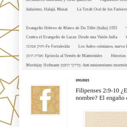
Judaísmo, Halajá, Musar.
La Torah Oral de los Fariseo
Evangelio Hebreo de Mateo de Du Tillet (Italia) 1553
Contra el Evangelio de Lucas: Desde una Visión Judía
חזוק אמונה-Fe Fortalecida
Los Judeo-cristianos, nueva 
אגרת תימן: Epístola al Yemén de Maimónides
Historias
Mordejay Hofmann מרדכי הופמן: Anti misionerismo mormó
Facebook
2/01/2021
Filipenses 2:9-10 ¿
nombre? El engaño d
Canal WhatsApp