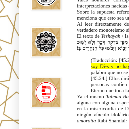
interpretaciones nacidas
Sobre la supuesta refer
menciona que esto sea un
Falsos Judíos
Al leer directamente de
verdadero monoteísmo sin
El texto de 
Yeshayah
 / I
פְּנוּ־אֵלַ֥י וְהִוָּשְׁע֖וּ כָּל־אַפְסֵי־אָ֑רֶץ כִּ֥י אֲנִי־אֵ֖ל וְאֵ֥ין עֽוֹד׃ בִּ֣י נִשְׁבַּ֔עְתִּי יָצָ֨א מִפִּ֧י צְדָקָ֛ה דָּבָ֖ר וְלֹ֣א יָשׁ֑וּב 
כִּי־לִי֙ תִּכְרַ֣ע כָּל־בֶּ֔רֶךְ תִּשָּׁבַ֖ע כָּל־לָשֽׁוֹן׃ אַ֧ךְ בַּיהוָ֛ה לִ֥י אָמַ֖ר צְדָק֣וֹת וָעֹ֑ז עָדָיו֙ יָב֣וֹא וְיֵבֹ֔שׁוּ כֹּ֖ל הַנֶּחֱרִ֥ים בּֽוֹ׃ 
(Traducción: [45:2
soy Di-s y no ha
פירוש רבנים
palabra que no se 
לבשורת מתי
[45:24:] Ellos dir
personas confíen 
Eterno que toda la
Ya el mismo 
Talmud Ba
alguna con alguna especi
en la misericordia de Di
Sitios
amoraita 
Rabí Shamlaí:
Recomendados