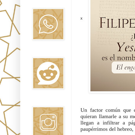
Oraj HaEmet
x
Reddit
Instagram
Un factor común que co
quieran llamarle a su me
llegan a infiltrar a p
paupérrimos del hebreo, 