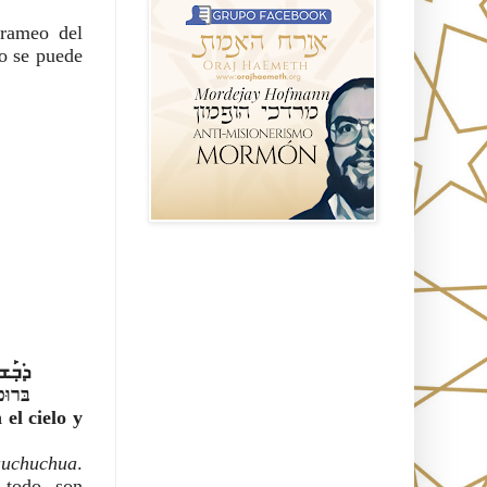
rameo del 
o se puede 
Seguidores
ܶܗ ܕ݁
רעָא)
el cielo y 
auchuchua
. 
todo son 