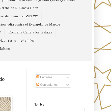
arabe de R' Saadia Gaón...
El Evangelio Hebreo de Mateo de Shem Tob -שם טוב
nión judía contra el Evangelio de Marcos
ות
Contra la Carta a los Gálatas
Toldot Yeshu - תולדות ישו
udaísmo
Suscribirse a nuestro sito
Entradas
odo
Comentarios
Formulario de contacto
Nombre