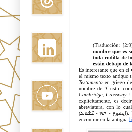
Linkedin
(Traducción: [2:9
nombre que es s
toda rodilla de lo
están debajo de l
Es interesante que en el 
el mismo texto antiguo t
Youtube
Testamento 
en griego de 
nombre de ‘Cristo’ como
Cambridge, Crossway, 
U
explícitamente, es deci
abreviatura, con lo cual
(ايشوع - 
).
encontrar en la antigua 
l
Pinterest