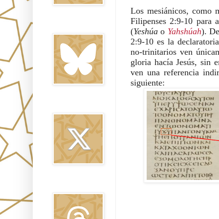
Los mesiánicos, como mu
Filipenses 2:9-10 para 
Bluesky
(
Yeshúa
 o 
Yahshúah
). D
2:9-10 es la declaratoria
no-trinitarios ven única
gloria hacía Jesús, sin 
ven una referencia indir
siguiente:
Twitter
Threads