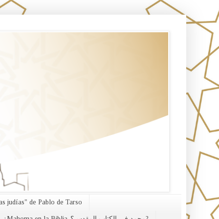
s judías" de Pablo de Tarso
¿Mahoma en la Biblia-محمد في الكتاب المقدس؟?