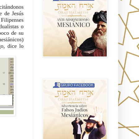
itándonos 
 de Jesús 
Filipenses 
ualistas o 
poco de su 
esiánicos) 
o, dice lo 
Advertencia sobre Falsos Judíos
Mesíanicos