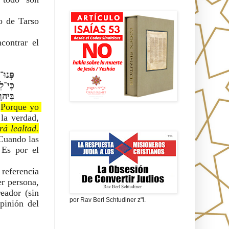
Isaías 53 en griego
 de Tarso 
ontrar el 
 
ְרָאֵֽל׃
 
Porque yo 
a verdad, 
La obsesión de convertir judíos
rá lealtad.
Cuando las 
Es por el 
 referencia 
r persona, 
eador (sin 
por Rav Berl Schtudiner z"l.
ningún vínculo idolátrico como lo pretende hacer creer el cristianismo), tal es la opinión del 
¿Quiénes eran los Nazarenos?