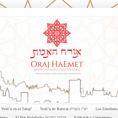
 Yesh"u en el Tanaj?
Yesh"u de Natzrat-יש"ו מנצרת
Las Enseñanza
erno
El Brit HaJadasha הברית החדשה
Kabbalah y Cristianismo