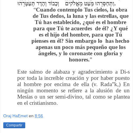
וַתְּחַסְּרֵהוּ מְּעַט מֵאֱלֹקים וְכָבוֹד וְהָדָר תְּעַטְּרֵהוּ.
“
Cuando contemplo Tus cielos, la obra
de Tus dedos, la luna y las estrellas, que
Tú has establecido, ¿qué es el hombre
para que Tú te acuerdes de él? ¿Y qué
es el hijo del hombre, para que Tú
pienses en él? Sin embargo lo has hecho
apenas un poco más pequeño que los
ángeles, y lo coronaste con gloria y
honores.
”
Este salmo de alabaza y agradecimiento a Di-s
por toda la increíble creación y por haber puesto
al hombre por encima de ella (v. Rada”k,) En
ningún momento se refiere a la alusión de un
Mesías o un ser semi-divino, tal como se plantea
en el cristianismo.
Oraj HaEmet
en
8:56
Compartir