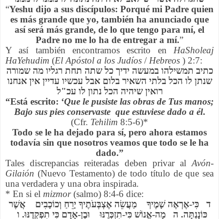
“
Yeshu dijo a sus discípulos: Porqué mi Padre quien
es más grande que yo, también ha anunciado que
así será más grande, de lo que tengo para mí, el
Padre no me lo ha de entregar a mí.
”
Y así también encontramos escrito en
HaSholeaj
HaYehudim
(
El Apóstol a los Judíos
/
Hebreos
) 2:7:
כתיב תמשילהו במעשה ידיך כל שתה תחת רגליו מה שמורה
שנתן לו הכל בלתי השאיר בלום אבל עכשיו עדיין אין אנחנו
רואין שיהיה הכל נתון לו עכ"ל
“Está escrito: ‘
Que le pusiste las obras de Tus manos;
Bajo sus pies conservaste que estuviese dado a
él
.
(Cfr.
Tehilim
8:5-6)*
Todo se le ha dejado para sí, pero ahora estamos
todavía sin que nosotros veamos que todo se le ha
dado.”
Tales discrepancias reiteradas deben privar al
Avón-
Gilaión
(Nuevo Testamento) de todo título de que sea
una verdadera y una obra inspirada.
* En si el
mizmor
(salmo) 8:4-6 dice:
ד כִּי-אֶרְאֶה שָׁמֶיךָ מַעֲשֵׂה אֶצְבְּעֹתֶיךָ יָרֵחַ וְכוֹכָבִים אֲשֶׁר
כּוֹנָנְתָּה. ה מָה-אֱנוֹשׁ כִּי-תִזְכְּרֶנּוּ וּבֶן-אָדָם כִּי תִפְקְדֶנּוּ. ו