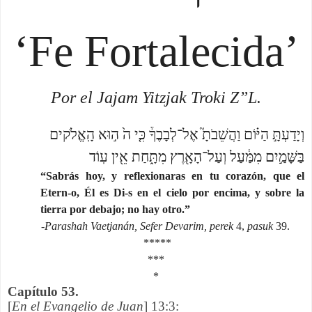
‘Fe Fortalecida’
Por el Jajam Yitzjak Troki Z”L.
וְיָדַעְתָּ֣ הַיּ֗וֹם וַהֲשֵׁבֹתָ֮ אֶל־לְבָבֶךָ֒ כִּ֤י ה֙ ה֣וּא הָֽאֱלֹקים
בַּשָּׁמַ֣יִם מִמַּ֔עַל וְעַל־הָאָ֖רֶץ מִתָּ֑חַת אֵ֖ין עֽוֹד
“Sabrás hoy, y reflexionaras en tu corazón, que el
Etern-o, Él es Di-s en el cielo por encima, y sobre la
tierra por debajo; no hay otro.”
-
Parashah Vaetjanán, Sefer Devarim, perek
4,
pasuk
39.
*****
***
*
Capítulo 53.
[
En el Evangelio de Juan
] 13:3: