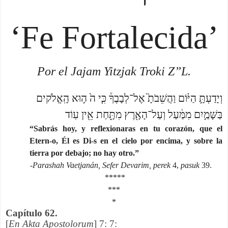
‘Fe Fortalecida’
Por el Jajam Yitzjak Troki Z”L.
וְיָדַעְתָּ֣ הַיּ֗וֹם וַהֲשֵׁבֹתָ֮ אֶל־לְבָבֶךָ֒ כִּ֤י ה֙ ה֣וּא הָֽאֱלֹקים
בַּשָּׁמַ֣יִם מִמַּ֔עַל וְעַל־הָאָ֖רֶץ מִתָּ֑חַת אֵ֖ין עֽוֹד
“Sabrás hoy, y reflexionaras en tu corazón, que el
Etern-o, Él es Di-s en el cielo por encima, y sobre la
tierra por debajo; no hay otro.”
-
Parashah Vaetjanán, Sefer Devarim, perek
4,
pasuk
39.
*****
***
*
Capítulo 62.
[
En
Akta Apostolorum
] 7: 7: