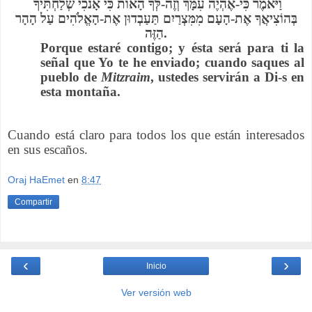
וַיֹּאמֶר כִּי-אֶהְיֶה עִמָּךְ וְזֶה-לְּךָ הָאוֹת כִּי אָנֹכִי שְׁלַחְתִּיךָ
בְּהוֹצִיאֲךָ אֶת-הָעָם מִמִּצְרַיִם תַּעַבְדוּן אֶת-הָאֱלֹהִים עַל הָהָר
הַזֶּה.
Porque estaré contigo; y ésta será para ti la
señal que Yo te he enviado; cuando saques al
pueblo de
Mitzraim
, ustedes servirán a Di-s en
esta montaña.
Cuando está claro para todos los que están interesados
en sus escaños.
Oraj HaEmet
en
8:47
Compartir
‹
›
Inicio
Ver versión web