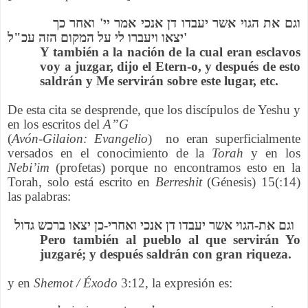
וגם את הגוי אשר יעבדו דן אנכי אמר יי' ואחר כך
יצאו ויעברו לי על המקום הזה עכ"ל'
Y también a la nación de la cual eran esclavos
voy a juzgar, dijo el Etern-o, y después de esto
saldrán y Me servirán sobre este lugar, etc.
De esta cita se desprende, que los discípulos de Yeshu y
en los escritos del
A”G
(
Avón-Gilaion: Evangelio
) no eran superficialmente
versados en el conocimiento de la
Torah
y en los
Nebi’im
(profetas) porque no encontramos esto en la
Torah, solo está escrito en
Berreshit
(Génesis) 15(:14)
las palabras:
וגם את-הגוי אשר יעבדו דן אנכי ואחרי-כן יצאו ברכש גדול
Pero también al pueblo al que servirán Yo
juzgaré; y después saldrán con gran riqueza.
y en
Shemot / Éxodo
3:12, la expresión es: