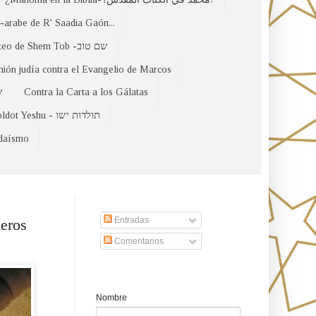
arabe de R' Saadia Gaón...
El Evangelio Hebreo de Mateo de Shem Tob -שם טוב
nión judía contra el Evangelio de Marcos
של
Contra la Carta a los Gálatas
Toldot Yeshu - תולדות ישו
udaísmo
Suscribirse a nuestro sito
Entradas
eros
Comentarios
Formulario de contacto
Nombre