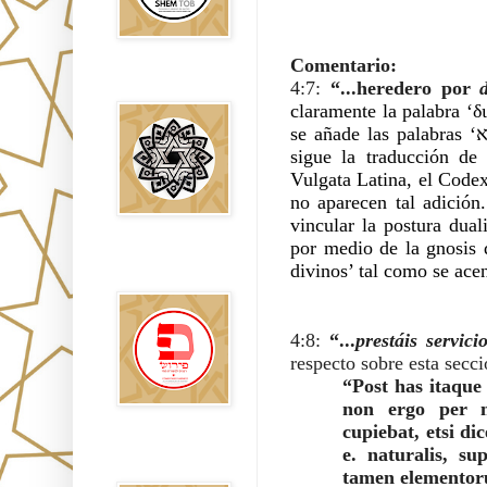
Comentario:
Falsos Judíos
4:7: 
“...heredero por 
claramente la palabra ‘δι
sigue la traducción de Franz Delitzsch (‘דֵי הַמָּשִׁיחַ
Vulgata Latina, el Codex
no aparecen tal adición.
vincular la postura dual
por medio de la gnosis q
פירוש רבנים
divinos’ tal como se acen
לבשורת מתי
4:8: 
“...
prestáis servic
respecto sobre esta secci
“Post has itaque 
non ergo per m
cupiebat, etsi dic
Sitios
e. naturalis, su
Recomendados
tamen elementor