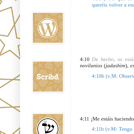
Oraj HaEmet en
queréis volver a es
Wordpress elht
Scribd
4:10 
De hecho, os está
novilunios 
(
jadashim
), 
e
4:10b (v.M: Observ
Shem Tob: Mateo
Hebreo
4:11 ¡Me estáis haciendo
4:11b (v.M: Tengo m