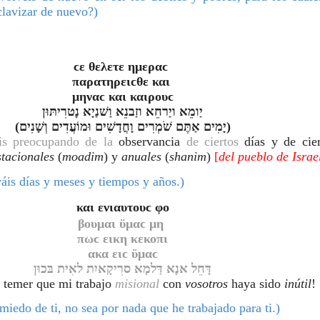
clavizar de nuevo?
)
ϲε θελετε ημεραϲ 
παρατηρειϲθε και 
μηναϲ και καιρουϲ
יַומֵא ויַרחֵא וזַבנֵא וַשׁנַיָא נָטרִיתּוּן
(יָמִים אַתֶּם שֹׁמְרִים וָחֳדָשִׁים וּמוֹעֲדִים וְשָׁנִים)
is preocupando de la
 observancia 
de ciertos
stacionales 
(
moadim
)
y 
anuales 
(
shanim
) 
[
del pueblo de Israe
áis días y meses y tiempos y años.)
και ενιαυτουϲ φο
βουμαι ϋμαϲ μη 
πωϲ εικη κεκοπι
ακα ειϲ ϋμαϲ
דָּחֵל אנָא דַּלמָא סרִיקָאיִת לאִית בּכוּן
 temer que mi trabajo 
misional 
con 
vosotros 
haya sido 
inútil
!
iedo de ti, no sea por nada que he trabajado para ti.)