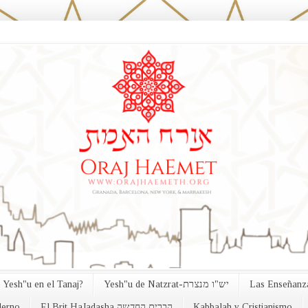
 Yesh"u en el Tanaj?
Yesh"u de Natzrat-יש"ו מנצרת
Las Enseñanza
erno
El Brit HaJadasha הברית החדשה
Kabbalah y Cristianismo