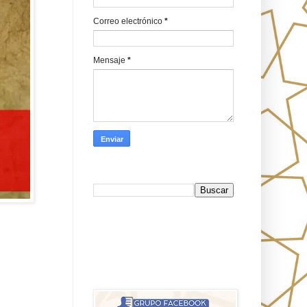
Correo electrónico
*
Mensaje
*
Busca en Oraj HaEmeth
FB
אורח האמת-Oraj HaEmet: Anti-
misionerismo mesiánico