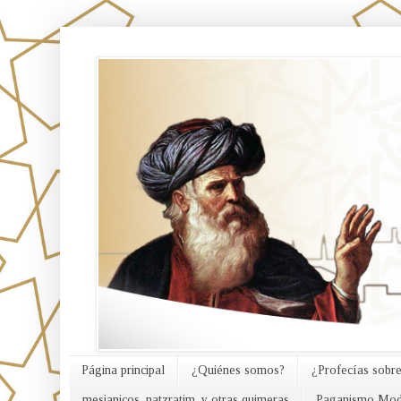
אורח האמת
Página principal
¿Quiénes somos?
¿Profecías sobre
mesianicos, natzratim, y otras quimeras
Paganismo Mod