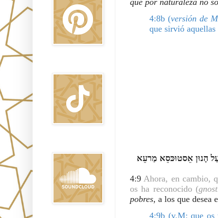
que por naturaleza no so
4:8b (
versión de M
que sirvió aquellas
TikTok
Sound Clound
הָשָׁא דֵּין דִּידַעתּוּן לַאלָהָא ויַתִּירָאיִת דֵּאתִידַעתּוּן מֵן אַלָהָא תּוּב הפַכתּוּן לכוּן עַל הָנוּן אֵסטוּכּסֵא מַרעֵא 
4:9 
Ahora, en cambio, q
os ha reconocido (
gnost
pobres
, a los que desea 
4:9b (v.M: que os 