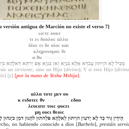
la versión antigua de Marción no existe el verso 7]
ωϲτε ουκε
τι ει δουλοϲ αλλα 
ϋϊοϲ ει δε υϊοϲ και 
κληρονομοϲ δι
α θυ 
[Βαρβηλώ]
מֵכִּיל לָא הוַיתּוּן עַבדֵּא אֵלָא בּנַיָא וֵאן בּנַיָא אָפ יָרתֵּא דַּאלָהָא בּי 
más un 
sirviente
, sino un Hijo (
divino
); Y si eres Hijo (
divin
lo
] [
y
]
[
por la mano de Yeshu Mshija
].
αλλα τοτε μεν ου
κ ειδοτεϲ θν 
[Βαρβηλώ] 
εδου
λευϲατε τοιϲ φυϲει 
μη ουϲι θεοιϲ
הָידֵּין גֵּיר כַּד לָא יָדעִין הוַיתּוּן לַאלָהָא פּלַחתּוּן להָנוּן דּמֵן כּיָנהוּן 
echo, no habiendo 
conocido 
a dios [
Barbelo
], 
prestáis servi