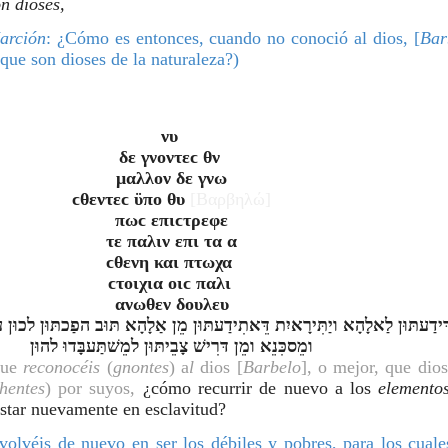
n dioses,
arción
: ¿Cómo es entonces, cuando no conoció al dios, [
Bar
 que son dioses de la naturaleza?)
νυ 
δε γνοντεϲ θν 
μαλλον δε γνω
ϲθεντεϲ ϋπο θυ 
[Βαρβηλώ]
πωϲ επιϲτρεφε
τε παλιν επι τα α
ϲθενη και πτωχα 
ϲτοιχια οιϲ παλι 
ανωθεν δουλευ
ומֵסכִּנֵא ומֵן דּרִישׁ צָבֵיתּוּן למֵשׁתַּעבָּדוּ להוּן
ue 
reconocéis 
(
gnontes
) a
l
 dios [
Barbelo
], o mejor, que dios
hentes
) por suyos,
 ¿cómo recurrir de nuevo a los 
elementos
estar nuevamente en esclavitud?
volvéis de nuevo en ser los débiles y pobres, para los cuales