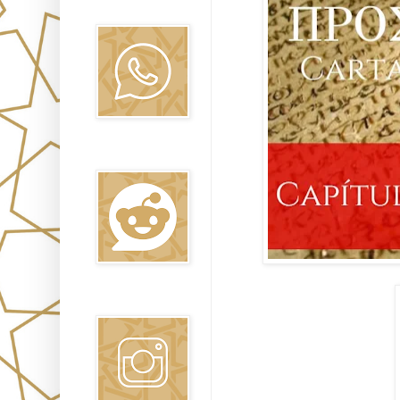
Oraj HaEmet
Reddit
Instagram