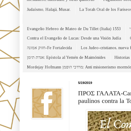
Judaísmo, Halajá, Musar.
La Torah Oral de los Fariseo
Evangelio Hebreo de Mateo de Du Tillet (Italia) 1553
Contra el Evangelio de Lucas: Desde una Visión Judía
חזוק אמונה-Fe Fortalecida
Los Judeo-cristianos, nueva 
אגרת תימן: Epístola al Yemén de Maimónides
Historias
Mordejay Hofmann מרדכי הופמן: Anti misionerismo mormó
Facebook
5/19/2019
ΠΡΟΣ ΓΑΛΑΤΑ-Carta 
paulinos contra la T
Canal WhatsApp