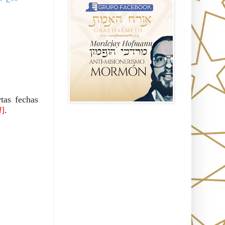
 días y de ciertas fechas 
l
]
. 
Seguidores