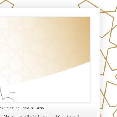
s judías" de Pablo de Tarso
¿Mahoma en la Biblia-محمد في الكتاب المقدس؟?