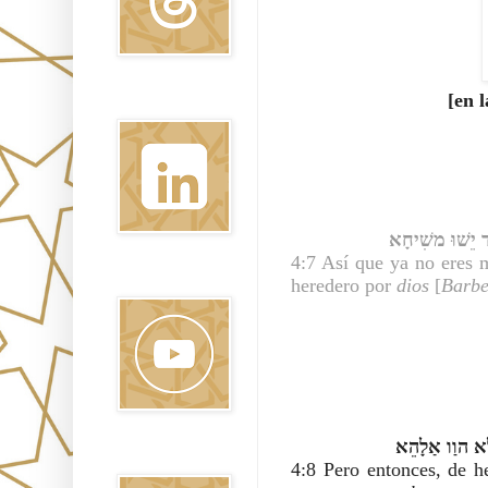
[en 
Linkedin
ַד
יֵשׁוּ משִׁיחָא
4:7 Así que ya no eres 
Youtube
heredero por 
dios
 [
Barbe
לָא הוַו אַלָהֵא
Pinterest
4:8 Pero entonces, de h