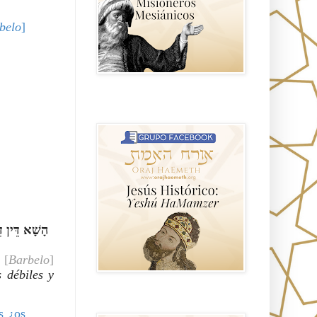
belo
] 
Hablemos de historia, Yeshua o Jesus
el mito mas grande.
 [
Barbelo
] 
 débiles y 
Anti misionerismo Mormón
 ¿os 