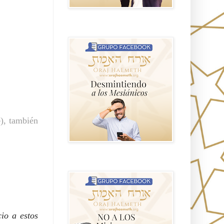
GRUPO sendero
o
), también 
NO A LOS MISIONEROS MESIÁNICOS
cio a estos 