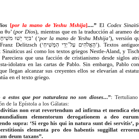
dios 
[
por la mano de Yeshu Mshija
]
....”
El 
Codex Sinaiti
α θυ’ (
por Dio
s), mientras que en la traducción al arameo de
se añade las palabras ‘בּיַד יֵשׁוּ משִׁיחָא’ (
‘por la mano de Yeshu Mshija’
), versión q
הָאֱלֹהִים עַל־יְ’). Textos antiguos como la 
 Sinaiticus así como los textos griegos Nestle-Aland, y Tisch
 Pareciera que una facción de cristianismo desde siglos atrá
ista-idolatra en las cartas de Pablo. Sin embargo, Pablo con
ue llegan alcanzar sus creyentes ellos se elevarían al estatus
túa en el texto griego. 
io a estos que por naturaleza no son dioses
...”
: Tertuliano 
ón de la Epístola a los Gálatas:
divitias non erat revertendum ad infirma et mendica eleme
undialium elementorum derogationem a deo eurum 
endo supra: ‘Si ergo his qui in natura sunt dei servitis‘, ph
perstitionis elementa pro deo habentis suggillat errorem
um deum taxans”.