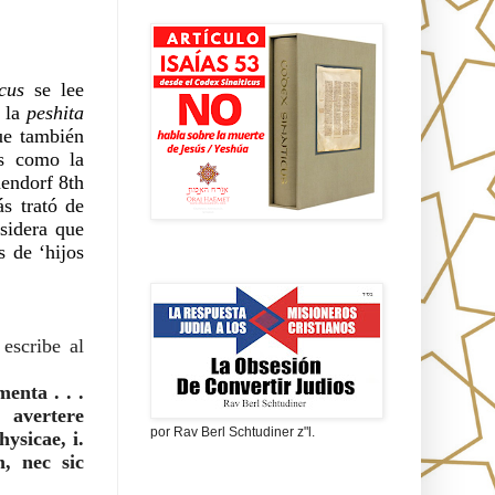
Isaías 53 en griego
cus
 se lee 
 la 
peshita 
ue también 
endorf 8th 
s trató de 
sidera que 
 de ‘hijos 
La obsesión de convertir judíos
escribe al 
nta . . . 
avertere 
por Rav Berl Schtudiner z"l.
ysicae, i. 
, nec sic 
¿Quiénes eran los Nazarenos?