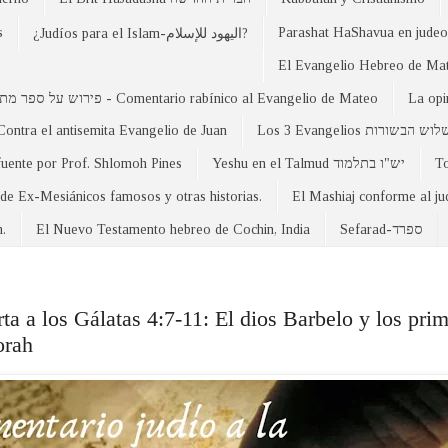
s
Parashat HaShavua en judeo-
¿Judíos para el Islam-اليهود للإسلام?
פירוש על ספר מתי - Comentario rabínico al Evangelio de Mateo
La opi
Contra el antisemita Evangelio de Juan
Los 3 Evangelios וש הבשורות
fuente por Prof. Shlomoh Pines
Yeshu en el Talmud יש"ו בתלמוד
 de Ex-Mesiánicos famosos y otras historias.
El Mashiaj conforme al j
n.
El Nuevo Testamento hebreo de Cochin, India
Sefarad-ספרד
a los Gálatas 4:7-11: El dios Barbelo y los prim
orah