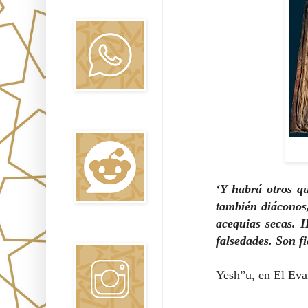
Oraj HaEmet
Reddit
‘Y habrá otros q
también diáconos,
acequias secas. 
Instagram
falsedades. Son f
Yesh”u, en El Eva