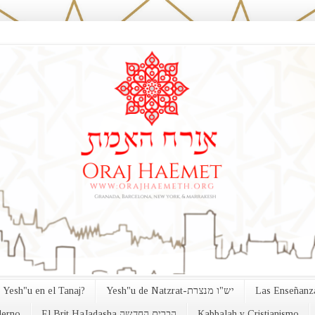
 Yesh"u en el Tanaj?
Yesh"u de Natzrat-יש"ו מנצרת
Las Enseñanza
erno
El Brit HaJadasha הברית החדשה
Kabbalah y Cristianismo