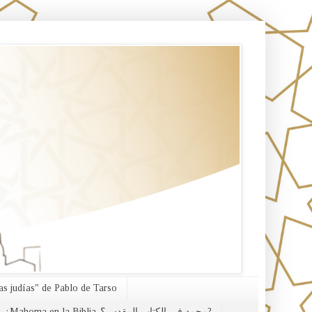
s judías" de Pablo de Tarso
¿Mahoma en la Biblia-محمد في الكتاب المقدس؟?