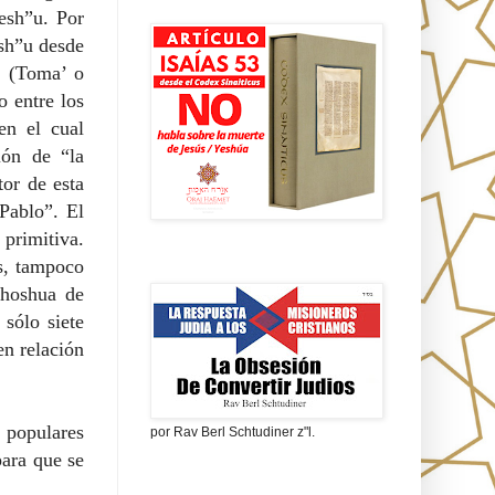
Isaías 53 en griego
Yesh”u. Por
esh”u desde
s (Toma’ o
 entre los
en el cual
ión de “la
or de esta
Pablo”. El
primitiva.
os, tampoco
La obsesión de convertir judíos
ehoshua de
 sólo siete
en relación
 populares
por Rav Berl Schtudiner z"l.
para que se
¿Quiénes eran los Nazarenos?