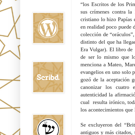
“los Escritos de los Pr
Oraj HaEmet en
Wordpress elht
sus crímenes contra la
cristiano lo hizo Papías
en realidad poco puede d
colección de “oráculos”,
distinto del que ha lleg
Era
Vulgar
). El libro d
de ser lo mismo que lo
Scribd
menciona a Mateo, Marc
evangelios en uno solo p
gozó de la aceptación ge
canonizar los cuatro e
autenticidad la afirmaci
cual resulta irónico, to
Shem Tob: Mateo
los acontecimientos que
Hebreo
Se excluyeron del “Bri
antiguos y más citados,