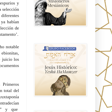
 espurios y
a selección
diferentes
 ya habían
elección de
stamento’.
Hablemos de historia, Yeshua o Jesus
el mito mas grande.
cho notable
ebionitas,
 juicio los
documentos
 Primeros
 total del
 yuxtaponía
ntradecían
Anti misionerismo Mormón
o” y que