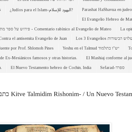
s
Parashat HaShavua en judeo-
¿Judíos para el Islam-اليهود للإسلام?
פירוש על ספר מתי - Comentario rabínico al Evangelio de Mateo
La opi
Contra el antisemita Evangelio de Juan
Los 3 Evangelios וש הבשורות
fuente por Prof. Shlomoh Pines
Yeshu en el Talmud יש"ו בתלמוד
 de Ex-Mesiánicos famosos y otras historias.
El Mashiaj conforme al j
n.
El Nuevo Testamento hebreo de Cochin, India
Sefarad-ספרד
stamento de