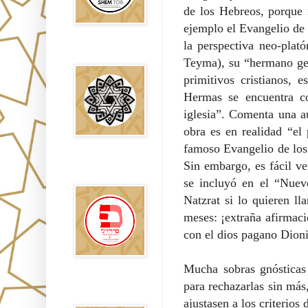
de los Hebreos, porque n
ejemplo el Evangelio de
la perspectiva neo-plat
Falsos Judíos
Teyma), su “hermano gem
primitivos cristianos,
Hermas se encuentra co
iglesia”. Comenta una a
obra es en realidad “el
famoso Evangelio de los
Sin embargo, es fácil v
פירוש רבנים
לבשורת מתי
se incluyó en el “Nuev
Natzrat si lo quieren l
meses: ¡extraña afirmaci
con el dios pagano Dioni
Mucha sobras gnósticas
para rechazarlas sin más
Sitios
Recomendados
ajustasen a los criterios 