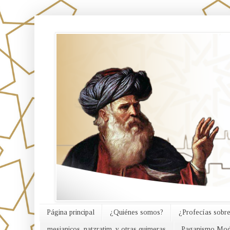
אורח האמת
Página principal
¿Quiénes somos?
¿Profecías sobre
mesianicos, natzratim, y otras quimeras
Paganismo Mod