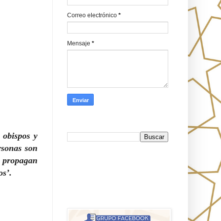
Correo electrónico
*
Mensaje
*
Busca en Oraj HaEmeth
 obispos y
rsonas son
e propagan
FB
os’.
אורח האמת-Oraj HaEmet: Anti-
misionerismo mesiánico