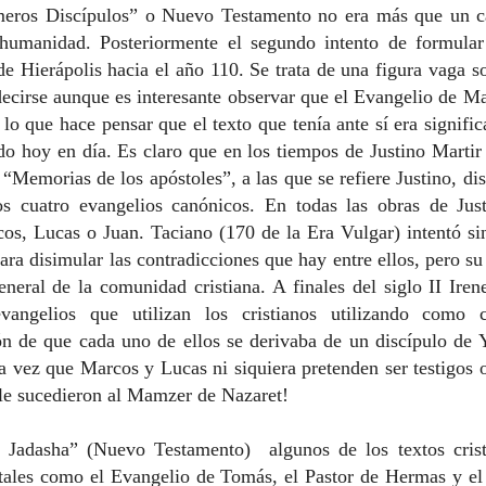
imeros Discípulos” o Nuevo Testamento no era más que un c
 humanidad. Posteriormente el segundo intento de formula
 de Hierápolis hacia el año 110. Se trata de una figura vaga s
ecirse aunque es interesante observar que el Evangelio de M
 lo que hace pensar que el texto que tenía ante sí era signifi
ado hoy en día. Es claro que en los tiempos de Justino Marti
e “Memorias de los apóstoles”, a las que se refiere Justino, d
s cuatro evangelios canónicos. En todas las obras de Jus
os, Lucas o Juan. Taciano (170 de
la Era
Vulgar
) intentó si
ara disimular las contradicciones que hay entre ellos, pero su
neral de la comunidad cristiana. A finales del siglo II Iren
vangelios que utilizan los cristianos utilizando como c
ón de que cada uno de ellos se derivaba de un discípulo de 
da vez que Marcos y Lucas ni siquiera pretenden ser testigos 
 le sucedieron al Mamzer de Nazaret!
t Jadasha” (Nuevo Testamento) algunos de los textos cris
 tales como el Evangelio de Tomás, el Pastor de Hermas y el