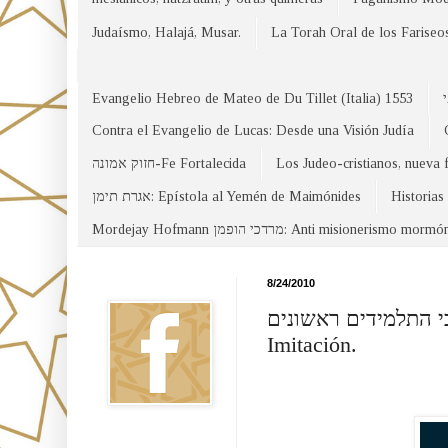
Judaísmo, Halajá, Musar.
La Torah Oral de los Fariseo
Evangelio Hebreo de Mateo de Du Tillet (Italia) 1553
Contra el Evangelio de Lucas: Desde una Visión Judía
חזוק אמונה-Fe Fortalecida
Los Judeo-cristianos, nueva 
אגרת תימן: Epístola al Yemén de Maimónides
Historias
Mordejay Hofmann מרדכי הופמן: Anti misionerismo mormó
Facebook
8/24/2010
כתבי התלמידים ראשונים Kitve Talmidim Rishonim- / Un Nuevo Te
Imitación.
Canal WhatsApp