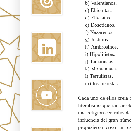
b)
Valentianos.
c)
Ebionitas.
d)
Elkasitas.
e)
Dosetianos.
Linkedin
f)
Nazarenos.
g)
Justinos.
h)
Ambrosinos.
i)
Hipolitistas.
j)
Tacianistas.
k)
Montanistas.
Youtube
l)
Tertulistas.
m)
Ireaneoistas.
Cada uno de ellos creía 
literalismo querían arre
una religión centralizad
influencia del gran núme
Pinterest
propusieron crear un c