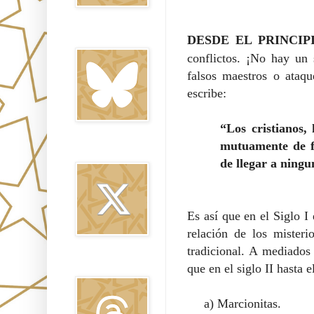
Bluesky
D
ESDE EL PRINCIP
conflictos. ¡No hay un
falsos maestros o ataque
escribe:
“Los cristianos,
mutuamente de fo
Twitter
de llegar a ningu
Es así que en el Siglo I
relación de los mister
tradicional. A mediados 
Threads
que en el siglo II hasta e
a)
Marcionitas.