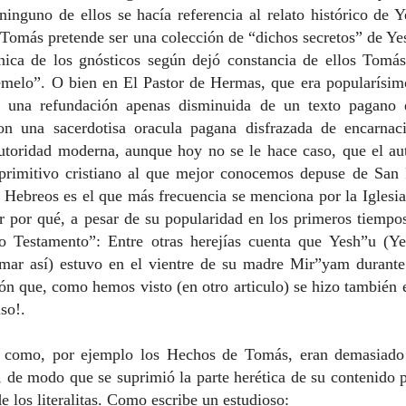
inguno de ellos se hacía referencia al relato histórico de 
 Tomás pretende ser una colección de “dichos secretos” de Y
ónica de los gnósticos según dejó constancia de ellos Tomá
elo”. O bien en El Pastor de Hermas, que era popularísimo
 es una refundación apenas disminuida de un texto pagano 
n una sacerdotisa oracula pagana disfrazada de encarnac
utoridad moderna, aunque hoy no se le hace caso, que el aut
 primitivo cristiano al que mejor conocemos depuse de San 
 Hebreos es el que más frecuencia se menciona por
la Iglesia
er por qué, a pesar de su popularidad en los primeros tiemp
o Testamento”: Entre otras herejías cuenta que Yesh”u (Y
lamar así) estuvo en el vientre de su madre Mir”yam durante
ón que, como hemos visto (en otro articulo) se hizo también 
so!.
 como, por ejemplo los Hechos de Tomás, eran demasiado
, de modo que se suprimió la parte herética de su contenido 
de los literalitas. Como escribe un estudioso: