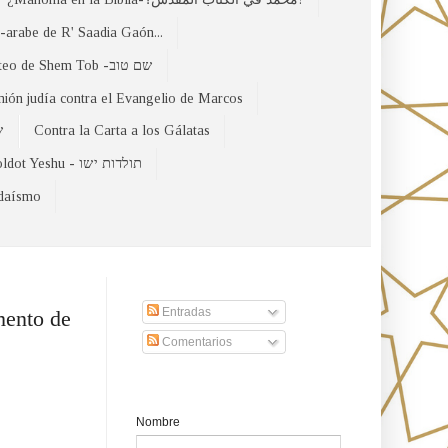
arabe de R' Saadia Gaón...
El Evangelio Hebreo de Mateo de Shem Tob -שם טוב
nión judía contra el Evangelio de Marcos
של
Contra la Carta a los Gálatas
Toldot Yeshu - תולדות ישו
udaísmo
Suscribirse a nuestro sito
Entradas
Comentarios
Formulario de contacto
Nombre