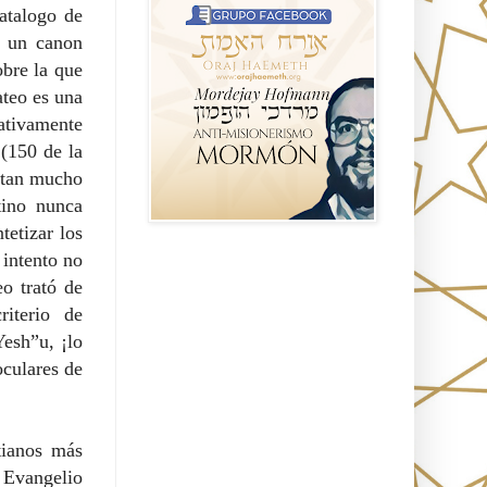
atalogo de
r un canon
obre la que
ateo es una
cativamente
r (150 de
la
istan mucho
tino nunca
ntetizar los
 intento no
Seguidores
eo trató de
riterio de
Yesh”u, ¡lo
oculares de
tianos más
 Evangelio