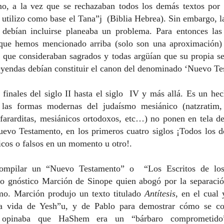
ismo, a la vez que se rechazaban todos los demás textos por
se utilizo como base el Tana”j (Biblia Hebrea). Sin embargo, l
 debían incluirse planeaba un problema. Para entonces las 
 que hemos mencionado arriba (solo son una aproximación)
s que consideraban sagrados y todas argüían que su propia s
leyendas debían constituir el canon del denominado ‘Nuevo Te
finales del siglo II hasta el siglo IV y más allá. Es un he
 las formas modernas del judaísmo mesiánico (natzratim, 
fararditas, mesiánicos ortodoxos, etc…) no ponen en tela de
Nuevo Testamento, en los primeros cuatro siglos ¡Todos los 
icos o falsos en un momento u otro!.
compilar un “Nuevo Testamento” o “Los Escritos de los
no gnóstico Marción de Sinope quien abogó por la separación
smo. Marción produjo un texto titulado
Antítesis
, en el cual
la vida de Yesh”u, y de Pablo para demostrar cómo se co
n opinaba que HaShem era un “bárbaro comprometid