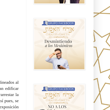
GRUPO sendero
NO A LOS MISIONEROS MESIÁNICOS
lineados al
an edificar
arrestar la
sí pues, se
exposición