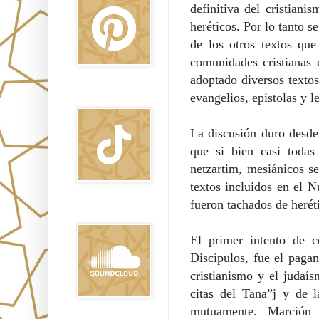
definitiva del cristian
heréticos. Por lo tanto 
de los otros textos que
comunidades cristianas
adoptado diversos texto
evangelios, epístolas y 
TikTok
La discusión duro desde 
que si bien casi todas
netzartim, mesiánicos se
textos incluidos en el 
fueron tachados de herét
Sound Clound
El primer intento de 
Discípulos, fue el paga
cristianismo y el judaí
citas del Tana”j y de 
mutuamente. Marció