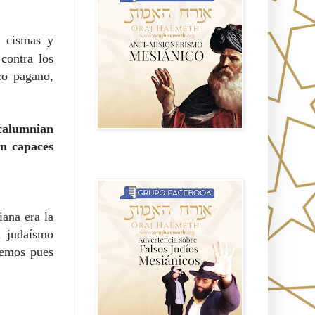
e cismas y
contra los
ico pagano,
 calumnian
on capaces
Advertencia sobre Falsos Judíos
Mesíanicos
iana era la
l judaísmo
enemos pues