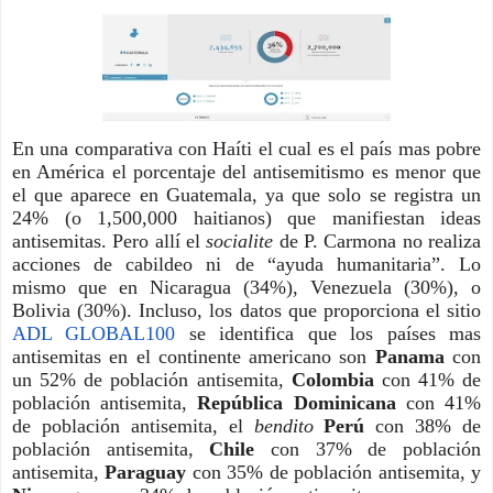
En una comparativa con Haíti el cual es el país mas pobre 
en América el porcentaje del antisemitismo es menor que 
el que aparece en Guatemala, ya que solo se registra un 
24% (o 1,500,000 haitianos) que manifiestan ideas 
antisemitas. Pero allí el 
socialite 
de P. Carmona no realiza 
acciones de cabildeo ni de “ayuda humanitaria”. Lo 
mismo que en Nicaragua (34%), Venezuela (30%), o 
Bolivia (30%). Incluso, los datos que proporciona 
el sitio 
ADL GLOBAL100
 se identifica que los países mas 
antisemitas en el continente americano son 
Panama
 con 
un 52% de población antisemita, 
Colombia
 con 41% 
de 
población antisemita, 
República Dominicana
 con 41% 
de población antisemita, el 
bendito 
Perú
 con 38% 
de 
población antisemita, 
Chile
 con 37% 
de población 
antisemita, 
Paraguay
 con 35% 
de población antisemita, y 