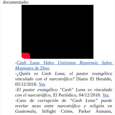
documentado:
-
Cash Luna Video Univision Reportaje Sobre 
Magnates de Dios
. 
-
¿Quién es Cash Luna, el pastor evangélico 
vinculado con el narcotráfico? 
Diario El Heraldo, 
05/12/2018. 
Ver
. 
-
El pastor evangélico "Cash" Luna es vinculado 
con el narcotráfico
, El Periódico, 04/12/2018. 
Ver
. 
-
Caso de corrupción de “Cash Luna” puede 
revelar nexo entre narcotráfico y religión en 
Guatemala
, InSight Crime, Parker Asmann, 