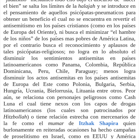
el bien” se salta los límites de la 
halajah
 y se introduce en 
el pensamiento de aquellos psicópatas-pneumaticos para 
obtener un beneficio el cual no se encuentra en revertir el 
antisemitismo en los países cristianos (como en los países 
de Europa del Oriente), ni busca el minimizar “el hambre 
de los niños” de los países mas pobres de América Latina, 
por el contrario busca el reconocimiento y aplausos de 
tales psicópatas-religiosos; no logra en lo absoluto el 
disminuir los sentimientos antisemitas en países 
latinoamericanos como Panama, Colombia, República 
Dominicana, Peru, Chile, Paraguay; menos logra 
disminuir los actos antisemitas en los países antisemitas 
de Europa del Este como Polonia, Bulgaria, Serbia, 
Hungría, Ucrania, Bielorrusia, Lituania entre otros. Peor 
aún, se relaciona con personajes peligrosos como Cash 
Luna el cual tiene nexos con los capos de drogas 
latinoamericanos (los cuales son patrocinados por 
Hitzbollah
) o tiene relación estrecha con mercenarios de 
la fe como el 
mumar 
de 
Itzhak Shapira
 quien 
burlonamente en reiteradas ocasiones ha hecho campañas 
de proselitismo en Israel, como en EEUU y América 