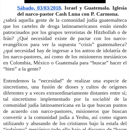
Sábado, 03/03/2018
. Israel y Guatemala. Iglesia 
del narco-pastor Cash Luna con P. Carmona. 
¿sabrá aquella gente de la comunidad judía guatemalteca 
que los carteles de droga latinoamericanos están siendo 
patrocinados por los grupos terroristas de Hitzbollah o de 
Irán? ¿Qué necesidad existe de pactar con los narco-
evangélicos para ver la supuesta “crisis” guatemalteca? 
¿qué necesidad hay de ingresar a los antros de idolatría de 
los narco-pastores, así como de los misioneros mesiánicos 
en Colombia, México o Guatemala para “buscar” hacer el 
“bien” a la gente? 
Entendemos la “necesidad” de realizar una especie de 
sincretismo, una fusión de dioses y cultos de orígenes 
diferentes y a veces extraordinariamente distantes entre sí; 
tal sincretismo implementado por la 
socialitè 
de la 
comunidad judía latinoamericana en la que buscan puntos 
de acuerdo con narco-pastores, misioneros que buscan 
convertir a la comunidad judía a Yeshu, así como siguen 
utilizando y abusando de los cristianos bajo la estafa del 
“judaísmo” mesiánico todo ello bajo el discurso de “hacer 