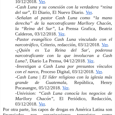
10/12/2018. 
Ver
. 
-
Cash Luna y su conexión con la verdadera “reina 
del sur
”, El Diario, El Nuevo Diario. 
Ver
. 
-
Señalan al pastor Cash Luna como “la mano 
derecha” de la narcotraficante Marllory Chacón, 
la “Reina del Sur”,
 La Prensa Grafica, Beatriz 
Calderon, 03/12/2018. 
Ver
. 
-
Pastor evangélico Cash Luna vinculado con el 
narcotráfico
, Criterio, redacción, 03/12/2018. 
Ver
. 
-¿
Quién es 'La Reina del Sur', poderosa 
narcotraficante con la que involucran a Cash 
Luna?
, Diario La Prensa, 04/12/2018. 
Ver
. 
-
Investigan a Cash Luna por presuntos vínculos 
con el narco
, Proceso Digital, 03/12/2018. 
Ver
. 
-
Cash Luna | El líder religioso con la iglesia más 
grande de Guatemala
, República, Henry 
Pocasangre, 05/12/2018. 
Ver
. 
-
Univision: “Cash Luna conocía los negocios de 
Marllory Chacón”
, El Periódico, Redacción, 
03/12/2018. 
Ver
. 
Por otra parte, los capos de drogas en América Latina son 
financiados por organizaciones terroristas como 