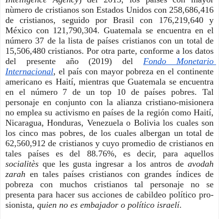
nùmero de cristianos son Estados Unidos con 258,686,416 
de cristianos, seguido por Brasil con 176,219,640 y 
México con 121,790,304. Guatemala se encuentra en el 
número 37 de la lista de países cristianos con un total de 
15,506,480 cristianos. Por otra parte, conforme a los datos 
del presente año (2019) del 
Fondo Monetario 
Internacional
, el país con mayor pobreza en el continente 
americano es Haití, mientras que Guatemala se encuentra 
en el número 7 de un top 10 de países pobres. Tal 
personaje en conjunto con la alianza cristiano-misionera 
no emplea su activismo en países de la región como Haití, 
Nicaragua, Honduras, Venezuela o Bolivia los cuales son 
los cinco mas pobres, de los cuales albergan un total de 
62,560,912 de cristianos y cuyo promedio de cristianos en 
tales países es del 88.76%, es decir, para aquellos 
socialitès
 que les gusta ingresar a los antros de 
avodah 
zarah 
en tales países cristianos con grandes índices de 
pobreza con muchos cristianos tal personaje no se 
presenta para hacer sus acciones de cabildeo político pro-
sionista,
 quien no es embajador o político israelí
.  