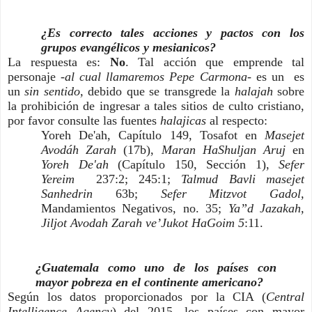
¿Es correcto tales acciones y pactos con los 
grupos evangélicos y mesianicos?
La respuesta es: 
No
. Tal acción que emprende tal 
personaje -
al cual llamaremos 
Pepe Carmona
- 
es un  es 
un 
sin sentido,
 debido que se transgrede la 
halajah 
sobre 
la prohibición de ingresar a tales sitios de culto cristiano, 
por favor consulte las fuentes 
halajicas
 al respecto:
Yoreh De'ah, Capítulo 149, Tosafot en 
Masejet 
Avodáh Zarah
 (17b), 
Maran HaShuljan Aruj
 en 
Yoreh De'ah
 (Capítulo 150, Sección 1), 
Sefer 
Yereim 
 237:2; 245:1; 
Talmud Bavli masejet 
Sanhedrin
 63b; 
Sefer Mitzvot Gadol,
Mandamientos Negativos, no. 35; 
Ya”d Jazakah, 
Jiljot Avodah Zarah ve’Jukot HaGoim 5
:11.
¿Guatemala como uno de los países con 
mayor pobreza en el continente americano?
Según los datos proporcionados por la CIA (
Central 
Intelligence Agency
) del 2015, los países con mayor 