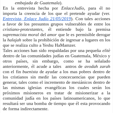
embajada de Guatemala
). 
En la entrevista hecha por 
EnlaceJudío, 
para él no 
importa la creencia de los que el pretende ayudar (ver. 
Entrevista, Enlace Judío 21/05/2019
). Con tales acciones 
a favor de los presuntos grupos vulnerables de entre los 
cristiano-protestantes, 
él entiende bajo la premisa 
supremacista moral
 del 
amor 
que le es permisible derogar 
la 
halajah 
sobre la prohibición de ingresar a lugares en los 
que se realiza culto a Yeshu HaMamzer. 
Tales acciones han sido respaldadas por una pequeña 
elitè 
dentro de las comunidades judías en Guatemala, México y 
otros países, sin embargo, como se ha señalado 
anteriormente, él acude a tales  antros de 
avodah zarah 
con el fin 
buenista 
de ayudar a los mas pobres dentro de 
los cristianos sin medir las concecuencias que pueden 
generar, tales como el incremento de mesiánicos dentro de 
las mismas iglesias evangélicas los cuales serán los 
próximos misioneros en tratar de misionerizar a la 
comunidad judía en los países latinoamericanos, lo que 
resultará ser una bomba de tiempo que él esta provocando 
de forma indirectamente. 