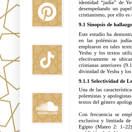
identidad “judía” de Ye
desempeñando un papel 
cristianismo, por ello es
9.1 Sinopsis de hallazg
Este estudio ha demostr
TikTok
en las polémicas judí
emplearon en tales texto
Yeshu y los textos uti
efectivamente se ubica
cristianas anteriores (9
divinidad de Yeshu y los 
9.1.1 Selectividad de L
Sound Clound
Una de las característic
polemistas y apologistas
textos del género apolog
Con frecuencia se empl
exclusiva y limitada de
Egipto (Mateo 2: 1–22)