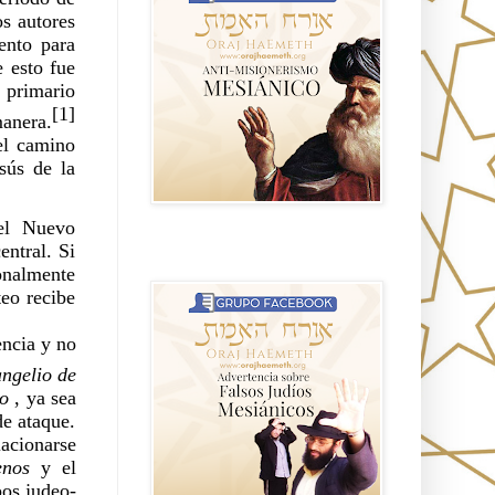
s autores 
nto para 
 esto fue 
primario 
[1]
manera.
l camino 
sús de la 
l Nuevo 
ntral. Si 
Advertencia sobre Falsos Judíos
Mesíanicos
nalmente 
eo recibe 
ncia y no 
ngelio de 
no
 , ya sea 
de ataque.
acionarse 
enos 
y el 
pos judeo-