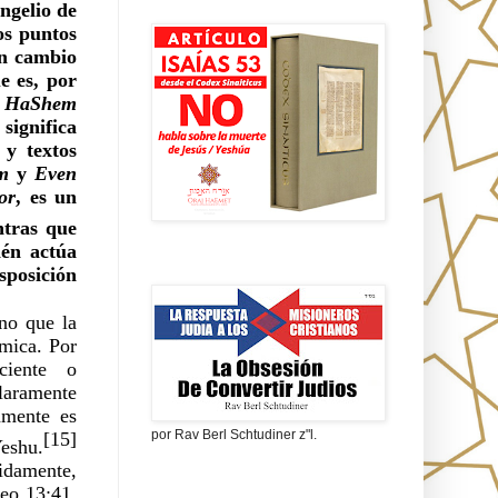
Isaías 53 en griego
ngelio de 
s puntos 
n cambio 
 es, por 
t HaShem
ignifica 
 y textos 
m
 y 
Even 
or
, es un 
 mientras que 
én actúa 
La obsesión de convertir judíos
posición 
no que la 
mica. Por 
iente o 
laramente 
mente es 
por Rav Berl Schtudiner z"l.
[15]
eshu.
idamente, 
¿Quiénes eran los Nazarenos?
eo 13:41, 