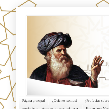
אורח האמת
Página principal
¿Quiénes somos?
¿Profecías sobre
mesianicos, natzratim, y otras quimeras
Paganismo Mod