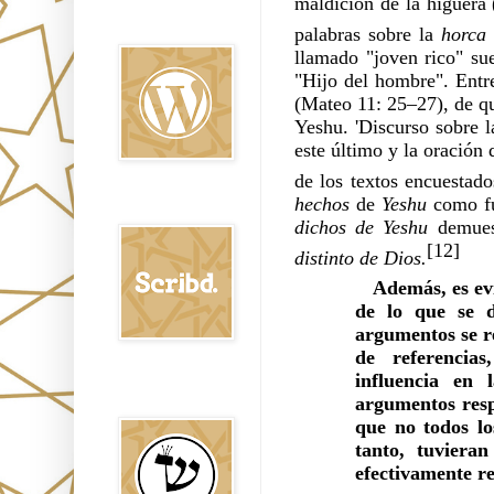
maldición de la higuera
Oraj HaEmet en
Wordpress elht
palabras sobre la 
horca
llamado "joven rico" su
"Hijo del hombre". Entre
(Mateo 11: 25–27), de qu
Yeshu. 'Discurso sobre l
este último y la oració
de los textos encuestado
hechos
 de 
Yeshu 
como fu
Scribd
dichos de Yeshu 
[12]
distinto de
Dios.
Además, es evi
de lo que se d
argumentos se re
de referencias
influencia en 
Shem Tob: Mateo
Hebreo
argumentos resp
que no todos lo
tanto, tuviera
efectivamente re