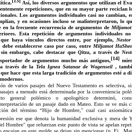
[13]
ítica.
 Así, los diversos argumentos que utilizan el Eva
entemente repeticiones, que en su mayor parte reciclan lo
cionales. Los argumentos individuales casi no cambian, e
plían, y en ocasiones incluso se malinterpretaron, lo que
e en la frecuente recurrencia de argumentos de 
Miljamo
eriores. Esta repetición de argumentos individuales no s
que haya vínculos directos entre, por ejemplo, 
Nestor
o debe establecerse caso por caso, entre 
Miljamot HaShe
, sin embargo, cabe destacar que 
Qitza
, a través de 
Nest
[14]
nsportador de argumentos mucho más antiguos,
 a través de la 
Tela Ignea Satanae de Wagenseil
 , tambi
ue hace que esta larga tradición de argumentos esté a dis
s modernos.
ión de varios pasajes del Nuevo Testamento es selectiva, si
 pasajes a menudo está determinada por la conveniencia polé
ito general polémico o apologético determinó, consc
interpretación de un pasaje dado en Mateo. Esto se ve más c
ación del término “Hijo de Hombre," cual casi axiomática
resión ese que denota la humanidad exclusiva y mera de Y
del Hombre" que refuerzan este punto de vista se apelan repet
o encajan en este molde se dejan sin mencionar (p. Ej., Mat