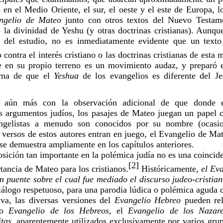
 en el Medio Oriente, el sur, el oeste y el este de Europa, lo
ngelio de Mateo
 junto con otros textos del Nuevo Testame
 la divinidad de Yeshu (y otras doctrinas cristianas). Aunque
 del estudio, no es inmediatamente evidente que un texto 
 contra el interés cristiano o las doctrinas cristianas de esta 
e en su propio terreno es un movimiento audaz, y preparó e
rna de que el 
Yeshua 
de los evangelios es diferente del Je
 aún más con la observación adicional de que donde e
 argumentos judíos, los pasajes de Mateo juegan un papel ce
angelistas a menudo son conocidos por su nombre (ocasio
 versos de estos autores entran en juego, el Evangelio de Mat
e demuestra ampliamente en los capítulos anteriores.
ición tan importante en la polémica judía no es una coincide
[2]
tancia de Mateo para los cristianos.
 Históricamente, 
el Eva
 puente sobre el cual fue mediado el discurso judeo-cristia
álogo respetuoso, para una parodia lúdica o polémica aguda 
iva, las diversas versiones del 
Evangelio Hebreo
 pueden rel
do 
Evangelio de los Hebreos,
 el 
Evangelio de los Nazar
tas
, aparentemente utilizados exclusivamente por varios gru