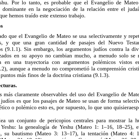
shu. Por lo tanto, es probable que el Evangelio de Mateo 
dominante en la negociación de la relación entre el judaí
 que hemos traído este extenso trabajo.
os
ado que el Evangelio de Mateo se usa selectivamente y repet
as, y que una gran cantidad de pasajes del Nuevo Testa
s (9.1.1). Sin embargo, los argumentos judíos contra la div
lizados en su apoyo no cambian mucho, a menudo solo se re
n en una trayectoria con argumentos polémicos vistos en
.1.2), aunque a menudo no comprometió la comprensión cristi
puntos más finos de la doctrina cristiana (9.1.3).
ecturas.
as más claramente observables del uso del Evangelio de Mate
 judíos es que los pasajes de Mateo se usan de forma selectiv
ético o polémico esto es, por supuesto, lo que uno quisieraesp
ea un conjunto de pericopios centrales para mostrar la h
 Yeshu: la genealogía de Yeshu (Mateo 1: 1–16, 18–25), el
, su bautismo (Mateo 3: 13–17), la tentación (Mateo 4: 1–