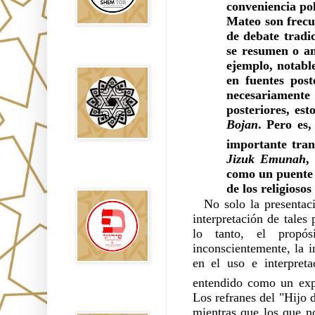
conveniencia pol
Mateo son frecu
de debate tradi
se resumen o am
Falsos Judíos
ejemplo, notabl
en fuentes post
necesariamente 
posteriores, est
Bojan
. Pero es
importante tra
Jizuk Emunah
,
פירוש רבנים
como un puente q
לבשורת מתי
de los religioso
No solo la presentac
interpretación de tales
lo tanto, el propós
inconscientemente, la 
en el uso e interpret
entendido como un exp
Sitios
Los refranes del "Hijo 
Recomendados
mientras que los que n