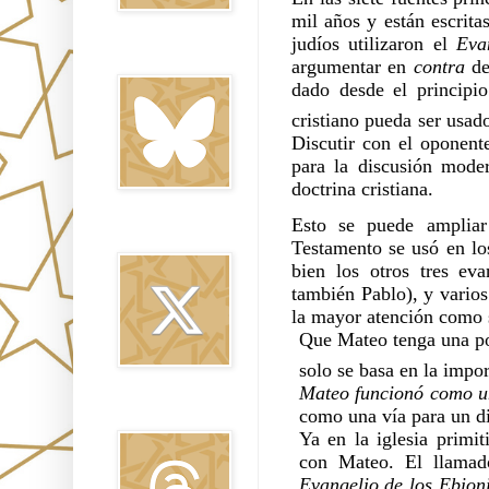
mil años y están escritas
judíos utilizaron el
 Eva
Bluesky
argumentar en 
contra 
de
dado desde el principio
cristiano pueda ser usado
Discutir con el oponent
para la discusión mode
doctrina cristiana.
Esto se puede ampliar
Twitter
Testamento se usó en los
bien los otros tres ev
también Pablo), y varios
la mayor atención como s
Que Mateo tenga una pos
solo se basa en la impor
Mateo funcionó como un
Threads
como una vía para un di
Ya en la iglesia primit
con Mateo. El llama
Evangelio de los Ebioni