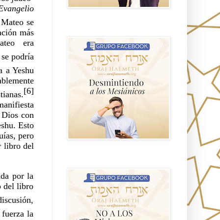
Evangelio 
 Mateo se 
GRUPO sendero
ación más 
teo era 
 se podría 
a a Yeshu 
lemente 
[6]
tianas.
nifiesta 
 Dios con 
shu. Esto 
ías, pero 
libro del 
NO A LOS MISIONEROS MESIÁNICOS
da por la 
del libro 
discusión,
fuerza la 