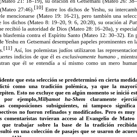
 (Mateo 21: 18–19), su oración en Getsemaní (Mateo 26: 38–4
[10]
 (Mateo 27:46).
 Entre los dichos de Yeshu, su intercamb
ele mencionarse (Mateo 19: 16-21), pero también una selecci
 los dichos (Mateo 8: 19–20, 9: 6, 20:28), su oración al 
e recibió la autoridad de Dios (Mateo 28: 16–20a), y especia
a blasfemia contra el Espíritu Santo (Mateo 12: 30–32). En pa
n de Yeshu en Getsemaní desempeñan papeles prominentes en la
[11]
s.
 Así, los polemistas judíos utilizaron las representacio
ertes indicios de que él es 
exclusivamente humano
 , mientr
dente que esta selección se predeterminó en cierta medida 
ictó como una tradición polémica, ya que la mayoría
piten. Esto no excluye que en algún momento se inició est
, por ejemplo,
Milḥamot ha-Shem
 claramente ejerci
las composiciones subsiguientes, ni tampoco significa
ectivos no fueron refinados y modificados. Pero es muy 
s comentaristas tuvieran acceso al Evangelio de Mateo y
n que trabajar sobre la base de la tradición recibida
sultó en una colección de pasajes que se usaron de acuerd