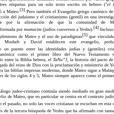
 tres etiquetas para un solo texto escrito en hebreo ("
el 
[3]
yó a Mateo.
 Pero también el Evangelio griego canónico de
ección del judaísmo y el cristianismo (gentil) en una investig
mente por la afirmación de que la comunidad de Ma
[4]
formada por 
mumarim 
(judíos conversos a Yeshu).
 Incluso
[5]
plimiento de Mateo y el uso de paradigmas
 que vinculab
, Mosheh y David establecen este evangelio, probab
 un puente entre las identidades judías y (gentiles) cris
canónica como el primer libro del Nuevo Testamento ma
o entre la Biblia hebrea, el
 TaNa”J
, la historia del pacto de
egada del reino de Dios con la proclamación y ministerio de Ye
ara las biblias impresas modernas, donde Mateo sigue a Malaqu
es de los siglos 4 y 5, Mateo siempre aparece como el primer 
iálogo judeo-cristiano continúa siendo mediado en gran medi
lio de Mateo, que en particular se centra en el contexto judío 
 el pasado, no solo las voces cristianas se escuchan en esta 
s de la tercera búsqueda de Yeshu que ha afirmado con tanta 