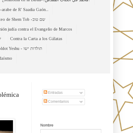
arabe de R' Saadia Gaón...
El Evangelio Hebreo de Mateo de Shem Tob -שם טוב
nión judía contra el Evangelio de Marcos
של
Contra la Carta a los Gálatas
Toldot Yeshu - תולדות ישו
udaísmo
Suscribirse a nuestro sito
Entradas
olémica
Comentarios
Formulario de contacto
Nombre