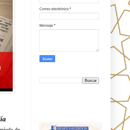
Correo electrónico
*
Mensaje
*
Busca en Oraj HaEmeth
FB
אורח האמת-Oraj HaEmet: Anti-
ía
misionerismo mesiánico
ríodo de 