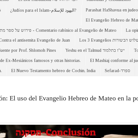
s
Parashat HaShavua en judeo-
¿Judíos para el Islam-اليهود للإسلام?
פירוש על ספר מתי - Comentario rabínico al Evangelio de Mateo
La opi
Contra el antisemita Evangelio de Juan
Los 3 Evangelios וש הבשורות
fuente por Prof. Shlomoh Pines
Yeshu en el Talmud יש"ו בתלמוד
 de Ex-Mesiánicos famosos y otras historias.
El Mashiaj conforme al j
n.
El Nuevo Testamento hebreo de Cochin, India
Sefarad-ספרד
ón: El uso del Evangelio Hebreo de Mateo en la p