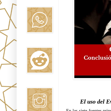
Oraj HaEmet
Reddit
Instagram
El uso del E
En las siete fuentes pr