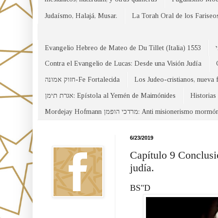
Judaísmo, Halajá, Musar.
La Torah Oral de los Fariseo
Evangelio Hebreo de Mateo de Du Tillet (Italia) 1553
Contra el Evangelio de Lucas: Desde una Visión Judía
חזוק אמונה-Fe Fortalecida
Los Judeo-cristianos, nueva 
אגרת תימן: Epístola al Yemén de Maimónides
Historias
Mordejay Hofmann מרדכי הופמן: Anti misionerismo mormó
Facebook
6/23/2019
Capítulo 9 Conclusi
judía.
BS"D
Canal WhatsApp