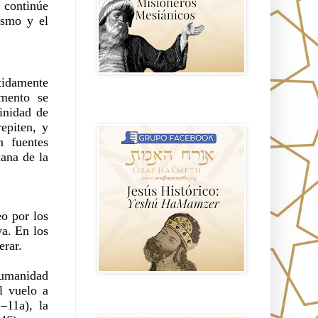
continúe 
smo y el 
idamente 
mento se 
Hablemos de historia, Yeshua o Jesus
inidad de 
el mito mas grande.
piten, y 
 fuentes 
ana de la 
o por los 
a. En los 
erar.
umanidad 
 vuelo a 
Anti misionerismo Mormón
11a), la 