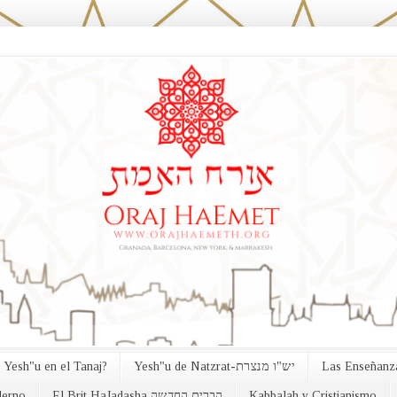
 Yesh"u en el Tanaj?
Yesh"u de Natzrat-יש"ו מנצרת
Las Enseñanza
erno
El Brit HaJadasha הברית החדשה
Kabbalah y Cristianismo