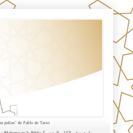
s judías" de Pablo de Tarso
¿Mahoma en la Biblia-محمد في الكتاب المقدس؟?