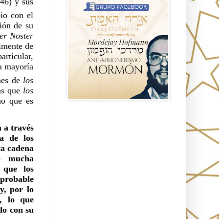
6) y sus 
io con el 
ón de su 
Pater Noster 
lmente de 
rticular, 
 mayoría 
nes de 
los 
as que 
los 
demuestran que él se entendía a sí mismo como un mero humano que es 
Seguidores
a través 
 de los 
a cadena 
ó mucha 
 que los 
probable 
, por lo 
, lo que 
o con su 