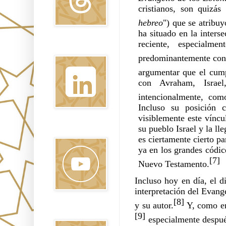
cristianos, son quizás
hebreo
") que se atribu
ha situado en la inters
reciente, especial
Linkedin
predominantemente con
argumentar que el cum
con Avraham, Israel
intencionalmente, como
Incluso su posición 
visiblemente este víncul
su pueblo Israel y la ll
Youtube
es ciertamente cierto p
ya en los grandes códic
[7]
Nuevo Testamento.
Incluso hoy en día, el d
interpretación del Evange
[8]
y su autor.
 Y, como en
Pinterest
[9]
 especialmente despué