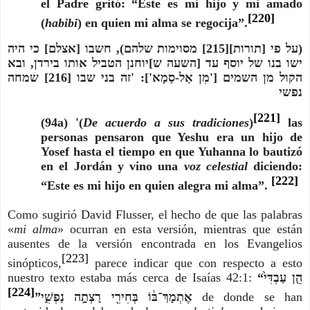
el Padre gritó: “Este es mi hijo y mi amado
[220]
(
habibi
) en quien mi alma se regocija”.
(על פי [תורות][215] מסוימות שלהם), חשבו [אצלם] כי היה
ישו בנו של יוסף עד [השעה ש]יוחנן הטביל אותו בירדן, ובא
הקול מן השמים ['מִן אַל-סַמָא']: 'זה בני שבו [216] שמחה
נפשי
[221]
(94a) '(
De acuerdo a sus tradiciones
)
las
personas pensaron que Yeshu era un hijo de
Yosef hasta el tiempo en que Yuhanna lo bautizó
en el Jordán y vino una
voz celestial
diciendo:
[222]
“Este es mi hijo en quien alegra mi alma”.
Como sugirió David Flusser, el hecho de que las palabras
«
mi alma
» ocurran en esta versión, mientras que están
ausentes de la versión encontrada en los Evangelios
[223]
sinópticos,
parece indicar que con respecto a esto
nuestro texto estaba más cerca de Isaías 42:1:
“הֵ֤ן עַבְדִּי֙
[224]
אֶתְמָךְ־בּ֔וֹ בְּחִירִ֖י רָצְתָ֣ה נַפְשִׁ֑י”
de donde se han