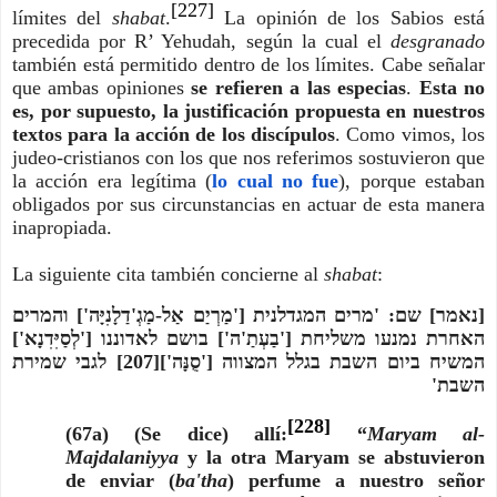
[227]
límites del
shabat
.
La opinión de los Sabios está
precedida por R’ Yehudah, según la cual el
desgranado
también está permitido dentro de los límites. Cabe señalar
que ambas opiniones
se refieren a las especias
.
Esta no
es, por supuesto, la justificación propuesta en nuestros
textos para la acción de los discípulos
. Como vimos, los
judeo-cristianos con los que nos referimos sostuvieron que
la acción era legítima (
lo cual no fue
), porque estaban
obligados por sus circunstancias en actuar de esta manera
inapropiada.
La siguiente cita también concierne al
shabat
:
[נאמר] שם: 'מרים המגדלנית ['מַרְיַם אַל-מַגְ'דַלָנִיָּה'] והמרים
האחרת נמנעו משליחת ['בַעְתַ'ה'] בושם לאדוננו ['לְסַיִּדִנָא']
המשיח ביום השבת בגלל המצווה ['סֻנָּה'][207] לגבי שמירת
השבת'
[228]
(67a) (Se dice) allí:
“
Maryam al-
Majdalaniyya
y la otra Maryam se abstuvieron
de enviar (
ba'tha
) perfume a nuestro señor