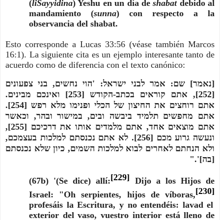
(
liSayyidina
) Yeshu
en un día de
shabat
debido al
mandamiento (
sunna
) con respecto a la
observancia del shabat.
Esto corresponde a Lucas 33:56 (véase también Marcos
16:1). La siguiente cita es un ejemplo interesante tanto de
acuerdo como de diferencia con el texto canónico:
[נאמר] שם: אמר לבני ישראל: 'הוי נחשים, בני צפעונים
[252], אתם קוראים בכתב-הקודש [253] ואינכם מבינים.
אתם רוחצים את החיצון של הכלי ופנימו מלא רפש [254].
אתם מחפשים תלמיד ביבשה ובים, במישור ובהר, וכאשר
אתם מוצאים אחד, אתם מלמדים אותו את דרכיכם [255],
ונעשה גרוע מכם [256]. לא אתם נכנסתם למלכות בעצמכם,
ולא הנחתם לאחרים לבוא למלכות השמים, כיון שלא נכנסתם
[בה]'."
[229]
(67b) '(Se dice) allí:
Dijo a los Hijos de
[230]
Israel: "Oh serpientes, hijos de víboras,
profesáis la Escritura, y no entendéis: lavad el
exterior del vaso, vuestro interior está lleno de