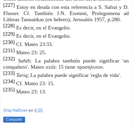
[227]
Estoy en deuda con esta referencia a S. Safrai y D.
Flusser. Cf. También J.N. Essmmi, Prolegomena ad
Litleras Tannaitkas (en hebreo), Jerusalén 1957, p.280.
[228]
Es decir, en el Evangelio.
[229]
Es decir, en el Evangelio.
[230]
Cf. Mateo 23:33.
[231]
Mateo 23: 25.
[232]
Sahib
; La palabra también puede significar 'un
compañero'. Mateo xxiii: 15 tiene προσηλυτον.
[233]
Tariq
; La palabra puede significar 'regla de vida'.
[234]
Cf. Mateo 23: 15.
[235]
Mateo 23: 13.
Oraj HaEmet
en
6:55
Compartir