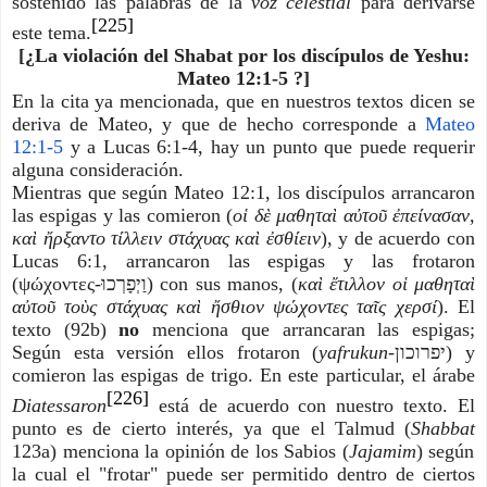
sostenido las palabras de la
voz celestial
para derivarse
[225]
este tema.
[¿La violación del Shabat por los discípulos de Yeshu:
Mateo 12:1-5 ?]
En la cita ya mencionada, que en nuestros textos dicen se
deriva de Mateo, y que de hecho corresponde a
Mateo
12:1-5
y a Lucas 6:1-4, hay un punto que puede requerir
alguna consideración.
Mientras que según Mateo 12:1, los discípulos arrancaron
las espigas y las comieron (
οἱ δὲ μαθηταὶ αὐτοῦ ἐπείνασαν,
καὶ ἤρξαντο τίλλειν στάχυας καὶ ἐσθίειν
), y de acuerdo con
Lucas 6:1, arrancaron las espigas y las frotaron
(ψώχοντες-וַיְפָרְכוּ) con sus manos, (
καὶ ἔτιλλον οἱ μαθηταὶ
αὐτοῦ τοὺς στάχυας καὶ ἤσθιον ψώχοντες ταῖς χερσί
). El
texto (92b)
no
menciona que arrancaran las espigas;
Según esta versión ellos frotaron (
yafrukun-
יפרוכון) y
comieron las espigas de trigo. En este particular, el árabe
[226]
Diatessaron
está de acuerdo con nuestro texto. El
punto es de cierto interés, ya que el Talmud (
Shabbat
123a) menciona la opinión de los Sabios (
Jajamim
) según
la cual el "frotar" puede ser permitido dentro de ciertos