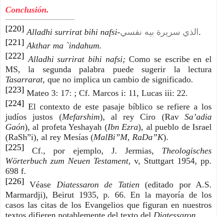
Conclusión.
[220]
Alladhi surrirat bihi nafsi-
الذي سريرة بيه نفسي
.
[221]
Akthar ma `indahum.
[222]
Alladhi surrirat bihi nafsi;
Como se escribe en el
MS, la segunda palabra puede sugerir la lectura
Tasarrarat
, que no implica un cambio de significado.
[223]
Mateo 3: 17: ; Cf. Marcos i: 11, Lucas iii: 22.
[224]
El contexto de este pasaje bíblico se refiere a los
judíos justos (
Mefarshim
), al rey Ciro (Rav
Sa’adia
Gaón
), al profeta Yeshayah (
Ibn Ezra
), al pueblo de Israel
(RaSh”i), al rey Mesías (
MalBi”M, RaDa”K
).
[225]
Cf., por ejemplo, J. Jermias,
Theologisches
Wörterbuch zum Neuen Testament
, v, Stuttgart 1954, pp.
698 f.
[226]
Véase
Diatessaron de Tatien
(editado por A.S.
Marmardji), Beirut 1935, p. 66. En la mayoría de los
casos las citas de los Evangelios que figuran en nuestros
textos difieren notablemente del texto del
Diatessaron
.