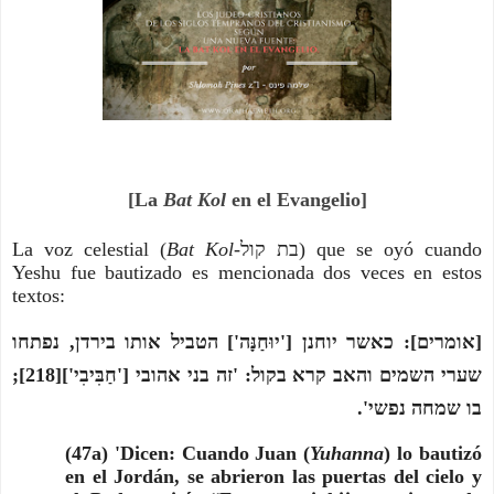
[La
Bat Kol
en el Evangelio]
La voz celestial (
Bat Kol
-בת קול) que se oyó cuando
Yeshu fue bautizado es mencionada dos veces en estos
textos:
[אומרים]: כאשר יוחנן ['יוּחַנָּה'] הטביל אותו בירדן, נפתחו
שערי השמים והאב קרא בקול: 'זה בני אהובי ['חַבִּיבִי'][218];
בו שמחה נפשי'.
(47a) 'Dicen: Cuando Juan (
Yuhanna
) lo bautizó
en el Jordán, se abrieron las puertas del cielo y