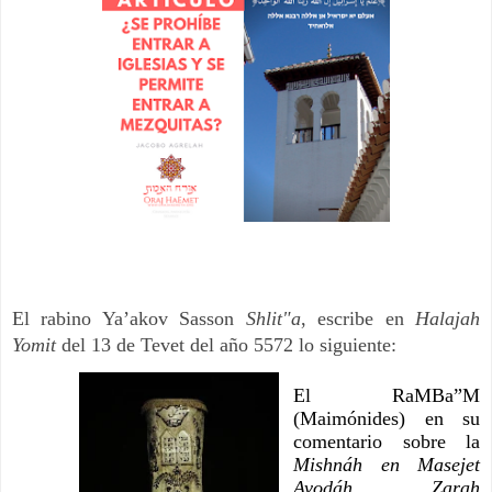
El rabino Ya’akov Sasson 
Shlit"a
, escribe en 
Halajah 
Yomit
 del 13 de Tevet del año 5572 lo siguiente:
El RaMBa”M 
(Maimónides) en su 
comentario sobre la 
Mishnáh en Masejet 
Avodáh Zarah 