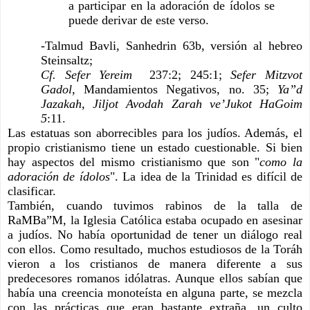
a participar en la adoración de ídolos se 
puede derivar de este verso.
-Talmud Bavli, Sanhedrin 63b, versión al hebreo 
Steinsaltz; 
Cf. Sefer Yereim 
 237:2; 245:1; 
Sefer Mitzvot 
Gadol,
 Mandamientos Negativos, no. 35; 
Ya”d 
Jazakah, Jiljot Avodah Zarah ve’Jukot HaGoim 
5
:11.
Las estatuas son aborrecibles para los judíos. Además, el 
propio cristianismo tiene un estado cuestionable. Si bien 
hay aspectos del mismo cristianismo que son "
como la 
adoración de ídolos
". La idea de la Trinidad es difícil de 
clasificar.
También, cuando tuvimos rabinos de la talla de 
RaMBa”M, la Iglesia Católica estaba ocupado en asesinar 
a judíos. No había oportunidad de tener un diálogo real 
con ellos. Como resultado, muchos estudiosos de la Toráh 
vieron a los cristianos de manera diferente a sus 
predecesores romanos idólatras. Aunque ellos sabían que 
había una creencia monoteísta en alguna parte, se mezcla 
con las prácticas que eran bastante extraña, un culto 