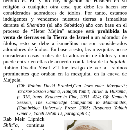
bendito es Él, y no hay negación de Hashem en su 
religión o cualquier otra cosa que debe les hacen ser 
considerados adoradores de ídolos. Por tanto, estamos 
indulgentes y vendemos nuestras tierras a ismaelitas 
durante el 
Shemitta 
(el año Sabático) año con base en el 
proceso de “Heter Mejira" aunque está 
prohibida la 
venta de tierras en la Tierra de Israel
 a un adorador de 
ídolos; esto se debe a ismaelitas no son considerados 
adoradores de ídolos. En base a esto, las mezquitas no se 
consideran casas reales de la adoración de ídolos y uno 
puede entrar en ellas de acuerdo con la letra de la 
hajalah
. 
Rabino Ovadia Yosef z”l fue testigo de ver a  rabinos 
prominentes que oraban en la mezquita, en la cueva de 
Majpela.
(
Cfr. Rabino David Frankel,Can Jews enter Mosques?; 
Ya’akov Sasson Shlit"a, Halajah Yomit; Tarikh al-Hukama, 
p. 318, trans. Kraemer in Fine, 2001. 424; Cfr. Kenneth 
Seeskin, The Cambridge Companion to Maimonides, 
(Cambridge University Press: 2005; Responsa Yabiah 
Omer 7, Yoreh De'ah 12, paragraph 4.
)
Rab Meir Lipnick 
Shlit"a
, continua 