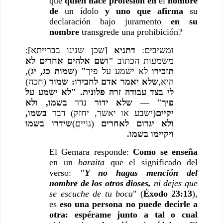
que 
quien hace profesión en
 el 
nombre 
de
 un ídolo 
y uno que afirma
 su 
declaración bajo juramento 
en su 
nombre 
transgrede una prohibición?
ומשיבים: 
דתניא
 [שכן שנינו בברייתא]: 
משמעות הכתוב 
"ושם אלהים אחרים לא 
), 
שמות כג, יג
 (
"
 לא ישמע על פיך
תזכירו
היא,
שלא יאמר אדם לחבירו: שמור
 (חכה) 
לי בצד עבודה זרה פלונית. "לא ישמע על 
בשמו, ולא 
 נדר 
שלא ידור
 — 
פיך"
יקיים
(ישבע או יאשר, יחזק) דבר 
בשמו, 
ולא יגרום לאחרים
 (גויים)
שידרו בשמו 
ויקיימו בשמו.
El Gemara responde: 
Como se enseña
en un 
baraita
 que el significado del 
verso: 
"Y no hagas mención del 
nombre de los otros dioses,
 ni dejes que 
se escuche de tu boca
" (
Éxodo 23:13
), 
es 
eso una persona no puede decirle a 
otra: espérame junto a tal o cual