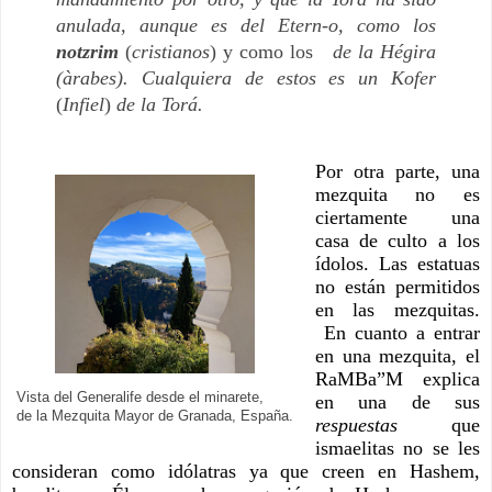
anulada, aunque es del Etern-o, como los 
notzrim 
(
cristianos
) y como los 
  de la Hégira 
(àrabes). Cualquiera de estos es un Kofer 
(
Infiel
) 
de la Torá.
Por otra parte, una 
mezquita no es 
ciertamente una 
casa de culto a los 
ídolos. Las estatuas 
no están permitidos 
en las mezquitas. 
 En cuanto a entrar 
en una mezquita, el 
RaMBa”M explica 
Vista del Generalife desde el minarete,
en una de sus 
de la Mezquita Mayor de Granada, España.
respuestas 
que 
ismaelitas no se les 
consideran como idólatras ya que creen en Hashem, 