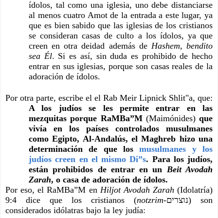
ídolos, tal como una iglesia, uno debe distanciarse 
al menos cuatro Amot de la entrada a este lugar, ya 
que es bien sabido que las iglesias de los cristianos 
se consideran casas de culto a los ídolos, ya que 
creen en otra deidad además de 
Hashem, bendito 
sea Él
. Si es así, sin duda es prohibido de hecho 
entrar en sus iglesias, porque son casas reales de la 
adoración de ídolos.
Por otra parte, escribe el el Rab Meir Lipnick Shlit"a, que:
A los judíos se les permite entrar en las 
mezquitas porque RaMBa”M 
(Maimónides)
 que 
vivía en los países controlados musulmanes 
como Egipto, Al-Andalús, el Maghreb hizo una 
determinación de que los 
musulmanes y los 
judíos creen en el mismo Di”s
. Para los judíos, 
están prohibidos de entrar en un 
Beit Avodah 
Zarah
, o casa de adoración de ídolos.
Por eso, el RaMBa”M en 
Hiljot Avodah Zarah
 (Idolatría) 
9:4 dice que los cristianos (
notzrim-
נוצרים) son 
considerados idólatras bajo la ley judía: