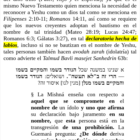
mismo Nuevo Testamento quien menciona la necesidad de 
reconocer a Yeshu como un dios tal como se menciona en 
Filipenses 
2:10-11; 
Romanos 
14:11, así como se requiere 
que los nuevos creyentes adoptan el bautismo en el 
nombre de tal trinidad (Mateo 28:19; Lucas 24:47; 
Romanos 6:3; Gálatas 3:27), en tal 
declaratoria hecha de 
labios
,
 incluso si no se bautizan en el nombre de Yeshu, 
tales personas también hacen
 avodah zarah 
(idolatría) tal 
como advierte el 
Talmud Bavli masejet Sanhedrin
 63b:
א שנינו במשנה שכל 
הנודר בשמו והמקיים בשמו
הנודר בשמו 
 ושואלים: 
הרי זה ב"לא תעשה".
— 
והמקיים בשמו מנלן
 [מנין לנו] איסור זה?
§ La Mishná enseña con respecto a 
aquel que se compromete en
 el 
nombre de
 un ídolo 
y uno que afirma
su declaración bajo juramento 
en su 
nombre, 
que 
esta
 persona está en la 
transgresión 
de una prohibición. 
La 
Guemará pregunta: 
¿De dónde
 deriva 