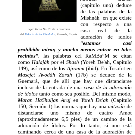
(capítulo uno) deduce 
de las palabras de la 
Mishnáh  en que existe 
con respecto a una 
Sefer Torah
No. 23 de la colección
casa real de la 
del
Palacio de los Olvidados
, Granada, España.
adoración de ídolos 
“
estamos casi 
prohibido mirar, y mucho menos entrar en tales 
recintos”.
 las palabras del RaMBa”M se citan 
como 
Halajáh 
por el 
Shash 
(Yoreh De'ah, Capítulo 
149), así como de los 
Ajronim 
(ibid). En Tosafot en 
Masejet Avodáh Zarah
 (17b) se deduce de la 
Guemará, que de allí que hay que distanciarse 
incluso de la entrada de una 
casa de la adoración 
de ídolos
 tanto como sea posible. Del mismo modo, 
Maran HaShuljan Aruj
 en 
Yoreh De'ah
 (Capítulo 
150, Sección 1) las normas que hay una 
mitzváh 
de 
distanciarse uno mismo de cuatro Amot 
(aproximadamente 6,5 pies) de un camino de la 
adoración de ídolos. Por lo tanto, si uno está 
caminando cerca de una casa de la adoración de 