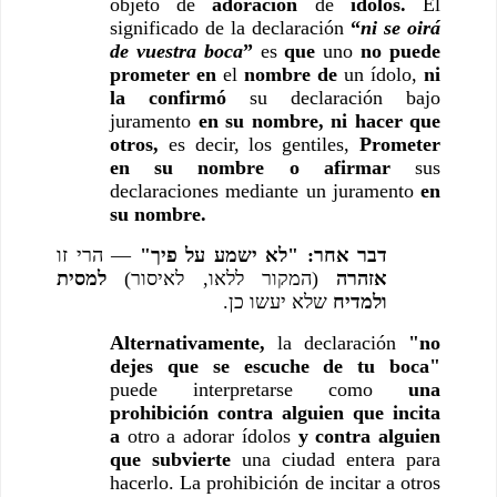
objeto de 
adoración
 de 
ídolos. 
El 
significado de la declaración 
“
ni se oirá 
de vuestra boca
”
 es 
que
 uno 
no puede 
prometer en
 el 
nombre de
 un ídolo, 
ni 
la confirmó
 su declaración bajo 
juramento 
en su nombre, ni hacer que 
otros,
 es decir, los gentiles, 
Prometer 
en su nombre o afirmar
 sus 
declaraciones mediante un juramento 
en 
su nombre.
דבר אחר: "לא ישמע על פיך"
 — הרי זו 
אזהרה
 (המקור ללאו, לאיסור) 
למסית 
ולמדיח
 שלא יעשו כן.
Alternativamente,
 la declaración 
"no 
dejes que se escuche de tu boca"
puede interpretarse como 
una 
prohibición contra alguien que incita 
a
 otro a adorar ídolos 
y contra alguien 
que subvierte
 una ciudad entera para 
hacerlo. La prohibición de incitar a otros 