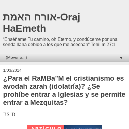
אורח האמת-Oraj
HaEmeth
“Enséñame Tu camino, oh Eterno, y condúceme por una
senda llana debido a los que me acechan” Tehilim 27:1
▼
1/03/2014
¿Para el RaMBa"M el cristianismo es
avodah zarah (idolatría)? ¿Se
prohíbe entrar a Iglesias y se permite
entrar a Mezquitas?
BS"D