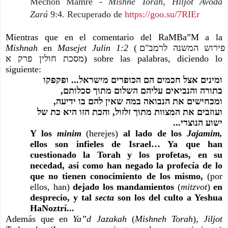
Mechon Mamre -
 Mishné Torah, Hiljot Avodá 
Zará
 9:4. Recuperado de 
https://goo.su/7RIEr
Mientras que en el comentario del RaMBa”M a la 
Mishnah 
en 
Masejet Julin 1:2
 (פירוש המשנה לרמב"ם 
מסכת חולין פרק א) sobre las palabras, diciendo lo 
siguiente:
ומינים אצל חכמים הם הכופרים מישראל... ופקפקו 
בתורה והנביאים עליהם השלום מתוך סכלותם, 
ומכחישים את הנבואה במה שאין להם בו ידיעה, 
ועוזבים את המצוות מתוך זלזול, והכת הזו היא כת של 
ישוע הנוצרי...
Y los 
minim 
(herejes)
 al lado de los 
Jajamim, 
ellos son infieles de Israel… Ya que han 
cuestionado la Torah y los profetas, en su 
necedad, así como han negado la profecía de lo 
que no tienen conocimiento de los mismo, 
(por 
ellos, han)
 dejado los mandamientos 
(
mitzvot
)
 en 
desprecio, y tal 
secta 
son los del culto a Yeshua 
HaNoztrí...
Además que en 
Ya”d Jazakah
 (
Mishneh Torah
), 
Jiljot 