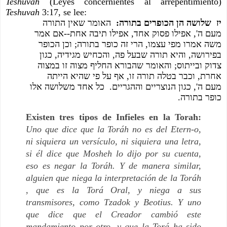
Teshuvah 
(Leyes concernientes al arrepentimiento) 
Teshuvah 
3:17, se lee:
יז  שלושה הן הכופרים בתורה: 
 האומר שאין התורה 
מעם ה', אפילו פסוק אחד, אפילו תיבה אחת--אם אמר 
משה אמרו מפי עצמו, הרי זה כופר בתורה; וכן הכופר 
בפירושה, והיא תורה שבעל פה, והכחיש מגידיה, כגון 
צדוק ובייתוס; והאומר שהבורא החליף מצוה זו במצוה 
אחרת, וכבר בטלה תורה זו, אף על פי שהיא הייתה 
מעם ה', כגון הנוצריים וההגריים.  כל אחד משלושה אלו 
כופר בתורה.
Existen tres tipos de Infieles en la Torah: 
Uno que dice que la Toráh no es del Etern-o, 
ni siquiera un versículo, ni siquiera una letra, 
si él dice que Mosheh lo dijo por su cuenta, 
eso es negar la Toráh. Y de manera similar, 
alguien que niega la interpretación de la Toráh 
, que es la Torá Oral, y niega a sus 
transmisores, como Tzadok y Beotius. Y uno 
que dice que el Creador cambió este 
mandamiento por otro, y que la Torá ha sido 