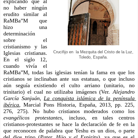
explicando que al 
no haber ningún 
erudito similar al 
RaMBa”M que 
hizo una 
determinación 
sobre el 
cristianismo y las 
Iglesias cristianas. 
Crucifijo en la Mezquita del Cristo de la Luz,
Toledo, España.
En el siglo 12, 
cuando vivía el 
RaMBa”M, todas las iglesias tenían la fama en que los 
cristianos se inclinaban ante sus estatuas, o que incluso 
aún seguía existiendo el culto arriano (unitario, no 
trinitario) el cual no utilizaba imágenes (Ver.
 Alejandro 
García Sanjuán, 
La conquista islámica de la península 
ibérica
, Marcial Pons Historia, España, 2013, pp. 225, 
276, 275). No hubo cristianos moderados como los 
evangélicos protestantes, 
incluso, en tales centros 
cristianos-protestantes se hace la declaración de fe en la 
que reconocen de palabra que Yeshu es un dios, o parte 
del dios trino (
Pater, Hijo y el Espiritu
), ya que es el 