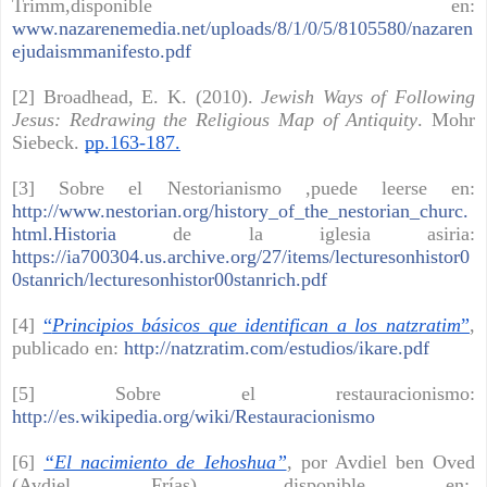
Trimm,disponible en:
www.nazarenemedia.net/uploads/8/1/0/5/8105580/nazaren
ejudaismmanifesto.pdf
[2] Broadhead, E. K. (2010).
Jewish Ways of Following
Jesus: Redrawing the Religious Map of Antiquity
. Mohr
Siebeck.
pp.163-187.
[3] Sobre el Nestorianismo ,puede leerse en:
http://www.nestorian.org/history_of_the_nestorian_churc.
html.Historia
de la iglesia asiria:
https://ia700304.us.archive.org/27/items/lecturesonhistor0
0stanrich/lecturesonhistor00stanrich.pdf
[4]
“
Principios básicos que identifican a los natzratim
”
,
publicado en:
http://natzratim.com/estudios/ikare.pdf
[5] Sobre el restauracionismo:
http://es.wikipedia.org/wiki/Restauracionismo
[6]
“El nacimiento de Iehoshua”
, por Avdiel ben Oved
(Avdiel Frías), disponible en: