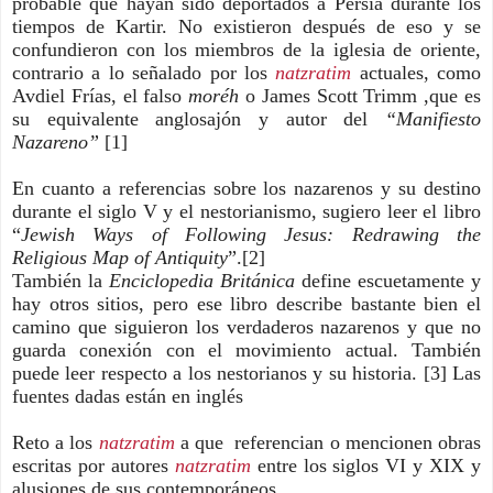
probable que hayan sido deportados a Persia durante los
tiempos de Kartir. No existieron después de eso y se
confundieron con los miembros de la iglesia de oriente,
contrario a lo señalado por los
natzratim
actuales, como
Avdiel Frías, el falso
moréh
o James Scott Trimm ,que es
su equivalente anglosajón y autor del
“Manifiesto
Nazareno”
[1]
En cuanto a referencias sobre los nazarenos y su destino
durante el siglo V y el nestorianismo, sugiero leer el libro
“
Jewish Ways of Following Jesus: Redrawing the
Religious Map of Antiquity
”.[2]
También la
Enciclopedia Británica
define escuetamente y
hay otros sitios, pero ese libro describe bastante bien el
camino que siguieron los verdaderos nazarenos y que no
guarda conexión con el movimiento actual. También
puede leer respecto a los nestorianos y su historia. [3] Las
fuentes dadas están en inglés
Reto a los
natzratim
a que referencian o mencionen obras
escritas por autores
natzratim
entre los siglos VI y XIX y
alusiones de sus contemporáneos.