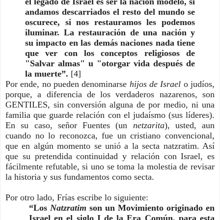
el legado de Israel es ser la nación modelo, si
andamos descarriados el resto del mundo se
oscurece, si nos restauramos les podemos
iluminar. La restauración de una nación y
su impacto en las demás naciones nada tiene
que ver con los conceptos religiosos de
"Salvar almas" u "otorgar vida después de
la muerte”.
[4]
Por ende, no pueden denominarse
hijos de Israel
o judíos,
porque, a diferencia de los verdaderos nazarenos, son
GENTILES, sin conversión alguna de por medio, ni una
familia que guarde relación con el judaísmo (sus líderes).
En su caso, señor Fuentes (un
netzarita
), usted, aun
cuando no lo reconozca, fue un cristiano convencional,
que en algún momento se unió a la secta natzratim. Así
que su pretendida continuidad y relación con Israel, es
fácilmente refutable, si uno se toma la molestia de revisar
la historia y sus fundamentos como secta.
Por otro lado, Frías escribe lo siguiente:
“Los
Natzratim
son un Movimiento originado en
Israel en el siglo I de la Era Común, para esta