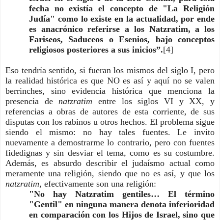
fecha no existía el concepto de "La Religión
Judía" como lo existe en la actualidad, por ende
es anacrónico referirse a los Natzratim, a los
Fariseos, Saduceos o Esenios, bajo conceptos
religiosos posteriores a sus inicios”.
[4]
Eso tendría sentido, si fueran los mismos del siglo I, pero
la realidad histórica es que NO es así y aquí no se valen
berrinches, sino evidencia histórica que menciona la
presencia de
natzratim
entre los siglos VI y XX, y
referencias a obras de autores de esta corriente, de sus
disputas con los rabinos u otros hechos. El problema sigue
siendo el mismo: no hay tales fuentes. Le invito
nuevamente a demostrarme lo contrario, pero con fuentes
fidedignas y sin desviar el tema, como es su costumbre.
Además, es absurdo describir el judaísmo actual como
meramente una religión, siendo que no es así, y que los
natzratim
, efectivamente son una religión:
"No hay Natzratim gentiles… El término
"Gentil" en ninguna manera denota inferioridad
en comparación con los Hijos de Israel, sino que