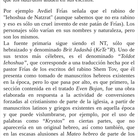
Por ejemplo Avdiel Frías señala que el rabino de
"Iehoshua de Natzrat" (aunque sabemos que no era rabino
y eso es sólo un cruel invento de este patán de Frías). Los
personajes sólo varían en sus nombres y naturaleza, pero
son los mismos.
La fuente primaria sigue siendo el NT, sólo que
hebraizado y denominado
Brit Jadashá
(
KeTe”R
). Uno de
sus textos más célebres, es el denominado
“Toldot
Iehoshua”
, que corresponde a una traducción hecha por el
pastor Frías de los escritos del rabino Shem Tov, que él
presenta como tomado de manuscritos hebreos existentes
en la época, pero lo que pasa por alto, es que primero, la
sección contenida en el tratado
Even Bojan
, fue una obra
elaborada en respuesta a la actividad de conversiones
forzadas al cristianismo de parte de la iglesia, a partir de
manuscritos latinos y griegos existentes en aquella época
y que puede vislumbrarse, por ejemplo, por el uso de
palabras como “
Krystos
” en ciertas partes, que no
aparecería en un original hebreo, así como también, que
en las escasas alusiones al
Mateo hebreo
de parte de los