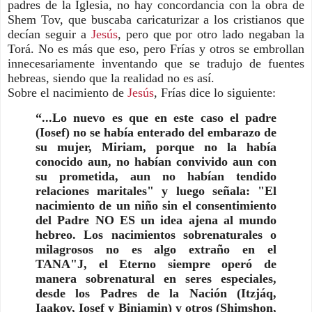
padres de la Iglesia, no hay concordancia con la obra de
Shem Tov, que buscaba caricaturizar a los cristianos que
decían seguir a
Jesús
, pero que por otro lado negaban la
Torá. No es más que eso, pero Frías y otros se embrollan
innecesariamente inventando que se tradujo de fuentes
hebreas, siendo que la realidad no es así.
Sobre el nacimiento de
Jesús
, Frías dice lo siguiente:
“...Lo nuevo es que en este caso el padre
(Iosef) no se había enterado del embarazo de
su mujer, Miriam, porque no la había
conocido aun, no habían convivido aun con
su prometida, aun no habían tendido
relaciones maritales" y luego señala: "El
nacimiento de un niño sin el consentimiento
del Padre NO ES un idea ajena al mundo
hebreo. Los nacimientos sobrenaturales o
milagrosos no es algo extraño en el
TANA"J, el Eterno siempre operó de
manera sobrenatural en seres especiales,
desde los Padres de la Nación (Itzjáq,
Iaakov, Iosef y Biniamin) y otros (Shimshon,