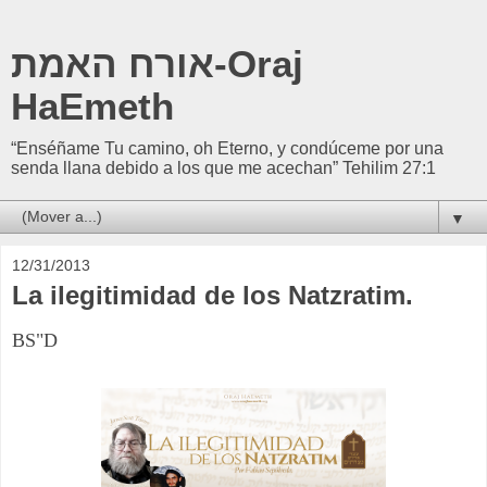
אורח האמת-Oraj
HaEmeth
“Enséñame Tu camino, oh Eterno, y condúceme por una
senda llana debido a los que me acechan” Tehilim 27:1
▼
12/31/2013
La ilegitimidad de los Natzratim.
BS"D