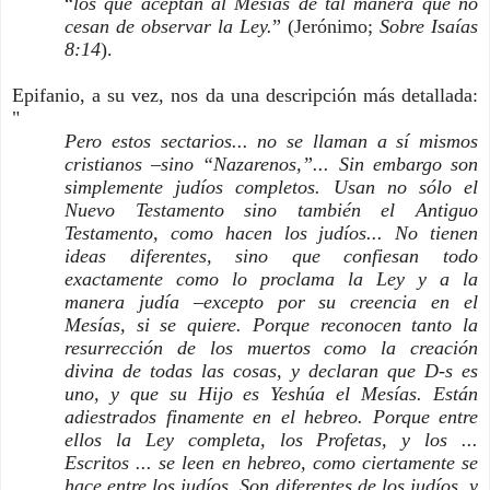
“
los que aceptan al Mesías de tal manera que no
cesan de observar la Ley.
” (Jerónimo;
Sobre Isaías
8:14
).
Epifanio, a su vez, nos da una descripción más detallada:
"
Pero estos sectarios... no se llaman a sí mismos
cristianos –sino “Nazarenos,”... Sin embargo son
simplemente judíos completos. Usan no sólo el
Nuevo Testamento sino también el Antiguo
Testamento, como hacen los judíos... No tienen
ideas diferentes, sino que confiesan todo
exactamente como lo proclama la Ley y a la
manera judía –excepto por su creencia en el
Mesías, si se quiere. Porque reconocen tanto la
resurrección de los muertos como la creación
divina de todas las cosas, y declaran que D-s es
uno, y que su Hijo es Yeshúa el Mesías. Están
adiestrados finamente en el hebreo. Porque entre
ellos la Ley completa, los Profetas, y los ...
Escritos ... se leen en hebreo, como ciertamente se
hace entre los judíos. Son diferentes de los judíos, y