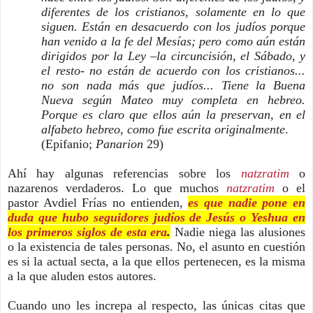
diferentes de los cristianos, solamente en lo que
siguen. Están en desacuerdo con los judíos porque
han venido a la fe del Mesías; pero como aún están
dirigidos por la Ley –la circuncisión, el Sábado, y
el resto- no están de acuerdo con los cristianos...
no son nada más que judíos... Tiene la Buena
Nueva según Mateo muy completa en hebreo.
Porque es claro que ellos aún la preservan, en el
alfabeto hebreo, como fue escrita originalmente
.
(Epifanio;
Panarion
29)
Ahí hay algunas referencias sobre los
natzratim
o
nazarenos verdaderos. Lo que muchos
natzratim
o el
pastor Avdiel Frías no entienden,
es que nadie pone en
duda que hubo seguidores judíos de Jesús o Yeshua en
los primeros siglos de esta era
.
Nadie niega las alusiones
o la existencia de tales personas. No, el asunto en cuestión
es si la actual secta, a la que ellos pertenecen, es la misma
a la que aluden estos autores.
Cuando uno les increpa al respecto, las únicas citas que