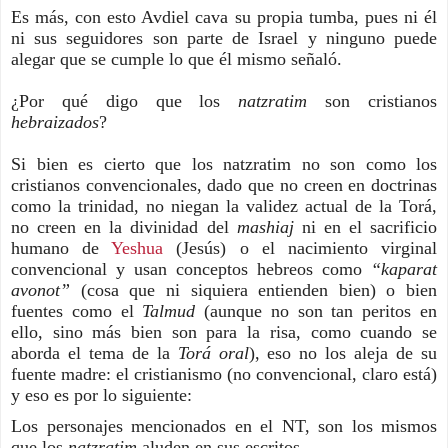
Es más, con esto Avdiel cava su propia tumba, pues ni él
ni sus seguidores son parte de Israel y ninguno puede
alegar que se cumple lo que él mismo señaló.
¿Por qué digo que los
natzratim
son cristianos
hebraizados
?
Si bien es cierto que los natzratim no son como los
cristianos convencionales, dado que no creen en doctrinas
como la trinidad, no niegan la validez actual de la Torá,
no creen en la divinidad del
mashiaj
ni en el sacrificio
humano de
Yeshua
(Jesús) o el nacimiento virginal
convencional y usan conceptos hebreos como
“kaparat
avonot”
(cosa que ni siquiera entienden bien) o bien
fuentes como el
Talmud
(aunque no son tan peritos en
ello, sino más bien son para la risa, como cuando se
aborda el tema de la
Torá oral
), eso no los aleja de su
fuente madre: el cristianismo (no convencional, claro está)
y eso es por lo siguiente:
Los personajes mencionados en el NT, son los mismos
que los
natzratim
aluden en sus escritos.