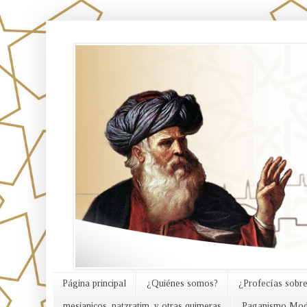
אורח האמת
Página principal
¿Quiénes somos?
¿Profecías sobre
mesianicos, natzratim, y otras quimeras
Paganismo Mod