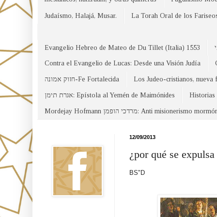
Judaísmo, Halajá, Musar.
La Torah Oral de los Fariseo
Evangelio Hebreo de Mateo de Du Tillet (Italia) 1553
Contra el Evangelio de Lucas: Desde una Visión Judía
חזוק אמונה-Fe Fortalecida
Los Judeo-cristianos, nueva 
אגרת תימן: Epístola al Yemén de Maimónides
Historias
Mordejay Hofmann מרדכי הופמן: Anti misionerismo mormó
Facebook
12/09/2013
¿por qué se expulsa
BS"D
Canal WhatsApp