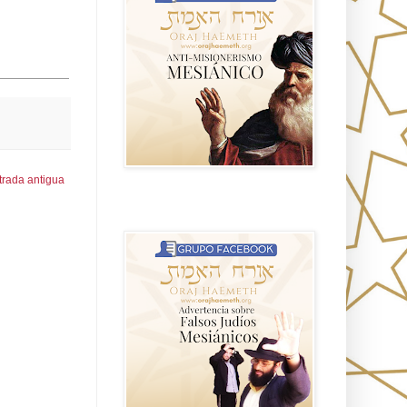
trada antigua
Advertencia sobre Falsos Judíos
Mesíanicos