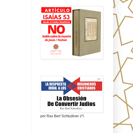
Isaías 53 en griego
La obsesión de convertir judíos
por Rav Berl Schtudiner z"l.
¿Quiénes eran los Nazarenos?