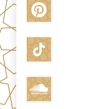
TikTok
Sound Clound