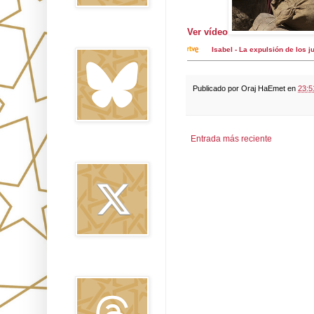
Ver vídeo
Bluesky
Isabel - La expulsión de los j
Publicado por
Oraj HaEmet
en
23:5
Entrada más reciente
Twitter
Threads