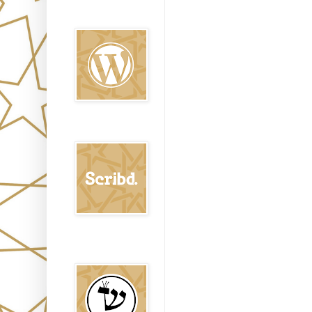
Oraj HaEmet en
Wordpress elht
Scribd
Shem Tob: Mateo
Hebreo