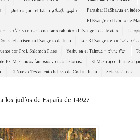
s
Parashat HaShavua en judeo-
¿Judíos para el Islam-اليهود للإسلام?
פירוש על ספר מתי - Comentario rabínico al Evangelio de Mateo
La opi
Contra el antisemita Evangelio de Juan
Los 3 Evangelios וש הבשורות
fuente por Prof. Shlomoh Pines
Yeshu en el Talmud יש"ו בתלמוד
 de Ex-Mesiánicos famosos y otras historias.
El Mashiaj conforme al j
n.
El Nuevo Testamento hebreo de Cochin, India
Sefarad-ספרד
 a los judíos de España de 1492?