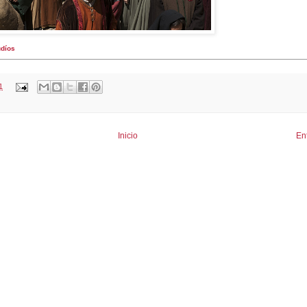
udíos
1
Inicio
En