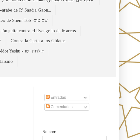
arabe de R' Saadia Gaón...
El Evangelio Hebreo de Mateo de Shem Tob -שם טוב
nión judía contra el Evangelio de Marcos
של
Contra la Carta a los Gálatas
Toldot Yeshu - תולדות ישו
udaísmo
Suscribirse a nuestro sito
Entradas
Comentarios
Formulario de contacto
Nombre