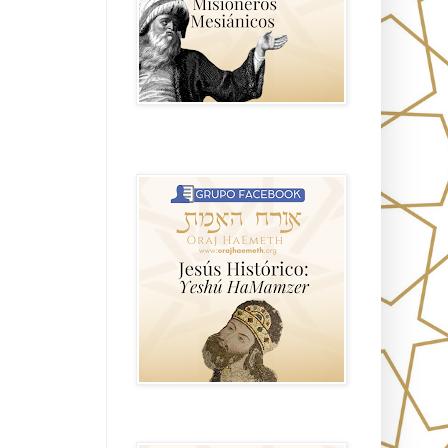
Hablemos de historia, Yeshua o Jesus
el mito mas grande.
Anti misionerismo Mormón