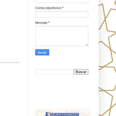
Correo electrónico
*
Mensaje
*
Busca en Oraj HaEmeth
FB
אורח האמת-Oraj HaEmet: Anti-
misionerismo mesiánico