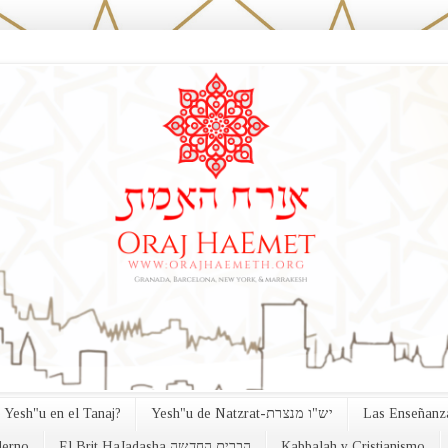
 Yesh"u en el Tanaj?
Yesh"u de Natzrat-יש"ו מנצרת
Las Enseñanza
erno
El Brit HaJadasha הברית החדשה
Kabbalah y Cristianismo