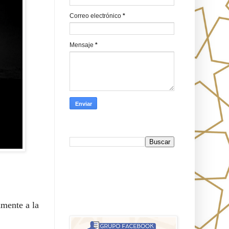
Correo electrónico
*
Mensaje
*
Busca en Oraj HaEmeth
FB
אורח האמת-Oraj HaEmet: Anti-
amente a la
misionerismo mesiánico