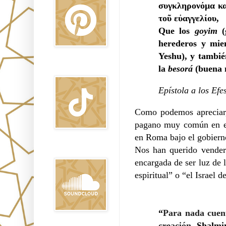
συγκληρονόμα κα
τοῦ εὐαγγελίου,
Que los
goyim
(
herederos y mie
Yeshu), y tambié
la
besorá
(buena n
TikTok
Epístola a los Efe
Como podemos apreciar, 
pagano muy común en es
en Roma bajo el gobiern
Nos han querido vender
Sound Clound
encargada de ser luz de 
espiritual” o “el Israel d
“
Para nada cuent
creación.
Shalmin