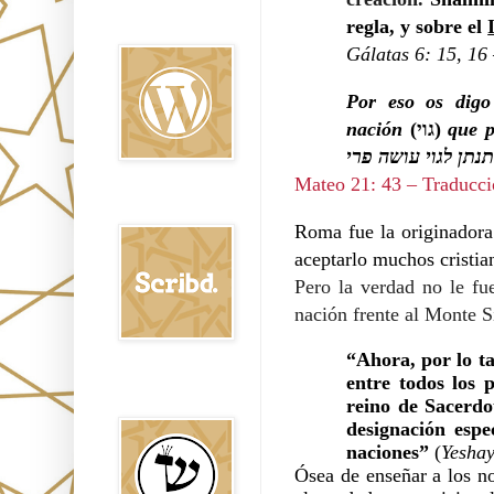
Oraj HaEmet en
regla, y sobre el
Wordpress elht
Gálatas 6: 15, 16
Por eso os digo
nación
(
גוי
)
que p
תנתן לגוי עושה פרי
Mateo 21: 43 – Traducci
Scribd
Roma fue la originadora 
aceptarlo muchos cristia
Pero la verdad no le fu
nación frente al Monte S
“Ahora, por lo ta
entre todos los 
Shem Tob: Mateo
Hebreo
reino de Sacerdo
designación espec
naciones”
(
Yesha
Ósea de enseñar a los no