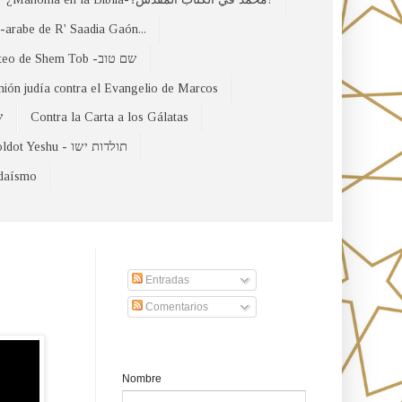
arabe de R' Saadia Gaón...
El Evangelio Hebreo de Mateo de Shem Tob -שם טוב
nión judía contra el Evangelio de Marcos
של
Contra la Carta a los Gálatas
Toldot Yeshu - תולדות ישו
udaísmo
Suscribirse a nuestro sito
Entradas
Comentarios
Formulario de contacto
Nombre