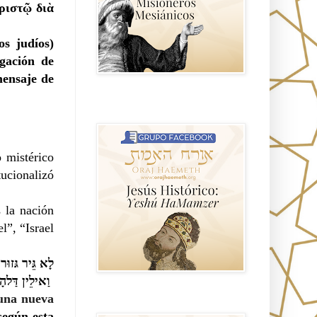
ριστῷ διὰ
os judíos)
gación de
mensaje de
Hablemos de historia, Yeshua o Jesus
el mito mas grande.
 mistérico
ucionalizó
 la nación
l”, “Israel
לָא גֵּיר גּזו
וַאילֵין דַּל
 una nueva
Anti misionerismo Mormón
según esta