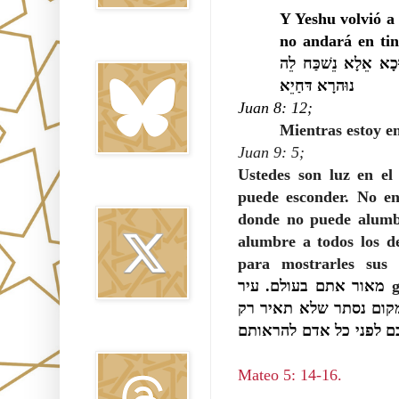
Y Yeshu volvió a 
no andará en tin
Bluesky
כָא אֵלָא נֵשׁכַּח לֵה
נוּהרָא דּחַיֵא
Juan 8: 12;
Mientras estoy e
Juan 9: 5;
Ustedes son luz en e
Twitter
puede esconder. No en
donde no puede alumb
alumbre a todos los d
para mostrarles sus
מאור אתם בעולם. עיר
g
מקום נסתר שלא תאיר רק
כם לפני כל אדם להראותם
Threads
Mateo 5: 14-16.