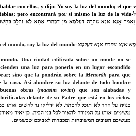
hablar con ellos, y dijo: Yo soy la luz del mundo; el que v
ieblas; pero encontrará por sí mismo la luz de la vida-
ל
ּ וֵאמַר אֵנָא אנָא נוּהרֵה דּעָלמָא מַן דּבָתַרי אָתֵא לָא נהַלֵכ בּחֵשׁוּ
n el mundo, soy la luz del mundo-
למָא אנָא נוּהרֵה אנָא דּעָלמָא
l mundo. Una ciudad edificada sobre un monte no se
cienden una luz para ponerla en un lugar escondido
rar; sino que la pondrán sobre la
Menoráh
para que
e la casa. Así alumbre su luz delante de todo hombre
 buenas obras (
maasím tovím
) que son alabadas y
lorificadas delante de su Padre que está en los cielos.
בנויה על ההר לא תוכל להסתר.
לא ידליקו נר להשים אותו ב
משימים אותו על המנורה להאיר לכל בני הבית.
כן יאיר מאור
.
מעשיכם הטובים המשובחות ומכבדות לאביכם שבשמים