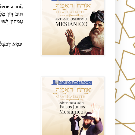
iene a mí,
תּוּב דֵּין מַלֵ
עַמהוּן יֵשׁו
כּמָא דַּבעָ
Advertencia sobre Falsos Judíos
Mesíanicos