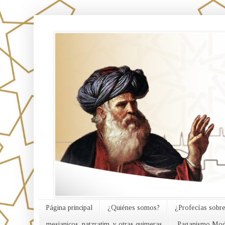
אורח האמת
Página principal
¿Quiénes somos?
¿Profecías sobre
mesianicos, natzratim, y otras quimeras
Paganismo Mod