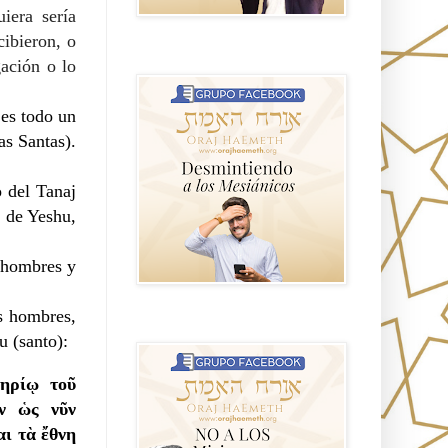
iera sería
cibieron, o
GRUPO sendero
ación o lo
 es todo un
as Santas).
 del Tanaj
s de Yeshu,
e hombres y
s hombres,
NO A LOS MISIONEROS MESIÁNICOS
u (santo):
τηρίῳ τοῦ
ων ὡς νῦν
αι τὰ ἔθνη