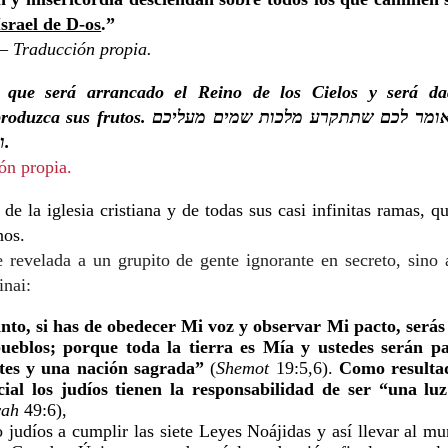
Israel de D-os
.”
 – Traducción propia.
 que será arrancado el Reino de los Cielos y será d
roduzca sus frutos.
אומר לכם שתתקרע מלכות שמים מעליכם
ו
.
ón propia.
de la iglesia cristiana y de todas sus casi infinitas ramas, q
nos.
e revelada a un grupito de gente ignorante en secreto, sino
inai:
nto, si has de obedecer Mi voz y observar Mi pacto, serás
pueblos; porque toda la tierra es Mía y ustedes serán 
tes y una nación sagrada”
(
Shemot
19:5,6).
Como resulta
ial los judíos tienen la responsabi
lidad de ser “una luz
yah
49:6),
 judíos a cumplir las siete Leyes Noájidas y así llevar al m