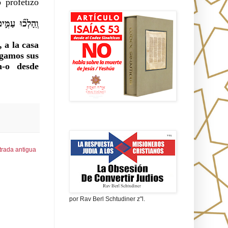
 profetizó
Isaías 53 en griego
וְֽהָלְכ֞וּ עַמִּ
 a la casa
igamos sus
n-o desde
La obsesión de convertir judíos
trada antigua
por Rav Berl Schtudiner z"l.
¿Quiénes eran los Nazarenos?