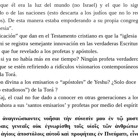
que él era la luz del mundo (no Israel) y el que lo sigu
 o de las naciones (esto descarta a los judíos que no lo re
os). De esta manera estaba empoderando a su propia congreg
esia”.
icación” que dan en el Testamento cristiano es que la “iglesia
ni se registra semejante innovación en las verdaderas Escritur
 que fue revelado a los profetas y apóstoles.
 si ya no había más en ese tiempo? Ningún profeta verdadero
ue se estén refiriendo a ridículos visionarios contemporáneo
la Torá.
ón divina a los emisarios o “apóstoles” de Yeshu? ¿Solo doc
 estudiosos”) de la Torá ?
j, el cual no fue dado a conocer en otras generaciones a lo
hora a sus ‘santos emisarios’ y profetas por medio del espírit
 ἀναγινώσκοντες νοῆσαι τὴν σύνεσίν μου ἐν τῷ μυσ
ραις γενεαῖς οὐκ ἐγνωρίσθη τοῖς υἱοῖς τῶν ἀνθρώπ
ἁγίοις ἀποστόλοις αὐτοῦ καὶ προφήταις ἐν Πνεύματι, εἶν