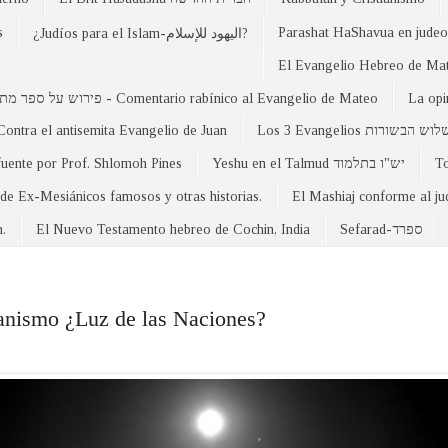
s
Parashat HaShavua en judeo-
¿Judíos para el Islam-اليهود للإسلام?
פירוש על ספר מתי - Comentario rabínico al Evangelio de Mateo
La opi
Contra el antisemita Evangelio de Juan
Los 3 Evangelios וש הבשורות
fuente por Prof. Shlomoh Pines
Yeshu en el Talmud יש"ו בתלמוד
 de Ex-Mesiánicos famosos y otras historias.
El Mashiaj conforme al j
n.
El Nuevo Testamento hebreo de Cochin, India
Sefarad-ספרד
anismo ¿Luz de las Naciones?