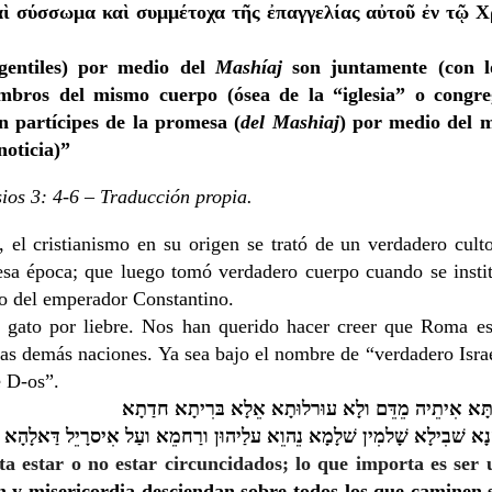
ὶ σύσσωμα καὶ συμμέτοχα τῆς ἐπαγγελίας αὐτοῦ ἐν τῷ Χ
gentiles) por medio del
Mashíaj
son juntamente (con l
mbros del mismo cuerpo (ósea de la “iglesia” o congre
n partícipes de la promesa (
del Mashiaj
) por medio del 
oticia)”
sios 3: 4-6 – Traducción propia.
el cristianismo en su origen se trató de un verdadero culto
a época; que luego tomó verdadero cuerpo cuando se instit
o del emperador Constantino.
 gato por liebre. Nos han querido hacer creer que Roma es
las demás naciones. Ya sea bajo el nombre de “verdadero Israe
e D-os”.
ּרתָּא אִיתֵיה מֵדֵּם ולָא עוּרלוּתָא אֵלָא בּרִיתָא חדַתָא
הָנָא שׁבִילָא שָׁלמִין שׁלָמָא נֵהוֵא עלַיהוּן ורַחמֵא ועַל אִיסרָיֵל דַּאלָהָא
a estar o no estar circuncidados; lo que importa es ser
 y misericordia desciendan sobre todos los que caminen 