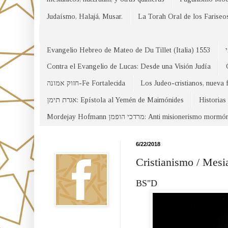
Judaísmo, Halajá, Musar.
La Torah Oral de los Fariseo
Evangelio Hebreo de Mateo de Du Tillet (Italia) 1553
Contra el Evangelio de Lucas: Desde una Visión Judía
חזוק אמונה-Fe Fortalecida
Los Judeo-cristianos, nueva 
אגרת תימן: Epístola al Yemén de Maimónides
Historias
Mordejay Hofmann מרדכי הופמן: Anti misionerismo mormó
Facebook
6/22/2018
Cristianismo / Mesi
BS"D
Canal WhatsApp