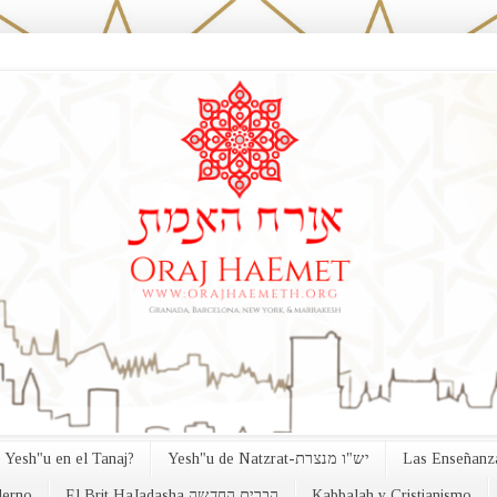
 Yesh"u en el Tanaj?
Yesh"u de Natzrat-יש"ו מנצרת
Las Enseñanza
erno
El Brit HaJadasha הברית החדשה
Kabbalah y Cristianismo