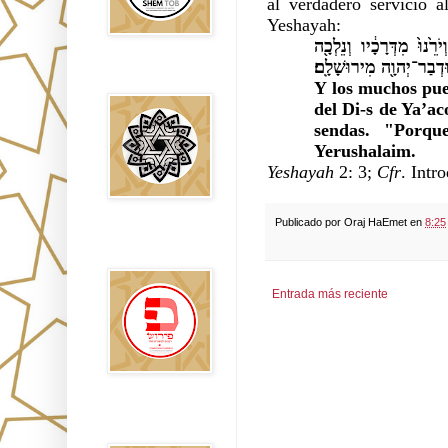
al verdadero servicio a
Yeshayah:
נוּ֙ מִדְּרָכָ֔יו וְנֵלְכָ֖ה
וּדְבַר־יְהוָ֖ה מִירוּשָׁלִָֽם׃
Falsos Judíos
Y los muchos pue
del Di-s de Ya’ac
sendas. "Porqu
Yerushalaim.
Yeshayah
2: 3;
Cfr
. Intr
Publicado por
Oraj HaEmet
en
8:25
פירוש רבנים
לבשורת מתי
Entrada más reciente
Sitios
Recomendados