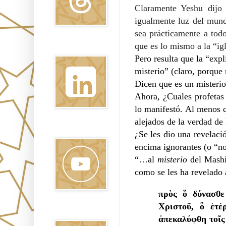
Claramente Yeshu dijo 
igualmente luz del mundo
sea prácticamente a tod
que es lo mismo a la “igl
Linkedin
Pero resulta que la “expl
misterio” (claro, porque 
Dicen que es un misterio
Ahora, ¿Cuales profetas
lo manifestó. Al menos q
alejados de la verdad de 
Youtube
¿Se les dio una revelaci
encima ignorantes (o “no
“…al
misterio
del Mashía
como se les ha revelado a
πρὸς ὃ δύνασθε
Χριστοῦ, ὃ ἑτέ
Pinterest
ἀπεκαλύφθη τοῖς 