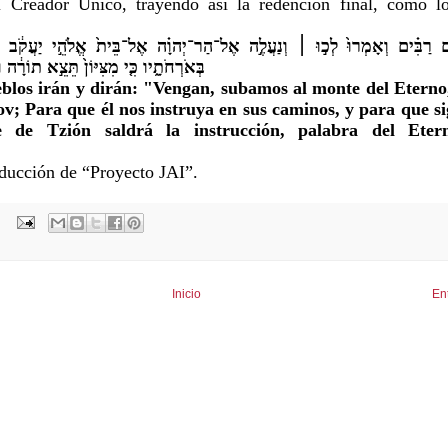
l Creador Único, trayendo así la redención final, como lo
֣ים רַבִּ֗ים וְאָמְרוּ֙ לְכ֣וּ ׀ וְנַעֲלֶ֣ה אֶל־הַר־יְהוָ֗ה אֶל־בֵּית֙ אֱלֹהֵ֣י יַעֲקֹ֔ב וְיֹרֵ֙
בְּאֹרְחֹתָ֑יו כִּ֤י מִצִּיּוֹן֙ תֵּצֵ֣א תוֹרָ֔ה 
blos irán y dirán: "Vengan, subamos al monte del Eterno,
ov; Para que él nos instruya en sus caminos, y para que s
e de Tzión saldrá la instrucción, palabra del Eter
oducción de “Proyecto JAI”.
Inicio
En