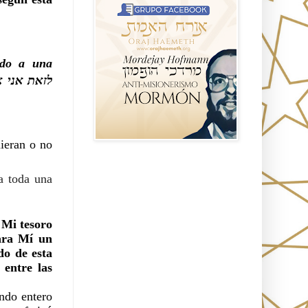
ado a una
לזאת אני 
uieran o no
Seguidores
 a toda una
 Mi tesoro
para Mí un
do de esta
 entre las
undo entero