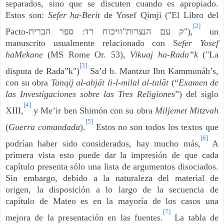
separados, sino que se discuten cuando es apropiado.
Estos son:
Sefer ha-Berit
de Yosef Qimji ("El Libro del
[2]
Pacto-
ספר הברית
:
וויכוח רד
"
ק עם הנצרות
"),
un
manuscrito usualmente relacionado con S
efer Yosef
haMekane
(MS Rome Or. 53),
Vikuaj ha-Rada”k
("La
[3]
disputa de Rada”k")
Sa’d b. Mantzur Ibn Kammunáh’s,
con su obra
Tanqij al-abját li-l-milal al-talāt
(“
Examen de
las Investigaciones sobre las Tres Religione
s”) del siglo
[4]
XIII,
y Me’ir ben Shimón con su obra
Miljemet Mitzvah
[5]
(
Guerra comandada
).
Estos no son todos los textos que
[6]
podrían haber sido considerados, hay mucho más,
A
primera vista esto puede dar la impresión de que cada
capítulo presenta sólo una lista de argumentos disociados.
Sin embargo, debido a la naturaleza del material de
origen, la disposición a lo largo de la secuencia de
capítulo de Mateo es en la mayoría de los casos una
[7]
mejora de la presentación en las fuentes.
La tabla de