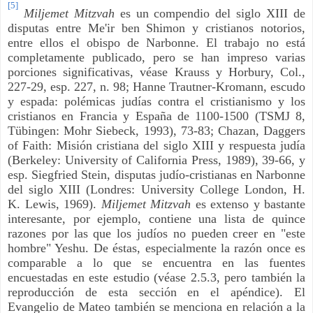
[5]
Miljemet Mitzvah
es un compendio del siglo XIII de
disputas entre Me'ir ben Shimon y cristianos notorios,
entre ellos el obispo de Narbonne. El trabajo no está
completamente publicado, pero se han impreso varias
porciones significativas, véase Krauss y Horbury, Col.,
227-29, esp. 227, n. 98; Hanne Trautner-Kromann, escudo
y espada: polémicas judías contra el cristianismo y los
cristianos en Francia y España de 1100-1500 (TSMJ 8,
Tübingen: Mohr Siebeck, 1993), 73-83; Chazan, Daggers
of Faith: Misión cristiana del siglo XIII y respuesta judía
(Berkeley: University of California Press, 1989), 39-66, y
esp. Siegfried Stein, disputas judío-cristianas en Narbonne
del siglo XIII (Londres: University College London, H.
K. Lewis, 1969).
Miljemet Mitzvah
es extenso y bastante
interesante, por ejemplo, contiene una lista de quince
razones por las que los judíos no pueden creer en "este
hombre" Yeshu. De éstas, especialmente la razón once es
comparable a lo que se encuentra en las fuentes
encuestadas en este estudio (véase 2.5.3, pero también la
reproducción de esta sección en el apéndice). El
Evangelio de Mateo también se menciona en relación a la