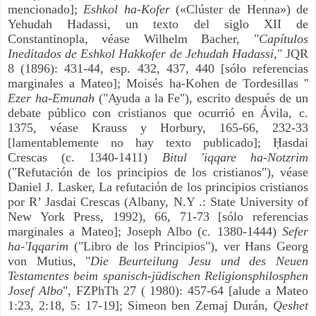
mencionado];
Eshkol ha-Kofer
(«Clúster de Henna») de
Yehudah Hadassi, un texto del siglo XII de
Constantinopla, véase Wilhelm Bacher,
"Capítulos
Ineditados de Eshkol Hakkofer de Jehudah Hadassi
," JQR
8 (1896): 431-44, esp. 432, 437, 440 [sólo referencias
marginales a Mateo]; Moisés ha-Kohen de Tordesillas ''
Ezer ha-Emunah
("Ayuda a la Fe"), escrito después de un
debate público con cristianos que ocurrió en Ávila, c.
1375, véase Krauss y Horbury, 165-66, 232-33
[lamentablemente no hay texto publicado]; Ḥasdai
Crescas (c. 1340-1411)
Bitul 'iqqare ha-Notzrim
("Refutación de los principios de los cristianos"), véase
Daniel J. Lasker, La refutación de los principios cristianos
por R’ Jasdai Crescas (Albany, N.Y .: State University of
New York Press, 1992), 66, 71-73 [sólo referencias
marginales a Mateo]; Joseph Albo (c. 1380-1444)
Sefer
ha-'Iqqarim
("Libro de los Principios"), ver Hans Georg
von Mutius, "
Die Beurteilung Jesu und des Neuen
Testamentes beim spanisch-jüdischen Religionsphilosphen
Josef Albo
", FZPhTh 27 ( 1980): 457-64 [alude a Mateo
1:23, 2:18, 5: 17-19]; Simeon ben Zemaj Durán,
Qeshet