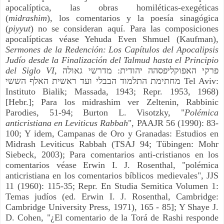
apocalíptica, las obras homiléticas-exegéticas
(
midrashim
), los comentarios y la poesía sinagógica
(
piyyut
) no se consideran aquí. Para las composiciones
apocalípticas véase Yehuda Even Shmuel (Kaufman),
Sermones de la Redención: Los Capítulos del Apocalipsis
Judío desde la Finalización del Talmud hasta el Principio
del Siglo VI,
מדרשי גאולה
:
פרקי האפוקליפסהה יהודית
מחתימת התלמוד הבבלי ועד ראשית האלף הששי
Tel Aviv:
Instituto Bialik; Massada, 1943; Repr. 1953, 1968)
[Hebr.]; Para los midrashim ver Zeltenin, Rabbinic
Parodies, 51-94; Burton L. Visotzky, "
Polémica
anticristiana en Leviticus Rabbah
", PAAJR 56 (1990): 83-
100; Y idem, Campanas de Oro y Granadas: Estudios en
Midrash Leviticus Rabbah (TSAJ 94; Tübingen: Mohr
Siebeck, 2003); Para comentarios anti-cristianos en los
comentarios véase Erwin I. J. Rosenthal, "polémica
anticristiana en los comentarios bíblicos medievales", JJS
11 (1960): 115-35; Repr. En Studia Semitica Volumen 1:
Temas judíos (ed. Erwin I. J. Rosenthal, Cambridge:
Cambridge University Press, 1971), 165 - 85]; Y Shaye J.
D. Cohen, "¿El comentario de la Torá de Rashi responde