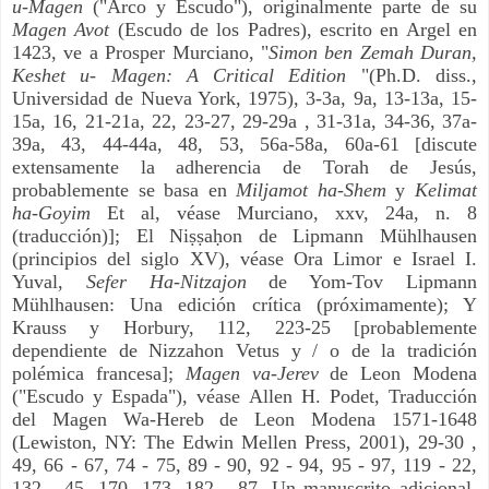
u-Magen
("Arco y Escudo"), originalmente parte de su
Magen Avot
(Escudo de los Padres), escrito en Argel en
1423, ve a Prosper Murciano, "
Simon ben Zemah Duran,
Keshet u- Magen: A Critical Edition
"(Ph.D. diss.,
Universidad de Nueva York, 1975), 3-3a, 9a, 13-13a, 15-
15a, 16, 21-21a, 22, 23-27, 29-29a , 31-31a, 34-36, 37a-
39a, 43, 44-44a, 48, 53, 56a-58a, 60a-61 [discute
extensamente la adherencia de Torah de Jesús,
probablemente se basa en
Miljamot ha-Shem
y
Kelimat
ha-Goyim
Et al, véase Murciano, xxv, 24a, n. 8
(traducción)]; El Niṣṣaḥon de Lipmann Mühlhausen
(principios del siglo XV), véase Ora Limor e Israel I.
Yuval,
Sefer Ha-Nitzajon
de Yom-Tov Lipmann
Mühlhausen: Una edición crítica (próximamente); Y
Krauss y Horbury, 112, 223-25 ​​[probablemente
dependiente de Nizzahon Vetus y / o de la tradición
polémica francesa];
Magen va-Jerev
de Leon Modena
("Escudo y Espada"), véase Allen H. Podet, Traducción
del Magen Wa-Hereb de Leon Modena 1571-1648
(Lewiston, NY: The Edwin Mellen Press, 2001), 29-30 ,
49, 66 - 67, 74 - 75, 89 - 90, 92 - 94, 95 - 97, 119 - 22,
132 - 45, 170, 173, 182 - 87. Un manuscrito adicional,