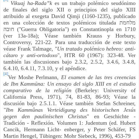
Vikuaj ha-Rada”k
es un trabajo polémico seudónimo
de finales del siglo XII o principios del siglo XIII
atribuido al exegeta David Qimji (1160-1235), publicado
en una colección de textos polémicos titulada
מלחמת
חובה
("Guerra Obligatoria") en Constantinopla en 1710
(ver 13a-18a); Véase también Krauss y Horbury,
Controversy, 221-22. Para una traducción de este texto
véase Frank Talmage, "
Un tratado polémico hebreo: anti-
cátaro y anti-ortodoxo
", HTR 60 (1967): 323-48. Ver
también las discusiones bajo 2.3.2, 2.5.2, 3.4.6, 3.4.8,
6.4.10, 6.4.11, 7.3.10, y el apéndice.
[4]
Ver Moshe Perlmann,
El examen de las tres creencias
de Ibn Kammūna: Un ensayo del siglo XIII en el estudio
comparativo de la religión
(Berkeley: University of
California Press, 1971), 74, 81-83, 86-93; Véase la
discusión bajo 2.5.1.1. Véase también Stefan Schreiner,
"Ibn Kammûnas Verteidigung des historischen Jesús
gegen den paulinischen Christus
" en Geschichte -
Tradición - Reflexión. Volumen 1: Judentum (ed. Hubert
Cancik, Hermann Licht- enberger, y Peter Schäfer, FS
Martin Hengel, Tübingen: Mohr Siebeck, 1996), 453-79