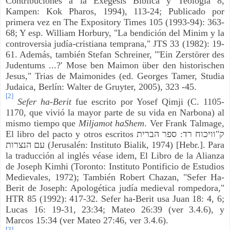
Contribuciones a la Exégesis Bíblica y Teología 8,
Kampen: Kok Pharos, 1994), 113-24; Publicado por
primera vez en The Expository Times 105 (1993-94): 363-
68; Y esp. William Horbury, "La bendición del Minim y la
controversia judía-cristiana temprana," JTS 33 (1982): 19-
61. Además, también Stefan Schreiner, "'Ein Zerstörer des
Judentums ...?' Mose ben Maimon über den historischen
Jesus," Trias de Maimonides (ed. Georges Tamer, Studia
Judaica, Berlín: Walter de Gruyter, 2005), 323 -45.
[2]
Sefer ha-Berit
fue escrito por Yosef Qimji (C. 1105-
1170, que vivió la mayor parte de su vida en Narbona) al
mismo tiempo que
Miljamot haShem
. Ver Frank Talmage,
El libro del pacto y otros escritos
ספר הברית
:
וויכוח רד
"
ק
עם הנצרות
(Jerusalén: Instituto Bialik, 1974) [Hebr.]. Para
la traducción al inglés véase idem, El Libro de la Alianza
de Joseph Kimhi (Toronto: Instituto Pontificio de Estudios
Medievales, 1972); También Robert Chazan, "Sefer Ha-
Berit de Joseph: Apologética judía medieval rompedora,"
HTR 85 (1992): 417-32. Sefer ha-Berit usa Juan 18: 4, 6;
Lucas 16: 19-31, 23:34; Mateo 26:39 (ver 3.4.6), y
Marcos 15:34 (ver Mateo 27:46, ver 3.4.6).
[3]