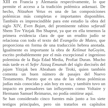
XIII en Francia y Alemania respectivamente, lo que
permite el acceso a la tradición polémica askenazi. De
hecho,
Nitzahon Vetus
es una de las composiciones
polémicas más completas e importantes disponibles.
También es imprescindible para este estudio la obra del
siglo XIV,
Even Bojan
, del prominente rabino
sefaradí
Shem Tov Yitzjak Ibn Shaprut, ya que en ella tenemos la
primera evidencia clara de que un erudito judío se
relaciona con todo el texto del
Evangelio de Mateo
, que
proporciona en forma de una traducción hebrea anotada.
Igualmente es importante la obra de
Kelimat haGoyim
,
escrito probablemente por el más excepcional e ingenioso
polemista de la Baja Edad Media, Profiat Duran. Mucho
más tarde es el
Sefer Jizzuq Emunah
del siglo dieciséis del
jajam
Yitzjak ben Abraham de Troki, quien también
comenta un buen número de pasajes del Nuevo
Testamento. Puesto que es una de las obras polémicas
judías más conocidas y aún hoy en uso, y también tuvo un
impacto en pensadores tan influyentes como Voltaire y
Hermann Samuel Reimarus, no podía omitirse aquí.
Se han considerado cinco fuentes más junto a los siete
testigos principales, pero sin tratarlos en capítulos