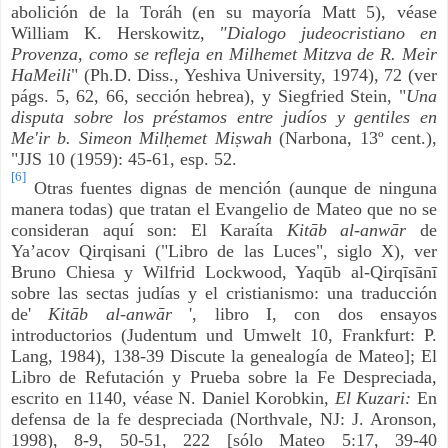
abolición de la Toráh (en su mayoría Matt 5), véase
William K. Herskowitz,
"Dialogo judeocristiano en
Provenza, como se refleja en Milhemet Mitzva de R. Meir
HaMeili
" (Ph.D. Diss., Yeshiva University, 1974), 72 (ver
págs. 5, 62, 66, sección hebrea), y Siegfried Stein, "
Una
disputa sobre los préstamos entre judíos y gentiles en
Me'ir b. Simeon Milḥemet Miṣwah
(Narbona, 13º cent.),
"JJS 10 (1959): 45-61, esp. 52.
[6]
Otras fuentes dignas de mención (aunque de ninguna
manera todas) que tratan el Evangelio de Mateo que no se
consideran aquí son: El Karaíta
Kitāb al-anwār
de
Ya’acov Qirqisani ("Libro de las Luces", siglo X), ver
Bruno Chiesa y Wilfrid Lockwood, Yaqūb al-Qirqīsānī
sobre las sectas judías y el cristianismo: una traducción
de'
Kitāb al-anwār
', libro I, con dos ensayos
introductorios (Judentum und Umwelt 10, Frankfurt: P.
Lang, 1984), 138-39 Discute la genealogía de Mateo]; El
Libro de Refutación y Prueba sobre la Fe Despreciada,
escrito en 1140, véase N. Daniel Korobkin,
El Kuzari:
En
defensa de la fe despreciada (Northvale, NJ: J. Aronson,
1998), 8-9, 50-51, 222 [sólo Mateo 5:17, 39-40