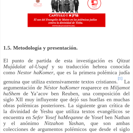
1.5. Metodología y presentación.
El punto de partida de esta investigación es
Qitzat
Mujādalat al-Usquf
y su traducción hebrea conocida
como
Nestor haKomer
, que es la primera polémica judía
[1]
genuina que utiliza extensivamente textos cristianos.
La
argumentación de
Néstor haKomer
reaparece en
Miljamot
haShem
de Ya’acov ben Reuben, una composición del
siglo XII muy influyente que dejó sus huellas en muchas
obras polémicas posteriores. La siguiente gran crítica de
la divinidad de Yeshu que utiliza textos evangélicos se
encuentra en
Sefer Yosef haMeqanne
de Yosef ben Nathan
y el anónimo
Nitzahon Yashan
, que son ambas
colecciones de argumentos polémicos que desde el siglo