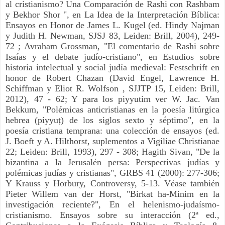
al cristianismo? Una Comparación de Rashi con Rashbam
y Bekhor Shor ", en La Idea de la Interpretación Bíblica:
Ensayos en Honor de James L. Kugel (ed. Hindy Najman
y Judith H. Newman, SJSJ 83, Leiden: Brill, 2004), 249-
72 ; Avraham Grossman, "El comentario de Rashi sobre
Isaías y el debate judío-cristiano", en Estudios sobre
historia intelectual y social judía medieval: Festschrift en
honor de Robert Chazan (David Engel, Lawrence H.
Schiffman y Eliot R. Wolfson , SJJTP 15, Leiden: Brill,
2012), 47 - 62; Y para los piyyutim ver W. Jac. Van
Bekkum, "Polémicas anticristianas en la poesía litúrgica
hebrea (piyyuṭ) de los siglos sexto y séptimo", en la
poesía cristiana temprana: una colección de ensayos (ed.
J. Boeft y A. Hilthorst, suplementos a Vigiliae Christianae
22; Leiden: Brill, 1993), 297 - 308; Hagith Sivan, "De la
bizantina a la Jerusalén persa: Perspectivas judías y
polémicas judías y cristianas", GRBS 41 (2000): 277-306;
Y Krauss y Horbury, Controversy, 5-13. Véase también
Pieter Willem van der Horst, "Birkat ha-Minim en la
investigación reciente?", En el helenismo-judaísmo-
cristianismo. Ensayos sobre su interacción (2ª ed.,