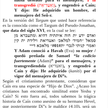
transgredió 
(וְאַעֲדִיאַת)
, y engendró a Caín; 
Y dijo: He adquirido un hombre, el 
mensajero del Señ-r.
En la versión del 
Targum
 que usted hace referencia 
es la conocida como el Targum del Pseudo-Jonathan, 
que data del siglo XVI
, en la cual se lee:
ואדם ידע ית חוה איתתיה דהיא \מתעברא מן 
סמאל ״חמיד׳ למלאכ׳ ואעדיאת וילידת ית קין 
ואמר׳ קניתי לגבר׳ ית#01#״ מלאכא דייי
Y Adam conoció a Havah 
(Eva)
 su mujer / 
quedó preñada de Samael “
la codicio 
fuertemente
(Adam)
” para el mensajero, y 
transgrediendola 
(ואעדיא)
, y engendró a 
Caín y dijo: He adquirido 
(
kaniti
)
 por el 
vigor del mensajero de Di”s.
Según el cristianismo protestante, consideran que 
Caín era una especie de “Hijo de Dios”. ¿Acaso los 
cristianos han encontrado similitud entre Yeshu y 
Caín? Si esto fuera así, todos sabemos la trágica 
historia de Caín como asesino de su hermano Hevel, 
que posteriormente Di”s le maldice (4:10), será un 