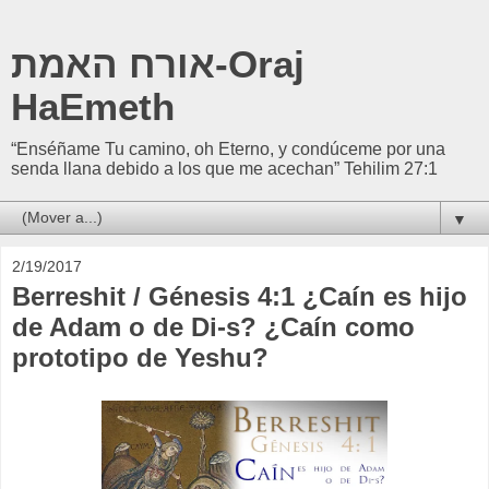
אורח האמת-Oraj
HaEmeth
“Enséñame Tu camino, oh Eterno, y condúceme por una
senda llana debido a los que me acechan” Tehilim 27:1
▼
2/19/2017
Berreshit / Génesis 4:1 ¿Caín es hijo
de Adam o de Di-s? ¿Caín como
prototipo de Yeshu?