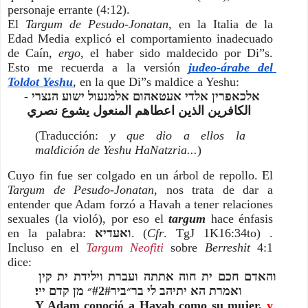
personaje errante (4:12).
El 
Targum de Pesudo-Jonatan, 
en la Italia de la 
Edad Media explicó el comportamiento inadecuado 
de Caín, 
ergo
, el haber sido maldecido por Di”s. 
Esto me recuerda a la versión
judeo-árabe del 
Toldot Yeshu
, en la que Di”s maldice a Yeshu:
אלכאפרין אלדי אעטאהום אלמנעול ישוע הנצרי -
الكافرين الذين اعطاهم المنعول يشوع نصري
(Traducción: 
y que dio a ellos la 
maldición de Yeshu HaNatzria...
)
Cuyo fin fue ser colgado en un árbol de repollo. El 
Targum de Pesudo-Jonatan, 
nos trata de dar a 
entender que Adam forzó a Havah a tener relaciones 
sexuales (
la violó
), por eso el 
targum 
hace énfasis 
en la palabra: 
ואעדיא
. (
Cfr
. TgJ 1K16:34to) . 
Incluso en el
Targum Neofiti
 sobre 
Berreshit 
4:1 
dice:
והאדם חכם ית חוה אתתה ועברת וילידת ית קין 
ואמרת הא יתיהב לי בר״ביר#2#״ מן קדם ייי׃
Y Adam conoció a Havah como su mujer, 
y 