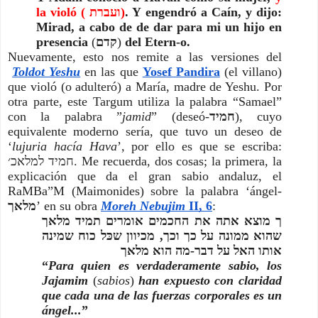
la violó ( ועברת)
. Y engendró a Caín, y dijo: 
Mirad, a cabo de de dar para mi un hijo en 
presencia 
(
קדם
)
 del Etern-o.
Nuevamente, esto nos remite a las versiones del
Toldot Yeshu
 en las que
Yosef Pandira
 (el villano) 
que violó (o adulteró) a María, madre de Yeshu. Por 
otra parte, este Targum utiliza la palabra “Samael” 
con la palabra ”
jamid
” (deseó-
חמיד
), cuyo 
equivalente moderno sería, que tuvo un deseo de 
‘
lujuria hacía Hava
’, por ello es que se escriba: 
חמיד למלאכ׳. Me recuerda, dos cosas; la primera, la 
explicación que da el gran sabio andaluz, el 
RaMBa”M (Maimonides) sobre la palabra ‘ángel-
מלאך
’ en su obra
Moreh Nebujim
 II, 6
:
ך מוצא אתה את החכמים אומרים תמיד מלאך 
שהוא ממונה על כך וכך, מכיוון שכּל כוח שמינה 
אותו האל על דבר-מה הוא מלאך
“
Para quien es verdaderamente sabio, los 
Jajamim 
(
sabios
)
 han expuesto con claridad 
que cada una de las fuerzas corporales es un 
ángel...
”