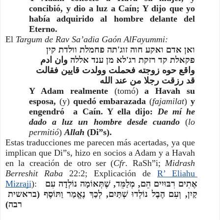
concibió, y dio a luz a Caín; Y dijo que yo 
había adquirido al hombre delante del 
Eterno.
El 
Targum de Rav Sa’adia Gaón AlFayummi:
ואן אדם ואקע חוה זוג'תה פחמלת וולדת קין 
פקאלת קד רזקת רג'לא מן ענד אללה وان ادم 
واقع حوه زوجته فحملت وولدت قايين فقالت 
قد رزقت رجلا من عند الله
Y Adam realmente 
(tomó)
 a Havah su 
esposa, 
(y)
 quedó embarazada 
(
fajamilat
)
 y 
engendró  a Caín. Y ella dijo: 
De mí he 
dado a luz un hombre desde cuando
(
lo 
permitió
)
Allah 
(Di”s).
Estas traducciones me parecen más acertadas, ya que 
implican que Di”s, hizo en socios a Adam y a Havah 
en la creación de otro ser (
Cfr
. RaSh”i; 
Midrash 
Berreshit Raba
 22:2; Explicación de
R’ Eliahu 
Mizraji
): 
 אֶתִים רִבּוּיִים הֵם, מְלַמֵּד, שֶׁתְּאוֹמָה נוֹלְדָה עִם 
קַיִן, וְעִם הֶבֶל נוֹלְדוּ שְׁתַּיִם, לְכַךְ נֶאֱמַר וַתּוֹסֶף (בראשית 
רבה)