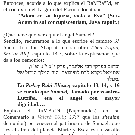
Entonces, acorde a lo que explica el RaMBa”M, en 
el contexto del Targum del Pseudo-Jonathan: 
“
Adam en su lujuria, violó a Eva
” (
Sitis 
Adam in sui concupiscentiam, Java rapuit.
)
¿Qué tiene que ver aquí el ángel Samael?
Sencillo, recurramos a lo que escribe el famoso R’ 
Shem Tob Ibn Shaprut, en su obra 
Eben Bojan, 
Sha’ar Alef
, capítulo 13:7, sobre la explicación que 
da a los demonios:
וכתוב בפרקי רבי אליעזר, פרק י"ג י"ג וט"ו, 
שסמאל נקרא לכם לוציפאר' היה המלך הגדול של 
מעלה.
En 
Pirkey Rabí Eliezer, 
capítulo 13, 14, y 16 
se cuenta que 
Samael, 
llamado por vosotros 
Lutzifer, era el ángel con mayor 
dignidad….
Explica el RaMBa”N (Najmanides) en su 
Comentario a
Vaicrá 16:8
; 17:7 
que los 
shedim
( 
demonios) pertenecen al patrimonio de Samael, que 
“es el alma del planeta Marte y Esav es su vasallo 