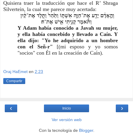
Quisiera traer la traducción que hace el R’ Shraga 
Silvertein, la cual me parece muy acertada:
וְהָ֣אָדָ֔ם יָדַ֖ע אֶת־חַוָּ֣ה אִשְׁתּ֑וֹ וַתַּ֙הַר֙ וַתֵּ֣לֶד אֶת־קַ֔יִן 
וַתֹּ֕אמֶר קָנִ֥יתִי אִ֖ישׁ אֶת־ה׃
Y Adam había conocido a Javah su mujer, 
y ella había concebido y llevado a Caín. Y 
ella dijo: "Yo he adquirido a un hombre 
con el Señ-r" 
[(mi esposo y yo somos 
"socios" con Él en la creación de Caín).
Oraj HaEmet
en
2:23
Compartir
‹
›
Inicio
Ver versión web
Con la tecnología de
Blogger
.