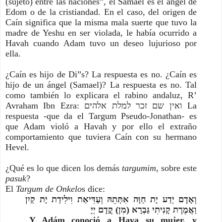
(sujeto) entre las naciones”, el Samael es el ángel de 
Edom o de la cristiandad. En el caso, del origen de 
Caín significa que la misma mala suerte que tuvo la 
madre de Yeshu en ser violada, le había ocurrido a 
Havah cuando Adam tuvo un deseo lujurioso por 
ella.
¿Caín es hijo de Di”s? La respuesta es no. ¿Caín es 
hijo de un ángel (Samael)? La respuesta es no. Tal 
como también lo explicara el rabino andaluz, R’ 
Avraham Ibn Ezra: ואין שם זכר למלת אלהים La 
respuesta -que da el Targum Pseudo-Jonathan- es 
que Adam violó a Havah y por ello el extraño 
comportamiento que tuviera Caín con su hermano 
Hevel.
¿Qué es lo que dicen los demás 
targumim
, sobre este 
pasuk
?
El 
Targum de Onkelo
s dice:
וְאָדָם יְדַע יָת חַוָּה אִתְּתֵהּ וְעַדִּיאַת וִילִידַת יָת קַיִן 
וַאֲמֶרֶת קָנִיתִי גַּבְרָא (מִן) קֳדָם יְיָ
Y Adám conoció a Hava su mujer, y 