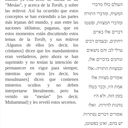
העולם כולו מדברי
"Mesías", y acerca de la
Toráh
, y sobre
las
mitzvot
. Así ha ocurrido que estos
המשיח, ומדברי התורה
conceptos se han extendido a las partes
más lejanas del mundo, y aun entre las
ומדברי המצוות, ופשטו
naciones idólatras, paganas, que en
דברים אלו באיים
estos momentos están discutiendo estos
temas de la
Toráh,
y sus
mitzvot
רחוקים, ובעמים רבים
.Algunos de ellos [es decir, los
ערלי לב; והם נושאים
cristianos] dicen que los mandamientos
eran verdaderos, pero ahora se han
ונותנים בדברים אלו,
suprimido y no tenían la intención de
permanecer en vigor para siempre,
ובמצוות התורה--אלו
mientras que otros [es decir, los
אומרים מצוות אלו
musulmanes] dicen que contienen
misterios ocultos y no deben
אמת היו, וכבר בטלו
interpretarse literalmente, pero ha
בזמן הזה, ולא היו
venido un "mesías" [es decir,
Muhammad] y les reveló estos secretos.
נוהגות לדורות. ואלו
אומרים דברים נסתרות
יש בהם, ואינן כפשוטן,