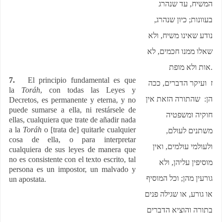
המשיח, עד שנהרג
בעוונות; כיון שנהרג,
נודע שאינו משיח, ולא
שאלו ממנו חכמים, לא
אות ולא מופת
.
7.
El principio fundamental es que
ז ועיקר הדברים, ככה
la
Toráh
, con todas las Leyes y
הן: שהתורה הזאת אין
Decretos, es permanente y eterna, y no
puede sumarse a ella, ni restársele de
חוקיה ומשפטיה
ellas, cualquiera que trate de añadir nada
a la
Toráh
o [trata de] quitarle cualquier
משתנים לעולם,
cosa de ella, o para interpretar
ולעולמי עולמים, ואין
cualquiera de sus leyes de manera que
no es consistente con el texto escrito, tal
מוסיפין עליהן, ולא
persona es un impostor, un malvado y
גורעין מהן; וכל המוסיף
un apostata.
או גורע, או שגילה פנים
בתורה והוציא הדברים