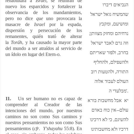
rehabilitara a
Israel
, se reunirán de
הנביאים דיברו
nuevo los esparcidos y fortalecer la
observancia de los mandamientos,
שהמשיח גואל ישראל
pero no dice
que
uno provocara la
ומושיעם, ומקבץ
masacre de
Israel
por la espada,
dispersión y persecución de los
נדחיהם ומחזק מצוותן;
remanentes, quién trató de alterar
la
Toráh
, y ha causado la mayor parte
וזה גרם לאבד ישראל
del mundo a ser atraídos al servicio de
בחרב, ולפזר שאריתם
un ídolo en lugar del Etern-o.
ולהשפילם, ולהחליף
התורה, ולהטעות רוב
העולם לעבוד אלוה
מבלעדי ה
'.
11.
Un ser humano no es capaz de
יא אבל מחשבות בורא
comprender al Creador de las
עולם--אין כוח באדם
intenciones del mundo, por nuestros
caminos no son como Sus caminos y
להשיגם, כי לא דרכינו
nuestros pensamientos no son como Sus
pensamientos (
cfr
.
Y'shayahu
55:8). En
דרכיו ולא מחשבותינו