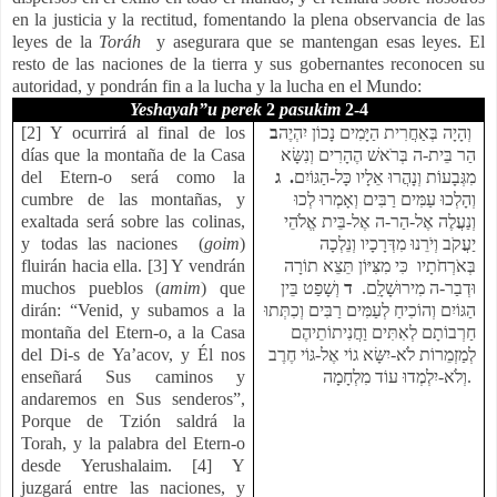
en la justicia y la rectitud, fomentando la plena observancia de las
leyes de la
Toráh
y asegurara que se mantengan esas leyes. El
resto de las naciones de la tierra y sus gobernantes reconocen su
autoridad, y pondrán fin a la lucha y la lucha en el Mundo:
Yeshayah”u
perek
2
pasukim
2-4
[2] Y ocurrirá al final de los
ב
וְהָיָה בְּאַחֲרִית הַיָּמִים נָכוֹן יִהְיֶה
días que la montaña de la Casa
הַר בֵּית-ה בְּרֹאשׁ הֶהָרִים וְנִשָּׂא
del Etern-o será como la
. ג
מִגְּבָעוֹת וְנָהֲרוּ אֵלָיו כָּל-הַגּוֹיִם
cumbre de las montañas, y
וְהָלְכוּ עַמִּים רַבִּים וְאָמְרוּ לְכוּ
exaltada será sobre las colinas,
וְנַעֲלֶה אֶל-הַר-ה אֶל-בֵּית אֱלֹהֵי
y todas las naciones (
goim
)
יַעֲקֹב וְיֹרֵנוּ מִדְּרָכָיו וְנֵלְכָה
fluirán hacia ella. [3] Y vendrán
בְּאֹרְחֹתָיו כִּי מִצִּיּוֹן תֵּצֵא תוֹרָה
muchos pueblos (
amim
) que
וְשָׁפַט בֵּין
ד
וּדְבַר-ה מִירוּשָׁלִָם.
dirán: “Venid, y subamos a la
הַגּוֹיִם וְהוֹכִיחַ לְעַמִּים רַבִּים וְכִתְּתוּ
montaña del Etern-o, a la Casa
חַרְבוֹתָם לְאִתִּים וַחֲנִיתוֹתֵיהֶם
del Di-s de Ya’acov, y Él nos
לְמַזְמֵרוֹת לֹא-יִשָּׂא גוֹי אֶל-גּוֹי חֶרֶב
enseñará Sus caminos y
וְלֹא-יִלְמְדוּ עוֹד מִלְחָמָה
.
andaremos en Sus senderos”,
Porque de Tzión saldrá la
Torah, y la palabra del Etern-o
desde Yerushalaim. [4] Y
juzgará entre las naciones, y