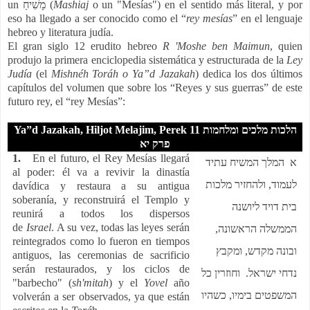
un
מָשִׁיחַ
(
Mashiaj
o un "Mesías") en el sentido más literal, y por
eso ha llegado a ser conocido como el “
rey mesías
” en el lenguaje
hebreo y literatura judía.
El gran siglo 12 erudito hebreo
R 'Moshe ben Maimun
, quien
produjo la primera enciclopedia sistemática y estructurada de la
Ley
Judía
(el
Mishnéh Toráh o Ya”d Jazakah
) dedica los dos últimos
capítulos del volumen que sobre los “Reyes y sus guerras” de este
futuro rey, el “rey Mesías”:
Ya”d Jazakah, Hiljot Melajim, Perek 11
הלכות מלכים ומלחמות
פרק יא
1.
En el futuro, el Rey Mesías llegará
א המלך המשיח עתיד
al poder: él va a revivir la dinastía
לעמוד, ולהחזיר מלכות
davídica y restaura a su antigua
soberanía, y reconstruirá el Templo y
בית דויד ליושנה
reunirá a todos los dispersos
de
Israel
. A su vez, todas las leyes serán
הממשלה הראשונה,
reintegrados como lo fueron en tiempos
ובונה מקדש, ומקבץ
antiguos, las ceremonias de sacrificio
serán restaurados, y los ciclos de
נדחי ישראל. וחוזרין כל
"barbecho" (
sh'mitah
) y el
Yovel
año
המשפטים בימיו, כשהיו
volverán a ser observados, ya que están