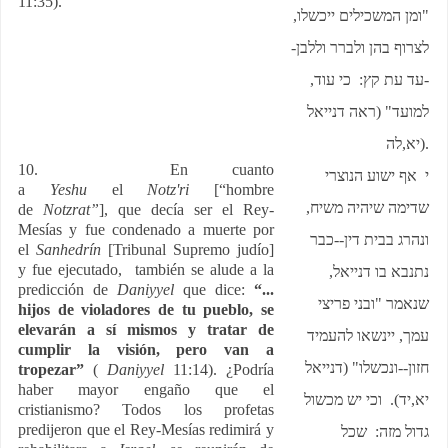
11:35).
"ומן המשכילים ייכשלו,
לצרוף בהן ולברר וללבן-
-עד עת קץ: כי עוד,
למועד" (ראה דנייאל
יא,לה
).
10. En cuanto
י אף ישוע הנוצרי
a
Yeshu
el
Notz'ri
[“hombre
שדימה שיהיה משיח,
de
Notzrat”
], que decía ser el Rey-
Mesías y fue condenado a muerte por
ונהרג בבית דין--כבר
el
Sanhedrín
[Tribunal Supremo judío]
y fue ejecutado, también se alude a la
נתנבא בו דנייאל,
predicción de
Daniyyel
que dice:
“...
שנאמר "ובני פריצי
hijos de violadores de tu pueblo, se
elevarán a sí mismos y tratar de
עמך, יינשאו להעמיד
cumplir la visión, pero van a
חזון--ונכשלו" (דנייאל
tropezar”
(
Daniyyel
11:14). ¿Podría
haber mayor engaño que el
יא,יד). וכי יש מכשול
cristianismo? Todos los profetas
predijeron que el Rey-Mesías redimirá y
גדול מזה: שכל