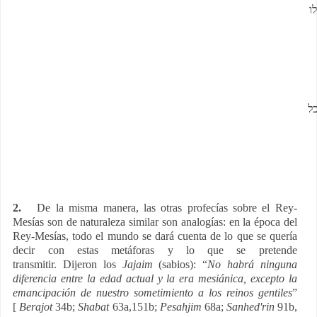
ו
ל
2.
De la misma manera, las otras profecías sobre el Rey-
Mesías son de naturaleza similar son analogías: en la época del
Rey-Mesías, todo el mundo se dará cuenta de lo que se quería
decir con estas metáforas y lo que se pretende
transmitir. Dijeron los
Jajaim
(sabios): “
No habrá ninguna
diferencia entre la edad actual y la era mesiánica, excepto la
emancipación de nuestro sometimiento a los reinos gentiles
”
[
Berajot
34b;
Shabat
63a,151b;
Pesahjim
68a;
Sanhed'rin
91b,