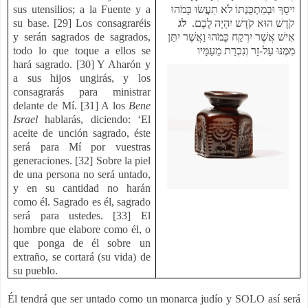
sus utensilios; a la Fuente y a
יִיסָךְ וּבְמַתְכֻּנְתּוֹ לֹא תַעֲשׂוּ כָּמֹהוּ
su base. [29] Los consagraréis
לג
קֹדֶשׁ הוּא קֹדֶשׁ יִהְיֶה לָכֶם.
y serán sagrados de sagrados,
אִישׁ אֲשֶׁר יִרְקַח כָּמֹהוּ וַאֲשֶׁר יִתֵּן
todo lo que toque a ellos se
מִמֶּנּוּ עַל-זָר וְנִכְרַת מֵעַמָּיו
hará sagrado. [30] Y Aharón y
a sus hijos ungirás, y los
consagrarás para ministrar
delante de Mí. [31] A los
Bene
Israel
hablarás, diciendo: ‘El
aceite de unción sagrado, éste
será para Mí por vuestras
generaciones. [32] Sobre la piel
de una persona no será untado,
y en su cantidad no harán
como él. Sagrado es él, sagrado
será para ustedes. [33] El
hombre que elabore como él, o
que ponga de él sobre un
extraño, se cortará (su vida) de
su pueblo.
Él tendrá que ser untado como un monarca judío y SOLO así será