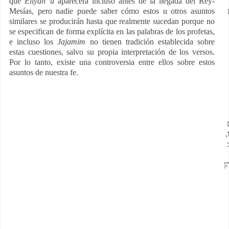
que
Eliyah”u
aparecerá incluso antes de la llegada del Rey-
Mesías, pero nadie puede saber cómo estos u otros asuntos
similares se producirán hasta que realmente sucedan porque no
se especifican de forma explícita en las palabras de los profetas,
e incluso los
Jajamim
no tienen tradición establecida sobre
estas cuestiones, salvo su propia interpretación de los versos.
Por lo tanto, existe una controversia entre ellos sobre estos
asuntos de nuestra fe.
ו
ו
ן