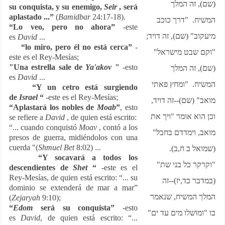
(שם), זה המלך
su conquista, y su enemigo,
Seir
, será
aplastado ...”
(
Bamidbar
24:17-18).
המשיח. "דרך כוכב
“Lo veo, pero no ahora”
-este
מיעקוב" (שם), זה דויד;
es
David
...
“lo miro, pero él no está cerca”
-
"וקם שבט מישראל"
este es el Rey-Mesías;
"Una estrella sale de
Ya'akov
"
-esto
(שם), זה המלך
es
David
...
המשיח. "ומחץ פאתי
“Y un cetro está surgiendo
de
Israel
“
-este es el Rey-Mesías;
מואב" (שם)--זה דויד,
“Aplastará los nobles de
Moab
”
, esto
וכן הוא אומר "ויך את
se refiere a
David
, de quien está escrito:
“... cuando conquistó
Moav
, contó a los
מואב, וימדדם בחבל"
presos de guerra, midiéndolos con una
cuerda "(
Shmuel Bet
8:02) ...
(שמואל ב ח,ב).
“Y socavará a todos los
"וקרקר כל בני שת"
descendientes de
Shet
“
-este es el
Rey-Mesías, de quien está escrito: “... su
(במדבר כד,יז)--זה
dominio se extenderá de mar a mar”
המלך המשיח, שנאמר
(
Zejaryah
9:10);
“
Edom
será su conquista”
-esto
בו "ומושלו מים עד ים"
es
David
, de quien está escrito: “...