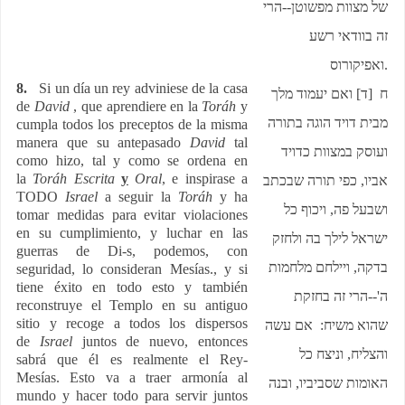
של מצוות מפשוטן--הרי
זה בוודאי רשע
ואפיקורוס
.
8.
Si un día un rey adviniese de la casa
ח [ד] ואם יעמוד מלך
de
David
, que aprendiere en la
Toráh
y
מבית דויד הוגה בתורה
cumpla todos los preceptos de la misma
manera que su antepasado
David
tal
ועוסק במצוות כדויד
como hizo, tal y como se ordena en
la
Toráh
Escrita
y
Oral
, e inspirase a
אביו, כפי תורה שבכתב
TODO
Israel
a seguir la
Toráh
y ha
ושבעל פה, ויכוף כל
tomar medidas para evitar violaciones
en su cumplimiento, y luchar en las
ישראל לילך בה ולחזק
guerras de Di-s, podemos, con
בדקה, ויילחם מלחמות
seguridad, lo consideran Mesías., y si
tiene éxito en todo esto y también
ה'--הרי זה בחזקת
reconstruye el Templo en su antiguo
sitio y recoge a todos los dispersos
שהוא משיח: אם עשה
de
Israel
juntos de nuevo, entonces
והצליח, וניצח כל
sabrá que él es realmente el Rey-
Mesías. Esto va a traer armonía al
האומות שסביביו, ובנה
mundo y hacer todo para servir juntos