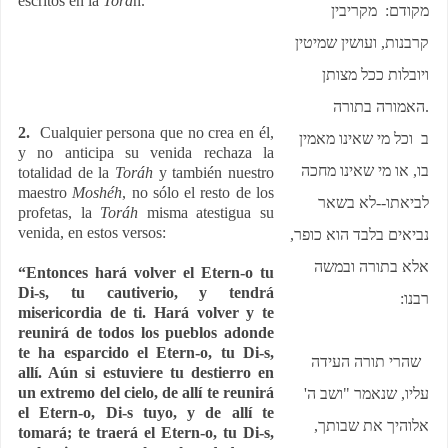
escritos en la
Torá
h.
מקודם: מקריבין
קרבנות, ועושין שמיטין
ויובלות ככל מצותן
האמורה בתורה
.
2.
Cualquier persona que no crea en él,
ב וכל מי שאינו מאמין
y no anticipa su venida rechaza la
בו, או מי שאינו מחכה
totalidad de la
Toráh
y también nuestro
maestro
Moshéh
, no sólo el resto de los
לביאתו--לא בשאר
profetas, la
Toráh
misma atestigua su
venida, en estos versos:
נביאים בלבד הוא כופר,
אלא בתורה ובמשה
“Entonces hará volver el Etern-o tu
Di-s, tu cautiverio, y tendrá
רבנו:
misericordia de ti. Hará volver y te
reunirá de todos los pueblos adonde
te ha esparcido el Etern-o, tu Di-s,
שהרי תורה העידה
allí. Aún si estuviere tu destierro en
un extremo del cielo, de allí te reunirá
עליו, שנאמר "ושב ה'
el Etern-o, Di-s tuyo, y de allí te
אלוהיך את שבותך,
tomará; te traerá el Etern-o, tu Di-s,