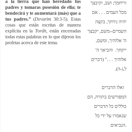
a la tierra que han heredado tus
וריחמך; ושב, וקיבצך
padres y tomaras posesión de ella; te
מכל העמים . . . אם
bendecirá y te aumentará (más) que a
tus padres.”
(
Devarim
30:3-5). Estas
יהיה נידחך, בקצה
cosas que están escritas de manera
explícita en la
Toráh,
están encerradas
השמיים--משם, יקבצך
todas estas palabras en lo que dijeron los
ה' אלוהיך, ומשם,
profetas acerca de este tema.
ייקחך. והביאך ה'
אלוהיך . . ." (דברים
ל,ג-ה).
ואלו הדברים
המפורשים בתורה, הם
כוללים כל הדברים
שנאמרו על ידי כל
הנביאים
.