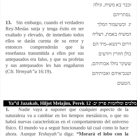
וכבר בא משיח, וגילה
נסתריהם
.
13.
Sin embargo, cuando el verdadero
יג וכשיעמוד המלך
Rey-Mesías surja y tenga éxito en ser
המשיח באמת, ויצליח
exaltado y elevado, de inmediato todos
ellos se darán cuenta de su error y
וירום ויינשא--מיד הם
entonces comprenderán que la
enseñanza transmitida a ellos por sus
כולן חוזרין ויודעים
antepasados ​​era falso, y que su profetas
ששקר נחלו אבותיהם,
y sus antepasados ​​les han engañaron
(Cfr.
Yirmyah”u
16:19).
ושנביאיהם ואבותיהם
הטעום
.
Ya”d Jazakah, Hiljot Melajim, Perek 12 -
מלכים ומלחמות פרק יב
1.
Nadie vaya a suponer que cualquier aspecto de la
naturaleza va a cambiar en los tiempos mesiánicos, o que no
habrá nuevas características en el comportamiento del universo
físico. El mundo va a seguir funcionando tal cual como lo hace
ahora. Aunque
Yeshayah”u
diga:
“Morará el lobo con la