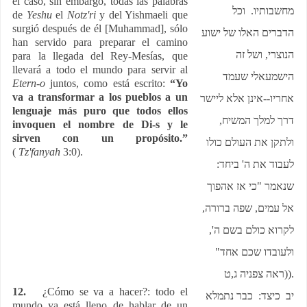
el caso, sin embargo, todas las palabras
מחשבותיו. וכל
de
Yeshu
el
Notz'ri
y del Yishmaeli que
surgió después de él [Muhammad], sólo
הדברים האלו של ישוע
han servido para preparar el camino
הנוצרי, ושל זה
para la llegada del Rey-Mesías, que
llevará a todo el mundo para servir al
הישמעאלי שעמד
Etern-o
juntos, como está escrito:
“Yo
va a transformar a los pueblos a un
אחריו--אינן אלא ליישר
lenguaje más puro que todos ellos
דרך למלך המשיח,
invoquen el nombre de Di-s y le
sirven con un propósito.”
ולתקן את העולם כולו
(
Tz'fanyah
3:0).
לעבוד את ה' ביחד:
שנאמר "כי אז אהפוך
אל עמים, שפה ברורה,
לקרוא כולם בשם ה',
ולעובדו שכם אחד"
(ראה צפניה ג,ט
).
12.
¿Cómo se va a hacer?: todo el
יב כיצד: כבר נתמלא
mundo ya está lleno de hablar de un