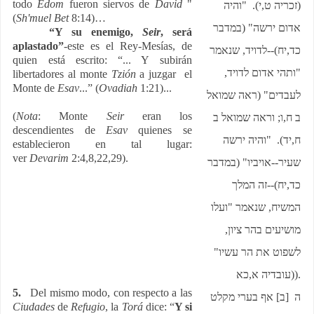
todo
Edom
fueron siervos de
David
"
(זכריה ט,י). "והיה
(
Sh'muel Bet
8:14)…
אדום ירשה" (במדבר
“Y su enemigo,
Seir
, será
aplastado”
-este es el Rey-Mesías, de
כד,יח)--לדויד, שנאמר
quien está escrito: “... Y subirán
"ותהי אדום לדויד,
libertadores al monte
Tzión
a juzgar el
Monte de
Esav
...” (
Ovadiah
1:21)...
לעבדים" (ראה שמואל
(
Nota
: Monte
Seir
eran los
ב ח,ו; וראה שמואל ב
descendientes de
Esav
quienes se
ח,יד). "והיה ירשה
establecieron en tal lugar:
ver
Devarim
2:4,8,22,29).
שעיר--אויביו" (במדבר
כד,יח)--זה המלך
המשיח, שנאמר "ועלו
מושיעים בהר ציון,
לשפוט את הר עשיו"
(עובדיה א,כא
).
5.
Del mismo modo, con respecto a las
ה [ב] אף בערי מקלט
Ciudades
de
Refugio
, la
Torá
dice: “
Y si