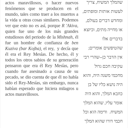
שהמלך המשיח, צריך
actos maravillosos, o hacer nuevos
fenómenos que se producen en el
לעשות אותות ומופתים,
mundo, tales como traer a los muertos a
la vida u otras cosas similares. Podemos
ומחדש דברים בעולם,
ver que esto no es así, porque
R 'Akiva
,
או מחייה מתים, וכיוצא
quien fue uno de los más grandes
estudiosos del periodo de la
Mishnah
, él
בדברים אלו
fue un hombre de confianza de
ben
שהטיפשים אומרים;
Kuziva (bar Kojba),
el rey, y decía que
él era el Rey Mesías. De hecho, él y
אין הדבר כן--שהרי רבי
todos los otros sabios de su generación
pensaron que era él Rey Mesías, pero
עקיבה חכם גדול
cuando fue asesinado a causa de su
מחכמי משנה היה, והוא
pecado, se dio cuenta de que él no había
sido el Rey-Mesías, sin embargo, nunca
היה נושא כליו של בן
habían esperado que hiciera milagros u
כוזבא המלך, והוא היה
actos maravillosos.
אומר עליו, שהוא המלך
המשיח. ודימה הוא וכל
חכמי דורו שהוא המלך