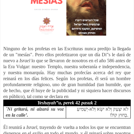
Ninguno de los profetas en las Escrituras nunca predijo la llegada
de un "mesías". Pero ellos profetizaron que un día Di”s le dará de
nuevo a
Israel
lo que se llevaron de nosotros en el año 586 antes de
la Era Vulgar: nuestro Templo, nuestra soberanía e independencia,
y nuestra monarquía. Hay muchas profecías acerca del rey que
reinará en los días felices. Según los profetas, él será un hombre
profundamente religioso, uno de gran humildad (tan humilde, que
de hecho, que él huye de la publicidad y ni siquiera hacer discursos
en público), tal como se declara en
Yeshayah”u,
perek
42
pasuk
2
´Ni gritará, ni alzará su voz
לֹא יִצְעַק וְלֹא יִשָּׂא וְלֹא-יַשְׁמִיעַ
en la calle’.
בַּחוּץ קוֹלוֹ
.
Él reunirá a
Israel
, trayendo de vuelta a todos los que se encuentran
dispersos en el exilio en todo el mundo, y él reinará sobre nosotros