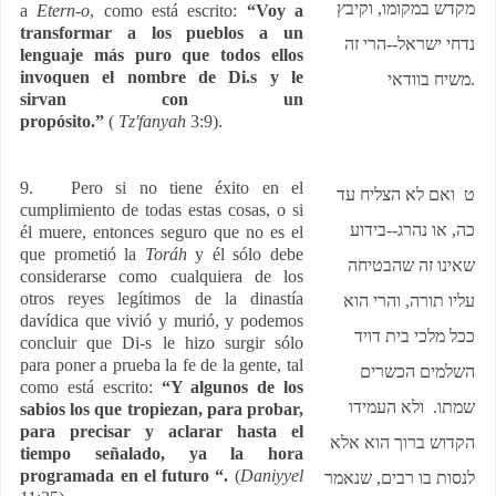
מקדש במקומו, וקיבץ
a
Etern-o
, como está escrito:
“Voy a
transformar a los pueblos a un
נדחי ישראל--הרי זה
lenguaje más puro que todos ellos
invoquen el nombre de Di.s y le
משיח בוודאי
.
sirvan con un
propósito.”
(
Tz'fanyah
3:9).
9. Pero si no tiene éxito en el
ט ואם לא הצליח עד
cumplimiento de todas estas cosas, o si
כה, או נהרג--בידוע
él muere, entonces seguro que no es el
que prometió la
Toráh
y él sólo debe
שאינו זה שהבטיחה
considerarse como cualquiera de los
otros reyes legítimos de la dinastía
עליו תורה, והרי הוא
davídica que vivió y murió, y podemos
ככל מלכי בית דויד
concluir que Di-s le hizo surgir sólo
para poner a prueba la fe de la gente, tal
השלמים הכשרים
como está escrito:
“Y algunos de los
שמתו. ולא העמידו
sabios los que tropiezan, para probar,
para precisar y aclarar hasta el
הקדוש ברוך הוא אלא
tiempo señalado, ya la hora
programada en el futuro “.
(
Daniyyel
לנסות בו רבים, שנאמר