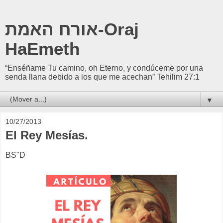
אורח האמת-Oraj
HaEmeth
“Enséñame Tu camino, oh Eterno, y condúceme por una
senda llana debido a los que me acechan” Tehilim 27:1
▼
10/27/2013
El Rey Mesías.
BS"D