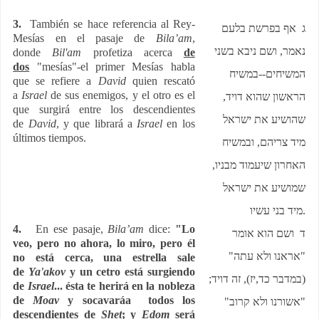
3.
También se hace referencia al Rey-
ג אף בפרשת בלעם
Mesías en el pasaje de
Bila’am
,
נאמר, ושם ניבא בשני
donde
Bil'am
profetiza acerca
de
dos
"mesías"-el primer Mesías habla
המשיחים--במשיח
que se refiere a
David
quien rescató
a
Israel
de sus enemigos, y el otro es el
הראשון שהוא דויד,
que surgirá entre los descendientes
שהושיע את ישראל
de
David
, y que librará a
Israel
en los
últimos tiempos.
מיד צריהם, ובמשיח
האחרון שיעמוד מבניו,
שמושיע את ישראל
מיד בני עשיו
.
4.
En ese pasaje,
Bila’am
dice:
"Lo
ד ושם הוא אומר
veo, pero no ahora, lo miro, pero él
"אראנו ולא עתה"
no está cerca, una estrella sale
de
Ya'akov
y un cetro está surgiendo
(במדבר כד,יז), זה דויד;
de
Israel
... ésta te herirá en la nobleza
de
Moav
y socavaráa todos los
"אשורנו ולא קרוב"
descendientes de
Shet
; y
Edom
será