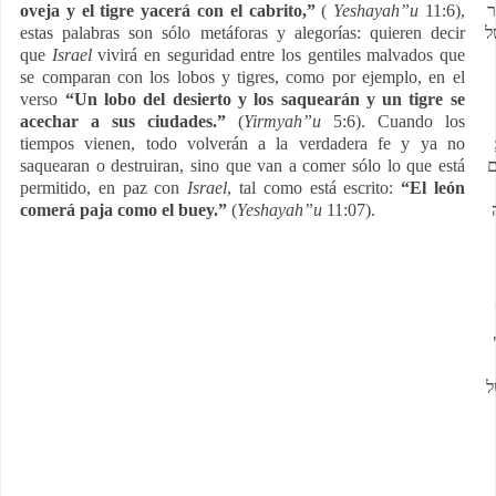
oveja y el tigre yacerá con el cabrito,”
(
Yeshayah”u
11:6),
ר
estas palabras son sólo metáforas y alegorías: quieren decir
ל
que
Israel
vivirá en seguridad entre los gentiles malvados que
se comparan con los lobos y tigres, como por ejemplo, en el
verso
“Un lobo del desierto y los saquearán y un tigre se
acechar a sus ciudades.”
(
Yirmyah”u
5:6). Cuando los
tiempos vienen, todo volverán a la verdadera fe y ya no
saquearan o destruiran, sino que van a comer sólo lo que está
ם
permitido, en paz con
Israel
, tal como está escrito:
“El león
comerá paja como el buey.”
(
Yeshayah”u
11:07).
ל