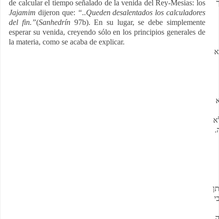
de calcular el tiempo señalado de la venida del Rey-Mesías: los
Jajamim
dijeron que:
“..Queden desalentados los calculadores
del fin.”
(
Sanhedrín
97b). En su lugar, se debe simplemente
esperar su venida, creyendo sólo en los principios generales de
la materia, como se acaba de explicar.
א
א
א
ה
ן
י
ה