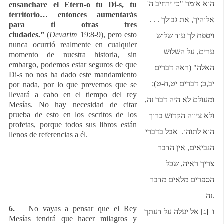
הוא אומר "כי ירחיב ה'
ensanchare el Etern-o tu Di-s, tu
territorio… entonces aumentarás
אלוהיך, את גבולך . . .
para ti otras tres
ciudades.”
(
Devarim
19:8-9), pero esto
ויספת לך עוד שלוש
nunca ocurrió realmente en cualquier
ערים, על השלוש
momento de nuestra historia, sin
embargo, podemos estar seguros de que
האלה" (ראה דברים
Di-s no nos ha dado este mandamiento
יב,כ; דברים יט,ח-ט);
por nada, por lo que prevemos que se
llevará a cabo en el tiempo del rey
ומעולם לא היה דבר זה,
Mesías. No hay necesidad de citar
prueba de esto en los escritos de los
ולא ציווה הקדוש ברוך
profetas, porque todos sus libros están
הוא לתוהו. אבל בדברי
llenos de referencias a él.
הנביאים, אין הדבר
צריך ראיה, שכל
הספרים מלאים מדבר
זה
.
6.
No vayas a pensar que el Rey
ו [ג] אל יעלה על דעתך
Mesías tendrá que hacer milagros y