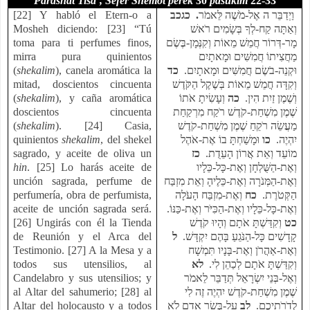
Parashat Tisa’, Sefer
Shemot
perek
30
pasukim
22-33
[22] Y habló el Etern-o a
כב
. כג
וַיְדַבֵּר ה אֶל-מֹשֶׁה לֵּאמֹר
Mosheh diciendo: [23] “Tú
וְאַתָּה קַח-לְךָ בְּשָׂמִים רֹאשׁ
toma para ti perfumes finos,
מָר-דְּרוֹר חֲמֵשׁ מֵאוֹת וְקִנְּמָן-בֶּשֶׂם
mirra pura quinientos
מַחֲצִיתוֹ חֲמִשִּׁים וּמָאתָיִם
(
shekalim
), canela aromática la
כד
וּקְנֵה-בֹשֶׂם חֲמִשִּׁים וּמָאתָיִם.
mitad, doscientos cincuenta
וְקִדָּה חֲמֵשׁ מֵאוֹת בְּשֶׁקֶל הַקֹּדֶשׁ
(
shekalim
), y caña aromática
וְעָשִׂיתָ אֹתוֹ
כה
וְשֶׁמֶן זַיִת הִין.
doscientos cincuenta
שֶׁמֶן מִשְׁחַת-קֹדֶשׁ רֹקַח מִרְקַחַת
(
shekalim
). [24] Casia,
מַעֲשֵׂה רֹקֵחַ שֶׁמֶן מִשְׁחַת-קֹדֶשׁ
quinientos
shekalim
, del shekel
וּמָשַׁחְתָּ בוֹ אֶת-אֹהֶל
כו
יִהְיֶה.
sagrado, y aceite de oliva un
כז
מוֹעֵד וְאֵת אֲרוֹן הָעֵדֻת.
hin
. [25] Lo harás aceite de
וְאֶת-הַשֻּׁלְחָן וְאֶת-כָּל-כֵּלָיו
unción sagrada, perfume de
וְאֶת-הַמְּנֹרָה וְאֶת-כֵּלֶיהָ וְאֵת מִזְבַּח
perfumería, obra de perfumista,
וְאֶת-מִזְבַּח הָעֹלָה
כח
הַקְּטֹרֶת.
aceite de unción sagrada será.
וְאֶת-כָּל-כֵּלָיו וְאֶת-הַכִּיֹּר וְאֶת-כַּנּוֹ.
[26] Ungirás con él la Tienda
וְקִדַּשְׁתָּ אֹתָם וְהָיוּ קֹדֶשׁ
כט
de Reunión y el Arca del
ל
קָדָשִׁים כָּל-הַנֹּגֵעַ בָּהֶם יִקְדָּשׁ.
Testimonio. [27] A la Mesa y a
וְאֶת-אַהֲרֹן וְאֶת-בָּנָיו תִּמְשָׁח
todos sus utensilios, al
לא
וְקִדַּשְׁתָּ אֹתָם לְכַהֵן לִי.
Candelabro y sus utensilios; y
וְאֶל-בְּנֵי יִשְׂרָאֵל תְּדַבֵּר לֵאמֹר
al Altar del sahumerio; [28] al
שֶׁמֶן מִשְׁחַת-קֹדֶשׁ יִהְיֶה זֶה לִי
Altar del holocausto y a todos
עַל-בְּשַׂר אָדָם לֹא
לב
לְדֹרֹתֵיכֶם.