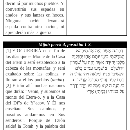
decidirá por muchos pueblos. Y
convertirán sus espadas en
arados, y sus lanzas en hoces.
Ninguna nación levantará
espada contra otra nación, ni
aprenderán más la guerra.
Mijah perek 4, pasukim 1-3.
[1] Y OCURRIRÁ en el fin de
א
דְּבַר-ה אֲשֶׁר הָיָה אֶל-מִיכָה
los días que el Monte de la Casa
הַמֹּרַשְׁתִּי בִּימֵי יוֹתָם אָחָז יְחִזְקִיָּה
del Etern-o será establecido a la
מַלְכֵי יְהוּדָה אֲשֶׁר-חָזָה עַל-שֹׁמְרוֹן
cabeza de las montañas, y será
שִׁמְעוּ עַמִּים כֻּלָּם
ב
וִירוּשָׁלִָם.
exaltado sobre las colinas, y
הַקְשִׁיבִי אֶרֶץ וּמְלֹאָהּ וִיהִי אֲדֹנָי ה
fluirán a él los pueblos (
amim
).
ג
בָּכֶם לְעֵד אֲדֹנָי מֵהֵיכַל קָדְשׁוֹ.
[2] E irán allí muchas naciones
כִּי-הִנֵּה ה יֹצֵא מִמְּקוֹמוֹ וְיָרַד וְדָרַךְ
que dirán: “Venid, y subamos al
עַל-במותי (בָּמֳתֵי) אָרֶץ
monte del Etern-o, y a la Casa
del Di”s de Y’acov. Y Él nos
enseñara Sus caminos, y
nosotros andaremos en Sus
senderos”. Porque de Tzión
saldrá la Torah, y la palabra del