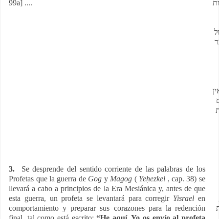
99a] ....
ת
ל
ר
ן
ת
3.
Se desprende del sentido corriente de las palabras de los
Profetas que la guerra de
Gog
y
Magog
(
Yeḥezkel
, cap. 38) se
llevará a cabo a principios de la Era Mesiánica y, antes de que
esta guerra, un profeta se levantará para corregir
Yisrael
en
comportamiento y preparar sus corazones para la redención
final, tal como está escrito:
“He aquí, Yo os envío al profeta