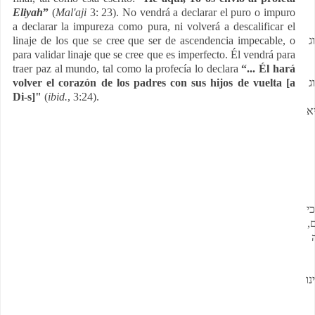
Eliyah
”
(
Mal'aji
3: 23). No vendrá a declarar el puro o impuro
a declarar la impureza como pura, ni volverá a descalificar el
linaje de los que se cree que ser de ascendencia impecable, o
ג
para validar linaje que se cree que es imperfecto. Él vendrá para
traer paz al mundo, tal como la profecía lo declara
“... Él hará
volver el corazón de los padres con sus hijos de vuelta [a
ג
Di-s]"
(
ibid.
, 3:24).
א
"
ם
נו