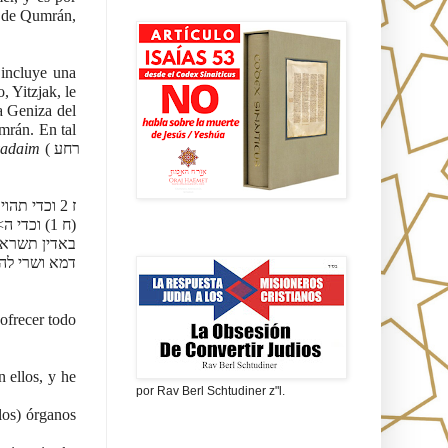
Isaías 53 en griego
 de Qumrán, 
 Yitzjak, le 
 Geniza del 
rán. En tal 
 yadaim
 (רחע 
ז 2 וכדי תהוי לביש הוי תאיב תוב ו
(ח 1) וכדי ה>נסקת< מן אעי אלין על מדבחא ונורא ישרא להדלקא בהון והא
La obsesión de convertir judíos
באדין תשרא ל 
דמא ושרי ל<
ofrecer todo 
 ellos, y he 
por Rav Berl Schtudiner z"l.
los) órganos 
¿Quiénes eran los Nazarenos?