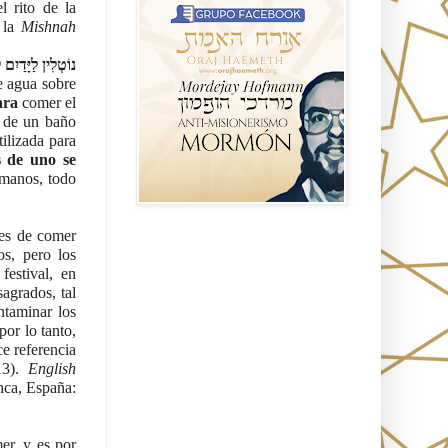
 rito de la 
 la 
Mishnah 
נוֹטְלִין לַיָּדַיִ
e agua sobre 
ara
 comer el 
 de un baño 
tilizada para 
 de uno se 
 incluso por la impureza ritual, que generalmente solo hace impuras las manos, todo 
es de comer 
Seguidores
, pero los 
estival, en 
grados, tal 
taminar los 
or lo tanto, 
e referencia 
3).
 English 
ca, España: 
r, y es por 