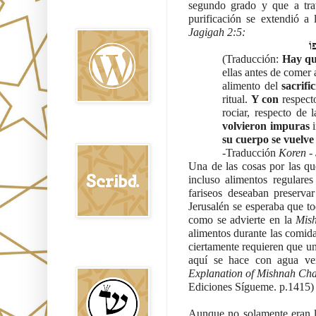
segundo grado y que a trav
Oraj HaEmet en
Wordpress elht
purificación se extendió a 
Jagigah 2:5:
וֹ
(Traducción: 
Hay qu
ellas antes de comer 
alimento del 
sacrifi
ritual. 
Y con
 respect
rociar, respecto de
volvieron impuras
Scribd
su cuerpo se vuelv
-Traducción 
Koren - 
Una de las cosas por las qu
incluso alimentos regular
fariseos deseaban preservar
Jerusalén se esperaba que to
como se advierte en la 
Mish
alimentos durante las comida
ciertamente requieren que un
Shem Tob: Mateo
Hebreo
aquí se hace con agua ver
Explanation of Mishnah Ch
Ediciones Sígueme. p.1415)
Aunque no solamente eran lo