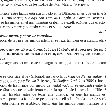
bre
: 
נְטִילַת יָדַיִם
o el de los Rollos del Mar Muerto: 
רחיע ידיך
. 
 manos
 entre judíos está atestiguado en la Diáspora antes que en 
Erretz
(Justin Martir, 
Diálogo con Trifo 
46.) Según la
 Carta de Aristeas
 
rse las manos en el mar mientras oraban. La explicación es que el acto 
l 
'manos puras y corazón puro'
 del Salmo 24:4:
ר־לֵבָב
ios de manos y puros de corazón...
spora de lavarse las manos mientras se reza también está atestiguada 
ρὸς οὐρανὸν ὠλένας ἁγνάς ὄρθριοι ἐξ εὐνῆς αἰεὶ χρόα ἁγνίζοντες 
n los brazos santos hacia el cielo, desde sus lechos, santificando 
gua”. 
uede agregarse el hecho de que algunas sinagogas de la Diáspora fueron 
e se dice que el rey Shlomoh instituyó la 
Takana 
de 
Netilat Yadaim
 
14b: בְּשָׁעָה שֶׁתִּיקֵּן שְׁלֹמֹה עֵירוּבִין וּנְטִילַת יָדַיִם y 
Eruvin 
21b; 
Aruj HaShuljan
Oraj Jaim
 366:2). Inclus
icación de las manos por medio de 
netilat yadaim 
se encuentra entre l
de Shamay que prevalecieron contra la opinión de la escuela de Hilel. S
n ser lavadas antes de tocar una ofrenda, ya que las manos est
y supone una falta de respeto tocar con ellas la ofrenda antes de ser l
e esta norma se estableció luego que las manos tienen siempre la 