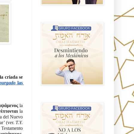
GRUPO sendero
a criada se 
purgado 
las 
NO A LOS MISIONEROS MESIÁNICOS
ιψάμενος 
la 
νίπτονται 
la 
a del Nuevo 
r’ (ver. 
T.Y. 
 Testamento 
 
νιψάμενος, 