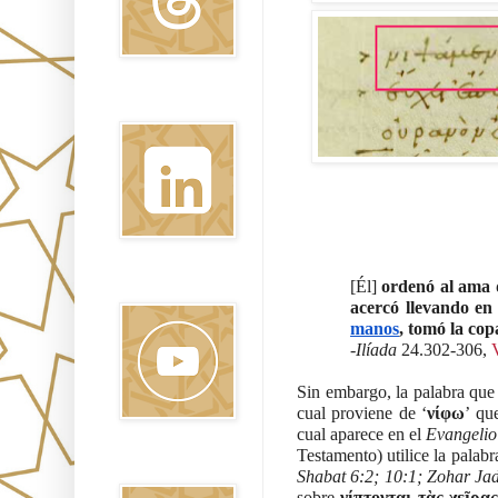
Linkedin
[Él]
 ordenó al ama d
Youtube
acercó llevando en
manos
, tomó la co
-
Ilíada
 24.302-306, 
Sin embargo, la palabra que s
cual proviene de ‘
νίφω
’ qu
cual aparece en el 
Evangelio
Pinterest
Shabat 6:2; 10:1; Zohar Ja
sobre 
νίπτονται τὰς χεῖρας