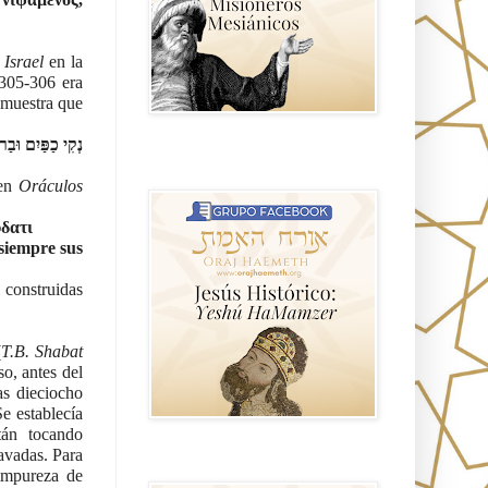
 Israel
 en la 
305-306 era 
muestra que 
נְקִי כַפַּיִם וּבַ
Hablemos de historia, Yeshua o Jesus
el mito mas grande.
en 
Oráculos 
ὕδατι
siempre sus 
construidas 
(
T.B. Shabat 
o, antes del 
as dieciocho 
e establecía 
án tocando 
avadas. Para 
Anti misionerismo Mormón
impureza de 