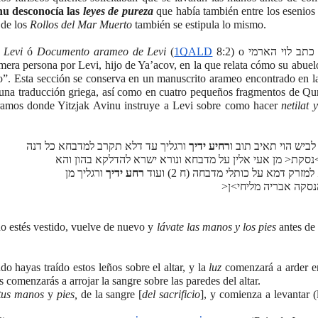
u desconocía las 
leyes de pureza
 que había también entre los esenios
 de los 
Rollos del Mar Muerto
 también se estipula lo mismo.
 Levi
 ó 
Documento arameo de Levi 
(
1QALD
 8:2) o כתב לוי הארמי incluye una 
mera persona por Levi, hijo de Ya’acov, en la que relata cómo su abuelo,
io”. Esta sección se conserva en un manuscrito arameo encontrado en la
 una traducción griega, así como en cuatro pequeños fragmentos de Qum
ramos donde Yitzjak Avinu instruye a Levi sobre como hacer 
netilat
רחיע ידיך
 ורגליך עד דלא תקרב למדבחא כל דנה
מזרק דמא על כותלי מדבחה (ח 2) ועוד
רחע ידיך
 ורגליך מן
הנסקה אבריה מליחי>ן
o estés vestido, vuelve de nuevo y 
lávate las manos y los pies
 antes de 
do hayas traído estos leños sobre el altar, y la 
luz 
comenzará a arder en
s comenzarás a arrojar la sangre sobre las paredes del altar.
tus manos
 y 
pies,
 de la sangre [
del sacrificio
], y comienza a levantar (