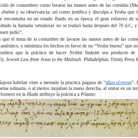
etación de costumbres como lavarse las manos antes de las comidas (Mar
 
shabat 
y su observancia; así como justifica y disculpa a Yeshu que l
e encontraba en un estado fluido en su época; el gran esfuerzo de un
ltado la llamada 'ortodoxia' no se realizó hasta después del 70 d.C, y 
buen judío”. 
 que el tema de la costumbre de lavarse las manos antes de las comi
 auténtico, y minimiza los hechos en favor de un “Yeshu bueno” que no
nsidera que la práctica de hacer 
Netilat Yadaim 
sea producto de 
0). 
Jewish Law from Jesus to the Mishnah
. Philadelphia: Trinity Press I
iáspora habrían visto a menudo la practica pagana de “
αἱ̂μα νένιπται
”. 
orma rutinaria, o al menos mojaban la mano derecha, al entrar en un te
. Homero en la 
Ilíada 
atribuye la práctica a Príamo: