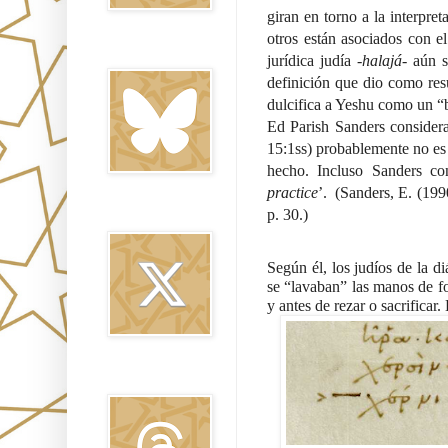
giran en torno a la interpr
otros están asociados con el
Bluesky
jurídica judía -
halajá
- aún s
definición que dio como resu
dulcifica a Yeshu como un “
Ed Parish Sanders considera
15:1ss) probablemente no es
hecho. Incluso Sanders co
practice
’.  (Sanders, E. (199
p. 30.)
Twitter
Según él, los judíos de la d
se “lavaban” las manos de f
y antes de rezar o sacrificar
Threads