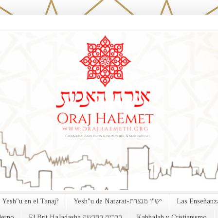
 Yesh"u en el Tanaj?
Yesh"u de Natzrat-יש"ו מנצרת
Las Enseñanza
erno
El Brit HaJadasha הברית החדשה
Kabbalah y Cristianismo