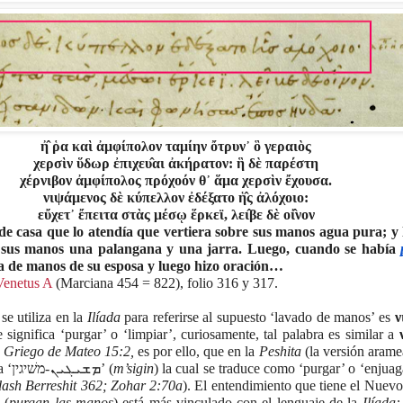
ἠ̂ ῥα καὶ ἀμφίπολον ταμίην ὄτρυν᾽ ὃ γεραιὸς
χερσὶν ὕδωρ ἐπιχευ̂αι ἀκήρατον: ἣ δὲ παρέστη
χέρνιβον ἀμφίπολος πρόχοόν θ᾽ ἅμα χερσὶν ἔχουσα.
νιψάμενος δὲ κύπελλον ἐδέξατο ἡ̂ς ἀλόχοιο:
εὔχετ᾽ ἔπειτα στὰς μέσῳ ἕρκεϊ, λει̂βε δὲ οἰ̂νον
e casa que lo atendía que vertiera sobre sus manos agua pura; y l
 sus manos una palangana y una jarra. Luego, cuando se había 
pa de manos de su esposa y luego hizo oración…
Venetus A
 (Marciana 454 = 822), folio 316 y 317. 
e utiliza en la 
Ilíada 
para referirse al supuesto ‘lavado de manos’ es 
ν
e significa ‘purgar’ o ‘limpiar’, curiosamente, tal palabra es similar a 
 Griego de Mateo 15:2, 
es por ello, que en la 
Peshita 
(la versión arame
Testamento) utilice la palabra ‘ܡܫܝܓܝܢ-משׁיגין’ (
m’sigin
) la cual se traduce como ‘purgar’ o ‘enjuaga
dash Berreshit 362; Zohar 2:70a
). El entendimiento que tiene el Nuevo
 
(
purgan las manos
) está más vinculado con el lenguaje de la 
Ilíada: