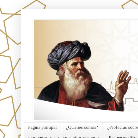
אורח האמת
Página principal
¿Quiénes somos?
¿Profecías sobre
mesianicos, natzratim, y otras quimeras
Paganismo Mod