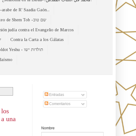
arabe de R' Saadia Gaón...
El Evangelio Hebreo de Mateo de Shem Tob -שם טוב
nión judía contra el Evangelio de Marcos
של
Contra la Carta a los Gálatas
Toldot Yeshu - תולדות ישו
udaísmo
Suscribirse a nuestro sito
Entradas
Comentarios
e los
o a una
Formulario de contacto
Nombre