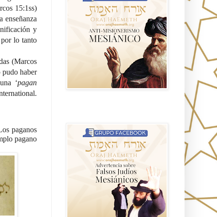
cos 15:1ss) 
a enseñanza 
ificación y 
por lo tanto 
das (Marcos 
 pudo haber 
una ‘
pagan 
nternational. 
Advertencia sobre Falsos Judíos
Mesíanicos
Los paganos 
mplo pagano 