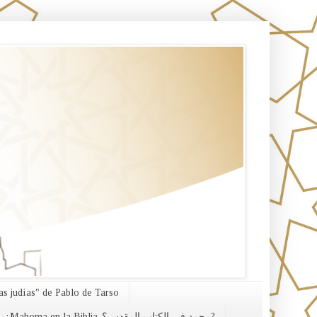
s judías" de Pablo de Tarso
¿Mahoma en la Biblia-محمد في الكتاب المقدس؟?