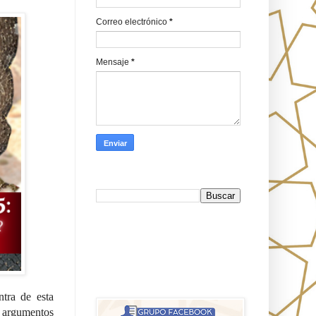
Correo electrónico
*
Mensaje
*
Busca en Oraj HaEmeth
FB
אורח האמת-Oraj HaEmet: Anti-
misionerismo mesiánico
tra de esta 
 argumentos 