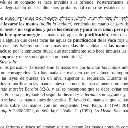
és de su contacto se hace inválida a la ofrenda. Posteriormente, el
la degustación de los alimentos profanos, tal como se establece en
ם לְחֻלִּין וּלְמַעֲשֵׂר וְלִתְרוּמָה. וּלְקֹדֶשׁ, מַטְבִּילִין. וּלְחַטָּאת, אִם נִטְמְאוּ יָדָיו, נִטְמָא גוּפ
e lavarse las manos
 (
notlin la’yadaim
) vertiendo un cuarto de 
litro
 d
alimentos 
no sagrados
, 
y para los diezmos y para la 
teruma
; pero p
cio hay que sumergir
 las manos en aguas de 
purificación
, como las
o a alguien que desea tocar las aguas de 
purificación
 de la vaca roja u
 la cual los Sabios ordenaron más medidas de santidad, 
si las manos
e impuro
 y debe sumergirse en un baño ritual.)
Steinsaltz.
e los 
perushim 
(fariseos) eran famosos era por 
lavarse las manos
 ant
es no consagrados. No hay nada de malo en comer alimentos impuros
 las leyes de pureza en un nivel superior al requerido. Durante el f
dos se purificaran las manos antes de comer, incluso alimentos no consa
nah masejet Berajot
 8:2-3, y así se presupone que se debe evitar con
s. Por otra parte, tanto el segundo diezmo y la 
terumá 
son sagrados y, p
o se lave las manos antes de tocarlos. El lavado de manos al que se hac
tida sobre las manos con un recipiente. (Ver. Kulp, J. (1997-201
agigah
. 23/08/2022, de Sefaria; Cf. Valle, C. (1997). 
La Misna
. Salaman
 
s fariseos quienes solicitaban que se lavaran las manos antes de come