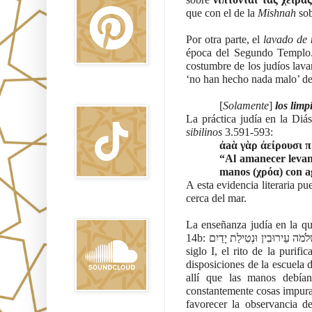
que con el de la 
Mishnah 
so
Por otra parte, el 
lavado de
época del Segundo Templo. 
costumbre de los judíos lava
‘no han hecho nada malo’ de
TikTok
[
Solamente
]
los limp
La práctica judía en la Diá
sibilinos
 3.591-593: 
ἀaὰ γὰρ ἀείρουσι π
“Al amanecer levanta
manos (χρόα) con a
A esta evidencia literaria p
cerca del mar.
Sound Clound
La enseñanza judía en la qu
siglo I, el rito de la purif
disposiciones de la escuela 
allí que las manos debía
constantemente cosas impuras 
favorecer la observancia d