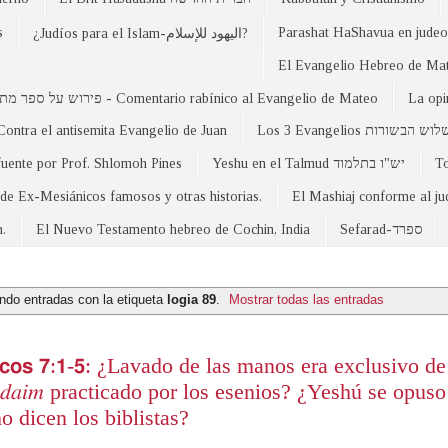
s
Parashat HaShavua en judeo-
¿Judíos para el Islam-اليهود للإسلام?
פירוש על ספר מתי - Comentario rabínico al Evangelio de Mateo
La opi
Contra el antisemita Evangelio de Juan
Los 3 Evangelios וש הבשורות
fuente por Prof. Shlomoh Pines
Yeshu en el Talmud יש"ו בתלמוד
 de Ex-Mesiánicos famosos y otras historias.
El Mashiaj conforme al j
n.
El Nuevo Testamento hebreo de Cochin, India
Sefarad-ספרד
ndo entradas con la etiqueta
logia 89
.
Mostrar todas las entradas
 𝗠𝗮𝗿𝗰𝗼𝘀 𝟳:𝟭-𝟱: ¿Lavado de las manos era exclusivo d
𝑡 𝑦𝑎𝑑𝑎𝑖𝑚 practicado por los esenios? ¿Yeshú se opus
 dicen los biblistas?