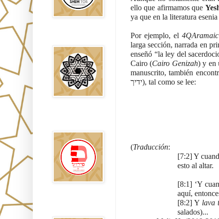
ello que afirmamos que 
Yesh
ya que en la literatura esenia
Por ejemplo, el 
4QAramaic
Falsos Judíos
larga sección, narrada en pri
enseñó “la ley del sacerdoc
Cairo (
Cairo Genizah
) y en
manuscrito, también encont
ידיך), tal como se lee:
פירוש רבנים
לבשורת מתי
(
Traducción
: 
[7:2] Y cuand
esto al altar. 
[8:1] ‘Y cuan
aquí, entonce
[8:2] Y 
lava 
Sitios
Recomendados
salados)...