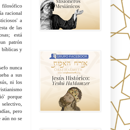
filosófico
ía racional
iciosos' a
esta de las
osas; está
 un patrón
Hablemos de historia, Yeshua o Jesus
el mito mas grande.
 bíblicas y
sefo nunca
ueba a sus
sús, ni los
istianismo
ió' porque
selectivo,
udías, pero
e aún no se
Anti misionerismo Mormón