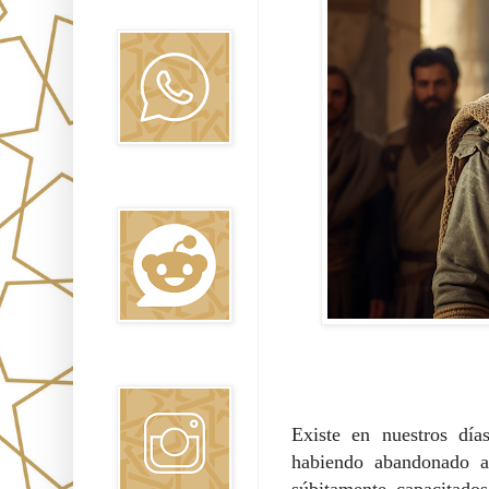
Oraj HaEmet
Reddit
Instagram
Existe en nuestros día
habiendo abandonado ap
súbitamente capacitado