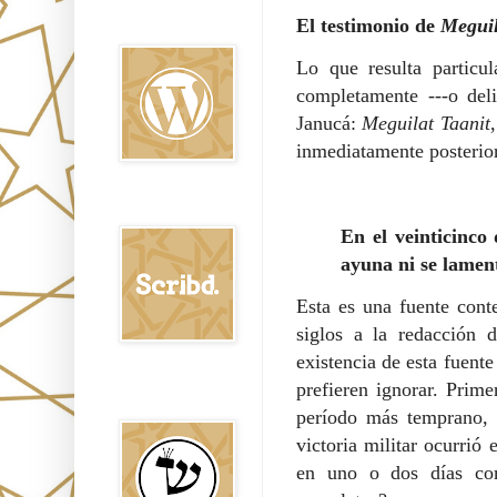
Oraj HaEmet en
El testimonio de
Meguil
Wordpress elht
Lo que resulta particu
completamente ---o del
Janucá:
Meguilat Taanit
inmediatamente posterior
Scribd
En el veinticinc
ayuna ni se lamen
Esta es una fuente cont
siglos a la redacción 
existencia de esta fuent
prefieren ignorar. Prime
Shem Tob: Mateo
Hebreo
período más temprano, 
victoria militar ocurrió
en uno o dos días com