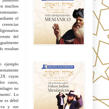
n muchos
rotestante-
ediante el
 creencias
ligionarios
erente del
igualmente
do resultan
Advertencia sobre Falsos Judíos
Mesíanicos
un ejemplo
uestamente
 XIX cuyas
los casos,
milagro no
amento'. Lo
ue es débil
tiva y sus