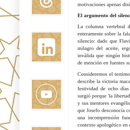
motivaciones apenas dis
El argumento del silenc
La columna vertebral d
Linkedin
enteramente sobre la fa
silencio: dado que Fla
milagro del aceite, er
inválida que ningún hist
de mención en fuentes su
Consideremos el testimo
Youtube
describe la victoria mac
festividad de ocho día
surgió porque 'la libert
y sus mentores evangélic
que Josefo desconocía cu
una incomprensión fund
Pinterest
contexto apologético en e