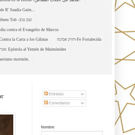
de R' Saadia Gaón...
El Evangelio Hebreo de Mateo de Shem Tob -שם טוב
udía contra el Evangelio de Marcos
Contra la Carta a los Gálatas
חזוק אמונה-Fe Fortalecida
אגרת תימן: Epístola al Yemén de Maimónides
מרדכי: Anti misionerismo mormón.
Suscribirse a nuestro sito
Entradas
or
Comentarios
Formulario de contacto
Nombre