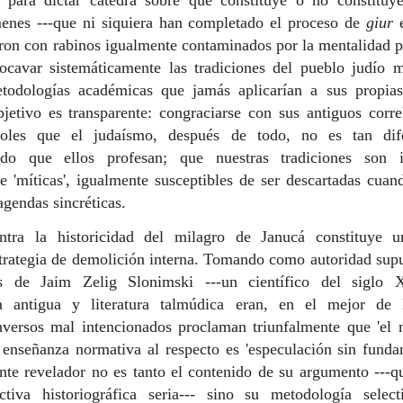
menes ---que ni siquiera han completado el proceso de
giur
e
ron con rabinos igualmente contaminados por la mentalidad p
ocavar sistemáticamente las tradiciones del pueblo judío m
todologías académicas que jamás aplicarían a sus propias
bjetivo es transparente: congraciarse con sus antiguos corre
doles que el judaísmo, después de todo, no es tan dif
zado que ellos profesan; que nuestras tradiciones son 
e 'míticas', igualmente susceptibles de ser descartadas cuan
agendas sincréticas.
ntra la historicidad del milagro de Janucá constituye 
strategia de demolición interna. Tomando como autoridad sup
nes de Jaim Zelig Slonimski ---un científico del siglo
ia antigua y literatura talmúdica eran, en el mejor de 
onversos mal intencionados proclaman triunfalmente que 'el 
r enseñanza normativa al respecto es 'especulación sin fund
nte revelador no es tanto el contenido de su argumento ---q
ctiva historiográfica seria--- sino su metodología selec