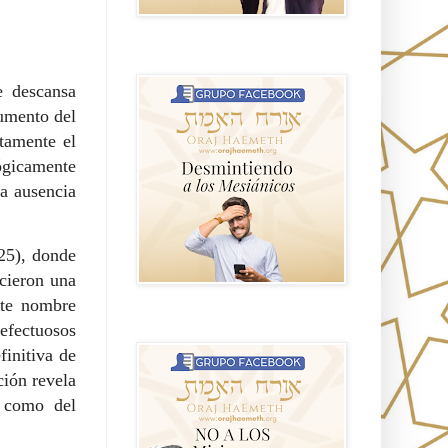
GRUPO sendero
e descansa
umento del
tamente el
ógicamente
la ausencia
25), donde
ecieron una
ste nombre
NO A LOS MISIONEROS MESIÁNICOS
defectuosos
finitiva de
ción revela
o como del