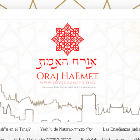
esh"u en el Tanaj?
Yesh"u de Natzrat-יש"ו מנצרת
Las Enseñanzas judía
no
El Brit HaJadasha הברית החדשה
Kabbalah y Cristianismo