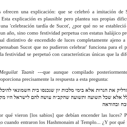
 ofrecen una explicación: que se celebró a imitación de 
Esta explicación es plausible pero plantea sus propias dific
una 'celebración tardía de Sucot', ¿por qué no se estableci
un año, sino como festividad perpetua con estatus halájico p
tual distintivo de encendido de luces completamente ajeno a
pensaban Sucot que no pudieron celebrar' funciona para el p
la festividad se perpetuó con características únicas que la di
Meguilat Taanit
---que aunque compilado posteriormente
roporciona precisamente la respuesta a esta pregunta:
דליק את הנרות אלא בימי מלכות יון שנכנסו בית חשמונאי להיכל..
 אלא שכל תשועה ותשועה שהקב״ה עושה להם לישראל היו מקדימ
בח ובהודאה
or qué vieron [los sabios] que debían encender las luces? P
ego cuando entraron los Hashmonaim al Templo... ¿Y por qué 