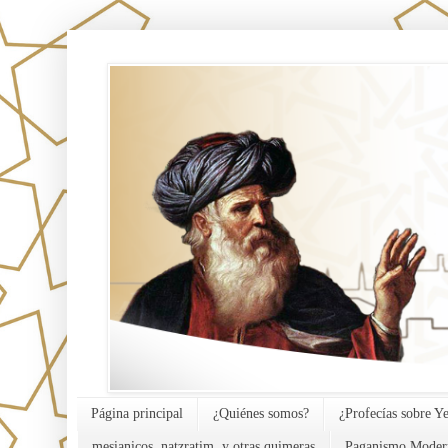
אורח האמת
Página principal
¿Quiénes somos?
¿Profecías sobre Y
mesianicos, natzratim, y otras quimeras
Paganismo Moder