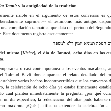
at Taanit
y la antigüedad de la tradición
larmente risible en el argumento de estos conversos es q
iberadamente suprimen--- el testimonio más antiguo dispon
, una compilación tannaítica que data del período del Segun
. Este documento registra escuetamente:
ום חנוכה תמניא יומין דלא למספד
o del mismo
[
Kislev
]
, el día de Janucá, ocho días en los cu
ta.
emporánea o casi contemporánea a los eventos macabeos, an
del Talmud Bavlí donde aparece el relato detallado del m
e establece varios hechos incontrovertibles que los conversos 
ro, la celebración de ocho días ya estaba firmemente establ
lo cual plantea inmediatamente la pregunta: ¿por qué och
 en un día específico; la rededicación del altar pudo haberse
o máximo. ¿Qué justificaba extender la celebración a 