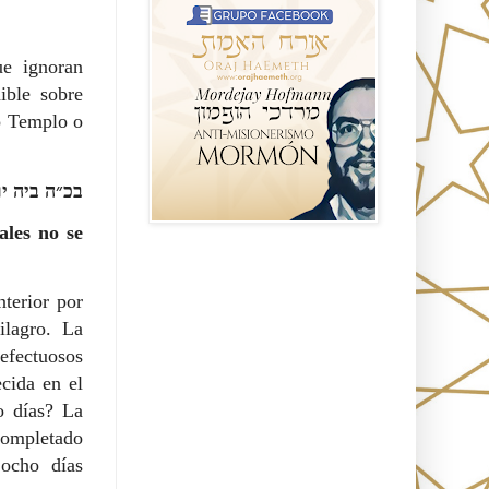
ue ignoran
ible sobre
do Templo o
בכ״ה ביה י
ales no se
Seguidores
terior por
ilagro. La
defectuosos
ecida en el
o días? La
 completado
ocho días