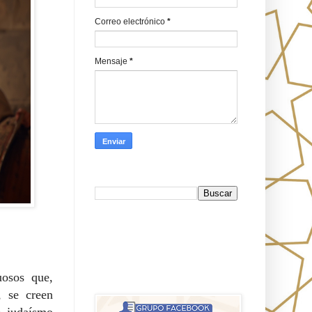
Correo electrónico
*
Mensaje
*
Busca en Oraj HaEmeth
FB
אורח האמת-Oraj HaEmet: Anti-
osos que,
misionerismo mesiánico
, se creen
e judaísmo