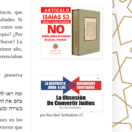
Isaías 53 en griego
Sucot, que
ultades. Si
ó como una
ropio? ¿Por
 Sucot? La
rimer año,
ferenciaban
La obsesión de convertir judíos
 preserva
ומה ראו לה
בהם את הלל
בשירה ובש
por Rav Berl Schtudiner z"l.
ues en los
vieron que
¿Quiénes eran los Nazarenos?