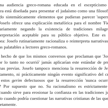
una audiencia greco-romana educada en el escepticismo 
era está diseñada para presentar el judaísmo como una filosof
do sistemáticamente elementos que pudieran parecer 'superst
Josefo ofrece una explicación metafórica para el nombre 'Fi
ariamente negando la existencia de tradiciones milagr
erpretación aceptable para su público objetivo. Este es
ra: Josefo rutinariamente racionaliza o reinterpreta narrativas
as palatables a lectores greco-romanos.
l hecho de que los mismos conversos que proclaman que 'Jo
r lo tanto no ocurrió' jamás aplicarían este estándar de pr
anas previas. Josefo tampoco menciona la resurrección de Je
amento, ni prácticamente ningún evento significativo del cr
n estos
gerim
defectuosos que la resurrección 'nunca ocurr
 Por supuesto que no. Su racionalismo es estrictamente 
ando sirve para erosionar la confianza en las tradiciones j
 cuando podría cuestionar las narrativas cristianas de las qu
etamente.