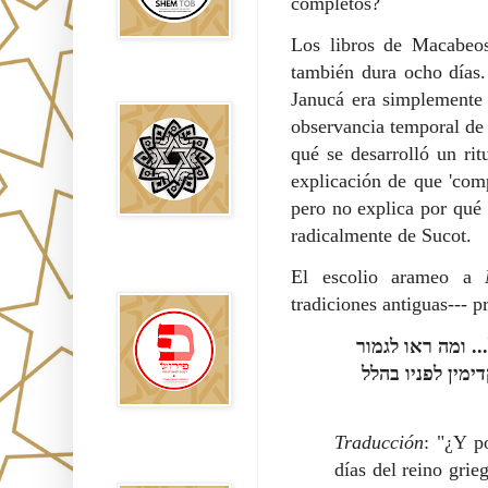
completos?
Los libros de Macabeos
también dura ocho días. 
Falsos Judíos
Janucá era simplemente 
observancia temporal de 
qué se desarrolló un ri
explicación de que 'com
pero no explica por qué 
radicalmente de Sucot.
פירוש רבנים
El escolio arameo a
לבשורת מתי
tradiciones antiguas--- p
. ומה ראו לגמור
ין לפניו בהלל
Traducción
: "¿Y p
Sitios
Recomendados
días del reino gri