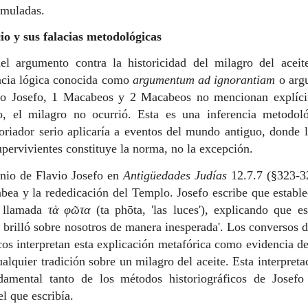
imuladas.
io y sus falacias metodológicas
el argumento contra la historicidad del milagro del aceit
lacia lógica conocida como
argumentum ad ignorantiam
o arg
vio Josefo, 1 Macabeos y 2 Macabeos no mencionan explíci
go, el milagro no ocurrió. Esta es una inferencia metodol
oriador serio aplicaría a eventos del mundo antiguo, donde 
pervivientes constituye la norma, no la excepción.
nio de Flavio Josefo en
Antigüedades Judías
12.7.7 (§323-3
abea y la rededicación del Templo. Josefo escribe que establ
s llamada
τὰ φῶτα
(ta phōta, 'las luces'), explicando que e
ad brilló sobre nosotros de manera inesperada'. Los conversos 
os interpretan esta explicación metafórica como evidencia de
alquier tradición sobre un milagro del aceite. Esta interpreta
amental tanto de los métodos historiográficos de Josef
l que escribía.