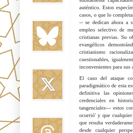
auténtico. Estos especí
casos, o que lo completa
Bluesky
-- se dedican ahora a s
empleo selectivo de me
cristianas previas. Su o
evangélicos demostrán
cristianismo racionali
cuestionables, igualment
Twitter
inconvenientes para sus 
El caso del ataque co
paradigmático de esta e
definitiva las opinio
credenciales en histor
tangenciales--- estos c
Threads
ocurrió' y que cualquie
que resulta verdaderame
desde cualquier perspe