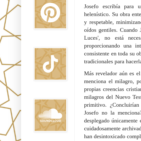
Josefo escribía para 
helenístico. Su obra ent
y respetable, minimizan
oídos gentiles. Cuando 
Luces', no está neces
TikTok
proporcionando una int
consistente en toda su ob
tradicionales para hacerl
Más revelador aún es e
menciona el milagro, po
propias creencias cristi
Sound Clound
milagros del Nuevo Test
primitivo. ¿Concluiría
Josefo no la menciona?
desplegado únicamente cu
cuidadosamente archivado
han desintoxicado compl