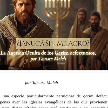
por Tamara Maleh
s una especie particularmente perniciosa de
gerim
defectu
enas ayer las iglesias evangélicas de las que provienen
s para dictar cátedra sobre qué constituye o no constituy