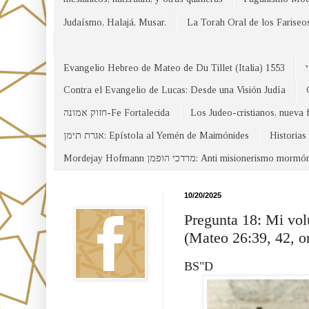
Judaísmo, Halajá, Musar.
La Torah Oral de los Fariseo
Evangelio Hebreo de Mateo de Du Tillet (Italia) 1553
Contra el Evangelio de Lucas: Desde una Visión Judía
חזוק אמונה-Fe Fortalecida
Los Judeo-cristianos, nueva 
אגרת תימן: Epístola al Yemén de Maimónides
Historias
Mordejay Hofmann מרדכי הופמן: Anti misionerismo mormó
Facebook
10/20/2025
Pregunta 18: Mi vol
(Mateo 26:39, 42, o
BS"D
Canal WhatsApp