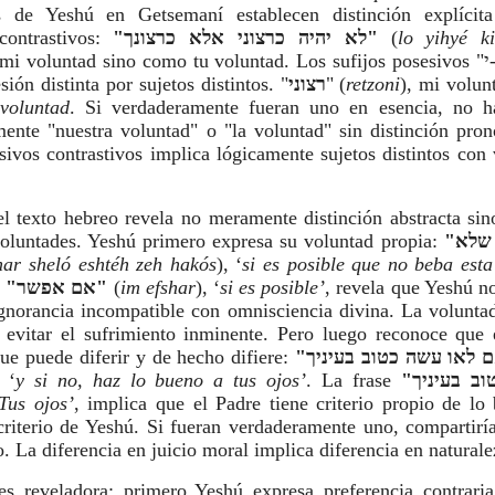
s de Yeshú en Getsemaní establecen distinción explícit
contrastivos:
"לא יהיה כרצוני אלא כרצונך"
(
lo yihyé ki
voluntad sino como tu voluntad. Los sufijos posesivos "י-" (i, mi) y
esión distinta por sujetos distintos. "
רצוני
" (
retzoni
), mi volun
voluntad
. Si verdaderamente fueran uno en esencia, no h
mente "nuestra voluntad" o "la voluntad" sin distinción pro
ivos contrastivos implica lógicamente sujetos distintos con
l texto hebreo revela no meramente distinción abstracta sin
 voluntades. Yeshú primero expresa su voluntad propia:
"אם אפשר שלא
har sheló eshtéh zeh hakós
), ‘
si es posible que no beba esta
l
"אם אפשר"
(
im efshar
), ‘
si es posible’
, revela que Yeshú n
ignorancia incompatible con omnisciencia divina. La volunta
, evitar el sufrimiento inminente. Pero luego reconoce que 
que puede diferir y de hecho difiere:
, ‘
y si no, haz lo bueno a tus ojos’
. La frase
Tus ojos’
, implica que el Padre tiene criterio propio de lo
criterio de Yeshú. Si fueran verdaderamente uno, compartirí
. La diferencia en juicio moral implica diferencia en natural
s reveladora: primero Yeshú expresa preferencia contraria 