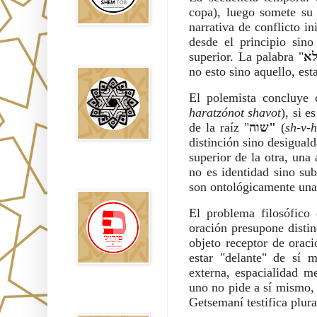
copa), luego somete su 
narrativa de conflicto i
desde el principio sin
superior. La palabra "
א
Falsos Judíos
no esto sino aquello, es
El polemista concluye c
haratzónot shavot
), si e
de la raíz "
שוה"
(
sh-v-h
distinción sino desigual
superior de la otra, una 
no es identidad sino sub
פירוש רבנים
לבשורת מתי
son ontológicamente una 
El problema filosófico
oración presupone distin
objeto receptor de oraci
estar "delante" de sí 
externa, espacialidad m
uno no pide a sí mismo,
Sitios
Getsemaní testifica plura
Recomendados