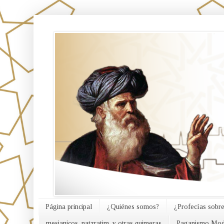
אורח האמת
Página principal
¿Quiénes somos?
¿Profecías sobre
mesianicos, natzratim, y otras quimeras
Paganismo Mod