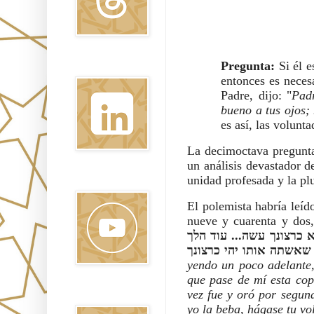
Pregunta:
Si él e
Linkedin
entonces es neces
Padre, dijo: "
Pad
bueno a tus ojos
es así, las volunta
La decimoctava pregunta 
un análisis devastador d
unidad profesada y la pl
Youtube
El polemista habría leí
nueve y cuarenta y dos
כרצונך עשה... עוד הלך
yendo un poco adelante,
que pase de mí esta cop
vez fue y oró por segun
Pinterest
yo la beba, hágase tu vo