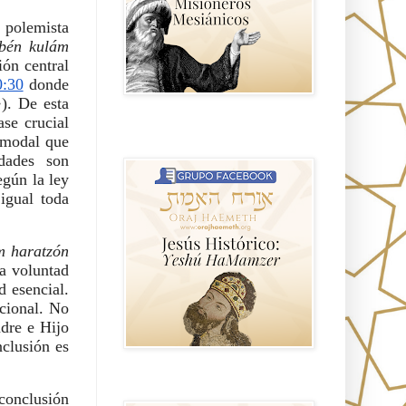
 polemista
abén kulám
ión central
0:30
donde
·
). De esta
ase crucial
Hablemos de historia, Yeshua o Jesus
 modal que
el mito mas grande.
idades son
egún la ley
igual toda
m haratzón
la voluntad
d esencial.
acional. No
adre e Hijo
nclusión es
Anti misionerismo Mormón
 conclusión