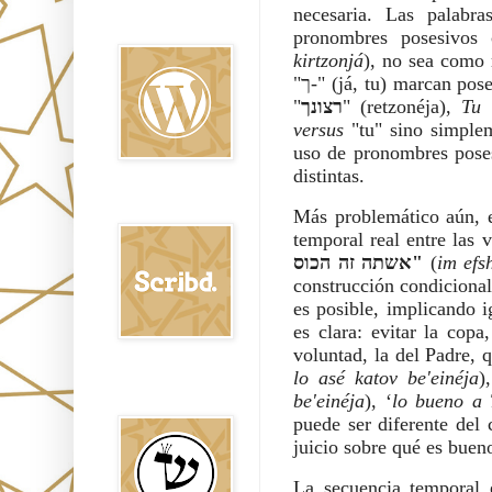
necesaria. Las palabra
Oraj HaEmet en
Wordpress elht
pronombres posesivos 
kirtzonjá
), no sea como mi 
"ך-" (já, tu) marcan pos
"
רצונך
" (retzonéja),
Tu 
versus
"tu" sino simple
uso de pronombres poses
distintas.
Scribd
Más problemático aún, e
temporal real entre las
אשתה זה הכוס"
(
im efs
construcción condiciona
es posible, implicando 
es clara: evitar la copa
voluntad, la del Padre, 
lo asé katov be'einéja
)
Shem Tob: Mateo
be'einéja
), ‘
lo bueno a 
Hebreo
puede ser diferente del 
juicio sobre qué es bueno
La secuencia temporal e