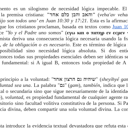
mento es un silogismo de necesidad lógica impecable. El
la premisa cristiana:
"והאב והבן כלם אחד"
(
veha'av veh
Hijo son todos uno’ en Juan 10:30 y 17:21
. Esta es la afirmac
a que los cristianos proclaman, basada en textos como
Juan 1
ce "
Yo y el Padre uno somos
" (
εγω και ο πατηρ εν εϲμεν 
mista deriva una consecuencia lógica necesaria usando la fr
),
de la obligación o es necesario
. Este es término de lógica
osibilidad sino necesidad lógica absoluta. Si dos ent
onces todas sus propiedades esenciales deben ser idénticas s
ca fundamental: si A igual B, entonces toda propiedad de A 
principio a la voluntad: "
שיהיה גם הרצון אחד
" (
sheyihyé ga
luntad sea una
. La palabra "
גם
" (
gam
),
también
, indica que 
al o secundaria sino que sigue necesariamente de la identida
n
),
voluntad
, es propiedad fundamental de cualquier agente r
itorio sino facultad volitiva constitutiva de la persona. Si P
cia divina, deben compartir una sola voluntad divina. La co
ta introduce la evidencia textual devastadora que refuta esta