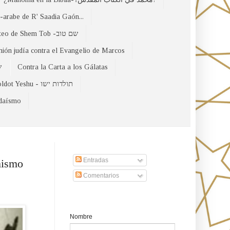
arabe de R' Saadia Gaón...
El Evangelio Hebreo de Mateo de Shem Tob -שם טוב
nión judía contra el Evangelio de Marcos
של
Contra la Carta a los Gálatas
Toldot Yeshu - תולדות ישו
udaísmo
Suscribirse a nuestro sito
Entradas
mismo
Comentarios
Formulario de contacto
Nombre