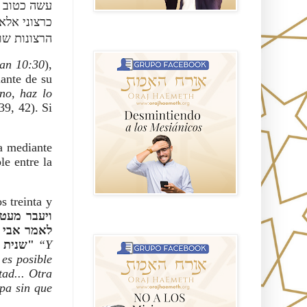
עשה כטוב ב
כרצוני אלא 
הרצונות ש:
GRUPO sendero
an 10:30
),
lante de su
 no, haz lo
39, 42). Si
ia mediante
le entre la
s treinta y
NO A LOS MISIONEROS MESIÁNICOS
לאמר אבי א
שנית ויתפלל לאמר אבי אם לא יוכל לעבור הכוס הזה ממני אלא צריך שאשתה אותו יהי כרצונך"
“Y
 es posible
ad... Otra
pa sin que