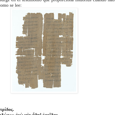
como se lee:
τρίδος.
ιδώρῳ· ἐγὼ μὲν ἤδη] ἐφεῖδον