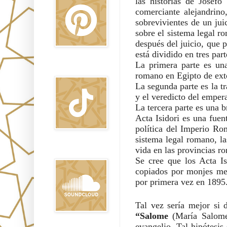
las historias de Josefo
comerciante alejandrin
sobrevivientes de un ju
sobre el sistema legal ro
después del juicio, que 
está dividido en tres part
La primera parte es una
TikTok
romano en Egipto de ext
La segunda parte es la t
y el veredicto del emper
La tercera parte es una b
Acta Isidori es una fuen
política del Imperio Ro
sistema legal romano, la
vida en las provincias r
Sound Clound
Se cree que los Acta Is
copiados por monjes med
por primera vez en 1895
Tal vez sería mejor si 
“Salome
(María Salom
evangelio. Tal hipótesis