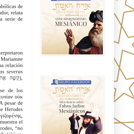
mbólicas de
ador, relata
a serie de
terpretaron
 Mariamne
Advertencia sobre Falsos Judíos
as severas
Mesíanicos
se de los
τυπίαν οὐκ
ue Herodes
γιζομένης,
muestra el
rodes, “
no