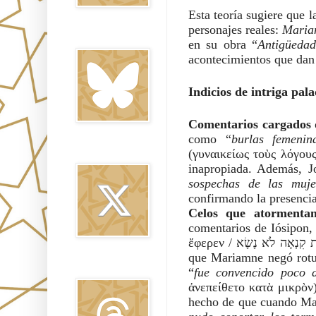
Esta teoría sugiere que l
personajes reales:
Maria
Bluesky
en su obra “
Antigüedad
acontecimientos que dan 
Indicios de intriga pala
Comentarios cargados 
como “
burlas femenin
(γυναικείως τοὺς λόγους / בִּדְבָרִים נָשִׁיִּים). Esto podría indicar que sospechaban de un
Twitter
inapropiada. Además, J
sospechas de las muje
confirmando la presencia
Celos que atormentan
comentarios de Iósipon,
ἔφερεν / וְאֶת קִנְאָה לֹא נָשָׂא), revelando sus propias sospechas sobre una infidelidad. A pesar de
que Mariamne negó rotun
Threads
“
fue convencido poco 
ἀνεπείθετο κατὰ μικρὸν)
hecho de que cuando Mar