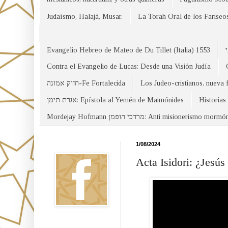
Judaísmo, Halajá, Musar.
La Torah Oral de los Fariseo
Evangelio Hebreo de Mateo de Du Tillet (Italia) 1553
Contra el Evangelio de Lucas: Desde una Visión Judía
חזוק אמונה-Fe Fortalecida
Los Judeo-cristianos, nueva 
אגרת תימן: Epístola al Yemén de Maimónides
Historias
Mordejay Hofmann מרדכי הופמן: Anti misionerismo mormó
Facebook
1/08/2024
Acta Isidori: ¿Jesú
Canal WhatsApp