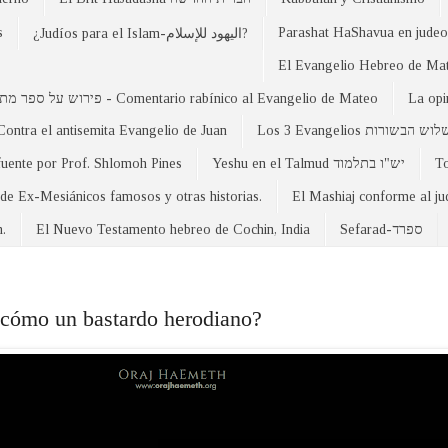
s
Parashat HaShavua en judeo-
¿Judíos para el Islam-اليهود للإسلام?
פירוש על ספר מתי - Comentario rabínico al Evangelio de Mateo
La opi
Contra el antisemita Evangelio de Juan
Los 3 Evangelios וש הבשורות
fuente por Prof. Shlomoh Pines
Yeshu en el Talmud יש"ו בתלמוד
 de Ex-Mesiánicos famosos y otras historias.
El Mashiaj conforme al j
n.
El Nuevo Testamento hebreo de Cochin, India
Sefarad-ספרד
s cómo un bastardo herodiano?