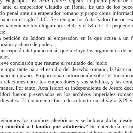
 y Hegesipus. El
Acta Isidori
registra el juicio penal de I
o, ante el emperador Claudio en Roma. Es uno de los pocos
icio penal ante un emperador romano y proporciona informaci
mano en el siglo I d.C. Se cree que los Acta Isidori fueron es
probablemente tuvo lugar entre el 41 y el 54 d.C. El pequeñ
es:
 petición de Isidoro al emperador, en la que acusa a un f
orsión y abuso de poder.
ranscripción del juicio en sí, que incluye los argumentos de a
ador.
reve conclusión que resume el resultado del juicio.
te importante para el estudio del derecho romano, la historia 
mano temprano. Proporcionan información sobre el funciona
s relaciones entre los emperadores y sus súbditos, y las con
omanas. Por tanto, Acta Isidori es independiente de Josefo déc
idori fueron preservados en los archivos imperiales roman
ievales. El documento fue redescubierto en el siglo XIX y
.
dejáramos los nombres alegóricos y se hubiera dicho desde 
e)
concibió a Claudio por adulterio.”
Se entendería el m
 surge en el testimonio que proporciona Isidorius cuando hab