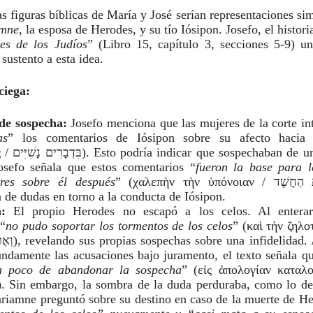
as figuras bíblicas de María y José serían representaciones si
mne
, la esposa de Herodes, y su tío Iósipon. Josefo, el histori
es de los Judíos
” (Libro 15, capítulo 3, secciones 5-9) un
sustento a esta idea.
ciega:
de sospecha:
Josefo menciona que las mujeres de la corte in
as
” los comentarios de Iósipon sobre su afecto hacia
a relación
osefo señala que estos comentarios “
fueron la base para l
res sobre él después
” (χαλεπὴν τὴν ὑπόνοιαν / קָשָׁה אֶת הַחֲשָׁד),
 de dudas en torno a la conducta de Iósipon.
:
El propio Herodes no escapó a los celos. Al enterar
 “
no pudo soportar los tormentos de los celos
” (καὶ τὴν ζηλο
damente las acusaciones bajo juramento, el texto señala q
a poco de abandonar la sospecha
” (εἰς ἀπολογίαν καταλο
. Sin embargo, la sombra de la duda perduraba, como lo de
iamne preguntó sobre su destino en caso de la muerte de He