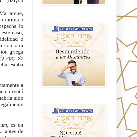
a
” (ὀλίγου
y Mariamne,
GRUPO sendero
ón íntima o
ospecha lo
 este caso,
idelidad o
da con otra
sión griega
ctamente a
ue enfrentó
habría sido
NO A LOS MISIONEROS MESIÁNICOS
legalmente
rum
, es un
., antes de