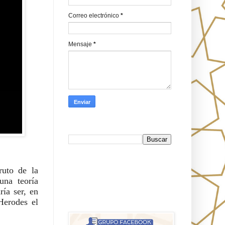
Correo electrónico
*
Mensaje
*
Busca en Oraj HaEmeth
FB
ruto de la
una teoría
ría ser, en
אורח האמת-Oraj HaEmet: Anti-
Herodes el
misionerismo mesiánico