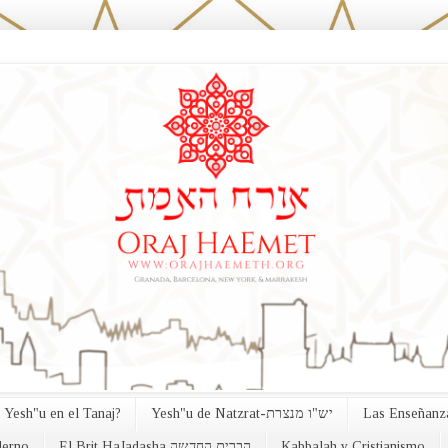
 Yesh"u en el Tanaj?
Yesh"u de Natzrat-יש"ו מנצרת
Las Enseñanza
erno
El Brit HaJadasha הברית החדשה
Kabbalah y Cristianismo