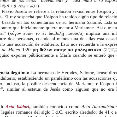
entos de los celos” nuevamente y “casi mata a su espos
ἀπέκτεινε τὴν γυναῖκα / כִּמְעַט קָטַל אֶת אִשְׁתּוֹ).
:
Flavio Josefo se refiere a la relación sexual entre Iósipon 
s. El rey sospecha que Iósipon ha tenido algún tipo de relaci
a, basado en los comentarios de su hermana Salomé. Esta s
al punto que inicialmente quiere matar a Mariamne. Así que en
nal” (λόγον εἶπεν τὸ ἐν διαβολῇ ποιοῦσα) implica una inf
 entre dos personas, cuando al menos una de ellas está casa
mo una acusación de adulterio. Esto nos recuerda a la expre
o de Mateo
1:20
μη θελων αυτην πα ραδιγματιϲαι
(לֹא חָפֵץ לְהַצְגִיתָהּ
ncia ilegítima:
La hermana de Herodes, Salomé, acusó dire
ulterio, estableciendo un paralelismo con las acusaciones q
co. Incluso, la posible descendencia de Mariamne e Iósipon 
r
”, similar al estatus de Jesús como alguien que no era 
l:
Acta Isidori
,
también conocido como
Acta Alexandrino
egales romanos del siglo I d.C. escrito alrededor de 41 c.e