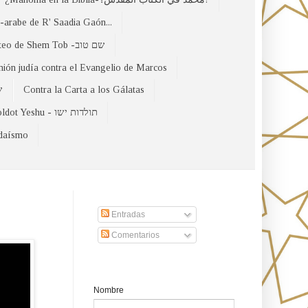
arabe de R' Saadia Gaón...
El Evangelio Hebreo de Mateo de Shem Tob -שם טוב
nión judía contra el Evangelio de Marcos
של
Contra la Carta a los Gálatas
Toldot Yeshu - תולדות ישו
udaísmo
Suscribirse a nuestro sito
Entradas
Comentarios
Formulario de contacto
Nombre