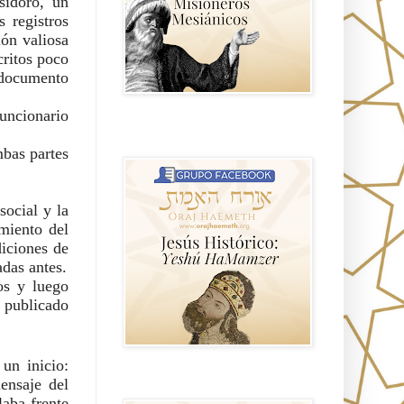
sidoro, un
 registros
ón valiosa
critos poco
o documento
uncionario
Hablemos de historia, Yeshua o Jesus
el mito mas grande.
mbas partes
social y la
miento del
diciones de
adas antes.
os y luego
 publicado
un inicio:
ensaje del
Anti misionerismo Mormón
laba frente