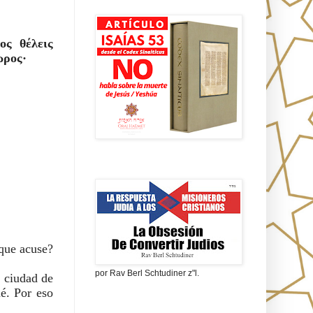
Isaías 53 en griego
ος θέλεις
ωρος·
La obsesión de convertir judíos
 que acuse?
por Rav Berl Schtudiner z"l.
e ciudad de
mé. Por eso
¿Quiénes eran los Nazarenos?