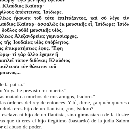
υ. Κλαύδιος Καῖσαρ·
φίλους ἀπέκτεινας, Ἰσίδωρε.
ιλέως ἤκουσα τοῦ τότε ἐπι]τάξαντος, καὶ σὺ λέγε τίν
αύδιος Καῖσαρ· ἀσφαλῶς ἐκ μουσικῆς εἶ, Ἰσίδωρε; Ἰσίδ
ὶ δοῦλος οὐδὲ μουσικῆς υἱὸς,
όλεως Ἀλεξανδρείας γυμνασίαρχος,
ς τῆς Ἰουδαίας υἱὸς ὑπόβλητος.
ίας ἐπικρατήσεως ἔφυς. Ἔφη
ρῳ· τί γὰρ ἄλλο ἔχομεν ἢ
ασιλεῖ τόπον διδόναι; Κλαύδιος
εκέλευσα τὸν θάνατον τοῦ
μπωνος...
e la patria."
: Yo ya he previsto mi muerte."
as matado a muchos de mis amigos, Isidoro."
las órdenes del rey de entonces. Y tú, dime, ¿a quién quieres
 duda eres hijo de un flautista, ¿no, Isidoro?
 esclavo ni hijo de un flautista, sino gimnasiarca de la ilustr
as que tú eres el hijo ilegítimo (bastardo) de la judía Salo
or el abuso de poder.