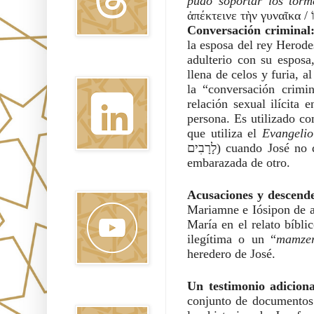
pudo soportar los torm
Conversación criminal
la esposa del rey Herode
adulterio con su espos
Linkedin
llena de celos y furia, 
la “conversación crimi
relación sexual ilícita
persona. Es utilizado co
que utiliza el
Evangeli
לָרָבִים) cuando José no quiso exponer públicamente a María cuando se enteró que ella estaba
embarazada de otro.
Youtube
Acusaciones y descende
Mariamne e Iósipon de ad
María en el relato bíbli
ilegítima o un “
mamze
heredero de José.
Un testimonio adiciona
Pinterest
conjunto de documentos l