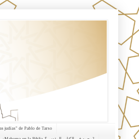
s judías" de Pablo de Tarso
¿Mahoma en la Biblia-محمد في الكتاب المقدس؟?