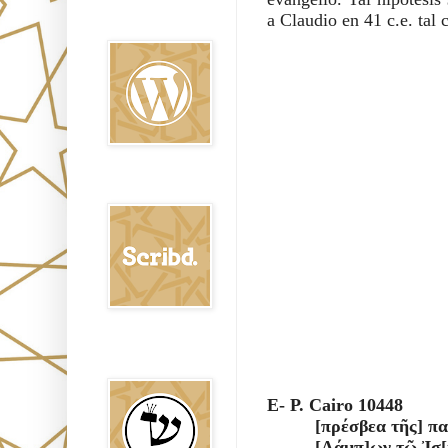
Oraj HaEmet en
a Claudio en 41 c.e. tal 
Wordpress elht
Scribd
Shem Tob: Mateo
Hebreo
E- P. Cairo 10448
[πρέσβεα τῆς] πα
[Λάμπ]ων τῷ Ἰσ[