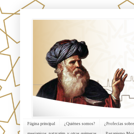
אורח האמת
Página principal
¿Quiénes somos?
¿Profecías sobre
mesianicos, natzratim, y otras quimeras
Paganismo Mod