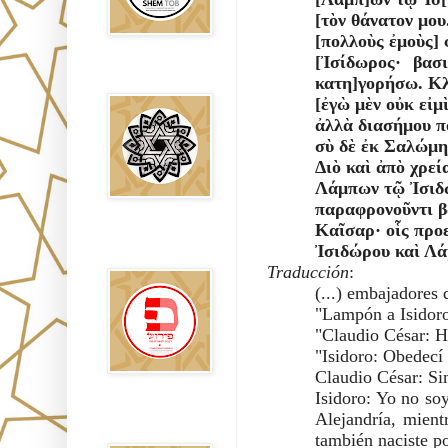
[τὸν θάνατον μο
[πολλοὺς ἐμοὺς] 
[Ἰσίδωρος· βασ
Falsos Judíos
κατη]γορήσω. Κλ
[ἐγὼ μὲν οὐκ εἰμ
ἀλλὰ διασήμου π
σὺ δὲ ἐκ Σαλώμη
Διὸ καὶ ἀπὸ χρε
Λάμπων τῷ Ἰσιδώ
παραφρονοῦντι β
Καῖσαρ· οἷς προ
פירוש רבנים
Ἰσιδώρου καὶ Λά
לבשורת מתי
Traducción
:
(...) embajadores d
"Lampón a Isidoro
"Claudio César: H
"Isidoro: Obedecí 
Claudio César: Sin
Isidoro: Yo no soy
Sitios
Alejandría, mientr
Recomendados
también naciste p