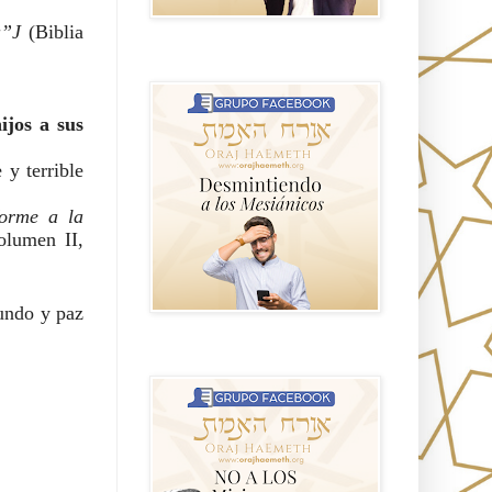
”J 
(Biblia 
GRUPO sendero
jos a sus 
y terrible 
orme a la 
olumen II, 
undo y paz 
NO A LOS MISIONEROS MESIÁNICOS