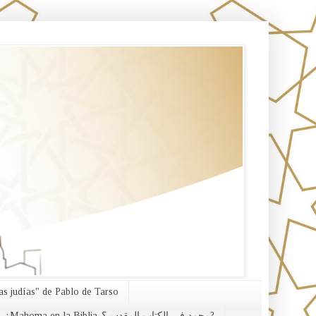
s judías" de Pablo de Tarso
¿Mahoma en la Biblia-محمد في الكتاب المقدس؟?