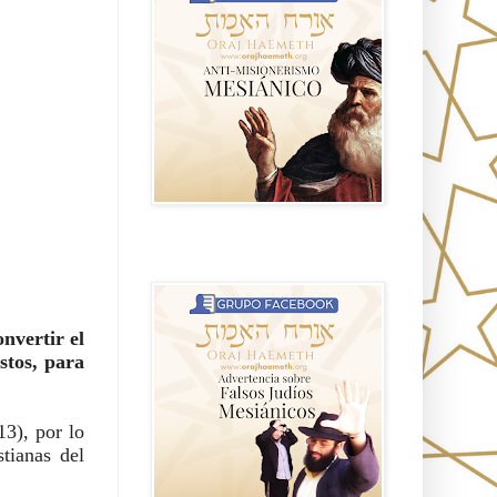
Advertencia sobre Falsos Judíos
Mesíanicos
nvertir el 
stos, para 
3), por lo 
tianas del 