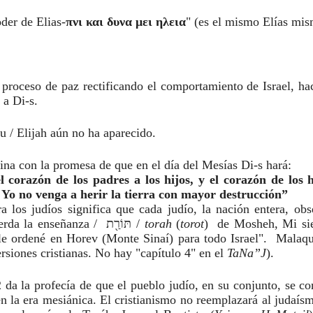
der de Elias-
πνι και δυνα μει ηλεια
" (es el mismo Elías mis
el proceso de paz rectificando el comportamiento de Israel, ha
 a Di-s.
u / Elijah aún no ha aparecido.
na con la promesa de que en el día del Mesías Di-s hará: 
 corazón de los padres a los hijos, y el corazón de los hi
 Yo no venga a herir la tierra con mayor destrucción”
, Su Torá. "Recuerda la enseñanza /  תּוֹרַ֖ת / 
torah 
(
torot
)  de Mosheh, Mi sier
e ordené en Horev (Monte Sinaí) para todo Israel".  Malaquí
rsiones cristianas. No hay "capítulo 4" en el 
TaNa”J
). 
da la profecía de que el pueblo judío, en su conjunto, se con
n la era mesiánica. El cristianismo no reemplazará al judaísmo