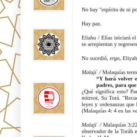
No hay "espíritu de ni po
Hay paz.
Falsos Judíos
Eliahu / Elías iniciará 
se arrepientan y regresen
No sucedió, 
ergo, 
Eliyah
Malají  / 
Malaquías termi
פירוש רבנים
לבשורת מתי
“Y hará volver el
padres, para que
mitzvot
leyes y ordenanzas que l
(Malaquías 4: 4 en las ve
Malají  / 
Malaquías 3:22 
Sitios
observador de la Toráh e
Recomendados