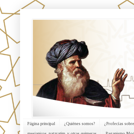
אורח האמת
Página principal
¿Quiénes somos?
¿Profecías sobre
mesianicos, natzratim, y otras quimeras
Paganismo Mod