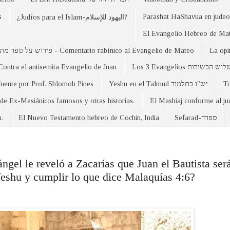
s
Parashat HaShavua en judeo-
¿Judíos para el Islam-اليهود للإسلام?
פירוש על ספר מתי - Comentario rabínico al Evangelio de Mateo
La opi
Contra el antisemita Evangelio de Juan
Los 3 Evangelios וש הבשורות
fuente por Prof. Shlomoh Pines
Yeshu en el Talmud יש"ו בתלמוד
 de Ex-Mesiánicos famosos y otras historias.
El Mashiaj conforme al j
n.
El Nuevo Testamento hebreo de Cochin, India
Sefarad-ספרד
gel le reveló a Zacarías que Juan el Bautista será
Yeshu y cumplir lo que dice Malaquías 4:6?