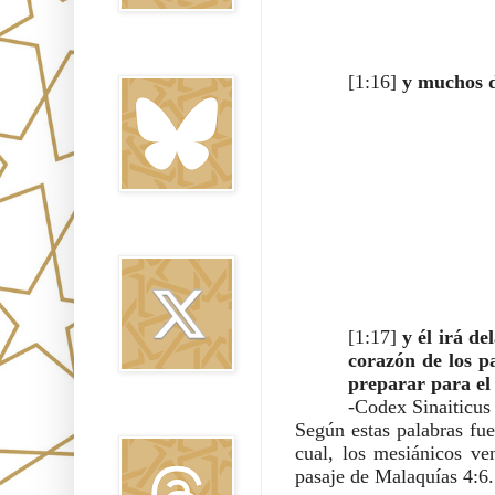
Bluesky
[1:16]
 y muchos d
Twitter
[1:17]
 y él irá de
corazón de los pa
preparar para el
-Codex Sinaiticus
Threads
Según estas palabras fue
cual, los mesiánicos ven
pasaje de Malaquías 4:6.