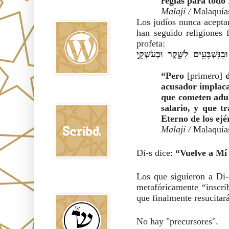
reglas para todo 
Oraj HaEmet en
Malají / 
Malaquía
Wordpress elht
Los judíos nunca acepta
han seguido religiones f
profeta:
וְקָרַבְתִּ֣י אֲלֵיכֶם֮ לַמִּשְׁפָּט֒ וְהָיִ֣יתִי ׀ עֵ֣ד מְמַהֵ֗ר בַּֽמְכַשְּׁפִים֙ וּבַמְנָ֣אֲפִ֔ים וּבַנִּשְׁבָּעִ֖ים לַשָּׁ֑קֶר וּבְעֹשְׁקֵ֣י 
“Pero
 [primero] 
acusador implacab
que cometen adult
Scribd
salario, y que tr
Eterno de los ejé
Malají / 
Malaquías
Di-s dice: 
Los que siguieron a Di-
Shem Tob: Mateo
Hebreo
metafóricamente “inscri
que finalmente resucitará
No hay "precursores".