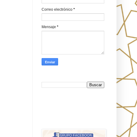
Correo electrónico
*
Mensaje
*
Busca en Oraj HaEmeth
FB
אורח האמת-Oraj HaEmet: Anti-
misionerismo mesiánico