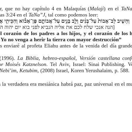
r, que no hay capítulo 4 en Malaquías (
Malají
) en el 
TaNa
as 3:24 en el 
TaNa”J, 
tal como podemos leer:
וְהֵשִׁ֤יב לֵב־אָבוֹת֙ עַל־בָּנִ֔ים וְלֵ֥ב בָּנִ֖ים עַל־אֲבוֹתָ֑ם פֶּן־אָב֕וֹא וְהִכֵּיתִ֥י 
[הנה אנכי שלח לכם את אליה הנביא לפני בוא יום יהוה הגדול והנורא]
 corazón de los padres a los hijos, y el corazón de los hi
 Yo no venga a herir la tierra con mayor destrucción” 
s enviaré al profeta Eliahu antes de la venida del día grande 
]
(1996).
 La Biblia, hebreo-español, Versión castellana conf
por Moisés Katznelson
. Tel Aviv, Israel: Sinai Publishing. V
Nebi’im, Ketubim, 
(2008) Israel, Koren Yerushalaim, p. 588.
la verdadera era mesiánica habrá paz, paz universal en el m