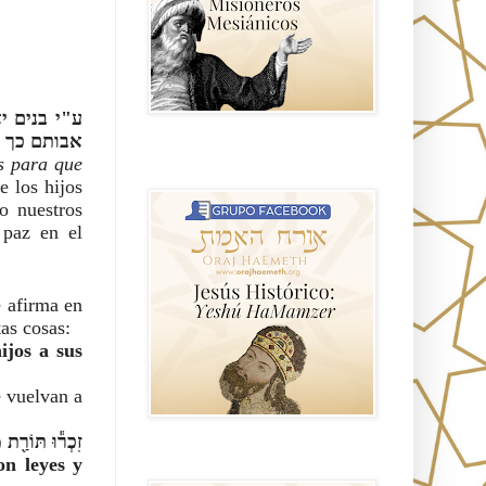
אבותם כך ש
Hablemos de historia, Yeshua o Jesus
 para que 
el mito mas grande.
 los hijos 
 nuestros 
paz en el 
 afirma en 
tas cosas:
jos a sus 
 vuelvan a 
זִכְר֕וּ תּוֹרַ֖ת 
n leyes y 
Anti misionerismo Mormón