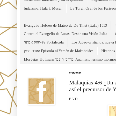
Judaísmo, Halajá, Musar.
La Torah Oral de los Fariseo
Evangelio Hebreo de Mateo de Du Tillet (Italia) 1553
Contra el Evangelio de Lucas: Desde una Visión Judía
חזוק אמונה-Fe Fortalecida
Los Judeo-cristianos, nueva 
אגרת תימן: Epístola al Yemén de Maimónides
Historias
Mordejay Hofmann מרדכי הופמן: Anti misionerismo mormó
Facebook
2/15/2021
Malaquías 4:6 ¿Un án
así el precursor de 
BS"D
Canal WhatsApp