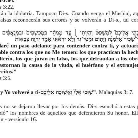
Israel.”
s 3:22.
rán la idolatría. Tampoco Di-s. Cuando venga el Mashiaj, aq
alsas reconocerán sus errores y se volverán a Di-s., tal co
שָׂ֠כִיר אַלְמָנָ֨ה וְיָת֤וֹם וּמַטֵּי־גֵר֙ וְלֹ֣א יְרֵא֔וּנִי אָמַ֖ר יְהוָ֥ה צְבָאֽוֹת׃
daré un paso adelante para contender contra ti, y actuar
le contra los que no Me temen: los que practican la hechic
erio, los que juran en falso, los que defraudan a los obre
astornan la causa de la viuda, el huérfano y el extranjero
rcitos.”
 3:5.
“Vuelve a Mí y Yo volveré a ti-שׁ֤וּבוּ אֵלַי֙ וְאָשׁ֣וּבָה אֲלֵיכֶ֔ם”
. Malaquías 3: 7.
s no se dejaron llevar por los demás. Di-s escuchó a estas 
bió” los nombres de aquellos que defendieron Su honor. Ello
n - versículo 16.