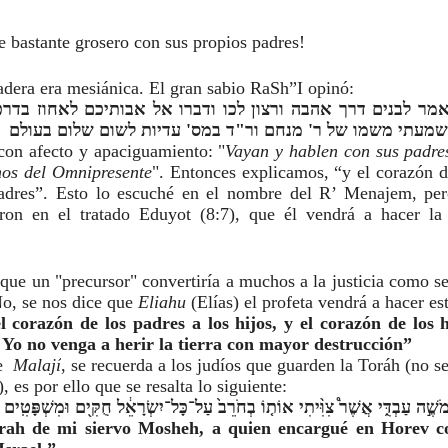
e bastante grosero con sus propios padres!
adera era mesiánica. El gran sabio RaSh”I opinó: 
מעתי משמו של ר' מנחם ור"ד במס' עדיות לשום שלום בעולם
 con afecto y apaciguamiento: "
Vayan y hablen con sus padres
nos del Omnipresente
". Entonces explicamos, “y el corazón de
adres”. Esto lo escuché en el nombre del R’ Menajem, pero
ron en el tratado Eduyot (8:7), que él vendrá a hacer la 
que un "precursor" convertiría a muchos a la justicia como se
No, se nos dice que 
Eliahu 
(Elías) el profeta vendrá a hacer es
 corazón de los padres a los hijos, y el corazón de los hi
 Yo no venga a herir la tierra con mayor destrucción”
  
Malají
, se recuerda a los judíos que guarden la Toráh (no se
, es por ello que se resalta lo siguiente:
מֹשֶׁ֣ה עַבְדִּ֑י אֲשֶׁר֩ צִוִּ֨יתִי אוֹת֤וֹ בְחֹרֵב֙ עַל־כָּל־יִשְׂרָאֵ֔ל חֻקִּ֖ים וּמִשְׁפָּטִֽים
rah de mi siervo Mosheh, a quien encargué en Horev co