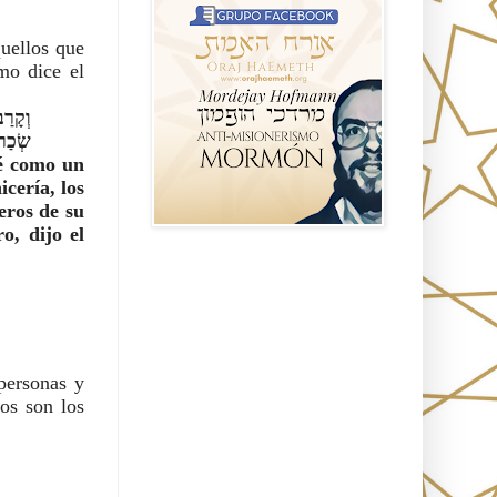
uellos que 
mo dice el 
שְׂכַר־
é como un 
ería, los 
ros de su 
, dijo el 
Seguidores
personas y 
s son los 