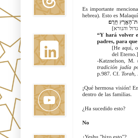
Es importante menciona
hebrea). Esto es Malaquí
אֶת־הָאָ֖רֶץ חֵֽרֶם׃
Linkedin
“Y hará volver el
padres, para que
[He aquí, o
del Eterno.
-Katznelson, M. 
tradición judía 
p.987. 
Cf. 
Torah, 
Youtube
¡Qué hermosa visión! En 
dentro de las familias.  
¿Ha sucedido esto?
No
Pinterest
¿Yeshu "hizo esto"?