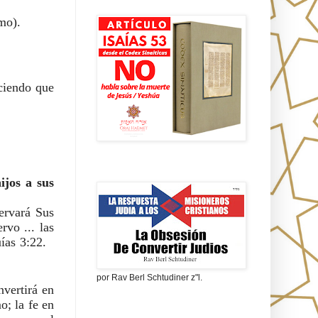
Isaías 53 en griego
mo).
ciendo que 
La obsesión de convertir judíos
jos a sus 
¿Qué significa esto? Para los judíos significa que cada judío, la nación entera, observará Sus 
vo ... las 
as 3:22.   
por Rav Berl Schtudiner z"l.
vertirá en 
; la fe en 
¿Quiénes eran los Nazarenos?