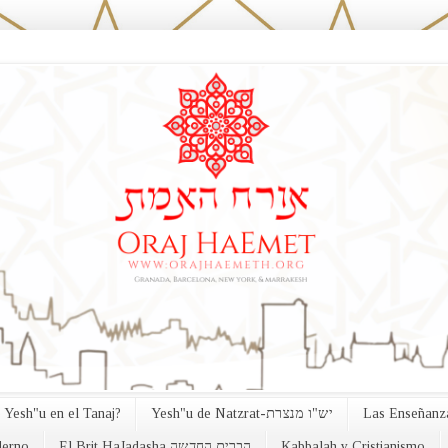
 Yesh"u en el Tanaj?
Yesh"u de Natzrat-יש"ו מנצרת
Las Enseñanza
erno
El Brit HaJadasha הברית החדשה
Kabbalah y Cristianismo