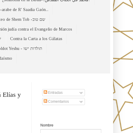
arabe de R' Saadia Gaón...
El Evangelio Hebreo de Mateo de Shem Tob -שם טוב
nión judía contra el Evangelio de Marcos
של
Contra la Carta a los Gálatas
Toldot Yeshu - תולדות ישו
udaísmo
Suscribirse a nuestro sito
Entradas
 Elías y
Comentarios
Formulario de contacto
Nombre