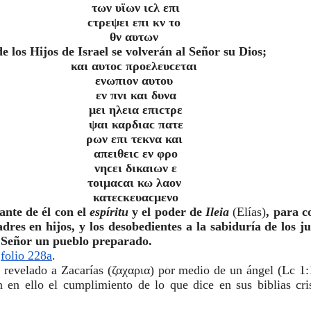
των υϊων ιϲλ επι
ϲτρεψει επι κν το 
θν αυτων 
e los Hijos de Israel se volverán al Señor su Dios;
και αυτοϲ προελευϲεται 
ενωπιον αυτου 
εν πνι και δυνα
μει ηλεια επιϲτρε
ψαι καρδιαϲ πατε
ρων επι τεκνα και 
απειθειϲ εν φρο
νηϲει δικαιων ε
τοιμαϲαι κω λαον 
κατεϲκευαϲμενο
lante de él con el 
espíritu 
y el poder de 
Ileia 
(Elías)
, para co
dres en hijos, y los desobedientes a la sabiduría de los ju
 Señor un pueblo preparado.
 
folio 228a
.
 revelado a Zacarías (ζαχαρια) por medio de un ángel (Lc 1:1
 en ello el cumplimiento de lo que dice en sus biblias cris
 