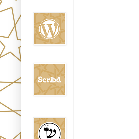
Oraj HaEmet en
Wordpress elht
Scribd
Shem Tob: Mateo
Hebreo