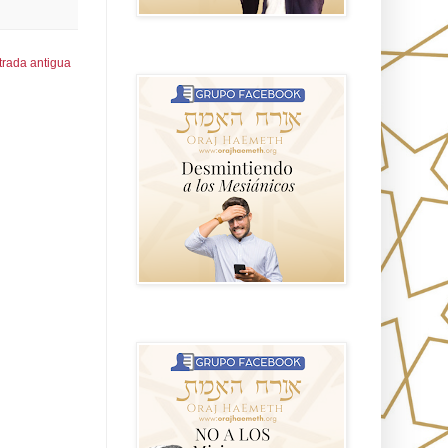
GRUPO sendero
trada antigua
NO A LOS MISIONEROS MESIÁNICOS