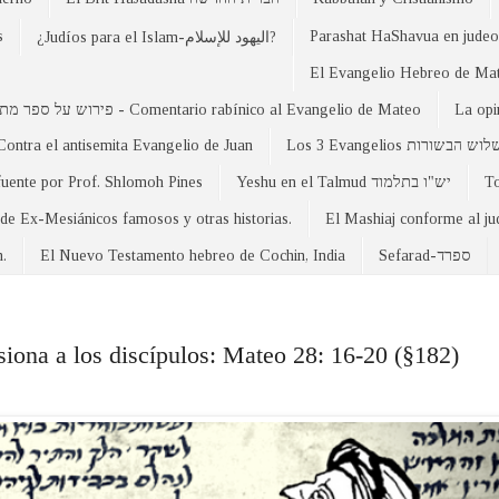
s
Parashat HaShavua en judeo-
¿Judíos para el Islam-اليهود للإسلام?
פירוש על ספר מתי - Comentario rabínico al Evangelio de Mateo
La opi
Contra el antisemita Evangelio de Juan
Los 3 Evangelios וש הבשורות
fuente por Prof. Shlomoh Pines
Yeshu en el Talmud יש"ו בתלמוד
 de Ex-Mesiánicos famosos y otras historias.
El Mashiaj conforme al j
n.
El Nuevo Testamento hebreo de Cochin, India
Sefarad-ספרד
siona a los discípulos: Mateo 28: 16-20 (§182)