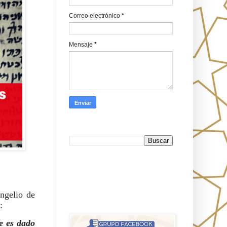
Correo electrónico
*
Mensaje
*
Busca en Oraj HaEmeth
FB
angelio de
אורח האמת-Oraj HaEmet: Anti-
:
misionerismo mesiánico
e es dado