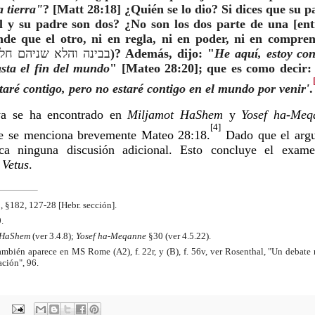
a tierra"
? [Matt 28:18] ¿Quién se lo dio? Si dices que su p
él y su padre son dos? ¿No son los dos parte de una [ent
de que el otro, ni en regla, ni en poder, ni en compren
בבינה והלא שניהם חלק
)? Además, dijo: "
He aquí, estoy con
asta el fin del mundo
" [Mateo 28:20]; que es como decir: 
taré contigo, pero no estaré contigo en el mundo por venir'
.
ya se ha encontrado en
Miljamot HaShem
y
Yosef ha-Meq
[4]
e se menciona brevemente Mateo 28:18.
Dado que el arg
fica ninguna discusión adicional. Esto concluye el exam
 Vetus
.
o
, §182, 127-28 [Hebr. sección].
.
 HaShem
(ver 3.4.8);
Yosef ha-Meqanne
§30 (ver 4.5.22).
mbién aparece en MS Rome (A2), f. 22r, y (B), f. 56v, ver Rosenthal, "Un debate r
ción", 96.