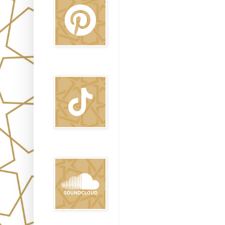
TikTok
Sound Clound