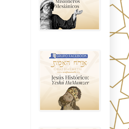
Hablemos de historia, Yeshua o Jesus
el mito mas grande.
Anti misionerismo Mormón