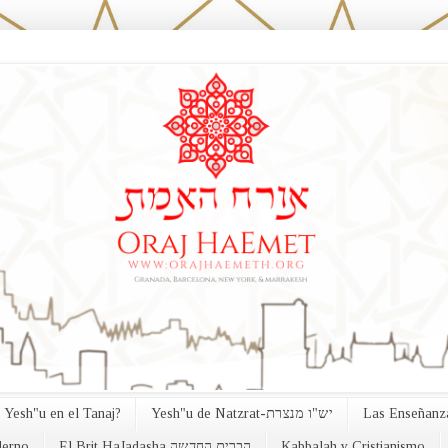
 Yesh"u en el Tanaj?
Yesh"u de Natzrat-יש"ו מנצרת
Las Enseñanza
erno
El Brit HaJadasha הברית החדשה
Kabbalah y Cristianismo