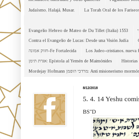
Judaísmo, Halajá, Musar.
La Torah Oral de los Fariseo
Evangelio Hebreo de Mateo de Du Tillet (Italia) 1553
Contra el Evangelio de Lucas: Desde una Visión Judía
חזוק אמונה-Fe Fortalecida
Los Judeo-cristianos, nueva 
אגרת תימן: Epístola al Yemén de Maimónides
Historias
Mordejay Hofmann מרדכי הופמן: Anti misionerismo mormó
Facebook
8/12/2018
5. 4. 14 Yeshu comi
BS"D
Canal WhatsApp