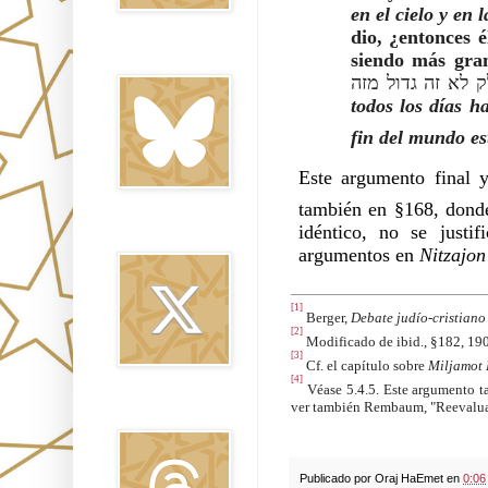
en el cielo y en l
dio, ¿entonces 
Bluesky
siendo más gran
 לא זה גדול מזה
todos los días h
fin del mundo es
Este argumento final 
también en §168, dond
idéntico, no se justi
Twitter
argumentos en
Nitzajon
[1]
Berger,
Debate judío-cristian
[2]
Modificado de ibid., §182, 190
[3]
Cf. el capítulo sobre
Miljamot
[4]
Véase 5.4.5. Este argumento ta
ver también Rembaum, "Reevalua
Threads
Publicado por
Oraj HaEmet
en
0:06