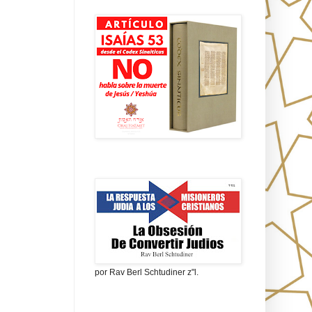
Isaías 53 en griego
La obsesión de convertir judíos
por Rav Berl Schtudiner z"l.
¿Quiénes eran los Nazarenos?