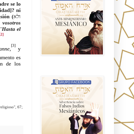
adre se lo
idad]? ni
sión (
ולא
 vosotros
'
Hasta el
[2]
[3]
anne
,
y
umento es
en de los
Advertencia sobre Falsos Judíos
Mesíanicos
eligioso", 67;