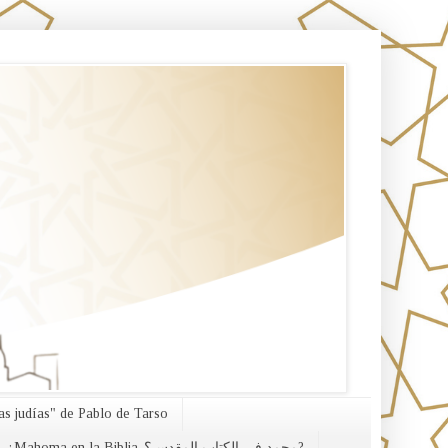
s judías" de Pablo de Tarso
¿Mahoma en la Biblia-محمد في الكتاب المقدس؟?