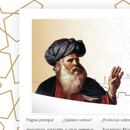
אורח האמת
Página principal
¿Quiénes somos?
¿Profecías sobre
mesianicos, natzratim, y otras quimeras
Paganismo Mod