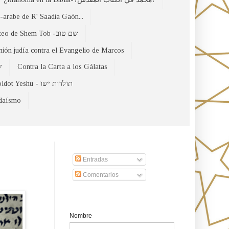
arabe de R' Saadia Gaón...
El Evangelio Hebreo de Mateo de Shem Tob -שם טוב
nión judía contra el Evangelio de Marcos
של
Contra la Carta a los Gálatas
Toldot Yeshu - תולדות ישו
udaísmo
Suscribirse a nuestro sito
Entradas
Comentarios
Formulario de contacto
Nombre