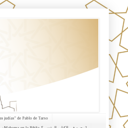
s judías" de Pablo de Tarso
¿Mahoma en la Biblia-محمد في الكتاب المقدس؟?