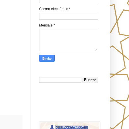
Correo electrónico
*
Mensaje
*
Busca en Oraj HaEmeth
FB
אורח האמת-Oraj HaEmet: Anti-
misionerismo mesiánico