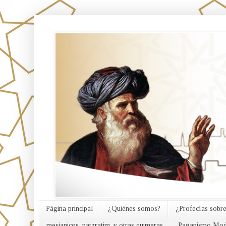
אורח האמת
Página principal
¿Quiénes somos?
¿Profecías sobre
mesianicos, natzratim, y otras quimeras
Paganismo Mod