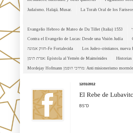
Judaísmo, Halajá, Musar.
La Torah Oral de los Fariseo
Evangelio Hebreo de Mateo de Du Tillet (Italia) 1553
Contra el Evangelio de Lucas: Desde una Visión Judía
חזוק אמונה-Fe Fortalecida
Los Judeo-cristianos, nueva 
אגרת תימן: Epístola al Yemén de Maimónides
Historias
Mordejay Hofmann מרדכי הופמן: Anti misionerismo mormó
Facebook
12/31/2012
El Rebe de Lubavitc
BS"D
Canal WhatsApp