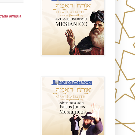
trada antigua
Advertencia sobre Falsos Judíos
Mesíanicos