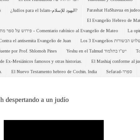
s
Parashat HaShavua en judeo-
¿Judíos para el Islam-اليهود للإسلام?
פירוש על ספר מתי - Comentario rabínico al Evangelio de Mateo
La opi
Contra el antisemita Evangelio de Juan
Los 3 Evangelios וש הבשורות
fuente por Prof. Shlomoh Pines
Yeshu en el Talmud יש"ו בתלמוד
 de Ex-Mesiánicos famosos y otras historias.
El Mashiaj conforme al j
n.
El Nuevo Testamento hebreo de Cochin, India
Sefarad-ספרד
h despertando a un judío