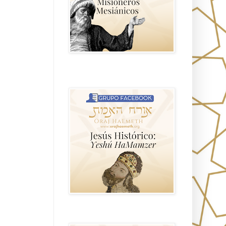
Hablemos de historia, Yeshua o Jesus
el mito mas grande.
Anti misionerismo Mormón