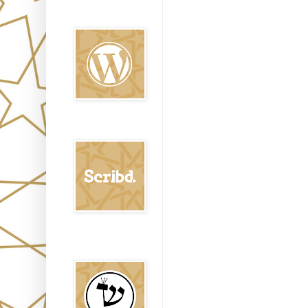
Oraj HaEmet en
Wordpress elht
Scribd
Shem Tob: Mateo
Hebreo