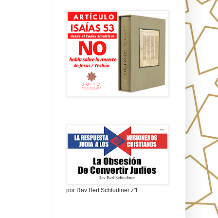
Isaías 53 en griego
La obsesión de convertir judíos
por Rav Berl Schtudiner z"l.
¿Quiénes eran los Nazarenos?