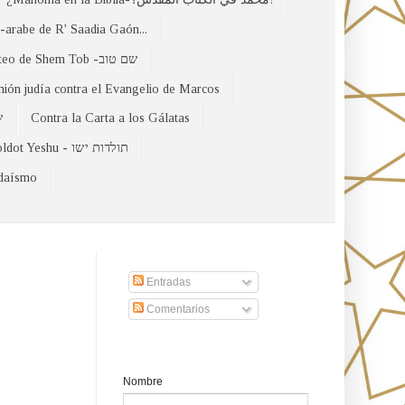
arabe de R' Saadia Gaón...
El Evangelio Hebreo de Mateo de Shem Tob -שם טוב
nión judía contra el Evangelio de Marcos
של
Contra la Carta a los Gálatas
Toldot Yeshu - תולדות ישו
udaísmo
Suscribirse a nuestro sito
Entradas
Comentarios
Formulario de contacto
Nombre