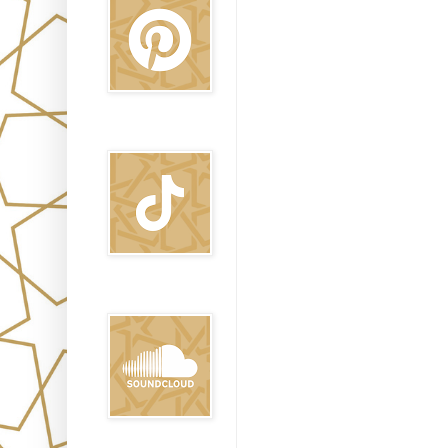
TikTok
Sound Clound