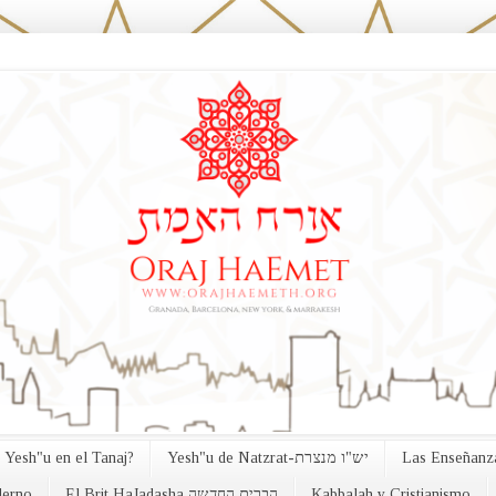
 Yesh"u en el Tanaj?
Yesh"u de Natzrat-יש"ו מנצרת
Las Enseñanza
erno
El Brit HaJadasha הברית החדשה
Kabbalah y Cristianismo