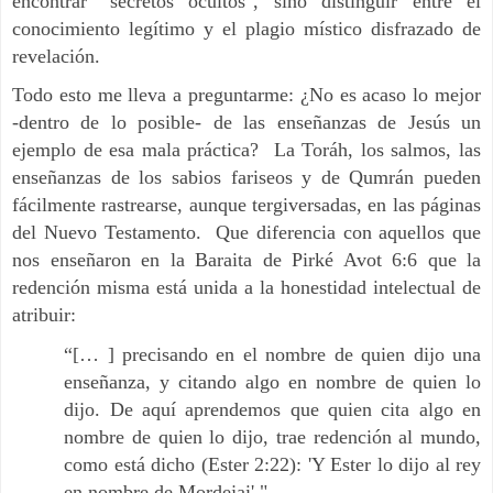
encontrar "secretos ocultos", sino distinguir entre el
conocimiento legítimo y el plagio místico disfrazado de
revelación.
Todo esto me lleva a preguntarme: ¿No es acaso lo mejor
-dentro de lo posible- de las enseñanzas de Jesús un
ejemplo de esa mala práctica? La Toráh, los salmos, las
enseñanzas de los sabios fariseos y de Qumrán pueden
fácilmente rastrearse, aunque tergiversadas, en las páginas
del Nuevo Testamento. Que diferencia con aquellos que
nos enseñaron en la Baraita de Pirké Avot 6:6 que la
redención misma está unida a la honestidad intelectual de
atribuir:
“[… ] precisando en el nombre de quien dijo una
enseñanza, y citando algo en nombre de quien lo
dijo. De aquí aprendemos que quien cita algo en
nombre de quien lo dijo, trae redención al mundo,
como está dicho (Ester 2:22): 'Y Ester lo dijo al rey
en nombre de Mordejai'."