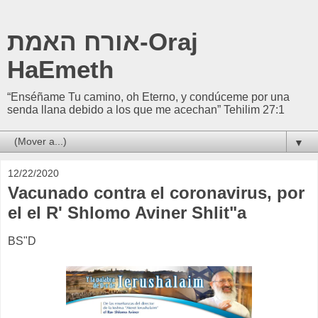
אורח האמת-Oraj
HaEmeth
“Enséñame Tu camino, oh Eterno, y condúceme por una
senda llana debido a los que me acechan” Tehilim 27:1
▼
12/22/2020
Vacunado contra el coronavirus, por
el el R' Shlomo Aviner Shlit"a
BS"D