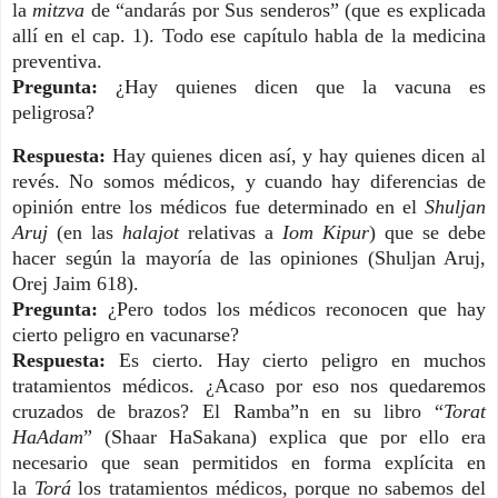
la
mitzva
de “andarás por Sus senderos” (que es explicada
allí en el cap. 1). Todo ese capítulo habla de la medicina
preventiva.
Pregunta:
¿Hay quienes dicen que la vacuna es
peligrosa?
Respuesta:
Hay quienes dicen así, y hay quienes dicen al
revés. No somos médicos, y cuando hay diferencias de
opinión entre los médicos fue determinado en el
Shuljan
Aruj
(en las
halajot
relativas a
Iom Kipur
) que se debe
hacer según la mayoría de las opiniones (Shuljan Aruj,
Orej Jaim 618).
Pregunta:
¿Pero todos los médicos reconocen que hay
cierto peligro en vacunarse?
Respuesta:
Es cierto. Hay cierto peligro en muchos
tratamientos médicos. ¿Acaso por eso nos quedaremos
cruzados de brazos? El Ramba”n en su libro “
Torat
HaAdam
” (Shaar HaSakana) explica que por ello era
necesario que sean permitidos en forma explícita en
la
Torá
los tratamientos médicos, porque no sabemos del