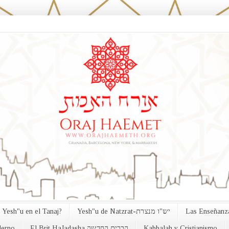
 Yesh"u en el Tanaj?
Yesh"u de Natzrat-יש"ו מנצרת
Las Enseñanza
erno
El Brit HaJadasha הברית החדשה
Kabbalah y Cristianismo