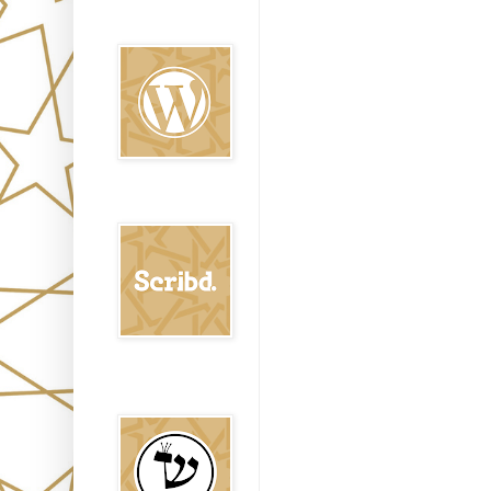
Oraj HaEmet en
Wordpress elht
Scribd
Shem Tob: Mateo
Hebreo