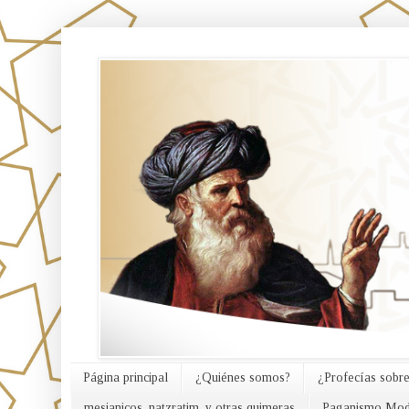
אורח האמת
Página principal
¿Quiénes somos?
¿Profecías sobre
mesianicos, natzratim, y otras quimeras
Paganismo Mod