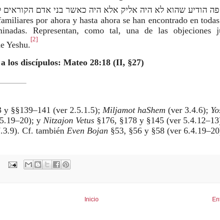
 פה הודיע שהוא לא היה אליק אלא היה כאשר בני אדם הקוראים 
miliares por ahora y hasta ahora se han encontrado en todas
minadas. Representan, como tal, una de las objeciones 
[2]
de Yeshu.
a los discípulos: Mateo 28:18 (II, §27)
 y §§139–141 (ver 2.5.1.5);
Miljamot haShem
(ver 3.4.6);
Yos
.5.19–20); y
Nitzajon Vetus
§176, §178 y §145 (ver 5.4.12–13)
.3.9). Cf. también
Even Bojan
§53, §56 y §58 (ver 6.4.19–20
Inicio
En