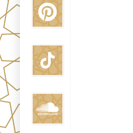
TikTok
Sound Clound