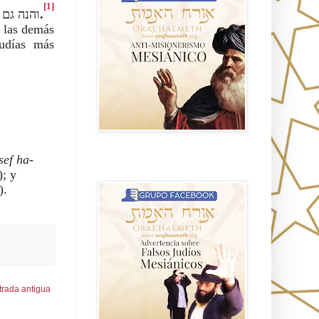
[1]
והנה גם
.
 las demás
judías más
ef ha-
Advertencia sobre Falsos Judíos
Mesíanicos
; y
).
trada antigua