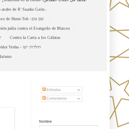
arabe de R' Saadia Gaón...
El Evangelio Hebreo de Mateo de Shem Tob -שם טוב
nión judía contra el Evangelio de Marcos
של
Contra la Carta a los Gálatas
Toldot Yeshu - תולדות ישו
udaísmo
Suscribirse a nuestro sito
Entradas
Comentarios
Formulario de contacto
Nombre