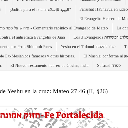
s
Parashat HaShavua en judeo-
¿Judíos para el Islam-اليهود للإسلام?
פירוש על ספר מתי - Comentario rabínico al Evangelio de Mateo
La opi
Contra el antisemita Evangelio de Juan
Los 3 Evangelios וש הבשורות
fuente por Prof. Shlomoh Pines
Yeshu en el Talmud יש"ו בתלמוד
 de Ex-Mesiánicos famosos y otras historias.
El Mashiaj conforme al j
n.
El Nuevo Testamento hebreo de Cochin, India
Sefarad-ספרד
de Yeshu en la cruz: Mateo 27:46 (II, §26)