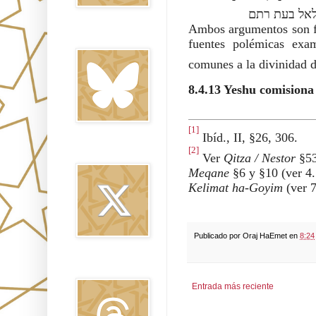
לאל בעת רתם
Ambos argumentos son fa
Bluesky
fuentes polémicas exa
comunes a la divinidad 
8.4.13 Yeshu comisiona 
[1]
Ibíd., II, §26, 306.
[2]
Twitter
Ver
Qitza / Nestor
§53
Meqane
§6 y §10 (ver 4
Kelimat ha-Goyim
(ver 7
Publicado por
Oraj HaEmet
en
8:24
Threads
Entrada más reciente