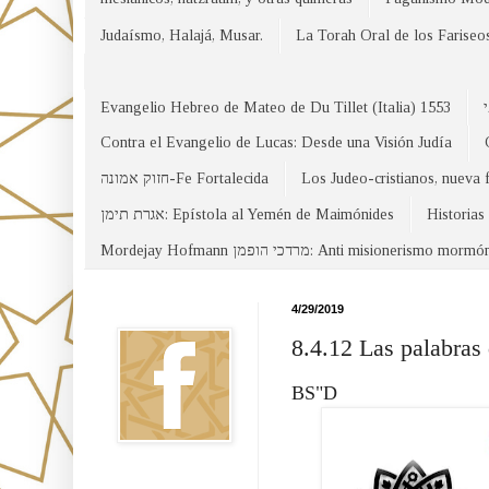
Judaísmo, Halajá, Musar.
La Torah Oral de los Fariseo
Evangelio Hebreo de Mateo de Du Tillet (Italia) 1553
Contra el Evangelio de Lucas: Desde una Visión Judía
חזוק אמונה-Fe Fortalecida
Los Judeo-cristianos, nueva 
אגרת תימן: Epístola al Yemén de Maimónides
Historias
Mordejay Hofmann מרדכי הופמן: Anti misionerismo mormó
Facebook
4/29/2019
8.4.12 Las palabras 
BS"D
Canal WhatsApp