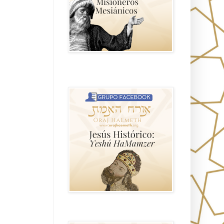
Hablemos de historia, Yeshua o Jesus
el mito mas grande.
Anti misionerismo Mormón