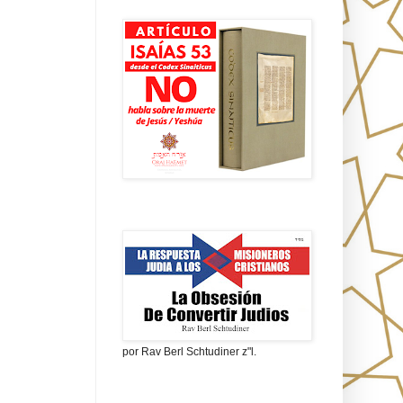
Isaías 53 en griego
La obsesión de convertir judíos
por Rav Berl Schtudiner z"l.
¿Quiénes eran los Nazarenos?