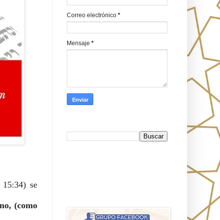
Correo electrónico
*
Mensaje
*
Busca en Oraj HaEmeth
FB
 15:34) se
אורח האמת-Oraj HaEmet: Anti-
misionerismo mesiánico
ano, (como