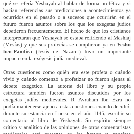
qué se refería Yeshayah al hablar de forma profética y si
hacían referencias sus predicciones a acontecimientos ya
ocurridos en el pasado o a sucesos que ocurrirán en el
futuro fueron asuntos sobre los que los exegetas judíos
debatieron frecuentemente. El hecho de que los cristianos
interpretaran que Yeshayah se estaba refiriendo al Mashiaj
(Mesías) y que sus profecías se cumplieron ya en
Yeshu
ben-Pandira
(Jesús de Nazaret) tuvo un importante
impacto en la exégesis judía medieval.
Otras cuestiones como quién era este profeta o cuándo
vivió y cuándo comenzó a profetizar no fueron ajenas al
debate exegético. La autoría del libro y su propia
estructura también fueron asuntos discutidos por los
exegetas judíos medievales. R' Avraham Ibn Ezra no
podía mantenerse ajeno a estas cuestiones cuando decidió,
durante su estancia en Lucca en el año 1145, escribir su
comentario al libro de Yeshayah. Su espíritu siempre
crítico y analítico de las opiniones de otros comentaristas
medievales está presente en las breves y concisas