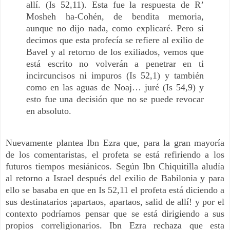
allí. (Is 52,11). Esta fue la respuesta de R’
Mosheh ha-Cohén, de bendita memoria,
aunque no dijo nada, como explicaré. Pero si
decimos que esta profecía se refiere al exilio de
Bavel y al retorno de los exiliados, vemos que
está escrito no volverán a penetrar en ti
incircuncisos ni impuros (Is 52,1) y también
como en las aguas de Noaj… juré (Is 54,9) y
esto fue una decisión que no se puede revocar
en absoluto.
Nuevamente plantea Ibn Ezra que, para la gran mayoría
de los comentaristas, el profeta se está refiriendo a los
futuros tiempos mesiánicos. Según Ibn Chiquitilla aludía
al retorno a Israel después del exilio de Babilonia y para
ello se basaba en que en Is 52,11 el profeta está diciendo a
sus destinatarios ¡apartaos, apartaos, salid de allí! y por el
contexto podríamos pensar que se está dirigiendo a sus
propios correligionarios. Ibn Ezra rechaza que esta