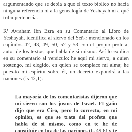
argumentando que se debía a que el texto bíblico no hacía
ninguna referencia ni a la genealogía de Yeshayah ni a qué
tribu pertenecía.
R’ Avraham Ibn Ezra en su Comentario al Libro de
Yeshayah, identifica al siervo del Señ-r mencionado en los
capítulos 42, 43, 49, 50, 52 y 53 con el propio profeta,
autor de los textos, que habla de sí mismo. Así lo explica
en su comentario al versículo: he aquí mi siervo, a quien
sostengo, mi elegido, en quien se complace mi alma; he
pues-to mi espíritu sobre él, un decreto expondrá a las
naciones (Is 42,1):
La mayoría de los comentaristas dijeron que
mi siervo son los justos de Israel. El gaón
dijo que era Ciro, pero lo correcto, en mi
opinión, es que se trata del profeta que
habla de sí mismo, como en te he de
constituir en luz de las naciones
(Is 49,6)
y te