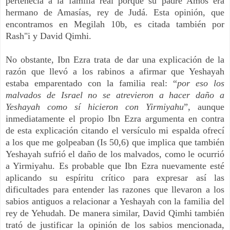
pertenecía a la familia real porque su padre Amós era
hermano de Amasías, rey de Judá. Esta opinión, que
encontramos en Megilah 10b, es citada también por
Rash"i y David Qimhi.
No obstante, Ibn Ezra trata de dar una explicación de la
razón que llevó a los rabinos a afirmar que Yeshayah
estaba emparentado con la familia real:
“
por eso los
malvados de Israel no se atrevieron a hacer daño a
Yeshayah como sí hicieron con Yirmiyahu
”, aunque
inmediatamente el propio Ibn Ezra argumenta en contra
de esta explicación citando el versículo mi espalda ofrecí
a los que me golpeaban (Is 50,6) que implica que también
Yeshayah sufrió el daño de los malvados, como le ocurrió
a Yirmiyahu. Es probable que Ibn Ezra nuevamente esté
aplicando su espíritu crítico para expresar así las
dificultades para entender las razones que llevaron a los
sabios antiguos a relacionar a Yeshayah con la familia del
rey de Yehudah. De manera similar, David Qimhi también
trató de justificar la opinión de los sabios mencionada,