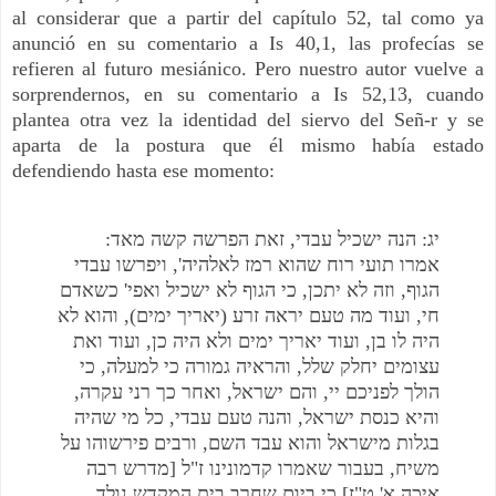
al considerar que a partir del capítulo 52, tal como ya
anunció en su comentario a Is 40,1, las profecías se
refieren al futuro mesiánico. Pero nuestro autor vuelve a
sorprendernos, en su comentario a Is 52,13, cuando
plantea otra vez la identidad del siervo del Señ-r y se
aparta de la postura que él mismo había estado
defendiendo hasta ese momento:
יג: הנה ישכיל עבדי, זאת הפרשה קשה מאד:
אמרו תועי רוח שהוא רמז לאלהיה', ויפרשו עבדי
הגוף, וזה לא יתכן, כי הגוף לא ישכיל ואפי' כשאדם
חי, ועוד מה טעם יראה זרע (יאריך ימים), והוא לא
היה לו בן, ועוד יאריך ימים ולא היה כן, ועוד ואת
עצומים יחלק שלל, והראיה גמורה כי למעלה, כי
הולך לפניכם יי, והם ישראל, ואחר כך רני עקרה,
והיא כנסת ישראל, והנה טעם עבדי, כל מי שהיה
בגלות מישראל והוא עבד השם, ורבים פירשוהו על
משיח, בעבור שאמרו קדמונינו ז"ל [מדרש רבה
איכה א' ט"ז] כי ביום שחרב בית המקדש נולד