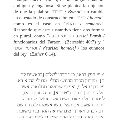
ambigua y engañosa. Si se plantea la objeción
de que la palabra: "במות /
Bomot
" no cambia
en el estado de construcción en "במות /
bemot
",
como es el caso en "במתיו /
bemotav
".
Respondo que este sustantivo tiene dos formas
en plural, como "סריסי פרעה /
s'risei Paroh
/
funcionarios del Faraón" (Berreshit 40:7) y "
וסריסי המלך /
v'sarisei hamelej
/ los eunucos
del rey" (
Esther
6:14).
י: ויי חפץ דכאו, כמו דברו לשלום [בראשית ל"ז
ד'], מהבנין הכבד הדגוש: החלי, מבעלי הה"א בא
על דרך האל"ף, ואף כי שמצאנו תחלואיה אשר
חלה יי בה [דברים כ"ט כ"א], והנה חפץ דכאו,
לייסרנו בגלות: אם תשים אשם נפשו, שיתודה
ויודה, והטעם אם תשי' נפשו אשמתו לנגדו, השם
ירבה בניו, ויאריך ימים שיראה הוא ובניו בישועת
השם, והגה ידבר על הדור שישובו לשם בעת קץ