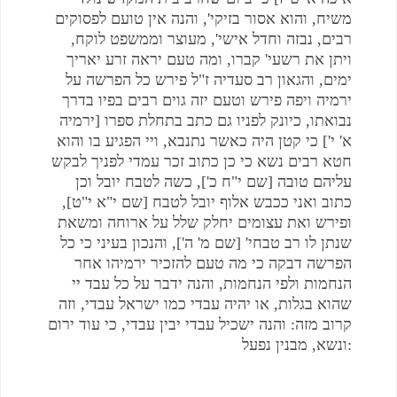
משיח, והוא אסור בזיקי', והנה אין טועם לפסוקים
רבים, נבזה וחדל אישי', מעוצר וממשפט לוקח,
ויתן את רשעי' קברו, ומה טעם יראה זרע יאריך
ימים, והגאון רב סעדיה ז"ל פירש כל הפרשה על
ירמיה ויפה פירש וטעם יזה גוים רבים בפיו בדרך
נבואתו, כיונק לפניו גם כתב בתחלת ספרו [ירמיה
א' י'] כי קטן היה כאשר נתנבא, ויי הפגיע בו והוא
חטא רבים נשא כי כן כתוב זכר עמדי לפניך לבקש
עליהם טובה [שם י"ח כ'], כשה לטבח יובל וכן
כתוב ואני ככבש אלוף יובל לטבח [שם י"א י"ט],
ופירש ואת עצומים יחלק שלל על ארוחה ומשאת
שנתן לו רב טבחי' [שם מ' ה'], והנכון בעיני כי כל
הפרשה דבקה כי מה טעם להזכיר ירמיהו אחר
הנחמות ולפי הנחמות, והנה ידבר על כל עבד יי
שהוא בגלות, או יהיה עבדי כמו ישראל עבדי, וזה
קרוב מזה: והנה ישכיל עבדי יבין עבדי, כי עוד ירום
ונשא, מבנין נפעל: