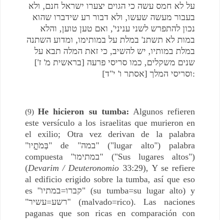
על לא חמס עשה כי הגוים יצערו ישראל חנם, ולא
בעבור מעשה שעשו, ולא דבור רע שידברו שהוא
נכון להתפרש לשני עניני', ואם טען טוען, והלא
במות לא תשתנ' במלת על במותימו, ומדוע השתנה
במלת במותיו, יש להשיב, כי זאת המלה תבא על
שנים משקלים, כמו סריסי פרעה [בראשית מ' ז']
וסריסי המלך [אסתר ו' י"ד]:
He hicieron su tumba:
Algunos refieren
(9)
este versículo a los israelitas que murieron en
el exilio; Otra vez derivan de la palabra
"בְּמֹתָ֑יו" de "במה" ("lugar alto") palabra
compuesta "במתימו" ("Sus lugares altos")
(
Devarim / Deuteronomio
33:29), Y se refiere
al edificio erigido sobre la tumba, así que eso
es "קברו=במתיו" (su tumba=su lugar alto) y
"רשע=עשיר" (malvado=rico). Las naciones
paganas que son ricas en comparación con