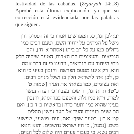
festividad de las cabañas. (
Zejaryah
14:18)
Aprobé esta última explicación, ya que su
corrección está evidenciada por las palabras
que siguen.
יב: לכן וגו', כל המפרשים אמרו כי זה הפסוק דרך
משל על המתים על ייחוד השם, וטעם רבים כמו
גדולים כמו על כל רב ביתו [אסתר א' ח'], והם
הנביאים, והעצומים הם האבות, הטעם שיהיה חלק
מתי הייחוד עם הנביאים, וידענו כי זה דבר אמת
הוא, רק איננו מטעם הפרשה, והנכון בעיני כי הוא
כן, לכן אתן לישראל חלק בז ושלל מגוים רבים:
ואת עצומים, כמו בצאתי את העיר [שמות ט'
כ"ט]: תחת וגו', זה שכר בעבור כי הערה נפשו
למות, וי"א כמו גלה, והטעם בפרהסיא, והנכון
בעיני שהוא כמו ותער כדה [בראשית כ"ד כ'], ואם
הם שנים בניינים והעד אל תער נפשי [תהלים
קמ"א ח'], כטעם שפך: ואת, ועם: פושעי', שפשעו
בשם: [נמנה], כן היו ישראל נחשבים: והוא חטא
רבים נשא, כי בעבור צערם היה שלום לכל הגוים,