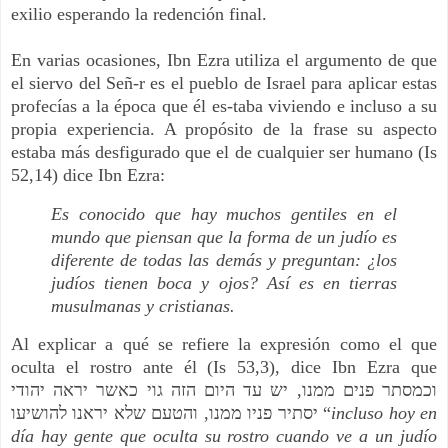
exilio esperando la redención final.
En varias ocasiones, Ibn Ezra utiliza el argumento de que
el siervo del Señ-r es el pueblo de Israel para aplicar estas
profecías a la época que él es-taba viviendo e incluso a su
propia experiencia. A propósito de la frase su aspecto
estaba más desfigurado que el de cualquier ser humano (Is
52,14) dice Ibn Ezra:
Es conocido que hay muchos gentiles en el
mundo que piensan que la forma de un judío es
diferente de todas las demás y preguntan: ¿los
judíos tienen boca y ojos? Así es en tierras
musulmanas y cristianas.
Al explicar a qué se refiere la expresión como el que
oculta el rostro ante él (Is 53,3), dice Ibn Ezra que
וכמסתר פנים ממנו, יש עד היום הזה גוי כאשר יראה יהודי
יסתיר פניו ממנו, והטעם שלא יראנו להושיעו “
incluso hoy en
día hay gente que oculta su rostro cuando ve a un judío