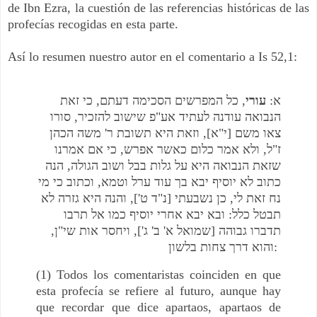
de Ibn Ezra, la cuestión de las referencias históricas de las
profecías recogidas en esta parte.
Así lo resumen nuestro autor en el comentario a Is 52,1:
א:
עורי
, כל המפרשים הסכימה דעתם, כי זאת
הנבואה עודנה לעתיד אע"פ שישוב להזכיר, סורו
צאו משם [י"א], וזאת היא תשובת ר' משה הכהן
ז"ל, ולא אמר כלום כאשר אפרש, כי אם אמרנו
שזאת הנבואה היא על גלות בבל ושוב הגולה, הנה
כתוב לא יוסיף יבא בך עוד ערל וטמא, וכתוב כי מי
נח זאת לי, כן נשבעתי [נ"ד ט'], והנה היא גזרה לא
תבטל כלל: ובא יבא אחרי יוסיף כמו אל תרבו
תדברו גבוהה [שמואל א' ב' ג'], ויחסר אות שי"ן,
והוא דרך צחות בלשון:
(1) Todos los comentaristas coinciden en que
esta profecía se refiere al futuro, aunque hay
que recordar que dice apartaos, apartaos de