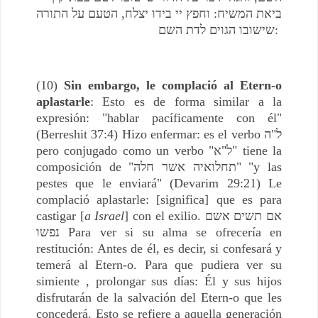
ביאת המשיח: וחפץ יי בידו יצלח, הטעם על התורה
שישובו הגוים לדת השם:
(10)
Sin embargo, le complació al Etern-o
aplastarle
: Esto es de forma similar a la
expresión: "hablar pacíficamente con él"
(Berreshit 37:4) Hizo enfermar: es el verbo ל"ה
pero conjugado como un verbo "ל"א" tiene la
composición de "תחלואיה אשר חלה" "y las
pestes que le enviará" (Devarim 29:21) Le
complació aplastarle: [significa] que es para
castigar [
a Israel
] con el exilio. אם תשים אשם
נפשו Para ver si su alma se ofrecería en
restitución: Antes de él, es decir, si confesará y
temerá al Etern-o. Para que pudiera ver su
simiente , prolongar sus días: Él y sus hijos
disfrutarán de la salvación del Etern-o que les
concederá. Esto se refiere a aquella generación