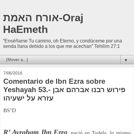
אורח האמת-Oraj
HaEmeth
“Enséñame Tu camino, oh Eterno, y condúceme por una
senda llana debido a los que me acechan” Tehilim 27:1
▼
7/06/2016
Comentario de Ibn Ezra sobre
Yeshayah 53.- פירוש רבנו אברהם אבן
עזרא על ישעיהו
BS"D
R’ Avraham Ibn Ezra
, nació en Tudela, lo mismo