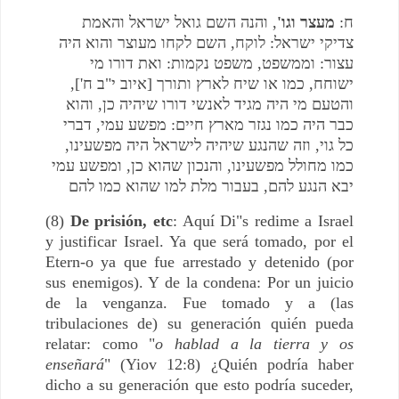
ח:
מעצר וגו'
, והנה השם גואל ישראל והאמת
צדיקי ישראל: לוקח, השם לקחו מעוצר והוא היה
עצור: וממשפט, משפט נקמות: ואת דורו מי
ישוחח, כמו או שיח לארץ ותורך [איוב י"ב ח'],
והטעם מי היה מגיד לאנשי דורו שיהיה כן, והוא
כבר היה כמו נגזר מארץ חיים: מפשע עמי, דברי
כל גוי, וזה שהנגע שיהיה לישראל היה מפשעינו,
כמו מחולל מפשעינו, והנכון שהוא כן, ומפשע עמי
יבא הנגע להם, בעבור מלת למו שהוא כמו להם
(8)
De prisión, etc
: Aquí Di"s redime a Israel
y justificar Israel. Ya que será tomado, por el
Etern-o ya que fue arrestado y detenido (por
sus enemigos). Y de la condena: Por un juicio
de la venganza. Fue tomado y a (las
tribulaciones de) su generación quién pueda
relatar: como "
o hablad a la tierra y os
enseñará
" (Yiov 12:8) ¿Quién podría haber
dicho a su generación que esto podría suceder,