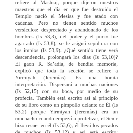
refiere al Mashiaj, porque dijeron nuestros
maestros que el día en que fue destruido el
Templo nació el Mesías y fue atado con
cadenas. Pero no tienen sentido muchos
versículos: despreciado y abandonado de los
hombres (Is 53,3), del poder y el juicio fue
agarrado (Is 53,8), se le asignó sepultura con
los impíos (Is 53,9). ¿Qué sentido tiene verá
descendencia, prolongará los días (Is 53,10)?
El gaón R. Sa’adia, de bendita memoria,
explicó que toda la sección se refiere a
Yirmiyah (Jeremías). Es una bonita
interpretación. Dispersará a muchas naciones
(Is 52,15) con su boca, por medio de su
profecía. También está escrito así al principio
de su libro como un pimpollo delante de Él (Is
53,2) porque Yirmiyah (Jeremías) era un
muchacho cuando empezó a profetizar, el Señ-r
hizo recaer en él (Is 53,6), él llevó los pecados
de muchos (Is 53,12) y así está escrito: