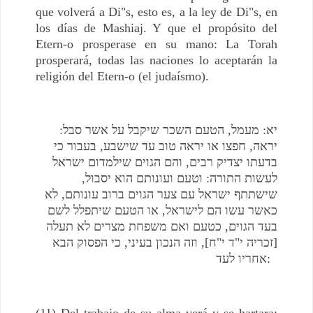
que volverá a Di"s, esto es, a la ley de Di"s, en
los días de Mashiaj. Y que el propósito del
Etern-o prosperase en su mano: La Torah
prosperará, todas las naciones lo aceptarán la
religión del Etern-o (el judaísmo).
יא: מעמל, הטעם השכר שיקבל על אשר סבל:
יראה, חפצו או יראה טוב עד שישבע, בעבור כי
בדעתו יצדיק רבים, והם הגוים שילמדום ישראל
לעשות התורה: וטעם ועונותם הוא יסבול,
שישתתף ישראל עם צער הגוים ברוב עונותם, לא
כאשר עשו הם לישראל, או הטעם שיתפלל לשם
בעד הגוים, כטעם ואם משפחת מצרים לא תעלה
[זכריה י"ד י"ח], וזה הנכון בעיני, כי הפסוק הבא
אחריו לעד:
(11) Del trabajo de su alma verá y se hartara: