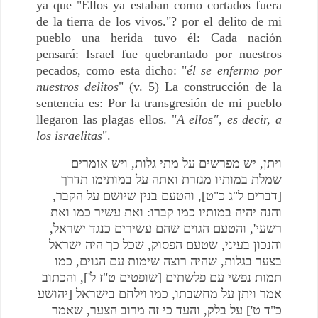
ya que "Ellos ya estaban como cortados fuera
de la tierra de los vivos."? por el delito de mi
pueblo una herida tuvo él: Cada nación
pensará: Israel fue quebrantado por nuestros
pecados, como esta dicho: "
él se enfermo por
nuestros delitos
" (v. 5) La construcción de la
sentencia es: Por la transgresión de mi pueblo
llegaron las plagas ellos. "
A ellos", es decir, a
los israelitas
".
ויתן, יש מפרשים על מתי גלות, ויש אומרים
שמלת במותיו מגזרת ואתה על במותימו תדרך
[דברים ל"ג כ"ט], והטעם בנין שיושם על הקבר,
והנה יהיה במותיו כמו קברו: ואת עשיר כמו ואת
רשעי', והטעם הגוים שהם עשירים כנגד ישראל,
והנכון בעיני, שטעם הפסוק, שכל כך היה ישראל
בצער בגלות, שהיה רוצה שימות עם הגוים, כמו
תמות נפשי עם פלשתים [שופטים ט"ז ל'], והכתוב
אמר ויתן על מחשבתו, כמו וילחם בישראל [יהושע
כ"ד ט'] על בלק, והעד כי זה מרוב הצער, שאמר