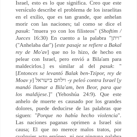
Israel, esto es lo que significa. Creo que este
versículo describe el problema de los israelitas
en el exilio, que es tan grande, que anhelan
morir con las naciones; tal como se dice el
pasuk
: "muera yo con los filisteos" (
Shoftim /
Jueces
16:30) En cuento a la palabra "ויתן"
("Anhelaba dar") [
este pasaje se refiere a Bakal
rey de Mo'av
] que no lo hizo, de hecho en
pelear con Israel, pero envió a Bila'am para
maldecirlos.] es similar al del
pasuk
: "
[
Entonces se levantó Balak ben-Tzipor, rey de
Moav y
] וילחם בישראל -
y peleó contra Israel
[
y
mandó llamar a Bila'am, ben Beor, para que
los maldijese.
]" (Yehoshúa 24:9). Que este
anhelo de muerte es causado por los grandes
dolores, puede deducirse de las palabras que
siguen: "
Porque no había hecho violencia
".
Las naciones paganas oprimen a Israel sin
causa; El que no merece malos tratos, por
cualquier acto erróneo, ni por ninguna palabra