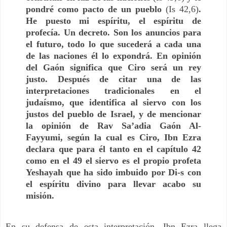
pondré como pacto de un pueblo
(Is 42,6)
.
He puesto mi espíritu, el espíritu de
profecía. Un decreto. Son los anuncios para
el futuro, todo lo que sucederá a cada una
de las naciones él lo expondrá. En opinión
del Gaón significa que Ciro será un rey
justo. Después de citar una de las
interpretaciones tradicionales en el
judaísmo, que identifica al siervo con los
justos del pueblo de Israel, y de mencionar
la opinión de Rav Sa’adia Gaón Al-
Fayyumi, según la cual es Ciro, Ibn Ezra
declara que para él tanto en el capítulo 42
como en el 49 el siervo es el propio profeta
Yeshayah que ha sido imbuido por Di-s con
el espíritu divino para llevar acabo su
misión.
En su defensa de esta interpretación, Ibn Ezra llega