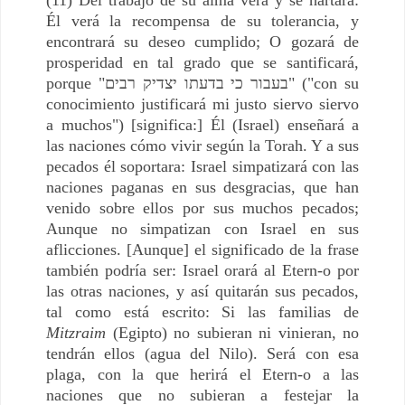
Él verá la recompensa de su tolerancia, y
encontrará su deseo cumplido; O gozará de
prosperidad en tal grado que se santificará,
porque "בעבור כי בדעתו יצדיק רבים" ("con su
conocimiento justificará mi justo siervo siervo
a muchos") [significa:] Él (Israel) enseñará a
las naciones cómo vivir según la Torah. Y a sus
pecados él soportara: Israel simpatizará con las
naciones paganas en sus desgracias, que han
venido sobre ellos por sus muchos pecados;
Aunque no simpatizan con Israel en sus
aflicciones. [Aunque] el significado de la frase
también podría ser: Israel orará al Etern-o por
las otras naciones, y así quitarán sus pecados,
tal como está escrito: Si las familias de
Mitzraim
(Egipto) no subieran ni vinieran, no
tendrán ellos (agua del Nilo). Será con esa
plaga, con la que herirá el Etern-o a las
naciones que no subieran a festejar la