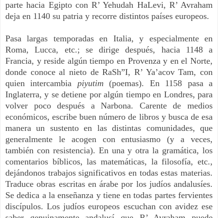
parte hacia Egipto con R’ Yehudah HaLevi, R’ Avraham
deja en 1140 su patria y recorre distintos países europeos.
Pasa largas temporadas en Italia, y especialmente en
Roma, Lucca, etc.; se dirige después, hacia 1148 a
Francia, y reside algún tiempo en Provenza y en el Norte,
donde conoce al nieto de RaSh”I, R’ Ya’acov Tam, con
quien intercambia
piyutim
(poemas). En 1158 pasa a
Inglaterra, y se detiene por algún tiempo en Londres, para
volver poco después a Narbona. Carente de medios
económicos, escribe buen número de libros y busca de esa
manera un sustento en las distintas comunidades, que
generalmente le acogen con entusiasmo (y a veces,
también con resistencia). En una y otra la gramática, los
comentarios bíblicos, las matemáticas, la filosofía, etc.,
dejándonos trabajos significativos en todas estas materias.
Traduce obras escritas en árabe por los judíos andalusíes.
Se dedica a la enseñanza y tiene en todas partes fervientes
discípulos. Los judíos europeos escuchan con avidez ese
saber genuinamente andalusí que R’ Avraham puede