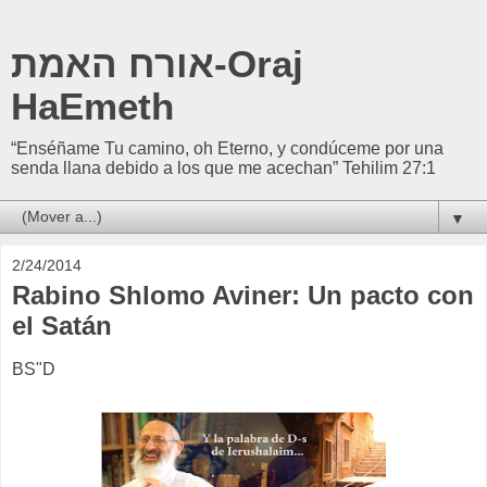
אורח האמת-Oraj
HaEmeth
“Enséñame Tu camino, oh Eterno, y condúceme por una
senda llana debido a los que me acechan” Tehilim 27:1
▼
2/24/2014
Rabino Shlomo Aviner: Un pacto con
el Satán
BS"D