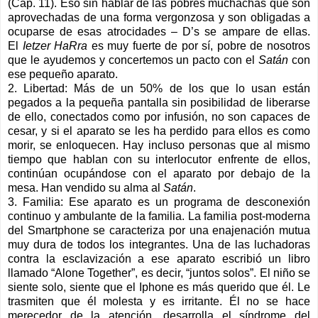
(Cap. 11). Eso sin hablar de las pobres muchachas que son
aprovechadas de una forma vergonzosa y son obligadas a
ocuparse de esas atrocidades – D’s se ampare de ellas.
El
Ietzer HaRra
es muy fuerte de por sí, pobre de nosotros
que le ayudemos y concertemos un pacto con el
Satán
con
ese pequeño aparato.
2. Libertad: Más de un 50% de los que lo usan están
pegados a la pequeña pantalla sin posibilidad de liberarse
de ello, conectados como por infusión, no son capaces de
cesar, y si el aparato se les ha perdido para ellos es como
morir, se enloquecen. Hay incluso personas que al mismo
tiempo que hablan con su interlocutor enfrente de ellos,
continúan ocupándose con el aparato por debajo de la
mesa. Han vendido su alma al
Satán
.
3. Familia: Ese aparato es un programa de desconexión
continuo y ambulante de la familia. La familia post-moderna
del Smartphone se caracteriza por una enajenación mutua
muy dura de todos los integrantes. Una de las luchadoras
contra la esclavización a ese aparato escribió un libro
llamado “Alone Together”, es decir, “juntos solos”. El niño se
siente solo, siente que el Iphone es más querido que él. Le
trasmiten que él molesta y es irritante. Él no se hace
merecedor de la atención, desarrolla el síndrome del