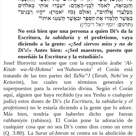
וְהַנְּבוּאָה, לֵאמֹר לִבְנֵי-הָאָדָם: “עִבְדוּ אוֹתִי כֵּאלֹהִים 
מִבַּלְעֲדֵי אֱלֹהִים”, וְאוּלָם (כֹּה יֹאמַר): “הֱיוּ רַבָּנִים” 
בַּאֲשֶׁר תְּלַמְּדוּ אֶת הַסֵּפֶר וּבַאֲשֶׁר תְּשַׁנְּנוּ אוֹתוֹ”
: יוסף יואל ריבלין)
תרגום
(
No está bien que una persona a quien Di’s da la 
Escritura, 
la sabiduría
 y el profetismo, vaya 
diciendo a la gente: «
¡Sed siervos míos y no de 
Di’s
!» Antes bien: «¡Sed maestros, puesto que 
enseñáis la Escritura y la estudiáis!»
Josef Horovitz sostiene que con la expresión árabe ‘
Al-
Kitab wa-Al-Hokma’ wa’Nubuwwata
’ el Corán está 
tratando de las tres partes del 
TaNa”J
 (
Torah, Nebi’im y 
Ketuvim
), los cuales son términos generales y 
superpuestos para la revelación divina. Según el Corán 
aquí, alguien que haya recibido (ya sea Yeshu o cualquier 
judío) estos dones de Di’s 
(la Escritura, la sabiduría y el 
profetismo
) no le estaría diciendo a la gente que lo adore. 
Más bien, tendría que haberles dicho que fueran 
rabbaniyin 
(rabinos). El Corán pone la adoración de 
cualquier cosa que no sea Di’s como dios como un error 
(Q. 3:80). La 
Surat al-Imran
 se centra en la abolición de 