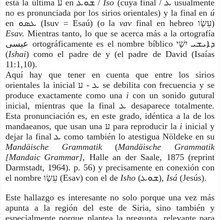
está la última ע en ܫܘܥ / 
Iso 
(cuya final / ܥ usualmente 
no es pronunciada por los sirios orientales) y la final en 
ú
en ܥܣܘ (Isuv = Esaú) (o la 
vav 
final en hebreo עֵשָׂו) 
Esav. 
Mientras tanto, lo que se acerca más a la ortografía 
ﻋﻴﺴﻰ ortográficamente es el nombre bíblico ܕܐܝܫܝ יִשָׁי 
(
Ishai
) como el padre de y (el padre de David (Isaías 
11:1,10). 
Aquí hay que tener en cuenta que entre los sirios 
orientales la inicial ܥ - ע se debilita con frecuencia y se 
produce exactamente como una 
i 
con un sonido gutural 
inicial, mientras que la final ܥ desaparece totalmente. 
Esta pronunciación es, en este grado, idéntica a la de los 
mandaeanos, que usan una ע para reproducir la 
i 
inicial y 
dejar la final ܥ como también lo atestigua Nöldeke en su 
Mandäische Grammatik
 (
Mandäische Grammatik 
[Mandaic Grammar]
, Halle an der Saale, 1875 (reprint 
Darmstadt, 1964). p. 56) y precisamente en conexión con 
el nombre עֵשָׂו (Esav) con el de 
Isho 
(ܫܘܥ), 
Isá 
(Jesús). 
Este hallazgo es interesante no solo porque una vez más 
apunta a la región del este de Siria, sino también y 
especialmente porque plantea la pregunta, relevante para 