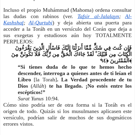
Incluso el propio Muhámmad (Mahoma) ordena consultar 
las dudas con rabinos (ver.
Tafsir al-Jalalayn
;
Al-
Kashshaf
;
Al-Qurtubi
) y deja abierta una puerta para 
acceder a la Toráh en un versículo del Corán que deja a 
sus exegetas y estudiosos aún hoy TOTALMENTE 
PERPLEJOS:
فَإِن كُنتَ فِي شَكٍّ مِّمَّا أَنزَلْنَا إِلَيْكَ فَاسْأَلِ الَّذِينَ يَقْرَءُونَ 
الْكِتَابَ مِن قَبْلِكَ ۚ لَقَدْ جَاءَكَ الْحَقُّ مِن رَّبِّكَ فَلَا تَكُونَنَّ مِنَ 
الْمُمْتَرِينَ ﴿٩٤﴾
“Si tienes duda de lo que te hemos hecho 
descender, interroga a quienes antes de ti leían el 
Libro 
[la Torah]
. La Verdad procedente de tu 
Dios 
(
Alláh
)
 te ha llegado. ¡No estés entre los 
escépticos!”
Surat Yunus
 10:94.
Cómo sino podría ser de otra forma si la Toráh es el 
origen de todo. Quizás si los musulmanes aplicasen este 
versículo, podrían salir de muchos de sus dogmáticos 
errores vistos.