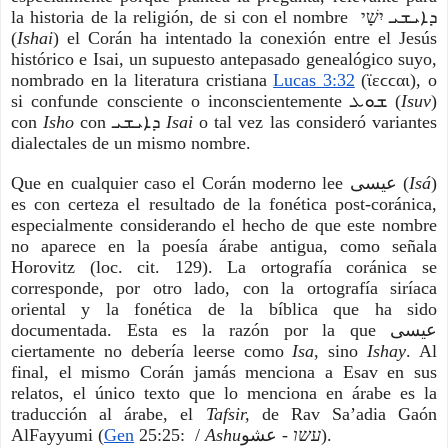
la historia de la religión, de si con el nombre  ܕܐܝܫܝ יִשָׁי 
(
Ishai
) el Corán ha intentado la conexión entre el Jesús 
histórico e Isai, un supuesto antepasado genealógico suyo, 
nombrado en la literatura cristiana
Lucas 3:32
 (ϊεϲϲαι), o 
si confunde consciente o inconscientemente ܫܘܥ (
Isuv
) 
con 
Isho 
con ܕܐܝܫܝ 
Isai 
o tal vez las consideró variantes 
dialectales de un mismo nombre. 
Que en cualquier caso el Corán moderno lee ﻋﻴﺴﻰ (
Isá
) 
es con certeza el resultado de la fonética post-coránica, 
especialmente considerando el hecho de que este nombre 
no aparece en la poesía árabe antigua, como señala 
Horovitz (loc. cit. 129). La ortografía coránica se 
corresponde, por otro lado, con la ortografía siríaca 
oriental y la fonética de la bíblica que ha sido 
documentada. Esta es la razón por la que ﻋﻴﺴﻰ 
ciertamente no debería leerse como 
Isa
, sino 
Ishay
. Al 
final, el mismo Corán jamás menciona a Esav en sus 
relatos, el único texto que lo menciona en árabe es la 
traducción al árabe, el 
Tafsir, 
de Rav Sa’adia Gaón 
AlFayyumi (
Gen
 25:25:  / 
Ashuעשו 
- عشو). 