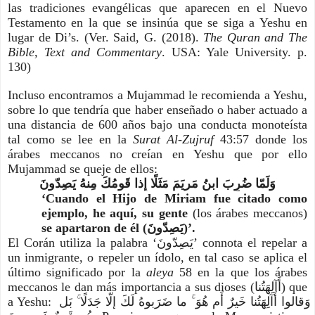
las tradiciones evangélicas que aparecen en el Nuevo 
Testamento en la que se insinúa que se siga a Yeshu en 
lugar de Di’s. (Ver. Said, G. (2018). 
The Quran and The 
Bible, Text and Commentary
. USA: Yale University. p. 
130)
Incluso encontramos a Mujammad le recomienda a Yeshu, 
sobre lo que tendría que haber enseñado o haber actuado a 
una distancia de 600 años bajo una conducta monoteísta 
tal como se lee en la 
Surat Al-Zujruf 
43:57 donde los 
árabes meccanos no creían en Yeshu que por ello 
Mujammad se queje de ellos: 
وَلَمّا ضُرِبَ ابنُ مَريَمَ مَثَلًا إِذا قَومُكَ مِنهُ يَصِدّونَ
‘Cuando el Hijo de Miriam fue citado como 
ejemplo, he aquí, su gente 
(los árabes meccanos) 
se apartaron de él (يَصِدّونَ)’.
El Corán utiliza la palabra ‘يَصِدّونَ’ connota el repelar a 
un inmigrante, o repeler un ídolo, en tal caso se aplica el 
último significado por la 
aleya 
58 en la que los árabes 
meccanos le dan más importancia a sus dioses (أَآلِهَتُنا) que 
a Yeshu: وَقالوا أَآلِهَتُنا خَيرٌ أَم هُوَ ۚ ما ضَرَبوهُ لَكَ إِلّا جَدَلًا ۚ بَل 