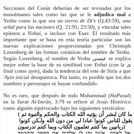
Secciones del Corán deberían de ser revisadas por los 
musulmanes tales como las que se le 
adjudica mal
 a 
Yeshu como la que sea un 
siervo de Di’s
 (Q.43:59), 
una 
señal para las naciones 
(Q. 21:91; 23:50), y vincular tales 
epítetos a 
Yishai
, o incluso con Esav. El resultado más 
importante que se basa en esta teoría particular son las 
nuevas explicaciones proporcionadas por Christoph 
Luxenberg de las formas coránicas del nombre de Yeshu. 
Según Luxenberg, el nombre de Yeshu ﻋﻴﺴﻰ se explica 
mejor sobre la base de su similitud con 
Yishai 
(con la ﻯ 
final como 
ayin
), dada la tendencia del este de Siria a que 
'Ayin 
inicial desaparezca. Por tanto, es posible que los dos 
nombres y personajes se hayan confundido.
No es raro, que después de todo Muhammad (
HaPasul
) 
en la 
Surat Al-Imrán
, 3:79 se refiere al
 Jesús Histórico
como alguién equivocado bajo los siguientes versículos:  
{ما كان لبشر أن يؤتيه الله الكتاب والحكم والنبوة ثم 
يقول للناس كونوا عبادا لي من دون الله ولـكن كونوا 
ربانيين بما كنتم تعلمون الكتاب وبما كنتم تدرسون}
אַל לְאָדָם, אֲשֶׁר יִתֵּן לוֹ אֱלֹהִים אֶת הַסֵּפֶר וְהַחָכְמָה 