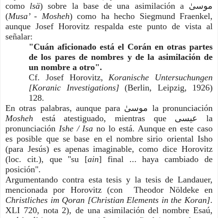
como 
lsä
) sobre la base de una asimilación a موسىٰ‎ 
(
Musa’ - Mosheh
) como ha hecho Siegmund Fraenkel, 
aunque Josef Horovitz respalda este punto de vista al 
señalar:
"Cuán aficionado está el Corán en otras partes 
de los pares de nombres y de la asimilación de 
un nombre a otro".
Cf. Josef Horovitz, 
Koranische Untersuchungen 
[Koranic Investigations]
 (Berlin, Leipzig, 1926) 
128.
En otras palabras, aunque para موسىٰ‎ la pronunciación 
Mosheh 
está atestiguado, mientras que ﻋﻴﺴﻰ la 
pronunciación
 Ishe / Isa
 no lo está. Aunque en este caso 
es posible que se base en el nombre sirio oriental Isho 
(para Jesús) es apenas imaginable, como dice Horovitz 
(loc. cit.), que "su [
ain
] final ... haya cambiado de 
posición".
Argumentando contra esta tesis y la tesis de Landauer, 
mencionada por Horovitz (con  Theodor Nöldeke en
Christliches im Qoran [Christian Elements in the Koran]
. 
XLI 720, nota 2), de una asimilación del nombre Esaú, 