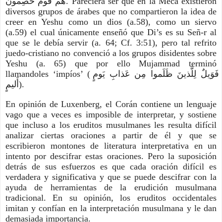
هُم قَومٌ خَصِمونَ. Pareciera ser que en la Meca existieron 
diversos grupos de árabes que no compartieron la idea de 
creer en Yeshu como un dios (a.58), como un siervo 
(a.59) el cual únicamente enseñó que Di’s es su Señ-r al 
que se le debía servir (a. 64; Cf. 3:51), pero tal refrito 
juedo-cristiano no convenció a los grupos disidentes sobre 
Yeshu (a. 65) que por ello Mujammad terminó 
llamandoles ‘impíos’ (فَوَيلٌ لِلَّذينَ ظَلَموا مِن عَذابِ يَومٍ 
أَليمٍ).
En opinión de Luxenberg, el Corán contiene un lenguaje 
vago que a veces es imposible de interpretar, y sostiene 
que incluso a los eruditos musulmanes les resulta difícil 
analizar ciertas oraciones a partir de él y que se 
escribieron montones de literatura interpretativa en un 
intento por descifrar estas oraciones. Pero la suposición 
detrás de sus esfuerzos es que cada oración difícil es 
verdadera y significativa y que se puede descifrar con la 
ayuda de herramientas de la erudición musulmana 
tradicional. En su opinión, los eruditos occidentales 
imitan y confían en la interpretación musulmana y le dan 
demasiada importancia.