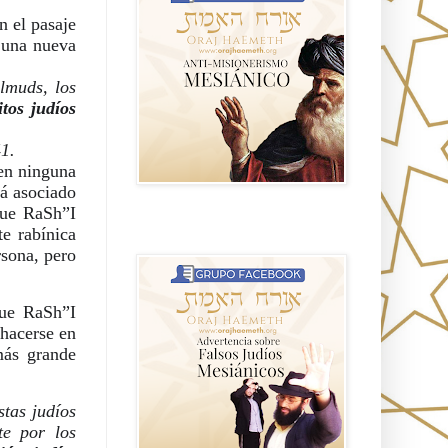
 el pasaje 
 una nueva 
lmuds, los 
tos judíos 
1.
en ninguna 
á asociado 
ue RaSh”I 
Advertencia sobre Falsos Judíos
 rabínica 
Mesíanicos
sona, pero 
que RaSh”I 
hacerse en 
ás grande 
 . Los comentaristas judíos 
e por los 