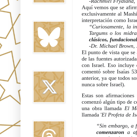
-Rachmiel Frydland, 
Aquí vemos que se afirma 
exclusivamente al Mashi
Bluesky
interpretación como Isra
“Curiosamente, la in
Targums o los midra
clásicos, fundacional
-Dr. Michael Brown, 
El punto de vista que se
de las fuentes autorizada
con Israel. Eso incluye
Twitter
comentó sobre Isaías 53
anterior, ya que todos so
nunca sobre Israel).
Estas son afirmaciones f
comenzó algún tipo de co
una obra llamada 
El Me
llamada '
El Profeta de Is
Threads
“Sin embargo, a f
comenzaron
 a af