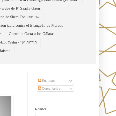
arabe de R' Saadia Gaón...
El Evangelio Hebreo de Mateo de Shem Tob -שם טוב
nión judía contra el Evangelio de Marcos
של
Contra la Carta a los Gálatas
Toldot Yeshu - תולדות ישו
udaísmo
Suscribirse a nuestro sito
Entradas
Comentarios
Formulario de contacto
Nombre