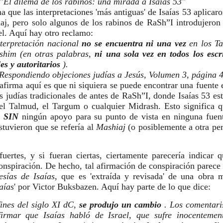
"El dilema de los rabinos: una mirada a Isaías 53"
que las interpretaciones 'más antiguas' de Isaías 53 aplicaron
aj, pero solo algunos de los rabinos de RaSh”I introdujeron
el. Aquí hay otro reclamo:
terpretación nacional 
no se encuentra ni una vez
 en los Ta
shim (en otras palabras, 
ni una sola vez en todos los escri
es y autoritarios
 ).
Respondiendo objeciones judías a Jesús, Volumen 3, página 4
 afirma aquí es que ni siquiera se puede encontrar una fuente 
s judías tradicionales de antes de RaSh”I, donde Isaías 53 est
 el Talmud, el Targum o cualquier Midrash. Esto significa q
 
SIN
 ningún apoyo para su punto de vista en ninguna fuente
stuvieron que se refería al 
Mashiaj 
(o posiblemente a otra per
uertes, y si fueran ciertas, ciertamente parecería indicar 
nspiración. De hecho, tal afirmación de conspiración parece 
sías de Isaías
, que es 'extraída y revisada' de una obra m
aías
' por Victor Buksbazen. Aquí hay parte de lo que dice:
ines del siglo XI dC, 
se produjo un cambio
irmar que Isaías habló de Israel, que sufre inocentement