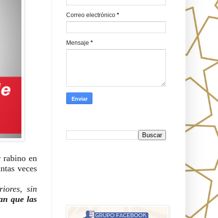
Correo electrónico
*
Mensaje
*
Busca en Oraj HaEmeth
rabino en 
FB
ntas veces 
iores, sin 
אורח האמת-Oraj HaEmet: Anti-
an que las 
misionerismo mesiánico