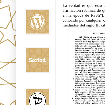
Oraj HaEmet en
La verdad es que esto s
Wordpress elht
afirmación rabínica de qu
en la época de RaSh”I. 
conocido por cualquier c
mediados del siglo III ci
Scribd
Shem Tob: Mateo
Hebreo