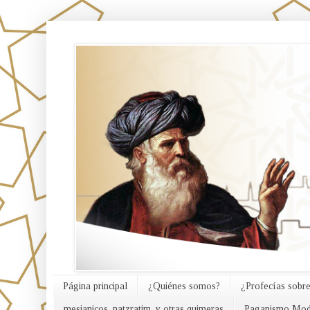
אורח האמת
Página principal
¿Quiénes somos?
¿Profecías sobre
mesianicos, natzratim, y otras quimeras
Paganismo Mod