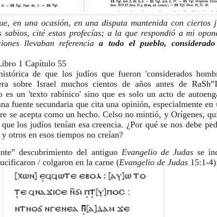
e, en una ocasión, en una disputa mantenida con ciertos ju
 sabios, cité estas profecías; a la que respondió a mi opone
ciones llevaban referencia 
a todo el pueblo, considerad
Libro 1 Capítulo 55
stórica de que los judíos que fueron 'considerados hombre
era sobre Israel muchos cientos de años antes de RaSh”I
 es un 'texto rabínico' sino que es solo un acto de autoeng
 una fuente secundaria que cita una opinión, especialmente en 
re se acepta como un hecho. Celso no mintió, y Orígenes, quie
que los judíos tenían esa creencia. ¿Por qué se nos debe ped
y otros en esos tiempos no creían?
iente” descubrimiento del antiguo 
Evangelio de Judas
 se in
rucificaron / colgaron en la carne (
Evangelio de Judas 
15:1-4)