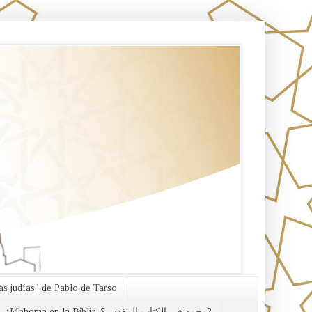
s judías" de Pablo de Tarso
¿Mahoma en la Biblia-محمد في الكتاب المقدس؟?