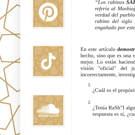
“Los rabinos 
SA
refería al Mashia
verdad del pueblo 
rabino del siglo
engañado por est
TikTok
En este artículo 
demost
hecho, sino que es una m
mejor. Lo están haciend
visión "oficial" del 
incorrectamente, investi
¿Cuál es el propósi
Sound Clound
¿Tenía RaSh”I algun
respuesta es sí, ¿c