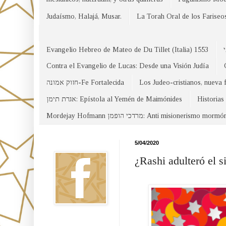
Judaísmo, Halajá, Musar.
La Torah Oral de los Fariseo
Evangelio Hebreo de Mateo de Du Tillet (Italia) 1553
Contra el Evangelio de Lucas: Desde una Visión Judía
חזוק אמונה-Fe Fortalecida
Los Judeo-cristianos, nueva 
אגרת תימן: Epístola al Yemén de Maimónides
Historias
Mordejay Hofmann מרדכי הופמן: Anti misionerismo mormó
Facebook
5/04/2020
¿Rashi adulteró el s
Canal WhatsApp