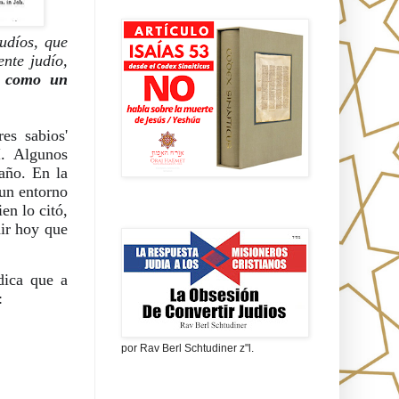
Isaías 53 en griego
díos, que 
nte judío, 
o como un 
s sabios' 
. Algunos 
año. En la 
un entorno 
n lo citó, 
La obsesión de convertir judíos
ir hoy que 
dica que a 
:
por Rav Berl Schtudiner z"l.
¿Quiénes eran los Nazarenos?