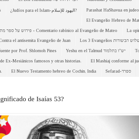
s
Parashat HaShavua en judeo-
¿Judíos para el Islam-اليهود للإسلام?
פירוש על ספר מתי - Comentario rabínico al Evangelio de Mateo
La opi
Contra el antisemita Evangelio de Juan
Los 3 Evangelios וש הבשורות
fuente por Prof. Shlomoh Pines
Yeshu en el Talmud יש"ו בתלמוד
 de Ex-Mesiánicos famosos y otras historias.
El Mashiaj conforme al j
n.
El Nuevo Testamento hebreo de Cochin, India
Sefarad-ספרד
ignificado de Isaías 53?