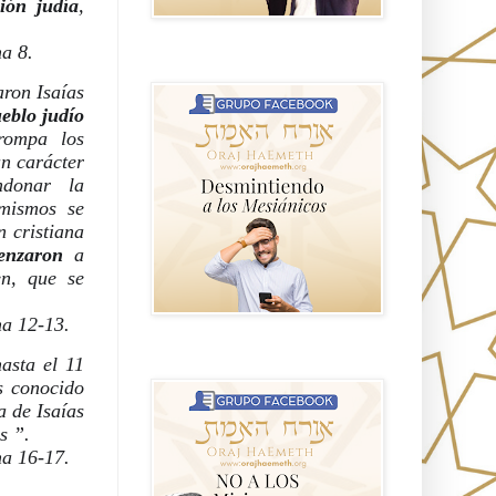
ción judía
, 
a 8.
GRUPO sendero
ron Isaías 
eblo judío 
ompa los 
n carácter 
donar la 
mismos se 
 cristiana 
enzaron
 a 
n, que se 
na 12-13.
asta el 11 
NO A LOS MISIONEROS MESIÁNICOS
s conocido 
 de Isaías 
s ”.
na 16-17.