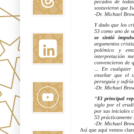
pecados de todas
sostuvieron que I
-Dr. Michael Brow
Y dado que los cri
Linkedin
53 como uno de su
se sintió impuls
argumentos cristia
polémico y emo
interpretación m
convencieron de q
... En cualquier
enseñar que el s
Youtube
perseguía y sufría
-Dr. Michael Brow
“
El principal rep
siglo por el erud
por sus iniciales 
53 prácticamente s
-Dr. Michael Brow
Pinterest
Así que aquí vemos clara