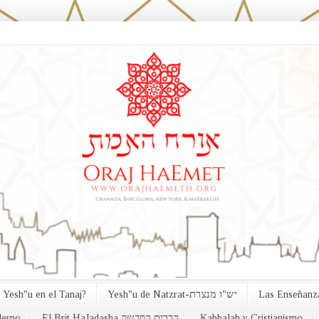
 Yesh"u en el Tanaj?
Yesh"u de Natzrat-יש"ו מנצרת
Las Enseñanza
erno
El Brit HaJadasha הברית החדשה
Kabbalah y Cristianismo