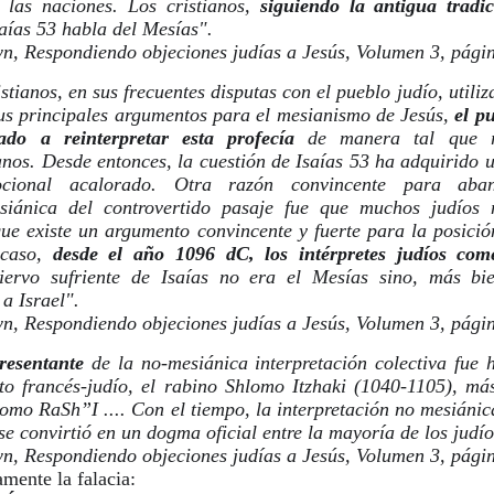
 las naciones. Los cristianos, 
siguiendo la antigua tradi
saías 53 habla del Mesías".
n, Respondiendo objeciones judías a Jesús, Volumen 3, págin
stianos, en sus frecuentes disputas con el pueblo judío, utiliza
s principales argumentos para el mesianismo de Jesús, 
el pu
ado a reinterpretar esta profecía
 de manera tal que r
nos. Desde entonces, la cuestión de Isaías 53 ha adquirido u
cional acalorado. Otra razón convincente para aban
esiánica del controvertido pasaje fue que muchos judíos 
ue existe un argumento convincente y fuerte para la posición
 caso, 
desde el año 1096 dC, los intérpretes judíos com
iervo sufriente de Isaías no era el Mesías sino, más bie
 a Israel".
n, Respondiendo objeciones judías a Jesús, Volumen 3, pági
resentante
 de la no-mesiánica interpretación colectiva fue h
ito francés-judío, el rabino Shlomo Itzhaki (1040-1105), má
como RaSh”I .... Con el tiempo, la interpretación no mesiánica
e convirtió en un dogma oficial entre la mayoría de los judío
n, Respondiendo objeciones judías a Jesús, Volumen 3, pági
mente la falacia: 