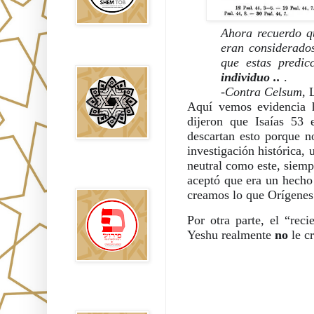
Ahora recuerdo qu
eran considerados
Falsos Judíos
que estas predic
individuo ..
 .
-
Contra Celsum
, 
Aquí vemos evidencia hi
dijeron que Isaías 53 
descartan esto porque no
investigación histórica,
neutral como este, siemp
פירוש רבנים
לבשורת מתי
aceptó que era un hecho 
creamos lo que Orígenes 
Por otra parte, el “rec
Yeshu realmente 
no 
le c
Sitios
Recomendados