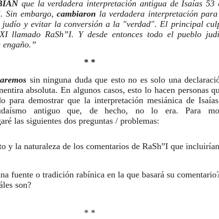
BÍAN
 que la verdadera interpretación antigua de Isaías 53 
j. Sin embargo, 
cambiaron
 la verdadera interpretación para 
judío y evitar la conversión a la "verdad". El principal culp
 XI llamado RaSh”I. Y desde entonces todo el pueblo judí
e engaño.”
* *
raremos
sin ninguna duda que esto no es solo una declaració
entira absoluta. En algunos casos, esto lo hacen personas q
o para demostrar que la interpretación mesiánica de Isaías 
judaísmo antiguo que, de hecho, no lo era. Para most
garé las siguientes dos preguntas / problemas:
to y la naturaleza de los comentarios de RaSh”I que incluirían
a fuente o tradición rabínica en la que basará su comentario? 
uáles son?
* *