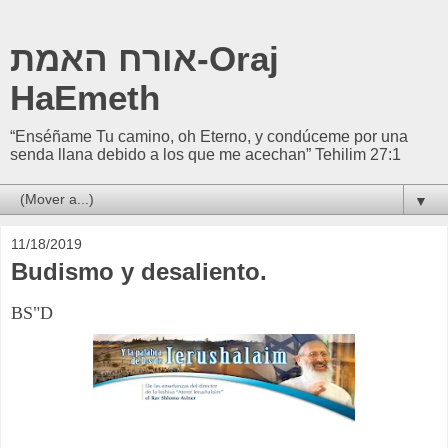
אורח האמת-Oraj
HaEmeth
“Enséñame Tu camino, oh Eterno, y condúceme por una
senda llana debido a los que me acechan” Tehilim 27:1
▼
11/18/2019
Budismo y desaliento.
BS"D