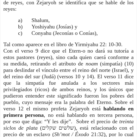
de reyes, con Zejaryoh se identifica que se hable de los
reyes:
a) Shalum,
b) Yoshiyahu (Josías) y
c) Conyahu (Jeconías o Conías),
Tal como aparece en el libro de Yirmiyahu 22: 10-30.
Con el verso 9 dice que el Etern-o no dará su tutoría a
estos pastores (reyes), sino cada quien caerá conforme a
su medida, retirando el atributo de
noam
(simpatía) (10)
para deslindar el vínculo entre el reino del norte (Israel), y
del reino del sur (Judá) (versos 10 y 14). El verso 11 dice
que la simpatía fue anulada a los sectores más
privilegiados (ricos) de ambos reinos, y los únicos que
pudieron entender este significado fueron los pobres del
pueblo, cuyo mensaje era la palabra del Eterno. Sobre el
verso 12 el mismo profeta Zejaryoh está
hablando en
primera persona
, no está hablando en tercera persona,
por eso que diga: “Y les dije”. Sobre el precio de
treinta
siclos de plata
(שלשים שקלים), está relacionado con el
precio de un esclavo (
Sh’mot / Éxodo
21:32), por lo cual