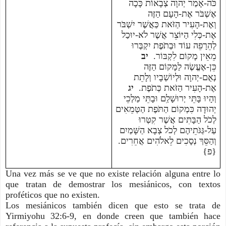
כֹּה-אָמַר יְהוָה צְבָאוֹת כָּכָה
אֶשְׁבֹּר אֶת-הָעָם הַזֶּה
וְאֶת-הָעִיר הַזֹּאת כַּאֲשֶׁר יִשְׁבֹּר
אֶת-כְּלִי הַיּוֹצֵר אֲשֶׁר לֹא-יוּכַל
לְהֵרָפֵה עוֹד וּבְתֹפֶת יִקְבְּרוּ
מֵאֵין מָקוֹם לִקְבּוֹר.
יב
כֵּן-אֶעֱשֶׂה לַמָּקוֹם הַזֶּה
נְאֻם-יְהוָה וּלְיוֹשְׁבָיו וְלָתֵת
אֶת-הָעִיר הַזֹּאת כְּתֹפֶת.
יג
וְהָיוּ בָּתֵּי יְרוּשָׁלִַם וּבָתֵּי מַלְכֵי
יְהוּדָה כִּמְקוֹם הַתֹּפֶת הַטְּמֵאִים
לְכֹל הַבָּתִּים אֲשֶׁר קִטְּרוּ
עַל-גַּגֹּתֵיהֶם לְכֹל צְבָא הַשָּׁמַיִם
וְהַסֵּךְ נְסָכִים לֵאלֹהִים אֲחֵרִים.
{פ}
Una vez más se ve que no existe relación alguna entre lo
que tratan de demostrar los mesiánicos, con textos
proféticos que no existen.
Los mesiánicos también dicen que esto se trata de
Yirmiyohu 32:6-9, en donde creen que también hace