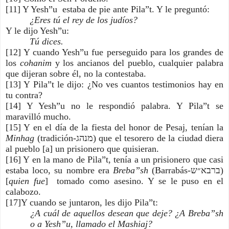
[11] Y Yesh”u  estaba de pie ante Pila”t. Y le preguntó:
¿Eres tú el rey de los judíos?
Y le dijo Yesh”u:
Tú dices.
[12] Y cuando Yesh”u fue perseguido para los grandes de 
los 
cohanim
 y los ancianos del pueblo, cualquier palabra 
que dijeran sobre él, no la contestaba.
[13] Y Pila”t le dijo: ¿No ves cuantos testimonios hay en 
tu contra?
[14] Y Yesh”u no le respondió palabra. Y Pila”t se 
maravilló mucho.
[15] Y en el día de la fiesta del honor de Pesaj, tenían la 
Minhag
 (tradición-מנהג) que el tesorero de la ciudad diera 
al pueblo [a] un prisionero que quisieran.
[16] Y en la mano de Pila”t, tenía a un prisionero que casi 
estaba loco, su nombre era 
Breba”sh 
(Barrabás-ברבא״ש) 
[
quien fue
]  tomado como asesino. Y se le puso en el 
calabozo.
[17]Y cuando se juntaron, les dijo Pila”t:
¿A cuál de aquellos desean que deje? ¿A Breba”sh 
o a Yesh”u, llamado el Mashiaj?