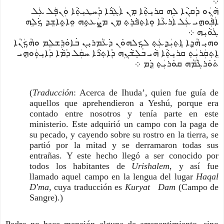
܀
ܗܵܢܲܘ ܕ݁ܲܩܢܵܐ ܠܹܗ ܩܪܝܼܬ݂ܵܐ ܡܼܢ ܐܲܓ݂ܪܵܐ ܕ݁ܲܚܛܝܼܬ݂ܵܐ ܘܲܢܦ݂ܲܠ ܥܲܠ
ܐܲܦ݁ܲܘܗ݈ܝ ܥܲܠ ܐܲܪܥܵܐ ܘܸܐܬ݂ܦ݁ܪܸܬ݂ ܡܼܢ ܡܨܲܥܬ݂ܹܗ ܘܸܐܬ݂ܸܐܫܸܕ݂ ܟܼ݁ܠܹܗ
ܓ݁ܘܵܝܼܗ ܀
ܘܗܝܼ ܗܵܕ݂ܹܐ ܐܸܬ݂ܝܲܕ݂ܥܲܬ݂ ܠܟ݂ܼܠܗܘܿܢ ܕ݁ܥܵܡܪܝܼܢ ܒ݁ܐܘܿܪܹܫܠܸܡ ܘܗܵܟ݂ܲܢܵܐ
ܐܸܬ݂ܩܲܪܝܲܬ݂ ܩܪܝܼܬ݂ܵܐ ܗܵܝ ܒ݁ܠܸܫܵܢܹܗ ܕ݁ܲܐܬ݂ܪܵܐ ܚܩܲܠ ܕ݁ܡܵܐ ܕ݁ܐܝܼܬ݂ܲܘܗ݈ܝ
ܬ݁ܘܿܪܓ݁ܵܡܵܗ ܩܘܿܪܝܲܬ݂ ܕܸ݁ܡ ܀
(
Traducción
: Acerca de Ihuda’, quien fue guía de
aquellos que aprehendieron a Yeshú, porque era
contado entre nosotros y tenía parte en este
ministerio. Este adquirió un campo con la paga de
su pecado, y cayendo sobre su rostro en la tierra, se
partió por la mitad y se derramaron todas sus
entrañas. Y este hecho llegó a ser conocido por
todos los habitantes de
Urishalem
, y así fue
llamado aquel campo en la lengua del lugar
Haqal
D'ma
, cuya traducción es
Kuryat Dam
(Campo de
Sangre).)