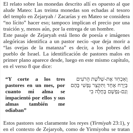
El relato sobre las monedas descrito allí es opuesto al que
alude Mateo: Las treinta monedas son echadas al tesoro
del templo en Zejaryah / Zacarías y en Mateo se considera
“no lícito” hacer eso; tampoco implican el precio por una
traición y, menos aún, por la entrega de un hombre.
Este pasaje de Zejaryah está lleno de poesía e imágenes
alegóricas identifica a un pastor necio -que deja morir a
“las ovejas de la matanza” es decir, a los pobres del
pueblo de Israel. La identificación de pastores malos en
primer plano aparece desde, luego en este mismo capítulo,
en el verso 8 que dice:
“Y corte a los tres
וָאַכְחִד אֶת-שְׁלֹשֶׁת הָרֹעִים
pastores en un mes, por
בְּיֶרַח אֶחָד וַתִּקְצַר נַפְשִׁי בָּהֶם
cuanto mi alma se
וְגַם-נַפְשָׁם בָּחֲלָה בִי
impacientó por ellos y sus
almas también me
odiaban”
Estos pastores son claramente los reyes (
Yirmiyah
23:1), y
en el contexto de Zejaryoh, como de Yirmiyohu se tratan