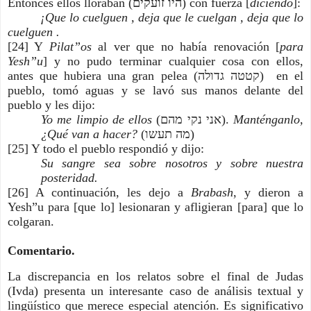
Entonces ellos lloraban (היו זועקים) con fuerza [
diciendo
]:
¡Que lo cuelguen , deja que le cuelgan , deja que lo 
cuelguen .
[24] Y 
Pilat”os
 al ver que no había renovación [
para 
Yesh”u
] y no pudo terminar cualquier cosa con ellos, 
antes que hubiera una gran pelea (קטטה גדולה)  en el 
pueblo, tomó aguas y se lavó sus manos delante del 
pueblo y les dijo:
Yo me limpio de ellos
 (אני נקי מהם). 
Manténganlo, 
¿Qué van a hacer?
 (מה תעשו)
[25] Y todo el pueblo respondió y dijo:
Su sangre sea sobre nosotros y sobre nuestra 
posteridad.
[26] A continuación, les dejo a 
Brabash
, y dieron a 
Yesh”u para [que lo] lesionaran y afligieran [para] que lo 
colgaran.
Comentario.
La discrepancia en los relatos sobre el final de Judas
(Ivda) presenta un interesante caso de análisis textual y
lingüístico que merece especial atención. Es significativo