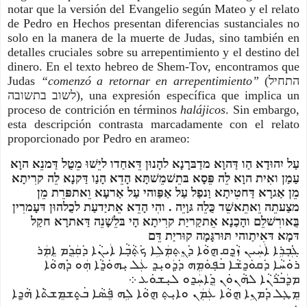
notar que la versión del Evangelio según Mateo y el relato
de Pedro en Hechos presentan diferencias sustanciales no
solo en la manera de la muerte de Judas, sino también en
detalles cruciales sobre su arrepentimiento y el destino del
dinero. En el texto hebreo de Shem-Tov, encontramos que
Judas
“comenzó a retornar en arrepentimiento”
(התחיל
לשוב בתשובה), una expresión específica que implica un
proceso de contrición en términos
halájicos
. Sin embargo,
esta descripción contrasta marcadamente con el relato
proporcionado por Pedro en arameo:
עַל יִהוּדָא הַו דַּהוָא מדַבּרָנָא להָנוּן דֵּאחַדו ליֵשׁוּ מֵטֻל דַּמנֵא הוָא
עַמַן ואִית הוָא לֵה פֵּסָא בּתֵשׁמֵשׁתָּא הָדֵא הָנַו דַּקנָא לֵה קרִיתָא
מֵן אַגרָא דַּחטִיתָא וַנפַל עַל אַפַּוהי עַל אַרעָא וֵאתפּרֵת מֵן
מצַעתֵה וֵאתֵאשֵׁד כֻּלֵה גּוָיֵה . והִי הָדֵא אֵתיַדעַת לכֻלהוּן דּעָמרִין
בֻּאורִשׁלֵם והָכַנָא אֵתקַריַת קרִיתָא הָי בּלֵשָׁנֵה דַּאתרָא חקַל
דּמָא דּאִיתַוהי תּוּרגָּמָה קוּריַת דֵּם
ܓ݁ܲܒ݂ܪܹܐ ܐܲܚܲܝܢ ܙܵܕ݂ܸܩ ܗ݈ܘܵܐ ܕ݁ܢܸܬ݂ܡܲܠܹܐ ܟ݁ܬ݂ܵܒ݂ܵܐ ܐܲܝܢܵܐ ܕ݁ܩܲܕܸ݁ܡ ܐܸܡܲܪ
ܪܘܿܚܵܐ ܕ݁ܩܘܿܕ݂ܫܵܐ ܒ݁ܦ݂ܘܿܡܹܗ ܕ݁ܕ݂ܲܘܝܼܕ݂ ܥܲܠ ܝܼܗܘܿܕ݂ܵܐ ܗܲܘ ܕ݁ܲܗܘܵܐ
ܡܕ݂ܲܒ݁ܪܵܢܵܐ ܠܗܵܢܘܿܢ ܕܸ݁ܐܚܲܕ݂ܘ ܠܝܼܫܘܿܥ ܀
ܡܸܛܼܠ ܕ݁ܲܡܢܹܐ ܗ݈ܘܵܐ ܥܲܡܲܢ ܘܐܝܼܬ݂ ܗ݈ܘܵܐ ܠܹܗ ܦܸ݁ܣܵܐ ܒ݁ܬ݂ܸܫܡܸܫܬ݁ܵܐ ܗܵܕ݂ܹܐ