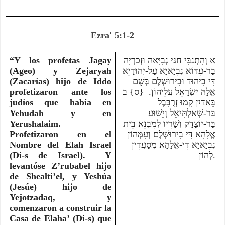
Ezra' 5:1-2
“Y los profetas Jagay
א וְהִתְנַבִּי חַגַּי נְבִיָּאה וּזְכַרְיָה
(Ageo) y Zejaryah
בַר-עִדּוֹא נְבִיַּאיָּא עַל-יְהוּדָיֵא
(Zacarías) hijo de Iddo
דִּי בִיהוּד וּבִירוּשְׁלֶם בְּשֻׁם
profetizaron ante los
אֱלָהּ יִשְׂרָאֵל עֲלֵיהוֹן. {ס} ב
judíos que había en
בֵּאדַיִן קָמוּ זְרֻבָּבֶל
Yehudah y en
בַּר-שְׁאַלְתִּיאֵל וְיֵשׁוּעַ
Yerushalaim.
בַּר-יוֹצָדָק וְשָׁרִיו לְמִבְנֵא בֵּית
Profetizaron en el
אֱלָהָא דִּי בִירוּשְׁלֶם וְעִמְּהוֹן
Nombre del Elah Israel
נְבִיַּאיָּא דִי-אֱלָהָא מְסָעֲדִין
(Di-s de Israel). Y
לְהוֹן.
levantóse Z’rubabel hijo
de Shealti’el, y Yeshúa
(Jesúe) hijo de
Yejotzadaq, y
comenzaron a construir la
Casa de Elaha’ (Di-s) que