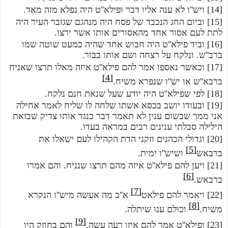
[14] ויש''ו לא ענה אליו דבר ופילא''ט היה נפלא מזה מאד.
[15] וביום החג הנכבד של פסח היה מנהגם שגזבר העיר היה 
לתת לעם אסור אחד מהאסורים אותו אשר ירצו.
[16] וביד פילא''ט היה חבוש אחד שהיה כמעט שוטה שמו 
ברב''ש. ונלקח על רצחה ושם אותו בבור.
[17] וכאשר נאספו אמר להם פילא''ט איזה מאלו תרצו שאניח 
[4]
ברבא''ש או יש''ו שנפרא משיח.
[18] לפי שפילא''ט היה יודע שעל שנאת חנם נלקח.
[19] ובעודו יושב בכסא אשתו שלחה לו שליח לאמר אחילה 
אני ממך שבשום ענין לא תאמר דבר כנגד אותו צדיק שבזאת 
הילילה סבלתי ענינים רבים במראה בעדו.
[20] וגדולי הכהנים וזקני הדת הקהילו לעם ישאלו את 
[5]
ברבאש
 ושיש''ו ימית.
[21] ויען להם פילא''ט איזה מהם תרצו שנניח. והם אמרו 
[6]
ברבאש.
[7]
[22] ויאמר להם פילאט
 א''כ מה אעשה מיש''ו הנקרא 
[8]
משיח.
 וכולם ענו שיתלה.
[9]
[23] ופילא''ט אמר להם איזו רעה עשה.
 והם בחוזק היו 