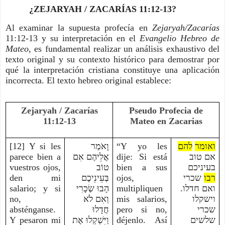
¿ZEJARYAH / ZACARÍAS 11:12-13?
Al examinar la supuesta profecía en
Zejaryah/Zacarías
11:12-13 y su interpretación en el
Evangelio Hebreo de
Mateo
, es fundamental realizar un análisis exhaustivo del
texto original y su contexto histórico para demostrar por
qué la interpretación cristiana constituye una aplicación
incorrecta. El texto hebreo original establece:
Zejaryah / Zacarías
Pseudo Profecia de
11:12-13
Mateo en Zacarias
[12] Y si les
וָאֹמַר
“Y yo les
להם
ואומר
parece bien a
אֲלֵיהֶם אִם
dije: Si está
אם טוב
vuestros ojos,
טוֹב
bien a sus
בעיניכם
den mi
בְּעֵינֵיכֶם
ojos,
שכרי
רבו
salario; y si
הָבוּ שְׂכָרִי
multipliquen
ואם חדלו.
no,
וְאִם לֹא
mis salarios,
וישקלו
absténganse.
חֲדָלוּ
pero si no,
שכרי
Y pesaron mi
וַיִּשְׁקְלוּ אֶת
déjenlo. Así
שלשים