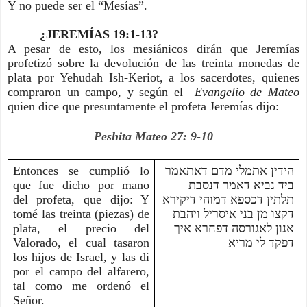
Y no puede ser el “Mesías”.
¿JEREMÍAS 19:1-13?
A pesar de esto, los mesiánicos dirán que Jeremías
profetizó sobre la devolución de las treinta monedas de
plata por Yehudah Ish-Keriot, a los sacerdotes, quienes
compraron un campo, y según el
Evangelio de Mateo
quien dice que presuntamente el profeta Jeremías dijo:
Peshita Mateo 27: 9-10
Entonces se cumplió lo
הידין אתמלי מדם דאתאמר
que fue dicho por mano
ביד נביא דאמר דנסבת
del profeta, que dijo: Y
תלתין דכספא דמוהי דיקירא
tomé las treinta (piezas) de
דקצו מן בני איסריל ויהבת
plata, el precio del
אנון לאגורסה דפחרא איך
Valorado, el cual tasaron
דפקד לי מריא
los hijos de Israel, y las di
por el campo del alfarero,
tal como me ordenó el
Señor.