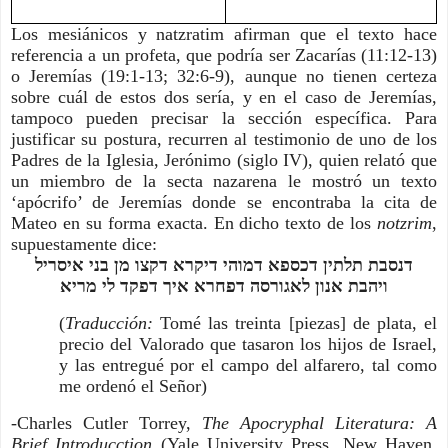
Los mesiánicos y natzratim afirman que el texto hace
referencia a un profeta, que podría ser Zacarías (11:12-13)
o Jeremías (19:1-13; 32:6-9), aunque no tienen certeza
sobre cuál de estos dos sería, y en el caso de Jeremías,
tampoco pueden precisar la sección específica. Para
justificar su postura, recurren al testimonio de uno de los
Padres de la Iglesia, Jerónimo (siglo IV), quien relató que
un miembro de la secta nazarena le mostró un texto
‘apócrifo’ de Jeremías donde se encontraba la cita de
Mateo en su forma exacta. En dicho texto de los
notzrim
,
supuestamente dice:
דנסבת תלתין דכספא דמוהי דיקרא דקצו מן בני איסריל
ויהבת אנון לאגורסה דפחרא איך דפקד לי מריא
(
Traducción:
Tomé las treinta [piezas] de plata, el
precio del Valorado que tasaron los hijos de Israel,
y las entregué por el campo del alfarero, tal como
me ordenó el Señor)
-Charles Cutler Torrey,
The Apocryphal Literatura: A
Brief Introducction
(Yale University Press, New Haven,