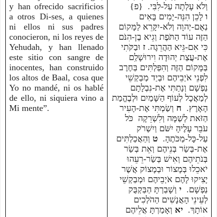
y han ofrecido sacrificios
וְלֹא עָלְתָה עַל-לִבִּי. {פ}
a otros Di-ses, a quienes
לָכֵן הִנֵּה-יָמִים בָּאִים
ו
ni ellos ni sus padres
נְאֻם-יְהוָה וְלֹא-יִקָּרֵא לַמָּקוֹם
conocieron, ni los reyes de
הַזֶּה עוֹד הַתֹּפֶת וְגֵיא בֶן-הִנֹּם
Yehudah, y han llenado
וּבַקֹּתִי
ז
כִּי אִם-גֵּיא הַהֲרֵגָה.
este sitio con sangre de
אֶת-עֲצַת יְהוּדָה וִירוּשָׁלִַם
inocentes, han construido
בַּמָּקוֹם הַזֶּה וְהִפַּלְתִּים בַּחֶרֶב
los altos de Baal, cosa que
לִפְנֵי אֹיְבֵיהֶם וּבְיַד מְבַקְשֵׁי
Yo no mandé, ni os hablé
נַפְשָׁם וְנָתַתִּי אֶת-נִבְלָתָם
de ello, ni siquiera vino a
לְמַאֲכָל לְעוֹף הַשָּׁמַיִם וּלְבֶהֱמַת
Mi mente”.
וְשַׂמְתִּי אֶת-הָעִיר
ח
הָאָרֶץ.
הַזֹּאת לְשַׁמָּה וְלִשְׁרֵקָה כֹּל
עֹבֵר עָלֶיהָ יִשֹּׁם וְיִשְׁרֹק
עַל-כָּל-מַכֹּתֶהָ.
ט
וְהַאֲכַלְתִּים
אֶת-בְּשַׂר בְּנֵיהֶם וְאֵת בְּשַׂר
בְּנֹתֵיהֶם וְאִישׁ בְּשַׂר-רֵעֵהוּ
יֹאכֵלוּ בְּמָצוֹר וּבְמָצוֹק אֲשֶׁר
יָצִיקוּ לָהֶם אֹיְבֵיהֶם וּמְבַקְשֵׁי
נַפְשָׁם.
י
וְשָׁבַרְתָּ הַבַּקְבֻּק
לְעֵינֵי הָאֲנָשִׁים הַהֹלְכִים
אוֹתָךְ.
יא
וְאָמַרְתָּ אֲלֵיהֶם