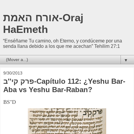
אורח האמת-Oraj
HaEmeth
“Enséñame Tu camino, oh Eterno, y condúceme por una
senda llana debido a los que me acechan” Tehilim 27:1
▼
9/30/2013
פרק קי''ב-Capítulo 112: ¿Yeshu Bar-
Aba vs Yeshu Bar-Raban?
BS"D