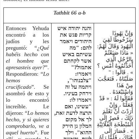
Tathbit 66 a-b
Entonces Yehuda
והנה יהודה איש
وَإِنَّ يَهُوذَا
encontró a los
קריות פגש את
سَرْخُوطًا لَقِيَ
judíos y les
היהודים ויאמר
الْيَهُودَ وَقَالَ لَهُمْ:
preguntó: “
¿Qué
להם: "מה
« مَاذَا صَنَعْتُمْ
habéis hecho con
עשיתם באיש
بِالرَّجُلِ الَّذِي
el hombre que
אשר לקחתם
أَخَذْتُمُوهُ أَمْسِ ؟
apresasteis ayer?
”.
אתמול?"
» . قَالُوا : "
Respondieron: “
Lo
ויאמרו:
صَلَبْنَاهُ ، فَتَعَجَّبَ
hemos
"צלבנוהו",
مِنْ هَذَا
crucificado
”. Se
ויתמה על זה
وَاسْتَبْعَدَهُ .
asombró de esto y
וירחק בעיניו.
فَقَالُوا لَهُ : « قَدْ
lo encontró
ויאמרו לו:
فَعَلْنَا ، وَإِنْ
increíble. Le
"עשינו, ואם
أَرَدْتَ أَنْ تَعْلَمَ
dijeron: “
Lo hemos
תרצה לדעת זאת,
ذَلِكَ ، فَصِرُ إِلَى
hecho, y si quieres
לך אל מקום
الْمُبْطَخَةِ الْفُلَائِيَّةِ
comprobarlo, ve a
המלון גן הירק
» . فَصَارَ إِلَى
aquel huerto
”. Fue
ההוא". וילך
هُنَاكَ ، فَلَمَّا رَآهُ