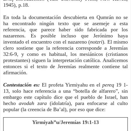
1945), p.18.
En toda la documentación descubierta en Qumrán no se
ha encontrado ningún texto que se asemeje a esta
referencia, que parece haber sido fabricada por los
nazarenos. Es posible incluso que Jerónimo haya
inventado el encuentro con el nazareno (
notzri
). El mismo
clero sostiene que la referencia corresponde a Jeremías
32:6-9, y como es habitual, los mesiánicos (cristianos
protestantes) siguen la interpretación católica. Analicemos
entonces si el texto de Jeremías realmente contiene tal
afirmación.
Contestación es:
El profeta Yirmiyahu en el
pereq
19 1-
13, solo hace referencia a una “botella de alfarero”, sin
embargo este capítulo dice que el pueblo de Israel, han
hecho
avodah zara
(idolatría), para enfocarse al culto
popular (la creencia de Ba’al), por eso que dice:
Yirmiyah”u/Jeremías 19:1-13