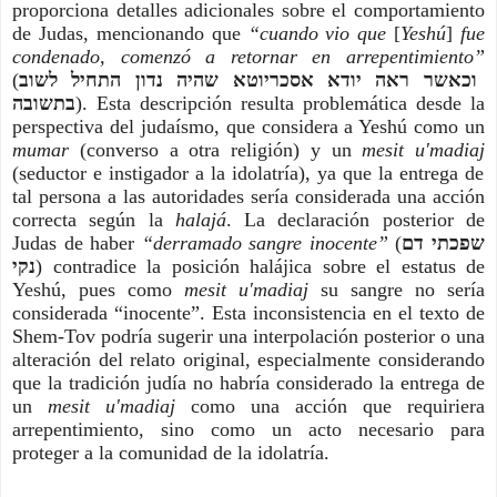
proporciona detalles adicionales sobre el comportamiento
de Judas, mencionando que
“cuando vio que
[
Yeshú
]
fue
condenado, comenzó a retornar en arrepentimiento”
(
וכאשר ראה יודא אסכריוטא שהיה נדון התחיל לשוב
בתשובה
). Esta descripción resulta problemática desde la
perspectiva del judaísmo, que considera a Yeshú como un
mumar
(converso a otra religión) y un
mesit u'madiaj
(seductor e instigador a la idolatría), ya que la entrega de
tal persona a las autoridades sería considerada una acción
correcta según la
halajá
. La declaración posterior de
Judas de haber
“derramado sangre inocente”
(
שפכתי דם
נקי
) contradice la posición halájica sobre el estatus de
Yeshú, pues como
mesit u'madiaj
su sangre no sería
considerada “inocente”. Esta inconsistencia en el texto de
Shem-Tov podría sugerir una interpolación posterior o una
alteración del relato original, especialmente considerando
que la tradición judía no habría considerado la entrega de
un
mesit u'madiaj
como una acción que requiriera
arrepentimiento, sino como un acto necesario para
proteger a la comunidad de la idolatría.