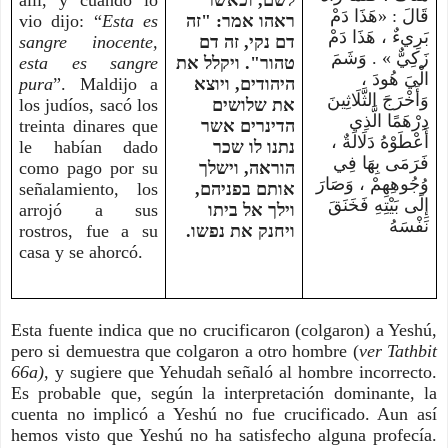
allí, y cuando lo
לשם, וכאשר
قَالَ : «هَذَا دَمْ
vio dijo: “
Esta es
ראהו אמר: "זה
بَرِيءٌ ، هَذَا دَمْ
sangre inocente,
דם נקי, זה דם
زَكِيٌّ » . وَشَمَ
esta es sangre
טהור". ויקלל את
الْيَ هُودَ ،
pura
”. Maldijo a
היהודים, ויוצא
وَأَخْرَجَ الثَّلَاثِينَ
los judíos, sacó los
את שלושים
دِرْهَمًا الَّذِي
treinta dinares que
הדינרים אשר
أَعْطَوْهُ دَلَالَةٌ ،
le habían dado
נתנו לו שכר
فَرَمَى بِهَا فِي
como pago por su
הוראה, וישלך
وُجُوهِهِمْ ، وَصَارَ
señalamiento, los
אותם בפניהם,
إِلَى بَيْتِهِ فَخَنَقَ
arrojó a sus
וילך אל ביתו
نَفْسَهُ
rostros, fue a su
ויחנק את נפשו.
casa y se ahorcó.
Esta fuente indica que no crucificaron (colgaron) a Yeshú,
pero si demuestra que colgaron a otro hombre (
ver Tathbit
66a)
, y sugiere que Yehudah señaló al hombre incorrecto.
Es probable que, según la interpretación dominante, la
cuenta no implicó a Yeshú no fue crucificado. Aun así
hemos visto que Yeshú no ha satisfecho alguna profecía.