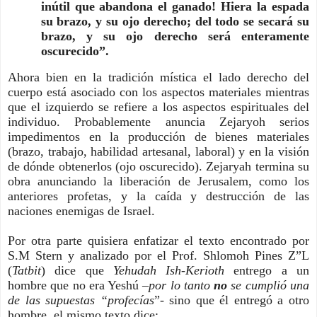
inútil que abandona el ganado! Hiera la espada
su brazo, y su ojo derecho; del todo se secará su
brazo, y su ojo derecho será enteramente
oscurecido”.
Ahora bien en la tradición mística el lado derecho del
cuerpo está asociado con los aspectos materiales mientras
que el izquierdo se refiere a los aspectos espirituales del
individuo. Probablemente anuncia Zejaryoh serios
impedimentos en la producción de bienes materiales
(brazo, trabajo, habilidad artesanal, laboral) y en la visión
de dónde obtenerlos (ojo oscurecido). Zejaryah termina su
obra anunciando la liberación de Jerusalem, como los
anteriores profetas, y la caída y destrucción de las
naciones enemigas de Israel.
Por otra parte quisiera enfatizar el texto encontrado por
S.M Stern y analizado por el Prof. Shlomoh Pines Z”L
(
Tatbit
) dice que
Yehudah Ish-Kerioth
entrego a un
hombre que no era Yeshú –
por lo tanto
no
se cumplió una
de las supuestas “profecías
”- sino que él entregó a otro
hombre, el mismo texto dice: