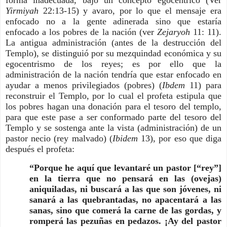
forma inadecuada, bajo un concepto egocéntrico (Ver
Yirmiyah
22:13-15) y avaro, por lo que el mensaje era
enfocado no a la gente adinerada sino que estaría
enfocado a los pobres de la nación (ver
Zejaryoh
11: 11).
La antigua administración (antes de la destrucción del
Templo), se distinguió por su mezquindad económica y su
egocentrismo de los reyes; es por ello que la
administración de la nación tendría que estar enfocado en
ayudar a menos privilegiados (pobres) (
Ibdem
11) para
reconstruir el Templo, por lo cual el profeta estipula que
los pobres hagan una donación para el tesoro del templo,
para que este pase a ser conformado parte del tesoro del
Templo y se sostenga ante la vista (administración) de un
pastor necio (rey malvado) (
Ibidem
13), por eso que diga
después el profeta:
“Porque he aquí que levantaré un pastor [“rey”]
en la tierra que no pensará en las (ovejas)
aniquiladas, ni buscará a las que son jóvenes, ni
sanará a las quebrantadas, no apacentará a las
sanas, sino que comerá la carne de las gordas, y
romperá las pezuñas en pedazos. ¡Ay del pastor