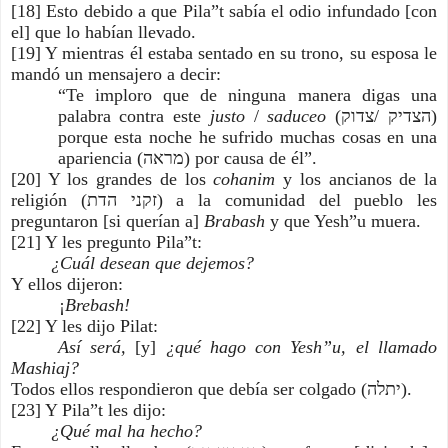
[18] Esto debido a que Pila”t sabía el odio infundado [con 
el] que lo habían llevado.
[19] Y mientras él estaba sentado en su trono, su esposa le 
mandó un mensajero a decir:
“Te imploro que de ninguna manera digas una 
palabra contra este 
justo
 / 
saduceo
 (הצדיק /צדוק) 
porque esta noche he sufrido muchas cosas en una 
apariencia (מראה) por causa de él”.
[20] Y los grandes de los 
cohanim
 y los ancianos de la 
religión (זקני הדת) a la comunidad del pueblo les 
preguntaron [si querían a] 
Brabash
 y que Yesh”u muera.
[21] Y les pregunto Pila”t:
        ¿Cuál desean que dejemos?
Y ellos dijeron:            
¡
Brebash!
[22] Y les dijo Pilat:
Así será, 
[y]
 ¿qué hago con Yesh”u, el llamado 
Mashiaj?
Todos ellos respondieron que debía ser colgado (יתלה).
[23] Y Pila”t les dijo:
        ¿Qué mal ha hecho?