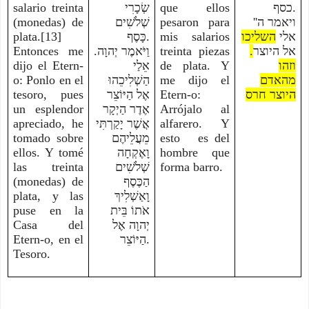
salario treinta
שְׂכָרִי
que ellos
כסף.
(monedas) de
שְׁלֹשִׁים
pesaron para
ויאמר ה''
plata.[13]
כָּסֶף.
mis salarios
השליכו
אלי
Entonces me
.וַיֹּאמֶר יְהוָה
treinta piezas
.
אל היוצר
dijo el Etern-
אֵלַי
de plata. Y
וזהו
o: Ponlo en el
הַשְׁלִיכֵהוּ
me dijo el
מהאדם
tesoro, pues
אֶל הַיּוֹצֵר
Etern-o:
היוצר חרס
un esplendor
אֶדֶר הַיְקָר
Arrójalo al
apreciado, he
אֲשֶׁר יָקַרְתִּי
alfarero. Y
tomado sobre
מֵעֲלֵיהֶם
esto es del
ellos. Y tomé
וָאֶקְחָה
hombre que
las treinta
שְׁלֹשִׁים
forma barro.
(monedas) de
הַכֶּסֶף
plata, y las
וָאַשְׁלִיךְ
puse en la
אֹתוֹ בֵּית
Casa del
יְהוָה אֶל
Etern-o, en el
הַיּוֹצֵר.
Tesoro.