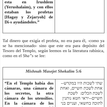
esta en Irushlem
(Yerushalaim), y con ellos
estaban los profetas
[Hagay y Zejaryoh] de
Di-s ayudándoles.”
Tal dinero que exigía el profeta, no era para él, -como ya
se ha mencionado- sino que este era para depósito del
Tesoro del Templo, según leemos en la literatura rabínica,
como en el
Sha”s
se lee:
Mishnah Masejet Shekalim
5:6
“En el Templo había dos
שתי לשכות היו במקדש--
cámaras, una cámara de
אחת לשכת חשיים, ואחת
los secretos, la otra
לשכת הכלים: לשכת
cámara de los utensilios.
חשיים--יראי חטא נותנין
En la cámara de los
לתוכה בחשאי, ועניים בני