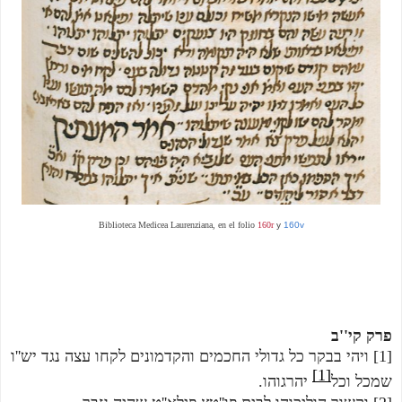
Biblioteca Medicea Laurenziana, en el folio
160r
y
160v
פרק קי''ב
[1] ויהי בבקר כל גדולי החכמים והקדמונים לקחו עצה נגד יש''ו 
[1]
שמכל וכל
 יהרגוהו.