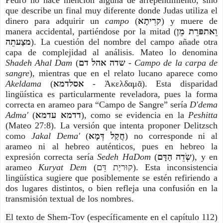
Pedro no hace mención alguna de arrepentimiento, sino
que describe un final muy diferente donde Judas utiliza el
dinero para adquirir un
campo
(
קרִיתָא
) y muere de
manera accidental, partiéndose por la mitad (
וֵאתפּרֵת מֵן
מצַעתֵה
). La cuestión del nombre del campo añade otra
capa de complejidad al análisis. Mateo lo denomina
Shadeh Ahal Dam
(
שדה אהל דם
-
Campo de la carpa de
sangre
), mientras que en el relato lucano aparece como
Akeldama
(
אסלדמא
- Ἀκελδαμᾶ). Esta disparidad
lingüística es particularmente reveladora, pues la forma
correcta en arameo para “Campo de Sangre” sería
D'dema
Adma'
(
דדמא עדמא
), como se evidencia en la
Peshitta
(Mateo 27:8). La versión que intenta proponer Delitzsch
como
Jakal Dema'
(
חֲקַל דְּמָא
) no corresponde ni al
arameo ni al hebreo auténticos, pues en hebreo la
expresión correcta sería
Sedeh HaDom
(
שְֹדֵה הַדָּם
), y en
arameo
Kuryat Dem
(קוּריַת דֵּם). Esta inconsistencia
lingüística sugiere que posiblemente se estén refiriendo a
dos lugares distintos, o bien refleja una confusión en la
transmisión textual de los nombres.
El texto de Shem-Tov (específicamente en el capítulo 112)