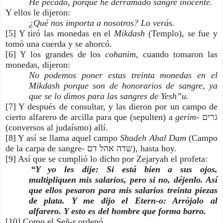
He pecado, porque he derramado sangre inocente.
Y ellos le dijeron:
¿Qué nos importa a nosotros? Lo verás.
[5] Y tiró las monedas en el 
Mikdash
 (Templo), se fue y 
tomó una cuerda y se ahorcó.
[6] Y los grandes de los 
cohanim
, cuando tomaron las 
monedas, dijeron:
No podemos poner estas treinta monedas en el 
Mikdash porque son de honorarios de sangre, ya 
que se lo dimos para las sangres de Yesh”u.
[7] Y después de consultar, y las dieron por un campo de 
cierto alfarero de arcilla para que (sepulten) a 
gerim
- גרים 
(conversos al judaísmo) allí.
[8] Y así se llama aquel campo 
Shadeh Ahal Dam
 (Campo 
de la carpa de sangre- שדה אהל דם), hasta hoy.
[9] Así que se cumplió lo dicho por Zejaryah el profeta:
“Y yo les dije: Si está bien a sus ojos, 
multipliquen mis salarios, pero si no, déjenlo. Así 
que ellos pesaron para mis salarios treinta piezas 
de plata. Y me dijo el Etern-o: Arrójalo al 
alfarero. Y esto es del hombre que forma barro.
[10] Como el Señ-r ordenó.