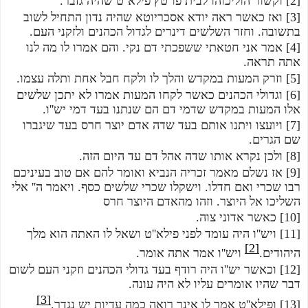
[2] וקשור הוליכוהו לבית פו''טץ פילא''ט שהיה גזבר.
[3] ואז כאשר ראה יודא אסכריוטא שהיה נדון התחיל לשוב 
בתשובה. וחזר השלשים דינרים לגדול הכהנים ולזקני העם.
[4] אמר אני חטאתי ששפכתי דם נקי. והם אמרו לו מה לנו 
אתה תראה.
[5] וזרק המעות במקדש והלך לו ולקח חבל אחת ותלה עצמו.
[6] וגדולי הכהנים כאשר לקחו המעות אמרו לא יתכן שלשים 
אלו המעות במקדש שדמי דם הם שנתנו בעד דמי יש''ו.
[7] ויועצו ויתנו אותם בעד שדה אדם יוצר חרס בעד שיגברו 
שם הגרים.
[8] ולכן נקרא אותו שדה אהל דם עד היום הזה.
[9] אז נשלם מאמר זכריה הנביא ואומר להם אם טוב בעיניכם 
רבו שכרי ואם חדלו. וישקלו שכרי שלשים כסף. ויאמר ה'' אלי 
השליכו אל היוצר. וזהו מהאדם היוצר חרס
[10] כאשר אדוני צוה.
[11] ויש''ו היה עומד לפני פילא''ט ושאל לו האתה הוא מלך 
[2]
היהודים.
 ויש''ו אמר אתה אומר.
[12] וכאשר יש''ו היה רודף בעד גדולי הכהנים וזקני העם לשום 
דבר שהיו אומרים עליו לא היה עונה.
[3]
[13] ופילא''ט אמר לו אינך רואה כמה עדיות יש נגדך.