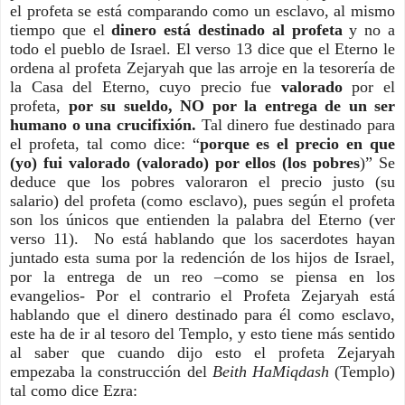
el profeta se está comparando como un esclavo, al mismo
tiempo que el
dinero está destinado al profeta
y no a
todo el pueblo de Israel. El verso 13 dice que el Eterno le
ordena al profeta Zejaryah que las arroje en la tesorería de
la Casa del Eterno, cuyo precio fue
valorado
por el
profeta,
por su sueldo, NO por la entrega de un ser
humano o una crucifixión.
Tal dinero fue destinado para
el profeta, tal como dice: “
porque es el precio en que
(yo) fui valorado (valorado) por ellos (los pobres
)” Se
deduce que los pobres valoraron el precio justo (su
salario) del profeta (como esclavo), pues según el profeta
son los únicos que entienden la palabra del Eterno (ver
verso 11). No está hablando que los sacerdotes hayan
juntado esta suma por la redención de los hijos de Israel,
por la entrega de un reo –como se piensa en los
evangelios- Por el contrario el Profeta Zejaryah está
hablando que el dinero destinado para él como esclavo,
este ha de ir al tesoro del Templo, y esto tiene más sentido
al saber que cuando dijo esto el profeta Zejaryah
empezaba la construcción del
Beith HaMiqdash
(Templo)
tal como dice Ezra: