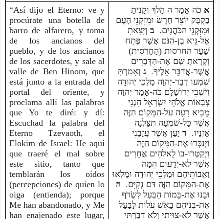
“Así dijo el Eterno: ve y
כֹּה אָמַר ה הָלֹךְ וְקָנִיתָ
א
procúrate una botella de
בַקְבֻּק יוֹצֵר חָרֶשׂ וּמִזִּקְנֵי הָעָם
barro de alfarero, y toma
וְיָצָאתָ
ב
וּמִזִּקְנֵי הַכֹּהֲנִים.
de los ancianos del
אֶל-גֵּיא בֶן-הִנֹּם אֲשֶׁר פֶּתַח
pueblo, y de los ancianos
שַׁעַר החרסות (הַחַרְסִית)
de los sacerdotes, y sale al
וְקָרָאתָ שָּׁם אֶת-הַדְּבָרִים
valle de Ben Hinom, que
וְאָמַרְתָּ
ג
אֲשֶׁר-אֲדַבֵּר אֵלֶיךָ.
está junto a la entrada del
שִׁמְעוּ דְבַר-יְהוָה מַלְכֵי יְהוּדָה
portal del oriente, y
וְיֹשְׁבֵי יְרוּשָׁלִָם כֹּה-אָמַר יְהוָה
proclama allí las palabras
צְבָאוֹת אֱלֹהֵי יִשְׂרָאֵל הִנְנִי
que Yo te diré: y dí:
מֵבִיא רָעָה עַל-הַמָּקוֹם הַזֶּה
Escuchad la palabra del
אֲשֶׁר כָּל-שֹׁמְעָהּ תִּצַּלְנָה
Eterno Tzevaoth, el
יַעַן אֲשֶׁר עֲזָבֻנִי
ד
אָזְנָיו.
Elokim de Israel: He aquí
וַיְנַכְּרוּ אֶת-הַמָּקוֹם הַזֶּה
que traeré el mal sobre
וַיְקַטְּרוּ-בוֹ לֵאלֹהִים אֲחֵרִים
este sitio, tanto que
אֲשֶׁר לֹא-יְדָעוּם הֵמָּה
temblarán los oídos
וַאֲבוֹתֵיהֶם וּמַלְכֵי יְהוּדָה וּמָלְאוּ
(percepciones) de quien lo
ה
אֶת-הַמָּקוֹם הַזֶּה דַּם נְקִיִּם.
oiga (entienda); porque
וּבָנוּ אֶת-בָּמוֹת הַבַּעַל לִשְׂרֹף
Me han abandonado, y Me
אֶת-בְּנֵיהֶם בָּאֵשׁ עֹלוֹת לַבָּעַל
han enajenado este lugar,
אֲשֶׁר לֹא-צִוִּיתִי וְלֹא דִבַּרְתִּי