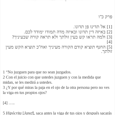
ו
''
פרק כ
.
אל תדינו פן תדונו
[1]
.
באיזה דין תדונו ובאיזה מדה תמודו ימודד לכם
[2]
?
ולמה תראו קש בעין זולתך ולא תראה קורה שבעיניך
[3]
[4]
כ תוציא הקש מעין
''
החנף תוציא קודם הקורה מעיניך ואח
[5]
.
זולתך
1 “No juzguen para que no sean juzgados.
2 Con el juicio con que ustedes juzguen y con la medida que
midan, se les medirá a ustedes.
3 ¿Y por qué miras la paja en el ojo de la otra persona pero no ves
la viga en tus propios ojos?
[4] …..
5
Hipócrita
[
Janef
], saca antes la viga de tus ojos y después sacarás