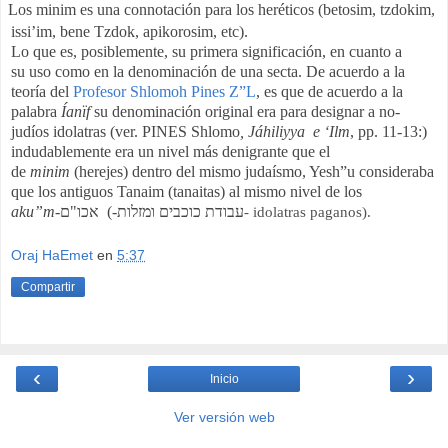
Los minim es una connotación para los heréticos (betosim, tzdokim,
issi’im, bene Tzdok, apikorosim, etc).
Lo que es, posiblemente, su primera significación, en cuanto a
su uso como en la denominación de una secta. De acuerdo a la
teoría del
Profesor Shlomoh Pines Z”L
, es que de acuerdo a la
palabra
Íanïf
su denominación original era para designar a no-
judíos idolatras (ver. PINES Shlomo
, Jáhiliyya e ‘Ilm
, pp. 11-13:)
indudablemente era un nivel más denigrante que el
de
minim
(herejes) dentro del mismo judaísmo, Yesh”u consideraba
que los antiguos Tanaim (tanaitas) al mismo nivel de los
aku”m
-
אכו"ם
(-
עבודת כוכבים ומזלות
- idolatras paganos).
Oraj HaEmet
en
5:37
Compartir
‹
›
Inicio
Ver versión web