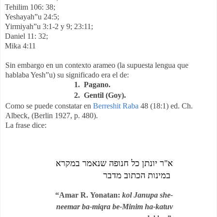
Tehilim 106: 38;
Yeshayah”u 24:5;
Yirmiyah”u 3:1-2 y 9; 23:11;
Daniel 11: 32;
Mika 4:11
Sin embargo en un contexto arameo (la supuesta lengua que
hablaba Yesh”u) su significado era el de:
1.
Pagano.
2.
Gentil (Goy).
Como se puede constatar en
Berreshit Raba
48 (18:1) ed. Ch.
Albeck, (Berlin 1927, p. 480).
La frase dice:
א"ר יונתן כל חנופה שנאמר במקרא
במינות הכתוב מדבר
“Amar R. Yonatan:
kol Janupa she-
neemar ba-miqra be-Minim ha-katuv