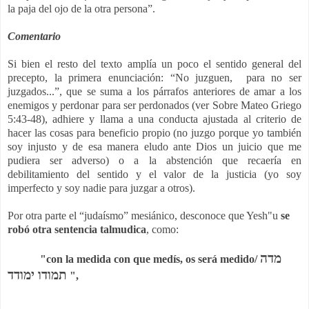
la paja del ojo de la otra persona”.
Comentario
Si bien el resto del texto amplía un poco el sentido general del
precepto, la primera enunciación: “No juzguen, para no ser
juzgados...”, que se suma a los párrafos anteriores de amar a los
enemigos y perdonar para ser perdonados (ver Sobre Mateo Griego
5:43-48), adhiere y llama a una conducta ajustada al criterio de
hacer las cosas para beneficio propio (no juzgo porque yo también
soy injusto y de esa manera eludo ante Dios un juicio que me
pudiera ser adverso) o a la abstención que recaería en
debilitamiento del sentido y el valor de la justicia (yo soy
imperfecto y soy nadie para juzgar a otros).
Por otra parte el “judaísmo” mesiánico, desconoce que Yesh"u
se
robó otra sentencia
talmudica
, como:
מדה
"con la medida con que medís, os será medido
/
תמודו ימודד
",