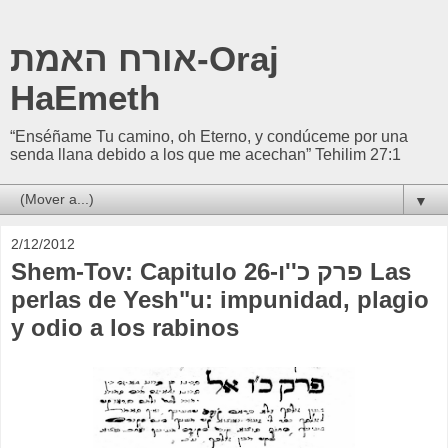
אורח האמת-Oraj
HaEmeth
“Enséñame Tu camino, oh Eterno, y condúceme por una
senda llana debido a los que me acechan” Tehilim 27:1
▼
2/12/2012
Shem-Tov: Capitulo 26-פרק כ''ו Las
perlas de Yesh"u: impunidad, plagio
y odio a los rabinos