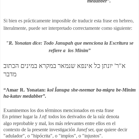
medabber”.
Si bien es prácticamente imposible de traducir esta frase en hebreo,
literalmente, puede ser interpretado correctamente como siguiente:
"R. Yonatan dice: Todo Janupah que menciona la Escritura se
refiere a los Minim”
א"ר' יונתן כל אינפא שנמאר במקרא במינים הכתוב
מדבר
“
Amar R. Yonatan:
kol Îanupa she-neemar ba-miqra be-Minim
ha-katuv medabber”.
Examinemos los dos términos mencionados en esta frase
En primer lugar la
J.nf
: todos los derivados de la raíz denota
algo reprobable y mal, los más relevantes entre ellos en el
contexto de la presente investigación
Janef
ser, que quiere decir
"adulador", o "hipócrita", o "impíos", o "injustos".