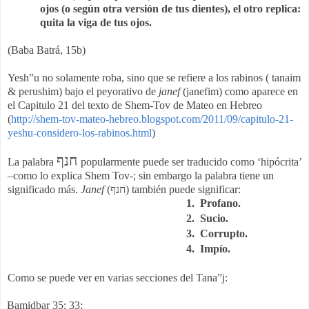
ojos (o según otra versión de tus dientes), el otro replica:
quita la viga de tus ojos.
(Baba Batrá, 15b)
Yesh”u no solamente roba, sino que se refiere a los rabinos ( tanaim
& perushim) bajo el peyorativo de
janef
(janefim) como aparece en
el Capitulo 21 del texto de Shem-Tov de Mateo en Hebreo
(
http://shem-tov-mateo-hebreo.blogspot.com/2011/09/capitulo-21-
yeshu-considero-los-rabinos.html
)
חנף
La palabra
p
opularmente puede ser traducido como ‘hipócrita’
–como lo explica Shem Tov-; sin embargo la palabra tiene un
significado más.
Janef
(
חנף
) también puede significar:
1.
Profano.
2.
Sucio.
3.
Corrupto.
4.
Impío.
Como se puede ver en varias secciones del Tana”j:
Bamidbar 35: 33;