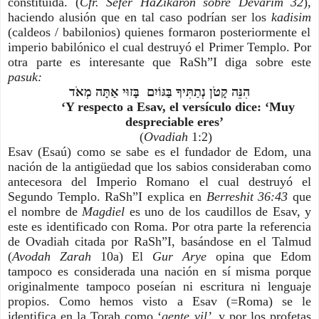
constituida. (
Cfr. Sefer HaZikaron sobre Devarim 32
),
haciendo alusión que en tal caso podrían ser los
kadisim
(caldeos / babilonios) quienes formaron posteriormente el
imperio babilónico el cual destruyó el Primer Templo. Por
otra parte es interesante que RaSh”I diga sobre este
pasuk:
הִנֵּה קָטֹן נְתַתִּיךָ בַּגּוֹיִם בָּזוּי אַתָּה מְאֹד
‘Y respecto a Esav, el versículo dice: ‘Muy
despreciable eres’
(
Ovadiah
1:2)
Esav (Esaú) como se sabe es el fundador de Edom, una
nación de la antigüedad que los sabios consideraban como
antecesora del Imperio Romano el cual destruyó el
Segundo Templo. RaSh”I explica en
Berreshit 36:43
que
el nombre de
Magdiel
es uno de los caudillos de Esav, y
este es identificado con Roma. Por otra parte la referencia
de Ovadiah citada por RaSh”I, basándose en el Talmud
(
Avodah Zarah
10a) El
Gur Arye
opina que Edom
tampoco es considerada una nación en sí misma porque
originalmente tampoco poseían ni escritura ni lenguaje
propios. Como hemos visto a Esav (=Roma) se le
identifica en la Torah como ‘
gente vil’
y por los profetas