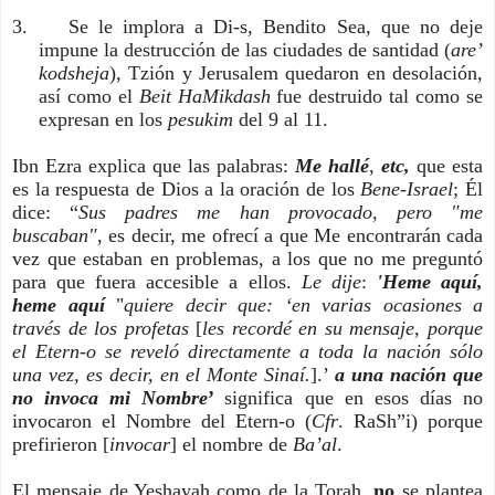
3. Se le implora a Di-s, Bendito Sea, que no deje
impune la destrucción de las ciudades de santidad (
are’
kodsheja
), Tzión y Jerusalem quedaron en desolación,
así como el
Beit HaMikdash
fue destruido tal como se
expresan en los
pesukim
del 9 al 11.
Ibn Ezra explica que las palabras:
Me hallé
,
etc,
que esta
es la respuesta de Dios a la oración de los
Bene-Israel
; Él
dice: “
Sus padres me han provocado, pero "me
buscaban"
, es decir, me ofrecí a que Me encontrarán cada
vez que estaban en problemas, a los que no me preguntó
para que fuera accesible a ellos.
Le dije
:
'Heme aquí,
heme aquí
"
quiere decir que: ‘en varias ocasiones a
través de los profetas
[
les recordé en su mensaje, porque
el Etern-o se reveló directamente a toda la nación sólo
una vez, es decir, en el Monte Sinaí.
].’
a una nación que
no invoca mi Nombre
’
significa que en esos días no
invocaron el Nombre del Etern-o (
Cfr
. RaSh”i) porque
prefirieron [
invocar
] el nombre de
Ba’al
.
El mensaje de Yeshayah como de la Torah,
no
se plantea