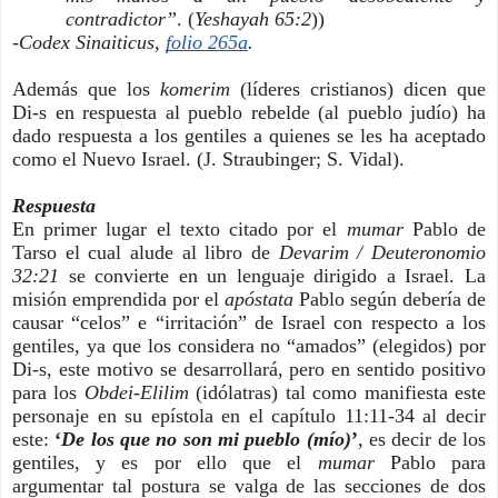
contradictor”
.
(
Yeshayah 65:2
)
)
-Codex Sinaiticus,
folio 265a
.
Además que los
komerim
(líderes cristianos) dicen que
Di-s en respuesta al pueblo rebelde (al pueblo judío) ha
dado respuesta a los gentiles a quienes se les ha aceptado
como el Nuevo Israel. (J. Straubinger; S. Vidal).
Respuesta
En primer lugar el texto citado por el
mumar
Pablo de
Tarso el cual alude al libro de
Devarim / Deuteronomio
32:21
se convierte en un lenguaje dirigido a Israel. La
misión emprendida por el
apóstata
Pablo según debería de
causar “celos” e “irritación” de Israel con respecto a los
gentiles, ya que los considera no “amados” (elegidos) por
Di-s, este motivo se desarrollará, pero en sentido positivo
para los
Obdei-Elilim
(idólatras) tal como manifiesta este
personaje en su epístola en el capítulo 11:11-34 al decir
este:
‘
De los que no son mi pueblo (mío)
’
, es decir de los
gentiles, y es por ello que el
mumar
Pablo para
argumentar tal postura se valga de las secciones de dos