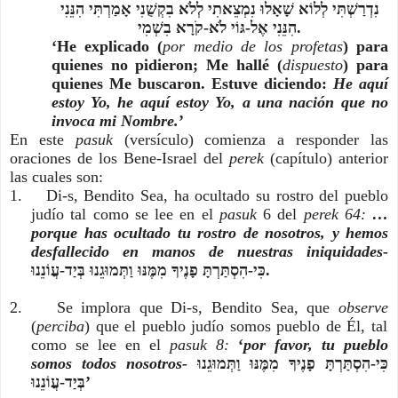
נִדְרַשְׁתִּי לְלוֹא שָׁאָלוּ נִמְצֵאתִי לְלֹא בִקְשֻׁנִי אָמַרְתִּי הִנֵּנִי
הִנֵּנִי אֶל-גּוֹי לֹא-קֹרָא בִשְׁמִי.
‘He explicado (
por medio de los profetas
) para
quienes no pidieron; Me hallé (
dispuesto
) para
quienes Me buscaron. Estuve diciendo:
He aquí
estoy Yo, he aquí estoy Yo, a una nación que no
invoca mi Nombre.
’
En este
pasuk
(versículo) comienza a responder las
oraciones de los Bene-Israel del
perek
(capítulo) anterior
las cuales son:
1. Di-s, Bendito Sea, ha ocultado su rostro del pueblo
judío tal como se lee en el
pasuk
6 del
perek 64:
…
porque has ocultado tu rostro de nosotros, y hemos
desfallecido en manos de nuestras iniquidades-
כִּי-הִסְתַּרְתָּ פָנֶיךָ מִמֶּנּוּ וַתְּמוּגֵנוּ בְּיַד-עֲו‍ֹנֵנוּ.
2. Se implora que Di-s, Bendito Sea, que
observe
(
perciba
) que el pueblo judío somos pueblo de Él, tal
como se lee en el
pasuk 8:
‘
por favor, tu pueblo
somos todos nosotros-
כִּי-הִסְתַּרְתָּ פָנֶיךָ מִמֶּנּוּ וַתְּמוּגֵנוּ
בְּיַד-עֲו‍ֹנֵנוּ’