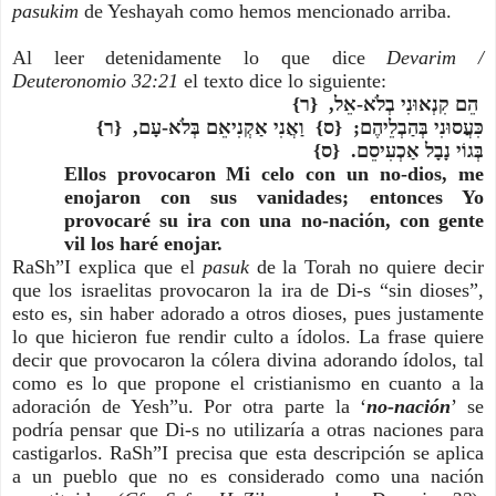
pasukim
de Yeshayah como hemos mencionado arriba.
Al leer detenidamente lo que dice
Devarim /
Deuteronomio 32:21
el texto dice lo siguiente:
הֵם קִנְאוּנִי בְלֹא-אֵל, {ר}
כִּעֲסוּנִי בְּהַבְלֵיהֶם; {ס} וַאֲנִי אַקְנִיאֵם בְּלֹא-עָם, {ר}
בְּגוֹי נָבָל אַכְעִיסֵם. {ס}
Ellos provocaron Mi celo con un no-dios, me
enojaron con sus vanidades; entonces Yo
provocaré su ira con una no-nación, con gente
vil los haré enojar.
RaSh”I explica que el
pasuk
de la Torah no quiere decir
que los israelitas provocaron la ira de Di-s “sin dioses”,
esto es, sin haber adorado a otros dioses, pues justamente
lo que hicieron fue rendir culto a ídolos. La frase quiere
decir que provocaron la cólera divina adorando ídolos, tal
como es lo que propone el cristianismo en cuanto a la
adoración de Yesh”u. Por otra parte la ‘
no-nación
’ se
podría pensar que Di-s no utilizaría a otras naciones para
castigarlos. RaSh”I precisa que esta descripción se aplica
a un pueblo que no es considerado como una nación