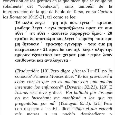
conversión de los gentiles en la que dicen que se colige no
solamente del “contexto”, sino también de la
interpretación de la que da Pablo de Tarso, en su
Carta a
los Romanos
10:19-21, tal como se lee:
19 αλλα λεγω ˙ μη ιηλ ουκ εγνω ˙ πρωτοϲ
μωϋϲηϲ λεγει · εγω παραζηλωϲω υμαϲ επ ουκ
εθνι ˙ επ εθνι · αϲυνετω παροργιω ϋμαϲ ·
20
ηϲαϊαϲ δε αποτολμα και λεγει ˙ ευρεθη τοιϲ εμε
μη ζητουϲιν ˙ εμφανηϲ εγενομην · τοιϲ εμε μη
επερωτωϲιν ·
21 προϲ δε τον ιηλ λεγι · ολην την
ημεραν εξεπεταϲα ταϲ χειραϲ μου · προϲ λαον
απιθουντα και αντιλεγοντα ·
(
Traducción
: [19] Pero digo: ¿Acaso I
sra
EL no lo
conoció? Primero
Moüses
dice: “
Yo los provocaré a
celos con lo que no es nación; con una nación
insensata los enfureceré
”
(
Devarim 32:21
)
. [20] E
Hsaïas
se atreve y dice: “
Fui hallado por los que
no me buscaban; me manifesté a los que no
preguntaban por mí
”
(
Yeshayah 65:1
)
. [21] Pero
con respecto a I
sra
EL
, dice: “
Todo el día extendí
mis manos a un pueblo desobediente y