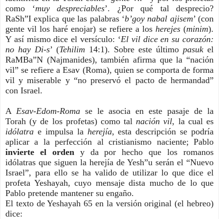
como ‘
muy despreciables
’. ¿Por qué tal desprecio?
RaSh”I explica que las palabras ‘
b’goy nabal ajisem
’ (con
gente vil los haré enojar) se refiere a los
herejes
(
minim
).
Y así mismo dice el versículo: ‘
El vil dice en su corazón:
no hay Di-s
’ (
Tehilim
14:1). Sobre este último
pasuk
el
RaMBa”N (Najmanides), también afirma que la “nación
vil” se refiere a Esav (Roma), quien se comporta de forma
vil y miserable y “no preservó el pacto de hermandad”
con Israel.
A
Esav-Edom-Roma
se le asocia en este pasaje de la
Torah (y de los profetas) como tal
nación vil
, la cual es
idólatra
e impulsa la
herejía
, esta descripción se podría
aplicar a la perfección al cristianismo naciente; Pablo
invierte el orden
y da por hecho que los romanos
idólatras que siguen la herejía de Yesh”u serán el “Nuevo
Israel”, para ello se ha valido de utilizar lo que dice el
profeta Yeshayah, cuyo mensaje dista mucho de lo que
Pablo pretende mantener su engaño.
El texto de Yeshayah 65 en la versión original (el hebreo)
dice: