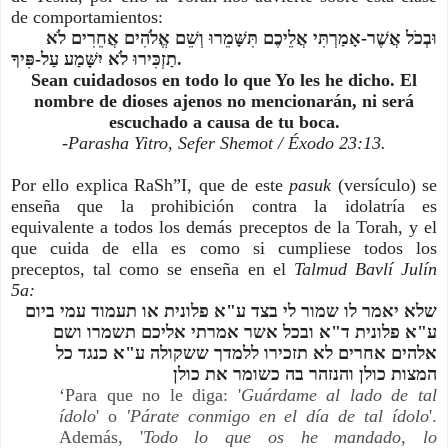
de comportamientos:
וּבְכֹל אֲשֶׁר-אָמַרְתִּי אֲלֵיכֶם תִּשָּׁמֵרוּ וְשֵׁם אֱלֹהִים אֲחֵרִים לֹא
תַזְכִּירוּ לֹא יִשָּׁמַע עַל-פִּיךָ.
Sean cuidadosos en todo lo que Yo les he dicho. El
nombre de dioses ajenos no mencionarán, ni será
escuchado a causa de tu boca.
-Parasha Yitro, Sefer Shemot / Éxodo 23:13.
Por ello explica RaSh”I, que de este
pasuk
(versículo) se
enseña que la prohibición contra la idolatría es
equivalente a todos los demás preceptos de la Torah, y el
que cuida de ella es como si cumpliese todos los
preceptos, tal como se enseña en el
Talmud Bavlí Julín
5a:
שלא יאמר לו שמור לי בצד ע"א פלונית או תעמוד עמי ביום
ע"א פלונית ד"א ובכל אשר אמרתי אליכם תשמרו ושם
אלהים אחרים לא תזכירו ללמדך ששקולה ע"א כנגד כל
המצות כולן והנזהר בה כשומר את כולן
‘Para que no le diga: '
Guárdame al lado de tal
ídolo
' o
'Párate conmigo en el día de tal ídolo
'.
Además, '
Todo lo que os he mandado, lo