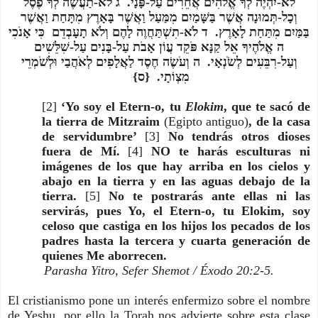
לֹא-יִהְיֶה לְךָ אֱלֹהִים אֲחֵרִים עַל-פָּנָי. ג לֹא-תַעֲשֶׂה לְךָ פֶסֶל
וְכָל-תְּמוּנָה אֲשֶׁר בַּשָּׁמַיִם מִמַּעַל וַאֲשֶׁר בָּאָרֶץ מִתָּחַת וַאֲשֶׁר
בַּמַּיִם מִתַּחַת לָאָרֶץ. ד לֹא-תִשְׁתַּחֲוֶה לָהֶם וְלֹא תָעָבְדֵם כִּי אָנֹכִי
ה אֱלֹהֶיךָ אֵל קַנָּא פֹּקֵד עֲו‍ֹן אָבֹת עַל-בָּנִים עַל-שִׁלֵּשִׁים
וְעַל-רִבֵּעִים לְשֹׂנְאָי. ה וְעֹשֶׂה חֶסֶד לַאֲלָפִים לְאֹהֲבַי וּלְשֹׁמְרֵי
מִצְו‍ֹתָי. {ס}
[2]
‘Yo soy el Etern-o, tu
Elokim
, que te sacó de
la tierra de Mitzraim
(Egipto antiguo)
, de la casa
de servidumbre’
[3]
No tendrás otros dioses
fuera de Mí.
[4]
NO te harás esculturas ni
imágenes de los que hay arriba en los cielos y
abajo en la tierra y en las aguas debajo de la
tierra.
[5]
No te postrarás ante ellas ni las
servirás, pues Yo, el Etern-o, tu Elokim, soy
celoso que castiga en los hijos los pecados de los
padres hasta la tercera y cuarta generación de
quienes Me aborrecen.
Parasha Yitro, Sefer Shemot / Éxodo 20:2-5.
El cristianismo pone un interés enfermizo sobre el nombre
de Yeshu, por ello la Torah nos advierte sobre esta clase