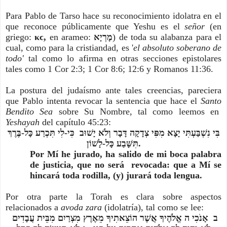
Para Pablo de Tarso hace su reconocimiento idolatra en el
que reconoce públicamente que Yeshu es el
señor
(en
griego:
κϲ,
en arameo:
מָרְיָא
) de toda su alabanza para el
cual, como para la cristiandad, es '
el absoluto soberano de
todo'
tal como lo afirma en otras secciones epistolares
tales como 1 Cor 2:3; 1 Cor 8:6; 12:6 y Romanos 11:36.
La postura del judaísmo ante tales creencias, pareciera
que Pablo intenta revocar la sentencia que hace el
Santo
Bendito Sea
sobre Su Nombre, tal como leemos en
Yeshayah
del capítulo 45:23:
בִּי נִשְׁבַּעְתִּי יָצָא מִפִּי צְדָקָה דָּבָר וְלֹא יָשׁוּב כִּי-לִי תִּכְרַע כָּל-בֶּרֶךְ
תִּשָּׁבַע כָּל-לָשׁוֹן.
Por Mí he jurado, ha salido de mi boca palabra
de justicia, que no será revocada: que a Mí se
hincará toda rodilla, (y) jurará toda lengua.
Por otra parte la Torah es clara sobre aspectos
relacionados a
avoda zara
(idolatría), tal como se lee:
ב אָנֹכִי ה אֱלֹהֶיךָ אֲשֶׁר הוֹצֵאתִיךָ מֵאֶרֶץ מִצְרַיִם מִבֵּית עֲבָדִים