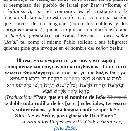
el reemplazo del pueblo de Israel por Esav (=Roma,
el
cristianismo
), por el contrario, es el cristianismo la
‘nación vil’ la cual no está conformada como una nación,
que carece de un lenguaje (como los caldeos y los
antiguos romanos), quienes impulsan la idolatría así como
la
herejía
(cristiana) así como invocan a otro
señor
(
Ba’al
) tal como el mismo Pablo solicita a sus feligreses
quienes pide que invoque en el nombre del
señor
Yeshu:
10 ϊνα εν τω ονοματι ιυ
χυ
παν γονυ καμψη
επουρανιων και επιγιων και καταχθονιων 11 και παϲα
γλωϲϲα εξομολογηϲητε οτι κϲ ιϲ χϲ ειϲ δοξαν θυ πρϲ
למבעא בשמא דיֵשׁוּ
כְּרִסְתּוֹס
תִּתְכְּפַף כָּל בִּרְכָּא דִּבְשַׁמַּיָּא
וּבְאַרְעָא וּתְחוֹת אַרְעָא. וְכָל לִישָׁנָא תִּיַדֵּא דִּיֵשׁוּ כְּרִסְתּוֹס הוּא
מָרְיָא לִיקַר אֱלָהָא אָבָא.
(
Traducción:
“Para que en el nombre de I
e
S
u
Xh
resto
S
se doble toda rodilla de los
[seres]
celestiales, terrestres
y subterráneos, y toda lengua confiese que
I
e
S
u
Xh
resto
S
es Señ-r, para gloria de Di-s Pater."
-Carta a los Filipenses 2:10, Codex Sinaiticus,
folio 283b
.