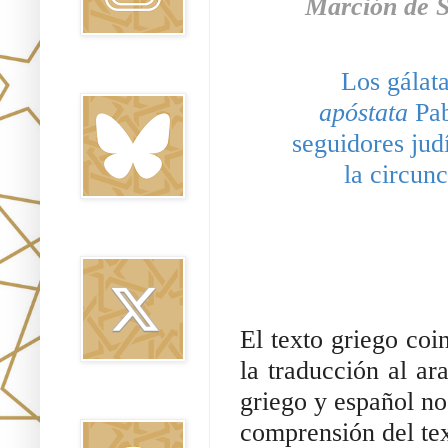
Marción de S
Bluesky
apóstata 
Pab
seguidores judí
la circunc
Twitter
El texto griego coi
la traducción al ar
griego y español no 
Threads
comprensión del tex