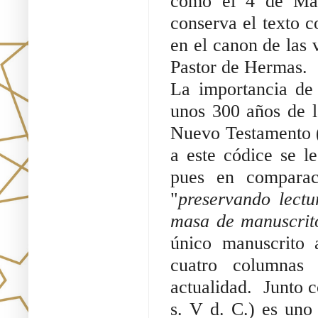
como el 4 de Mac
conserva el texto c
en el canon de las v
Pastor de Hermas. 
La importancia de 
unos 300 años de la
Nuevo Testamento (s
a este códice se le
pues en comparac
"
preservando lectu
masa de manuscrito
único manuscrito 
cuatro columnas 
actualidad.  Junto c
s. V d. C.) es uno