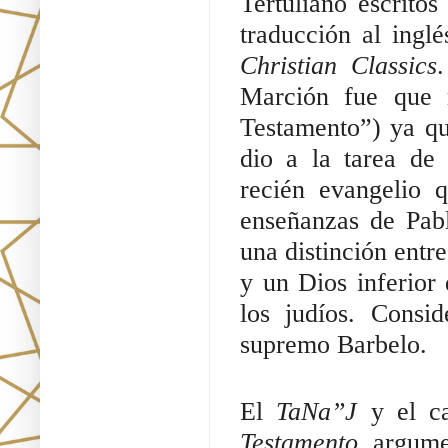
Tertuliano escrito
traducción al inglé
Christian Classics
Marción fue que 
Testamento”) ya que
dio a la tarea de 
recién evangelio 
enseñanzas de Pabl
una distinción entre
y un Dios inferior 
los judíos. Consi
supremo Barbelo.
El 
TaNa”J 
y el c
Testamento
, argume