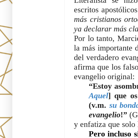
Literalista se hi
escritos apostólico
más cristianos ort
ya declarar más cl
Por lo tanto, Marci
la más importante d
del verdadero evang
afirma que los falso
evangelio original:
“
Estoy asombr
Aquel
] que os
(v.m. 
su bond
evangelio
!”
(G
y enfatiza que solo
Pero incluso s