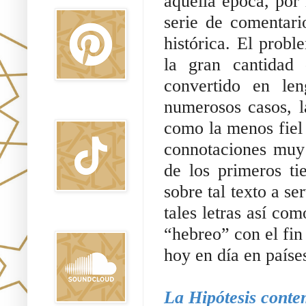
aquella época, por
serie de comentari
histórica. El probl
la gran cantidad
convertido en len
numerosos casos, la
TikTok
como la menos fiel a
connotaciones muy d
de los primeros ti
sobre tal texto a se
tales letras así co
Sound Clound
“hebreo” con el fin
hoy en día en paíse
La Hipótesis cont