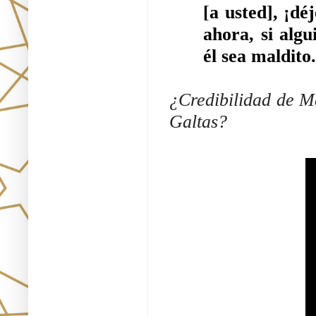
[a usted], ¡dé
ahora, si algu
él sea maldito.
¿Credibilidad de Ma
Galtas?