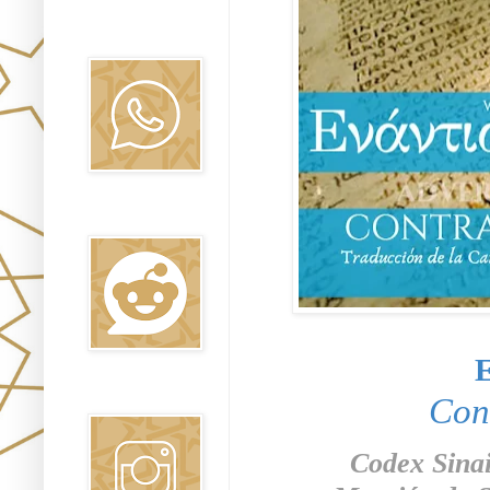
Canal WhatsApp
Oraj HaEmet
Reddit
Ε
Instagram
Cont
Codex Sinait