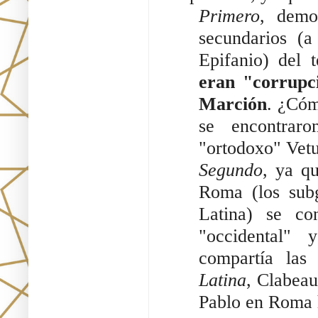
Primero
, demos
secundarios (a 
Epifanio) del 
eran "corrupci
Marción
. ¿Cóm
se encontrar
"ortodoxo" Vetu
Segundo
, ya qu
Roma (los subg
Latina) se co
"occidental" 
compartía las
Latina
, Clabeau
Pablo en Roma h