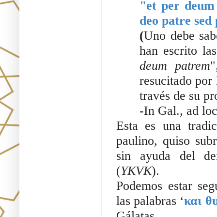
"et per deum 
deo patre sed
(
Uno debe sabe
han escrito la
deum patrem
"
resucitado por
través de su pr
-
In Gal., ad loc
Esta es una tradi
paulino, quiso sub
sin ayuda del dem
(
YKVK
). 
Podemos estar seg
las palabras ‘
και θ
Gálatas.