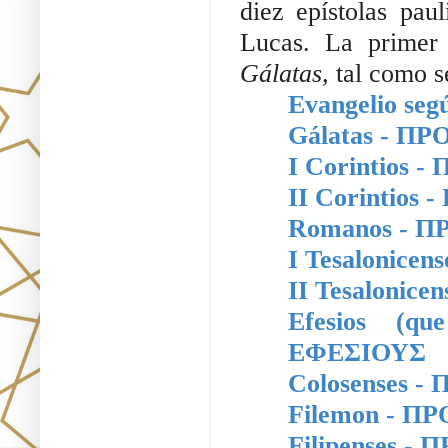
diez epístolas pau
Lucas. La primer 
Gálatas, 
tal como s
Evangelio se
Gálatas
 - ΠΡ
I Corintios
 -
II Corintios
 
Romanos
 - 
I 
Tesalonice
II Tesalonicen
Efesios (q
ΕΦΕΣΙΟΥΣ
Colosenses
 -
Filemon
 - Π
Filipenses
 - 