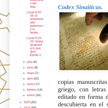
Misionera
s del
Codex Sinaiticus.
Nue...
Lucas 8:26-
39: el
endemoni
ado
gadareno
y el
fantas...
Lucas 8:19-
25: Yeshú
quebrant
a lo que
dice
Éxodo 2...
►
julio
(6)
►
junio
(8)
►
mayo
(7)
►
abril
(35)
copias manuscritas
►
marzo
(7)
griego, con letras
►
febrero
(14)
editado en forma d
►
enero
(34)
►
2025
(91)
descubierta en el
►
2024
(58)