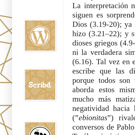
La interpretación 
Oraj HaEmet en
siguen es sorprend
Wordpress elht
Dios (3.19-20); ya 
hizo (3.21–22); y s
dioses griegos (4.9
ni la verdadera si
(6.16). Tal vez en 
Scribd
escribe que las d
porque todos son
aborda estos mism
mucho más matiza
negatividad hacia 
Shem Tob: Mateo
(”
ebionitas
”) riva
Hebreo
conversos de Pablo 