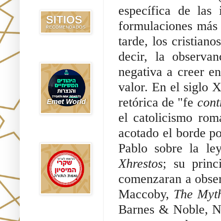
Recomendados
específica de las 
formulaciones más d
tarde, los cristiano
decir, la observa
Emet World
negativa a creer en
valor. En el siglo X
retórica de "fe 
cont
el catolicismo rom
acotado el borde po
Rak Emet
Xhrestos
; su princ
comenzaran a obser
Maccoby, 
The Myth
Barnes & Noble, Ne
Etzem