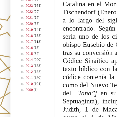
Catalina en el Mont
►
2023
(164)
Tischendorf (Enero
►
2022
(29)
►
2021
(72)
a lo largo del si
►
2020
(58)
encontrado. 
Según 
►
2019
(144)
sería uno de los c
►
2018
(132)
►
2017
(113)
obispo Eusebio de 
►
2016
(13)
tras su conversión a
►
2015
(52)
Códice Sinaítico ap
►
2014
(200)
►
2013
(133)
texto bíblico con l
►
2012
(182)
códice contenía la 
►
2011
(130)
como del Nuevo Tes
►
2010
(104)
►
2009
(1)
del  
Tana”j
 en su
Septuaginta), incl
Judith, 1 de Maca