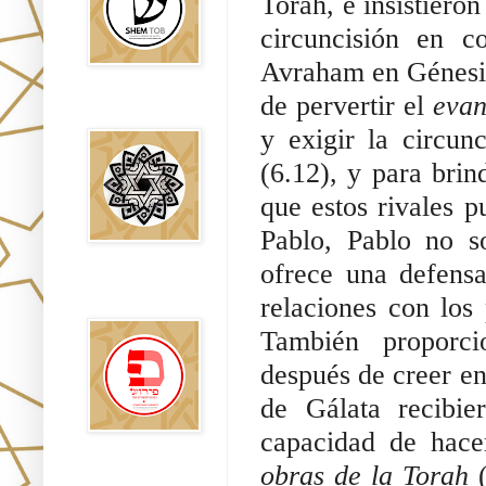
Toráh, e insistieron
circuncisión en c
Avraham en Génesis
de pervertir el 
evan
Falsos Judíos
y exigir la circun
(6.12), y para brin
que estos rivales pu
Pablo, Pablo no s
ofrece una defensa
פירוש רבנים
relaciones con los 
לבשורת מתי
También proporci
después de creer en
de Gálata recibie
obras de la Torah 
Sitios