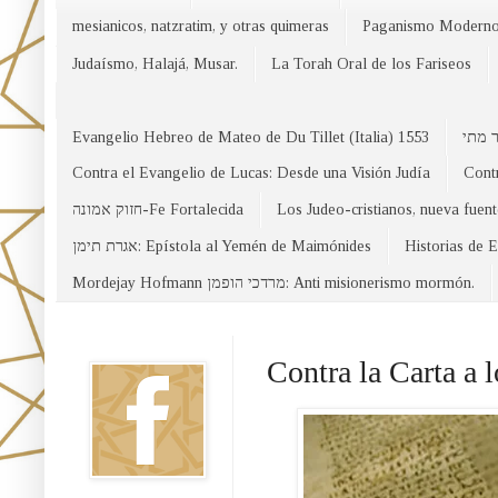
mesianicos, natzratim, y otras quimeras
Paganismo Modern
Judaísmo, Halajá, Musar.
La Torah Oral de los Fariseos
Evangelio Hebreo de Mateo de Du Tillet (Italia) 1553
Contra el Evangelio de Lucas: Desde una Visión Judía
Contr
חזוק אמונה-Fe Fortalecida
Los Judeo-cristianos, nueva fuen
אגרת תימן: Epístola al Yemén de Maimónides
Historias de 
Mordejay Hofmann מרדכי הופמן: Anti misionerismo mormón.
Facebook
Contra la Carta a 