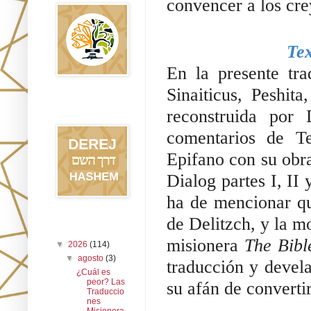
convencer a los cr
Tex
En la presente tra
Sinaiticus, Peshit
Blog Derej
reconstruida por
HaShem
comentarios de T
Epifano con su obr
Dialog partes I, II
ha de mencionar que
de Delitzch, y la m
Archivo del blog
misionera 
The Bible
▼
2026
(114)
▼
agosto
(3)
traducción y devela
¿Cuál es
peor? Las
su afán de convertir
Traduccio
nes