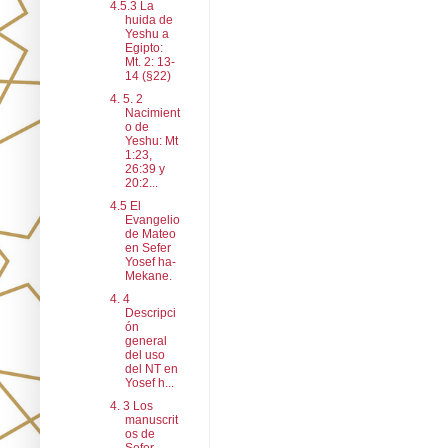
4.5.3 La
huida de
Yeshu a
Egipto:
Mt. 2: 13-
14 (§22)
4. 5. 2
Nacimient
o de
Yeshu: Mt
1:23,
26:39 y
20:2...
4.5 El
Evangelio
de Mateo
en Sefer
Yosef ha-
Mekane.
4. 4
Descripci
ón
general
del uso
del NT en
Yosef h...
4. 3 Los
manuscrit
os de