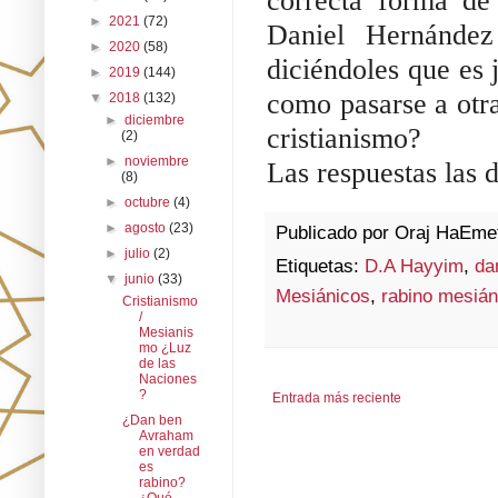
correcta forma de
►
2021
(72)
Daniel Hernández
►
2020
(58)
diciéndoles que es j
►
2019
(144)
como pasarse a otra
▼
2018
(132)
►
diciembre
cristianismo? 
(2)
►
noviembre
Las respuestas las 
(8)
►
octubre
(4)
►
agosto
(23)
Publicado por
Oraj HaEme
►
julio
(2)
Etiquetas:
D.A Hayyim
,
da
▼
junio
(33)
Mesiánicos
,
rabino mesián
Cristianismo
/
Mesianis
mo ¿Luz
de las
Naciones
?
Entrada más reciente
¿Dan ben
Avraham
en verdad
es
rabino?