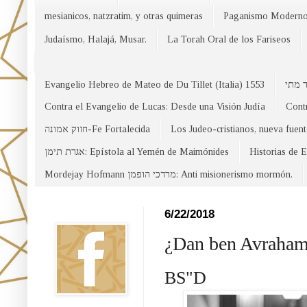
mesianicos, natzratim, y otras quimeras
Paganismo Modern
Judaísmo, Halajá, Musar.
La Torah Oral de los Fariseos
Evangelio Hebreo de Mateo de Du Tillet (Italia) 1553
Contra el Evangelio de Lucas: Desde una Visión Judía
Contr
חזוק אמונה-Fe Fortalecida
Los Judeo-cristianos, nueva fuen
אגרת תימן: Epístola al Yemén de Maimónides
Historias de 
Mordejay Hofmann מרדכי הופמן: Anti misionerismo mormón.
Facebook
6/22/2018
¿Dan ben Avraham 
BS"D