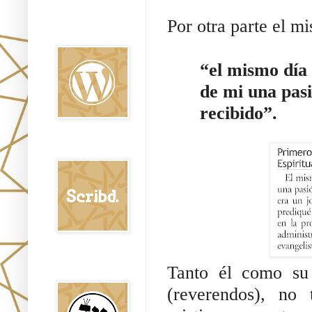
Por otra parte el m
Oraj HaEmet en
Wordpress elht
“el mismo día 
de mi una pasi
recibido”.
Scribd
Shem Tob: Mateo
Tanto él como su p
Hebreo
(reverendos), no 