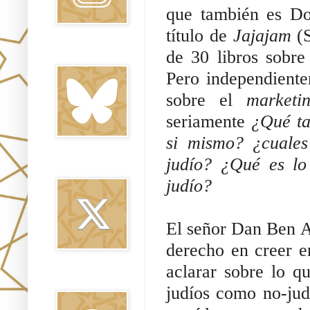
que también es Doc
título de 
Jajajam 
(
de 30 libros sobre
Bluesky
Pero independientem
sobre el 
marketi
seriamente 
¿Qué ta
si mismo? ¿cuales
judío? ¿Qué es lo
Twitter
judío? 
El señor Dan Ben Av
derecho en creer e
aclarar sobre lo qu
Threads
judíos como no-judí