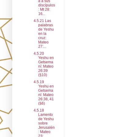
a a sus
discípulos
: Mt 28:
16...
4.5.21 Las
palabras
de Yeshu
en la
cruz:
Mateo
27:...
4.5.20
Yeshu en
Getsema
ní: Mateo
26:39
(§10)
4.5.19
Yeshu en
Getsema
ní: Mateo
26:38, 41
(§6)
4.5.18
Lamento
de Yeshu
sobre
Jerusalén
: Mateo
23:...