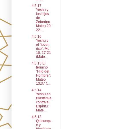
4.5.17
Yeshu y
los hijos
de
Zebedeo:
Mateo 20:
22-...
4.5.16
Yeshu y
el "joven
rico": Mc
10: 17-21
(Mate...
4.5.15 El
término
"Hijo del
Hombre":
Mateo
13:37 (...
4.5.14
Yeshu en
Blasfemia
contra el
Espíritu:
Mate...
4.5.13
Quicunqu
e y