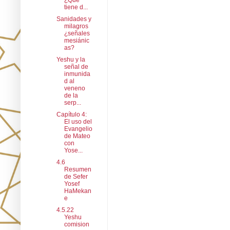
¿Qué
tiene d...
Sanidades y
milagros
¿señales
mesiánic
as?
Yeshu y la
señal de
inmunida
d al
veneno
de la
serp...
Capítulo 4:
El uso del
Evangelio
de Mateo
con
Yose...
4.6
Resumen
de Sefer
Yosef
HaMekan
e
4.5.22
Yeshu
comision