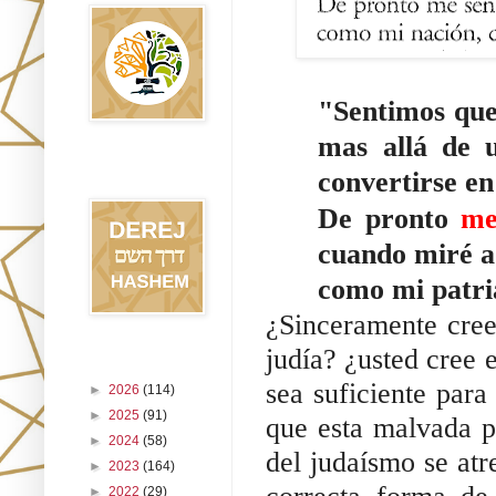
"Sentimos que
mas allá de 
Blog Derej
convertirse en
HaShem
De pronto
me
cuando miré a 
como mi patri
¿Sinceramente cree
judía? ¿usted cree e
Archivo del blog
sea suficiente para
►
2026
(114)
►
2025
(91)
que esta malvada p
►
2024
(58)
del judaísmo se atr
►
2023
(164)
►
2022
(29)