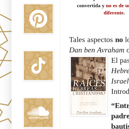
convertida y
no es de u
diferente
.
Tales aspectos 
no 
TikTok
Dan ben Avraham
 
El pa
Hebre
Israe
Introd
Sound Clound
“Entr
padre
bauti