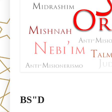
Oraj HaEmet –Sendero a la 
BS"D