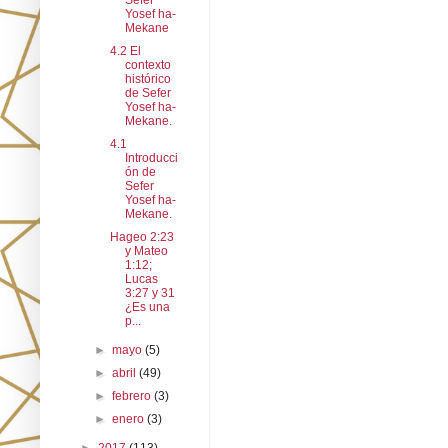
Sefer
Yosef ha-
Mekane
4.2 El
contexto
histórico
de Sefer
Yosef ha-
Mekane.
4.1
Introducci
ón de
Sefer
Yosef ha-
Mekane.
Hageo 2:23
y Mateo
1:12;
Lucas
3:27 y 31
¿Es una
p...
►
mayo
(5)
►
abril
(49)
►
febrero
(3)
►
enero
(3)