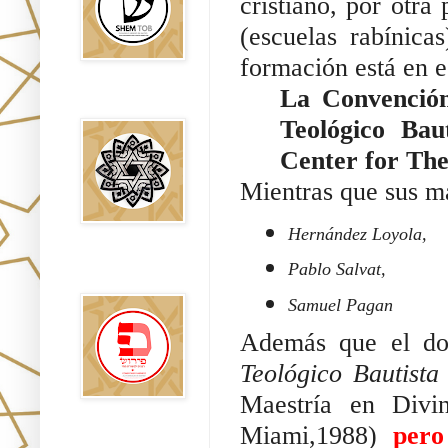
cristiano, por otra
(escuelas rabínicas
formación está en e
La Convención
Falsos Judíos
Teológico Bau
Center for The
Mientras que sus ma
Hernández Loyola,
פירוש רבנים
Pablo Salvat,
לבשורת מתי
Samuel Pagan
Además que el doc
Teológico Bautista
Maestría en Div
Miami,1988) 
pero
Sitios