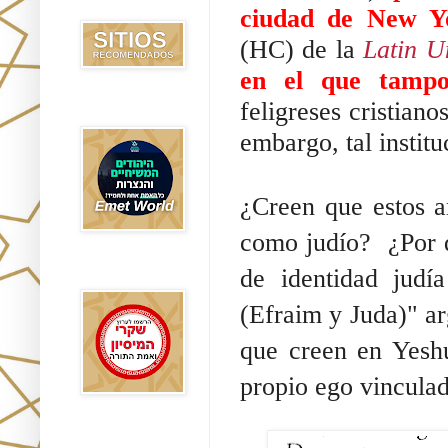
Recomendados
ciudad de New Y
(HC) de la 
Latin U
en el que tampo
feligreses cristiano
Emet World
embargo, tal institu
¿Creen que estos a
como judío?  ¿Por 
de identidad judía
Rak Emet
(Efraim y Juda)" ar
que creen en Yeshu
propio ego vinculad
Etzem