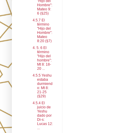
"Hijo del
Hombre":
Mateo 9:
6 (§25)
4.5.7 El
término
"Hijo del
Hombre":
Mateo
8:20 (§7)
4. 5. 6 El
término
"Hijo del
hombre":
Mt 8: 18-
20 ...
4.5.5 Yeshu
estaba
durmiend
o: Mt 8:
21-25
(§29)
4.5.4 El
juicio de
Yeshu
dado por
Di-s:
Lucas 12:
...