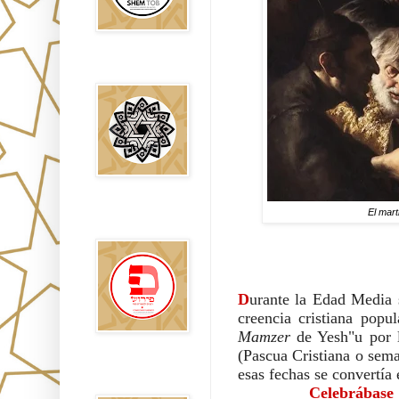
Falsos Judíos
El mart
פירוש רבנים
לבשורת מתי
D
urante la Edad Media se
Mamzer 
de Yesh"u por l
(Pascua Cristiana o sema
Sitios
esas fechas se convertía 
Recomendados
Celebrábase 