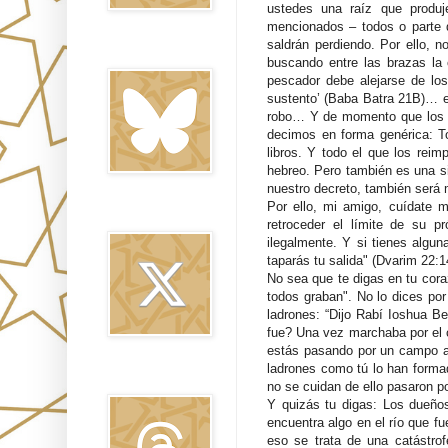
ustedes una raíz que produj
mencionados – todos o parte 
saldrán perdiendo. Por ello, 
Bluesky
buscando entre las brazas la
pescador debe alejarse de los
sustento’ (Baba Batra 21B)… en
robo
… Y de momento que los li
decimos en forma genérica: T
libros. Y todo el que los rei
hebreo. Pero también es una si
nuestro decreto, también será
Por ello, mi amigo, cuídate m
Twitter
retroceder el límite de su 
ilegalmente. Y si tienes algun
taparás tu salida" (Dvarim 22:
No sea que te digas en tu cor
todos graban". No lo dices por 
ladrones: “Dijo Rabí Ioshua B
fue? Una vez marchaba por el 
estás pasando por un campo aj
ladrones como tú lo han forma
Threads
no se cuidan de ello pasaron po
Y quizás tu digas: Los dueños
encuentra algo en el río que fu
eso se trata de una catástrof