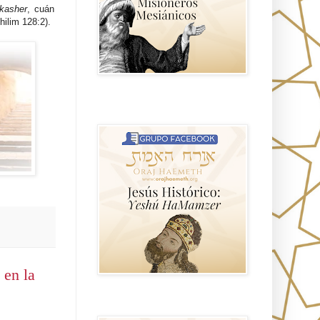
kasher
, cuán
hilim 128:2).
Hablemos de historia, Yeshua o Jesus
el mito mas grande.
 en la
Anti misionerismo Mormón