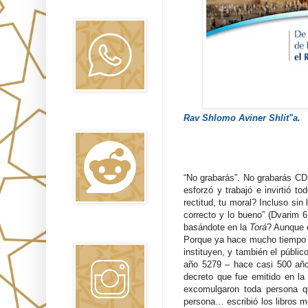
Oraj HaEmet
Rav Shlomo Aviner Shlit"a.
Reddit
“No grabarás”. No grabarás CD,
esforzó y trabajó e invirtió t
rectitud, tu moral? Incluso sin
correcto y lo bueno” (Dvarim 
basándote en la
Torá
? Aunque 
Instagram
Porque ya hace mucho tiempo qu
instituyen, y también el públic
año 5279 – hace casi 500 años
decreto que fue emitido en la
excomulgaron toda persona 
persona… escribió los libros 