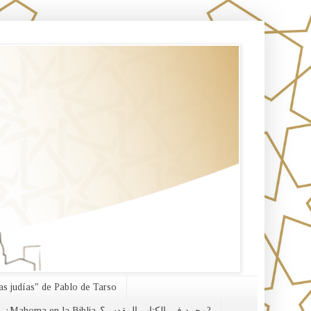
s judías" de Pablo de Tarso
¿Mahoma en la Biblia-محمد في الكتاب المقدس؟?