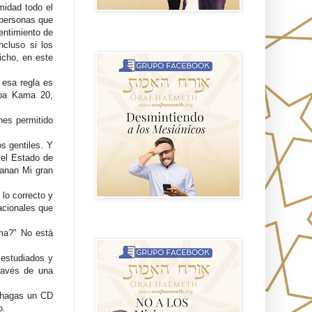
midad todo el
 personas que
entimiento de
GRUPO sendero
ncluso si los
icho, en este
 esa regla es
aba Kama 20,
nes permitido
s gentiles. Y
 el Estado de
fanan Mi gran
 lo correcto y
acionales que
NO A LOS MISIONEROS MESIÁNICOS
rma?" No está
 estudiados y
ravés de una
e hagas un CD
o.