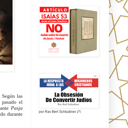
Isaías 53 en griego
La obsesión de convertir judíos
 Según las 
creencia cristiana popular se les torturaba imitando los castigos por los que había pasado el 
rante 
Pasja 
por Rav Berl Schtudiner z"l.
do durante 
¿Quiénes eran los Nazarenos?