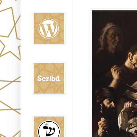
Oraj HaEmet en
Wordpress elht
Scribd
Shem Tob: Mateo
Hebreo