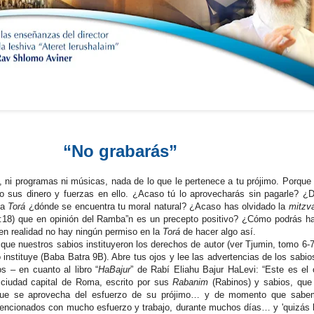
“No grabarás”
 ni programas ni músicas, nada de lo que le pertenece a tu prójimo. Porque 
odo sus dinero y fuerzas en ello. ¿Acaso tú lo aprovecharás sin pagarle? ¿
 la
Torá
¿dónde se encuentra tu moral natural? ¿Acaso has olvidado la
mitzv
6:18) que en opinión del Ramba”n es un precepto positivo? ¿Cómo podrás ha
en realidad no hay ningún permiso en la
Torá
de hacer algo así.
e nuestros sabios instituyeron los derechos de autor (ver Tjumin, tomo 6-7
o instituye (Baba Batra 9B). Abre tus ojos y lee las advertencias de los sabios
 – en cuanto al libro “
HaBajur
” de Rabí Eliahu Bajur HaLevi: “Este es el 
 ciudad capital de Roma, escrito por sus
Rabanim
(Rabinos) y sabios, que
que se aprovecha del esfuerzo de su prójimo… y de momento que sab
mencionados con mucho esfuerzo y trabajo, durante muchos días… y 'quizás 