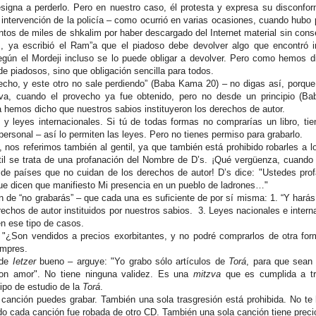
signa a perderlo. Pero en nuestro caso, él protesta y expresa su disconfor
la intervención de la policía – como ocurrió en varias ocasiones, cuando hubo
entos de miles de shkalim por haber descargado del Internet material sin cons
, ya escribió el Ram”a que el piadoso debe devolver algo que encontró i
gún el Mordeji incluso se lo puede obligar a devolver. Pero como hemos d
de piadosos, sino que obligación sencilla para todos.
vecho, y este otro no sale perdiendo” (Baba Kama 20) – no digas así, porque
tiva, cuando el provecho ya fue obtenido, pero no desde un principio (B
a hemos dicho que nuestros sabios instituyeron los derechos de autor.
y leyes internacionales. Si tú de todas formas no comprarías un libro, tie
personal – así lo permiten las leyes. Pero no tienes permiso para grabarlo.
 nos referimos también al gentil, ya que también está prohibido robarles a lo
il se trata de una profanación del Nombre de D’s. ¡Qué vergüenza, cuando
a de países que no cuidan de los derechos de autor! D’s dice: "Ustedes pro
que dicen que manifiesto Mi presencia en un pueblo de ladrones…"
n de “no grabarás” – que cada una es suficiente de por sí misma: 1. “Y harás
rechos de autor instituidos por nuestros sabios.
3. Leyes nacionales e intern
n ese tipo de casos.
: "¿Son vendidos a precios exorbitantes, y no podré comprarlos de otra fo
ompres.
 de
Ietzer
bueno – arguye: "Yo grabo sólo artículos de
Torá
, para que sean
con amor". No tiene ninguna validez. Es una
mitzva
que es cumplida a t
tipo de estudio de la
Torá
.
canción puedes grabar. También una sola trasgresión está prohibida. No t
o cada canción fue robada de otro CD. También una sola canción tiene preci