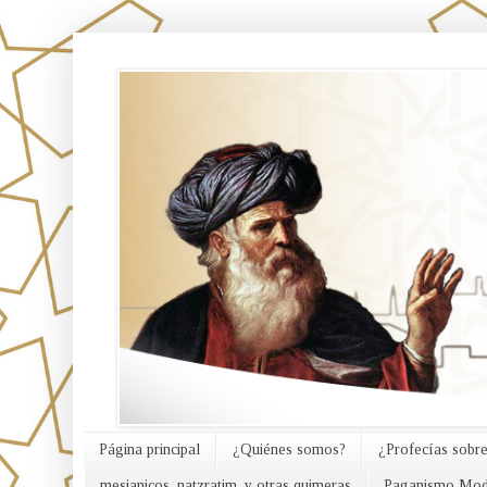
אורח האמת
Página principal
¿Quiénes somos?
¿Profecías sobre
mesianicos, natzratim, y otras quimeras
Paganismo Mod