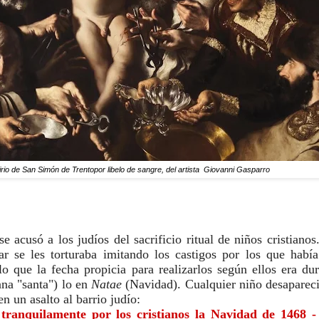
irio de San Simón de Trentopor libelo de sangre, del artista Giovanni Gasparro
 acusó a los judíos del sacrificio ritual de niños cristianos.
o que la fecha propicia para realizarlos según ellos era du
na "santa") lo en 
Natae 
(Navidad). Cualquier niño desapareci
en un asalto al barrio judío:
tranquilamente por los cristianos la Navidad de 1468 -