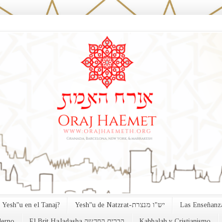
 Yesh"u en el Tanaj?
Yesh"u de Natzrat-יש"ו מנצרת
Las Enseñanza
erno
El Brit HaJadasha הברית החדשה
Kabbalah y Cristianismo