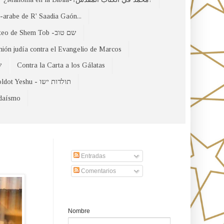
arabe de R' Saadia Gaón...
El Evangelio Hebreo de Mateo de Shem Tob -שם טוב
nión judía contra el Evangelio de Marcos
של
Contra la Carta a los Gálatas
Toldot Yeshu - תולדות ישו
udaísmo
Suscribirse a nuestro sito
Entradas
Comentarios
Formulario de contacto
Nombre