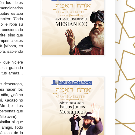
n los libros
 mencionados
 pobre estaba
ambién: ‘Cada
io le roba su
s considerado
ite, sino que
imprima esos
sh
[víbora, en
pra, sabiendo
l que hiciere
sica grabada
Advertencia sobre Falsos Judíos
Mesíanicos
 tus armas...
os descargan,
así hacen los
a niña, ¿cómo
bí, ¿acaso no
Me dijo: ¡Los
 personas que
Nitzavim).
imilar al que
mi amigo. Todo
tánicas de la