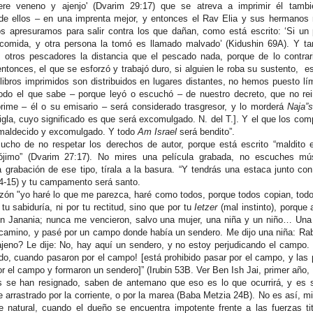
ere veneno y ajenjo' (Dvarim 29:17) que se atreva a imprimir él tambié
de ellos – en una imprenta mejor, y entonces el Rav Elia y sus hermanos
nos apresuramos para salir contra los que dañan, como está escrito: ‘Si un
 comida, y otra persona la tomó es llamado malvado’ (Kidushin 69A). Y t
 otros pescadores la distancia que el pescado nada, porque de lo contrar
tonces, el que se esforzó y trabajó duro, si alguien le roba su sustento, e
bros imprimidos son distribuidos en lugares distantes, no hemos puesto lím
odo el que sabe – porque leyó o escuchó – de nuestro decreto, que no re
mprime – él o su emisario – será considerado trasgresor, y lo morderá
Naja”
gla, cuyo significado es que será excomulgado. N. del T.]. Y el que los com
 maldecido y excomulgado. Y todo
Am Israel
será bendito”.
ucho de no respetar los derechos de autor, porque está escrito “maldito e
prójimo” (Dvarim 27:17). No mires una película grabada, no escuches mú
a grabación de ese tipo, tírala a la basura. “Y tendrás una estaca junto con
14-15) y tu campamento será santo.
azón "yo haré lo que me parezca, haré como todos, porque todos copian, tod
tu sabiduría, ni por tu rectitud, sino que por tu
Ietzer
(mal instinto), porque 
en Janania; nunca me vencieron, salvo una mujer, una niña y un niño… Un
camino, y pasé por un campo donde había un sendero. Me dijo una niña: Ra
eno? Le dije: No, hay aquí un sendero, y no estoy perjudicando el campo. 
do, cuando pasaron por el campo! [está prohibido pasar por el campo, y las
r el campo y formaron un sendero]” (Irubin 53B. Ver Ben Ish Jai, primer año, 
 se han resignado, saben de antemano que eso es lo que ocurrirá, y es s
e arrastrado por la corriente, o por la marea (Baba Metzia 24B). No es así, 
e natural, cuando el dueño se encuentra impotente frente a las fuerzas ti