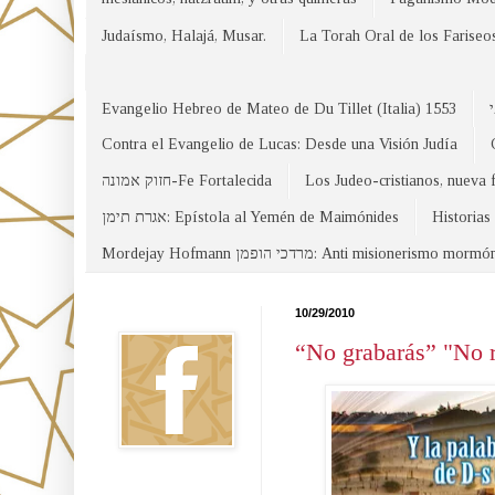
Judaísmo, Halajá, Musar.
La Torah Oral de los Fariseo
Evangelio Hebreo de Mateo de Du Tillet (Italia) 1553
Contra el Evangelio de Lucas: Desde una Visión Judía
חזוק אמונה-Fe Fortalecida
Los Judeo-cristianos, nueva 
אגרת תימן: Epístola al Yemén de Maimónides
Historias
Mordejay Hofmann מרדכי הופמן: Anti misionerismo mormó
Facebook
10/29/2010
“No grabarás” "No 
Canal WhatsApp