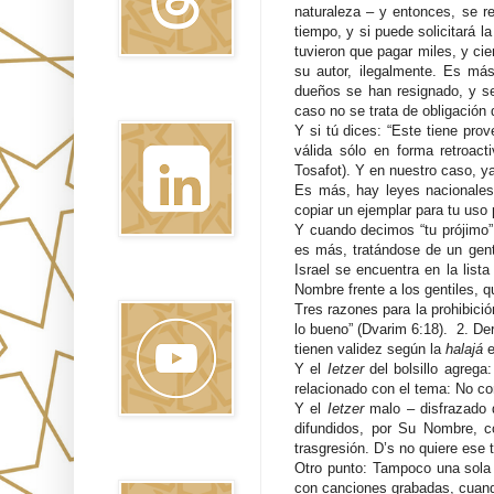
naturaleza – y entonces, se re
tiempo, y si puede solicitará 
tuvieron que pagar miles, y ci
su autor, ilegalmente. Es más
dueños se han resignado, y se
Linkedin
caso no se trata de obligación 
Y si tú dices: “Este tiene pro
válida sólo en forma retroac
Tosafot). Y en nuestro caso, y
Es más, hay leyes nacionales 
copiar un ejemplar para tu uso 
Y cuando decimos “tu prójimo”,
es más, tratándose de un gent
Israel se encuentra en la list
Youtube
Nombre frente a los gentiles, 
Tres razones para la prohibició
lo bueno” (Dvarim 6:18).
2. De
tienen validez según la
halajá
e
Y el
Ietzer
del bolsillo agrega
relacionado con el tema: No c
Y el
Ietzer
malo – disfrazado
difundidos, por Su Nombre, 
trasgresión. D’s no quiere ese 
Pinterest
Otro punto: Tampoco una sola 
con canciones grabadas, cuand