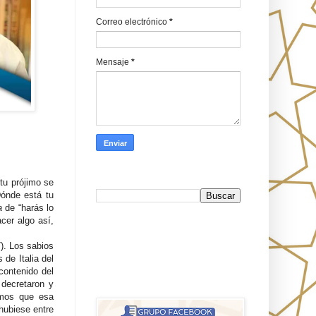
Correo electrónico
*
Mensaje
*
Busca en Oraj HaEmeth
tu prójimo se
Dónde está tu
a
de “harás lo
cer algo así,
FB
). Los sabios
 de Italia del
contenido del
אורח האמת-Oraj HaEmet: Anti-
 decretaron y
misionerismo mesiánico
emos que esa
hubiese entre