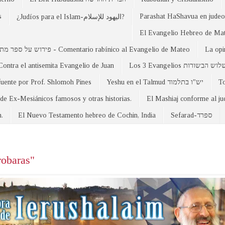
s
Parashat HaShavua en judeo-
¿Judíos para el Islam-اليهود للإسلام?
פירוש על ספר מתי - Comentario rabínico al Evangelio de Mateo
La opi
Contra el antisemita Evangelio de Juan
Los 3 Evangelios וש הבשורות
fuente por Prof. Shlomoh Pines
Yeshu en el Talmud יש"ו בתלמוד
 de Ex-Mesiánicos famosos y otras historias.
El Mashiaj conforme al j
n.
El Nuevo Testamento hebreo de Cochin, India
Sefarad-ספרד
robaras"