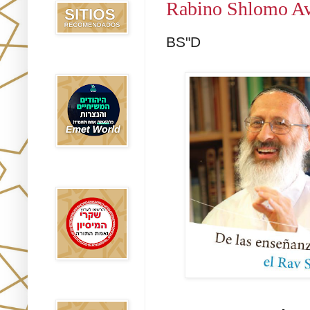
Rabino Shlomo Avi
BS"D
Emet World
Rak Emet
Etzem