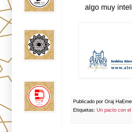
algo muy intel
Falsos Judíos
פירוש רבנים
לבשורת מתי
Publicado por
Oraj HaEme
Etiquetas:
Un pacto con el
Sitios
Recomendados