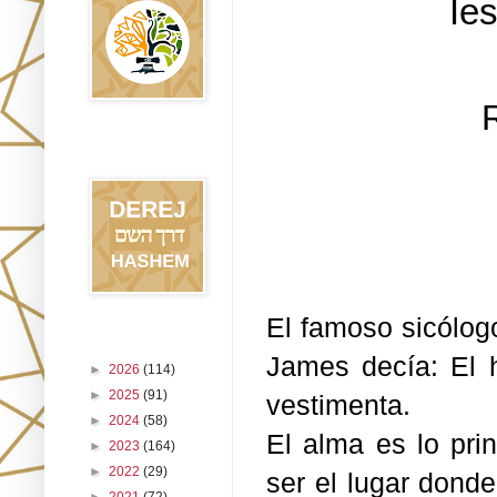
Ie
Blog Derej
HaShem
El famoso sicólog
Archivo del blog
James decía: El 
►
2026
(114)
►
2025
(91)
vestimenta.
►
2024
(58)
El alma es lo pri
►
2023
(164)
►
2022
(29)
ser el lugar dond