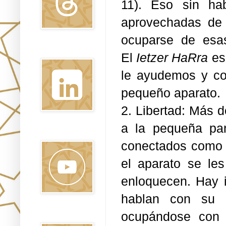
11). Eso sin ha
aprovechadas de
ocuparse de esa
Linkedin
El
Ietzer HaRra
es 
le ayudemos y c
pequeño aparato.
2. Libertad: Más 
a la pequeña pant
Youtube
conectados como p
el aparato se le
enloquecen. Hay 
hablan con su in
ocupándose con 
Pinterest