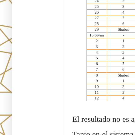
24
2
25
3
26
4
27
5
28
6
29
Shabat
1o Siván
-
2
1
3
2
4
3
5
4
6
5
7
6
8
Shabat
9
1
10
2
11
3
12
4
El resultado no es 
Tanto en el sistema