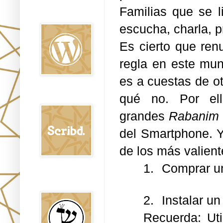
Familias que se l
Oraj HaEmet en
Wordpress elht
escucha, charla, 
Es cierto que ren
regla en este mu
es a cuestas de ot
qué no. Por ell
Scribd
grandes
Rabanim
del Smartphone. Y 
de los más valien
1.
Comprar un
Shem Tob: Mateo
Hebreo
2.
Instalar un
Recuerda: Uti