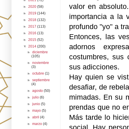
►
2021
(72)
valor en absoluto
►
2020
(58)
►
2019
(144)
importancia a la 
►
2018
(132)
profundo "yo" a tr
►
2017
(113)
►
2016
(13)
Entonces, las ve
►
2015
(52)
adornos expres
▼
2014
(200)
►
diciembre
costumbres, sus 
(105)
►
noviembre
sus adicciones.
(3)
►
octubre
(1)
Hay quien se vis
►
septiembre
(4)
desafiar, de rebe
►
agosto
(50)
mimadas. En su mo
►
julio
(6)
►
junio
(5)
prendas que no er
►
mayo
(5)
Más tarde lo hici
►
abril
(4)
►
marzo
(4)
social. Hay perso