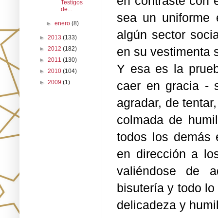
en contraste con 
Testigos
de...
sea un uniforme e
►
enero
(8)
algún sector soci
►
2013
(133)
en su vestimenta s
►
2012
(182)
►
2011
(130)
Y esa es la prueb
►
2010
(104)
caer en gracia - 
►
2009
(1)
agradar, de tentar,
colmada de humil
todos los demás 
en dirección a l
valiéndose de a
bisutería y todo 
delicadeza y humi