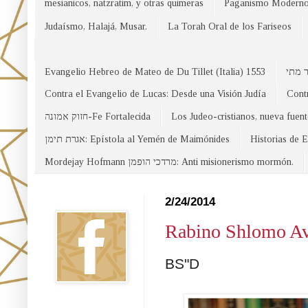
mesianicos, natzratim, y otras quimeras
Paganismo Modern
Judaísmo, Halajá, Musar.
La Torah Oral de los Fariseos
Evangelio Hebreo de Mateo de Du Tillet (Italia) 1553
Contra el Evangelio de Lucas: Desde una Visión Judía
Contr
חזוק אמונה-Fe Fortalecida
Los Judeo-cristianos, nueva fuen
אגרת תימן: Epístola al Yemén de Maimónides
Historias de 
Mordejay Hofmann מרדכי הופמן: Anti misionerismo mormón.
Facebook
2/24/2014
Rabino Shlomo Avi
BS"D