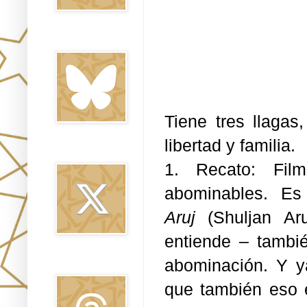
Bluesky
Tiene tres llagas
libertad y familia.
Twitter
1. Recato: Film
abominables. Es
Aruj
(Shuljan Ar
entiende – tambi
abominación. Y ya
Threads
que también eso e