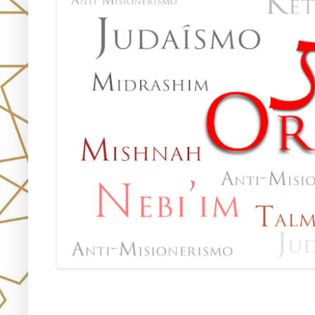
Oraj HaEmet –Sendero a la 