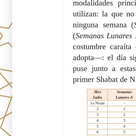
modalidades princ
utilizan: la que n
ninguna semana (
(
Semanas Lunares
costumbre caraíta
adopta—: el día si
puse junto a esta
primer Shabat de Ni
Mes
Semanas
Judío
Lunares A
1o Nisán
-
2
1
3
2
4
3
5
4
6
5