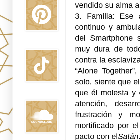
vendido su alma a
3. Familia: Ese
continuo y ambula
del Smartphone s
TikTok
muy dura de todo
contra la esclaviz
“Alone Together”,
solo, siente que e
que él molesta y 
Sound Clound
atención, desar
frustración y mo
mortificado por e
pacto con el
Satán