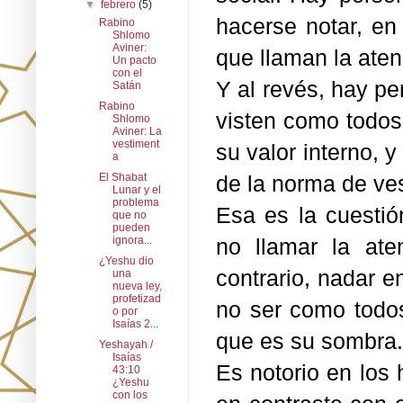
▼
febrero
(5)
hacerse notar, en
Rabino
Shlomo
Aviner:
que llaman la aten
Un pacto
con el
Y al revés, hay p
Satán
Rabino
visten como todos
Shlomo
Aviner: La
vestiment
su valor interno, y
a
de la norma de ve
El Shabat
Lunar y el
problema
Esa es la cuestió
que no
pueden
no llamar la ate
ignora...
¿Yeshu dio
contrario, nadar e
una
nueva ley,
profetizad
no ser como todos
o por
Isaías 2...
que es su sombra.
Yeshayah /
Isaías
Es notorio en los
43:10
¿Yeshu
con los