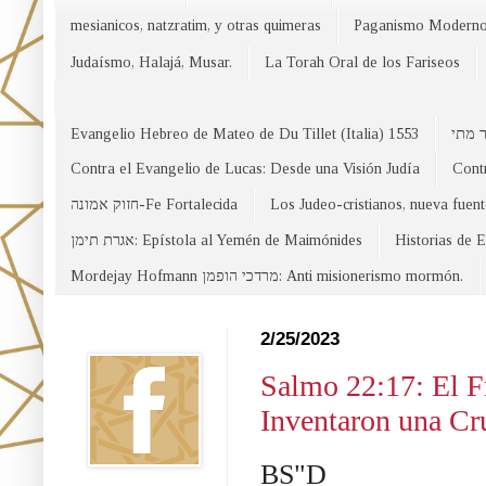
mesianicos, natzratim, y otras quimeras
Paganismo Modern
Judaísmo, Halajá, Musar.
La Torah Oral de los Fariseos
Evangelio Hebreo de Mateo de Du Tillet (Italia) 1553
Contra el Evangelio de Lucas: Desde una Visión Judía
Contr
חזוק אמונה-Fe Fortalecida
Los Judeo-cristianos, nueva fuen
אגרת תימן: Epístola al Yemén de Maimónides
Historias de 
Mordejay Hofmann מרדכי הופמן: Anti misionerismo mormón.
Facebook
2/25/2023
Salmo 22:17: El F
Inventaron una Cr
BS"D