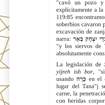
"cavó un pozo y
explícitamente a la
119:85 encontram
soberbios cavaron p
excavación de zanj
narra:
ְדֵי יִצְחָק בְּאֵר
"y los siervos de 
absolutamente cons
La legislación de
yijreh ish bor
, "s
usando
כָּרָה
en el 
lugar del Tana"j 
carne, la penetraci
con heridas corpor