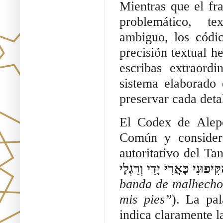
Mientras que el f
problemático, te
ambiguo, los códic
precisión textual h
escribas extraord
sistema elaborado 
preservar cada detal
El Codex de Alepo
Común y consider
autoritativo del Ta
יפוּנִי כָּאֲרִי יָדַי וְרַגְלָי
banda de malhecho
mis pies”
). La pa
indica claramente l