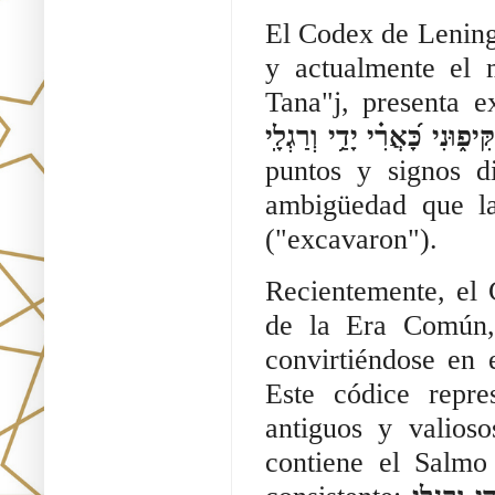
El Codex de Lening
y actualmente el 
Tana"j, presenta 
֑וּנִי כָּ֝אֲרִ֗י יָדַ֥י וְרַגְלָֽי
puntos y signos di
ambigüedad que l
("excavaron").
Recientemente, el 
de la Era Común, 
convirtiéndose en 
Este códice repre
antiguos y valios
contiene el Salmo