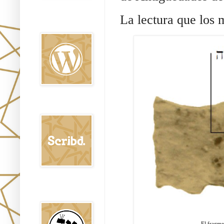
La lectura que los 
Oraj HaEmet en
Wordpress elht
Scribd
Shem Tob: Mateo
Hebreo
El fragme