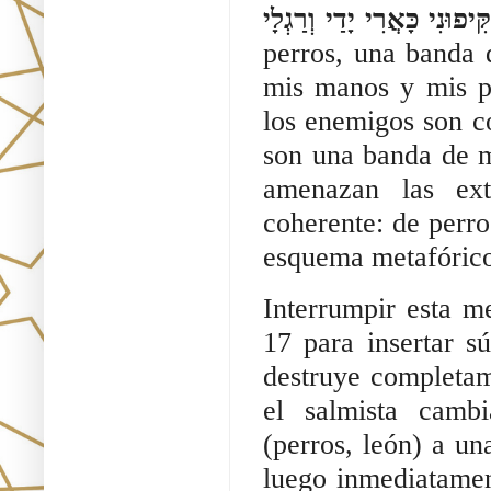
וּנִי כָּאֲרִי יָדַי וְרַגְלָי
perros, una banda
mis manos y mis pi
los enemigos son c
son una banda de m
amenazan las ext
coherente: de perr
esquema metafórico
Interrumpir esta m
17 para insertar s
destruye completame
el salmista cambi
(perros, león) a un
luego inmediatamen