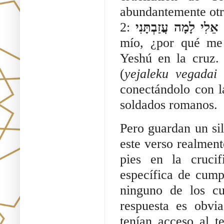
abundantemente otr
2:
אֵלִי לָמָה עֲזַבְתָּנִי
mío, ¿por qué me
Yeshú en la cruz.
(
yejaleku vegadai
conectándolo con l
soldados romanos.
Pero guardan un sil
este verso realment
pies en la crucif
específica de cump
ninguno de los cu
respuesta es obvi
tenían acceso al t