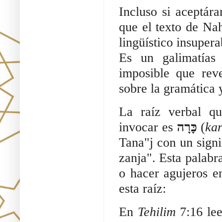
Incluso si aceptá
que el texto de Na
lingüístico insupera
Es un galimatías 
imposible que rev
sobre la gramática 
La raíz verbal qu
invocar es
כָּרָה
(
ka
Tana"j con un sign
zanja". Esta palabr
o hacer agujeros e
esta raíz:
En
Tehilim
7:16 le