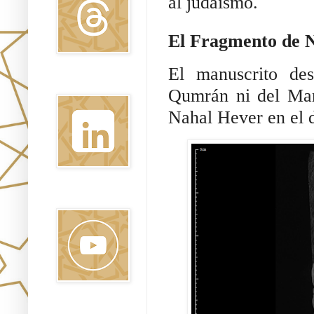
al judaísmo.
El Fragmento de N
El manuscrito d
Linkedin
Qumrán ni del Mar
Nahal Hever en el d
Youtube
Pinterest