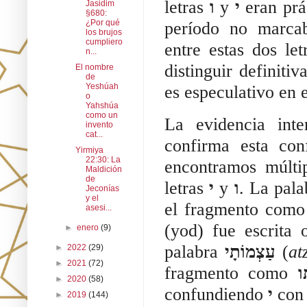
letras
ו
y
י
eran prác
Jasidim
§680:
¿Por qué
período no marcab
los brujos
cumpliero
entre estas dos let
n...
distinguir definiti
El nombre
de
Yeshúah
es especulativo en e
o
Yahshúa
como un
La evidencia int
invento
cat...
confirma esta con
Yirmiya
22:30: La
encontramos múlti
Maldición
de
letras
י
y
ו
. La pal
Jeconías
y el
el fragmento com
asesi...
(yod) fue escrita
►
enero
(9)
palabra
עַצְמוֹתָי
(
at
►
2022
(29)
►
2021
(72)
fragmento como
ו
►
2020
(58)
confundiendo
י
co
►
2019
(144)