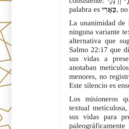
consistente:
י וְרַגְלָֽי
palabra es
כָּאֲרִי
, n
La unanimidad de l
ninguna variante te
alternativa que su
Salmo 22:17 que d
sus vidas a prese
anotaban meticulos
menores, no registr
Este silencio es en
Los misioneros qu
textual meticulosa,
sus vidas para pr
paleográficament