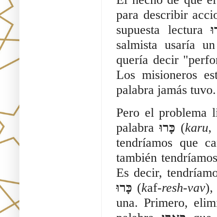
para describir acc
supuesta lectura
וּ
salmista usaría u
quería decir "perfo
Los misioneros es
palabra jamás tuvo.
Pero el problema l
palabra
כָּרוּ
(
karu
,
tendríamos que c
también tendríamos
Es decir, tendríam
כָּרוּ
(
k
af-
resh
-
vav
),
una. Primero, eli