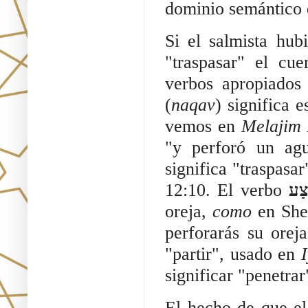
dominio semántico d
Si el salmista hub
"traspasar" el cue
verbos apropiados
(
naqav
) significa 
vemos en
Melajim 
"y perforó un ag
significa "traspasa
12:10. El verbo
צַע
oreja,
como
en Sh
perforarás su orej
"partir", usado en
significar "penetra
El hecho de que el