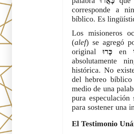
palabra
כָּאֲרוּ
que 
corresponde a ni
bíblico. Es lingüíst
Los misioneros o
(
alef
) se agregó p
original
כָּרוּ
en
absolutamente ni
histórica. No exis
del hebreo bíblic
medio de una palab
pura especulación 
para sostener una i
El Testimonio Uná