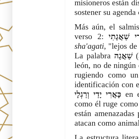
misioneros están di
sostener su agenda 
Más aún, el salmi
verso 2:
י שַׁאֲגָתִי
sha'agati
, "lejos d
La palabra
שַׁאֲגָה
(
león, no de ningún 
rugiendo como un 
identificación con 
כָּאֲרִי יָדַי וְרַגְלָי
en e
como él ruge como 
están amenazadas p
atacan como animal
La estructura liter