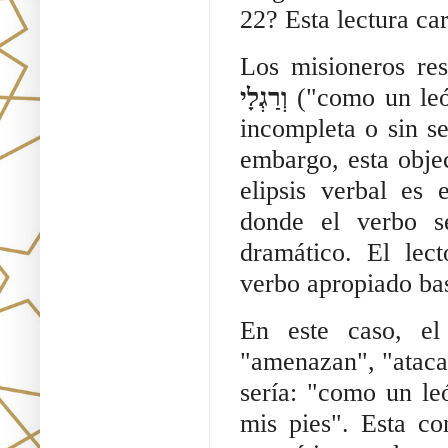
22? Esta lectura ca
Los misioneros re
וְרַגְלָי
("como un leó
incompleta o sin s
embargo, esta obje
elipsis verbal es
donde el verbo se
dramático. El lec
verbo apropiado ba
En este caso, el
"amenazan", "ataca
sería: "como un l
mis pies". Esta co