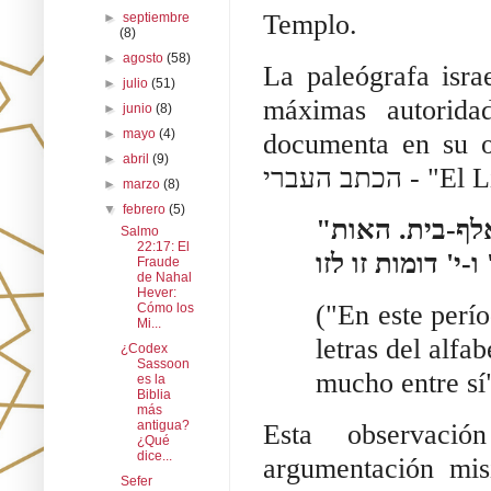
Templo.
►
septiembre
(8)
►
agosto
(58)
La paleógrafa isr
►
julio
(51)
máximas autoridad
►
junio
(8)
►
mayo
(4)
documenta en su 
►
abril
(9)
כתב העברי
►
marzo
(8)
▼
febrero
(5)
"בתקופה זו, מטשטשים הבדלי הגובה בין אותיות האלף-בית. האות
Salmo
22:17: El
Fraude
de Nahal
Hever:
("En este perío
Cómo los
Mi...
¿Codex
Sassoon
mucho entre sí
es la
Biblia
más
antigua?
Esta observació
¿Qué
dice...
argumentación mis
Sefer