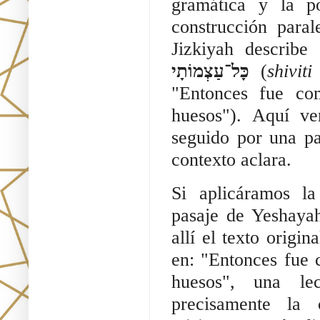
gramática y la p
construcción para
Jizkiyah describe
כָּל־עַצְמוֹתָי
(
shivit
"Entonces fue co
huesos"). Aquí v
seguido por una pa
contexto aclara.
Si aplicáramos la
pasaje de Yeshaya
allí el texto origi
en: "Entonces fue 
huesos", una le
precisamente la 