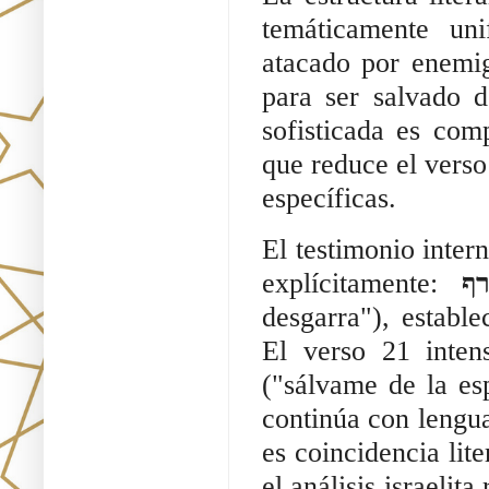
temáticamente uni
atacado por enemi
para ser salvado d
sofisticada es com
que reduce el verso
específicas.
El testimonio inter
explícitamente:
ף
desgarra"), estable
El verso 21 intens
("sálvame de la esp
continúa con lengua
es coincidencia lite
el análisis israelit