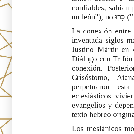
confiables, sabían
un león"), no
כָּרוּ
("
La conexión entre 
inventada siglos má
Justino Mártir en
Diálogo con Trifón 
conexión. Posteri
Crisóstomo, Ata
perpetuaron esta
eclesiásticos vivi
evangelios y depen
texto hebreo origina
Los mesiánicos mo