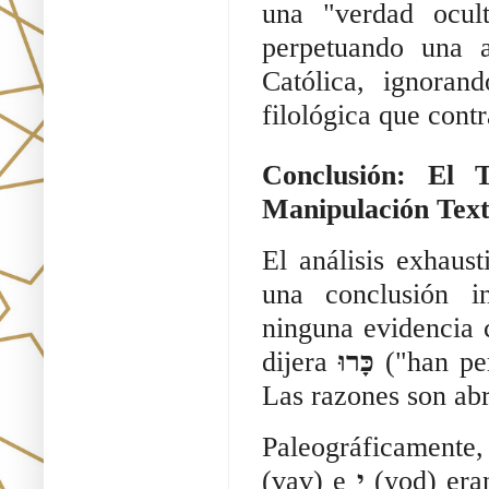
una "verdad ocul
perpetuando una a
Católica, ignoran
filológica que cont
Conclusión: El 
Manipulación Text
El análisis exhau
una conclusión i
ninguna evidencia 
dijera
כָּרוּ
("han pe
Las razones son ab
Paleográficamente
(vav) e
י
(yod) eran