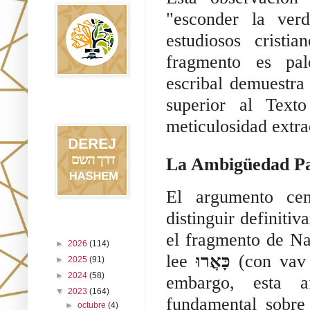
"esconder la ver
estudiosos crist
fragmento es pal
escribal demuestra
superior al Text
Blog Derej
HaShem
meticulosidad extrao
El argumento cen
distinguir definitiv
Archivo del blog
el fragmento de Na
►
2026
(114)
lee
כָּאֲרוּ
(con vav 
►
2025
(91)
►
2024
(58)
embargo, esta a
▼
2023
(164)
fundamental sobre
►
octubre
(4)