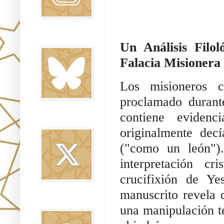
Bluesky
Un Análisis Filo
Falacia Misionera
Los misioneros c
proclamado durant
contiene eviden
Twitter
originalmente dec
("como un león").
interpretación cr
crucifixión de Y
manuscrito revela q
Threads
una manipulación te