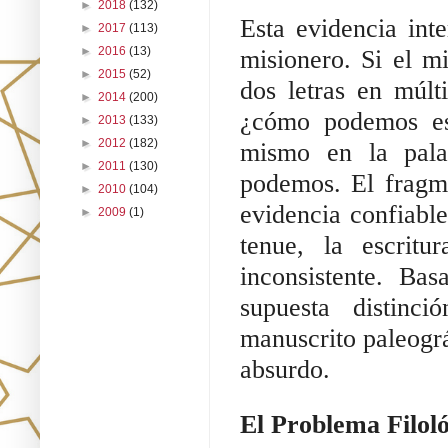
►
2018
(132)
Esta evidencia int
►
2017
(113)
►
2016
(13)
misionero. Si el m
►
2015
(52)
dos letras en múlt
►
2014
(200)
¿cómo podemos es
►
2013
(133)
►
2012
(182)
mismo en la pala
►
2011
(130)
podemos. El fragm
►
2010
(104)
evidencia confiable
►
2009
(1)
tenue, la escritu
inconsistente. Ba
supuesta distinci
manuscrito paleogr
absurdo.