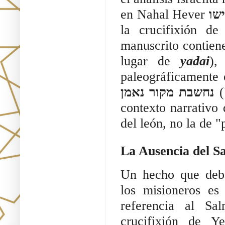
en Nahal Hever
ישו
la crucifixión de
manuscrito contien
lugar de
yadai
),
paleográficamente 
נחשבת מקור נאמן
(
contexto narrativo
del león, no la de "
La Ausencia del Sa
Un hecho que debe
los misioneros es
referencia al S
crucifixión de Y