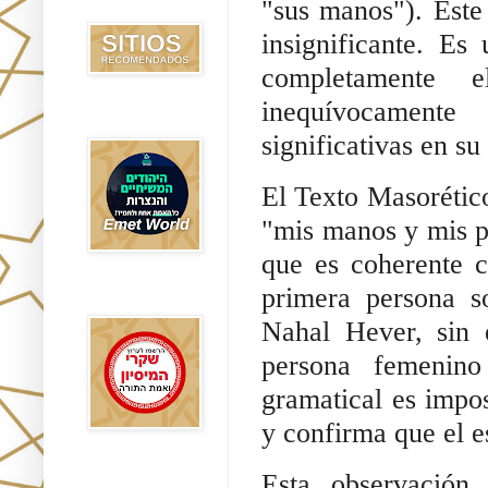
"sus manos"). Este
Recomendados
insignificante. E
completamente 
inequívocamente
Emet World
significativas en su
El Texto Masorétic
"mis manos y mis p
que es coherente c
primera persona s
Rak Emet
Nahal Hever, sin
persona femenino
gramatical es impos
y confirma que el e
Etzem
Esta observación