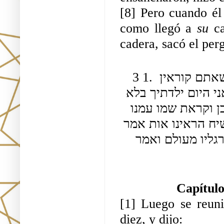
[8] Pero cuando él 
como llegó a 
su
 c
cadera, sacó el per
3 1. וקיבץ בחורי ישראל שלש מאות ועשרה ואמר ראו שאתם קוראין 
אותי ממזר ואני ועלי נתנבא ישעיה ואמר בני אתה אני היום ילדתיך בלא 
משכב אב ואם ואתם רוצים 2 העלמה הרה ויולדת בן וקראת שמו עמנו 
אל ועלי נאמר גדולה לעצמכם אמרו לו אם אתה משיח הראינו אות אמר 
מה אות תבקשו ממני הביאו לו פסיח שלא עמד על רגליו מעולם ואמר 
Capítulo
[1] Luego se reunió
diez, y dijo: