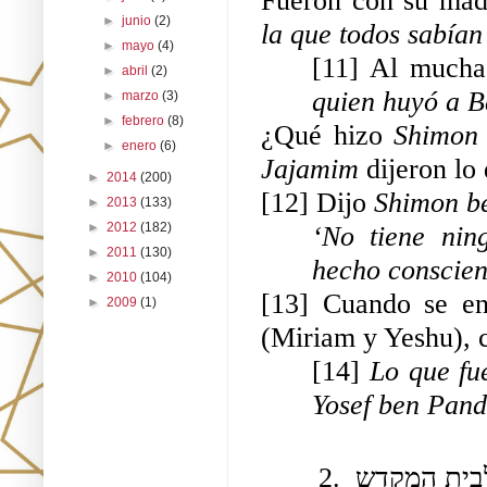
Fueron con su mad
►
junio
(2)
la que todos sabían
►
mayo
(4)
[11] Al mucha
►
abril
(2)
quien huyó a B
►
marzo
(3)
►
febrero
(8)
¿Qué hizo 
Shimon 
►
enero
(6)
Jajamim 
dijeron lo
►
2014
(200)
[12] Dijo 
Shimon be
►
2013
(133)
►
2012
(182)
‘No tiene nin
►
2011
(130)
hecho conscien
►
2010
(104)
[13] Cuando se en
►
2009
(1)
(Miriam y Yeshu), c
[14] 
Lo que fu
Yosef ben Pand
2. כיון ששמע הבן שהודית אמו והוא חייב מיתה גלה לבית המקדש 