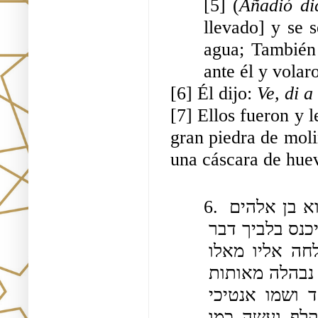
[5] (
Añadió di
llevado] y se s
agua; También h
ante él y volar
[6] Él dijo: 
Ve, di a
[7] Ellos fueron y l
gran piedra de molin
una cáscara de hue
6. וקראה לחכמים ואמרה ישוע זה שאמרתם כשפן הוא בן אלהים 
הוא שהרי כמה אותות עשה אמרו לה אדונתינו אל יכנס בלביך דבר 
כשפנותו שלחי אליו ואנחנו נעשה כמו שעשה שלחה אליו מאלו 
שמאמינים בו אמרו לו בוא וראה את המלכה שהיא נבהלה מאותות 
שעשית קיבץ סיעתו ובא וישראל לקחו אדם אחד ושמו אנטיכי 
והכניסו אותו במקדש ולמד האותיות וכתבם על קלף ועשה כמו 