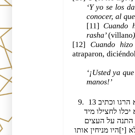
‘Y yo se los da
conocer, al que
[11] 
Cuando h
rasha’ 
(villano
[12] 
Cuando hizo
atraparon, diciéndo
‘¡Usted ya que 
manos!’
9. כיון שראה שנפל בידיהם אמר (ו)כתיב 12 כהן ונביא הרגו וכתיב 13 
כי עליך הורגנו כל היום והיו חבירי(ם)[ו] בוכים שלא יכלו לחצילו מיד 
ישראל ו[י]הרגוהו ובאו לתלותו על העץ ואותו רשע התנה על העצים 
שלא יקבלו אותו כשהיו האותיות עמו מפני שידע שלא [י]היו מניחין אותו 