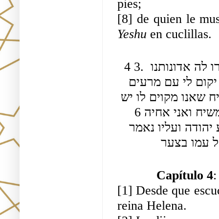
pies;
[8] de quien le mus
Yeshu 
en cuclillas.
4 3. כיון ששמעו חכמים הביאוהו אצל הולני המלכה אמרו לה אדונותנו 
זה כשפן הוא אמר לה אני משיח ועלי נאמר בימיו 4 יקום לי עם מרעים 
אמרה המלכה יש בתורה מה שהוא אומר יש כל משיח שאנו מקוים לו יש 
בו אותות אחרות ומת הנביא ההוא אמר אני הוא המשיח ואני אחיה 6 
והכה ארץ בשבט פיו ושיר (?) ועל זה נאמר 5 תושע יהודה ועליו נאמר 
ל עמו בצער
Capítulo 4
:
[1] Desde que escu
reina Helena.