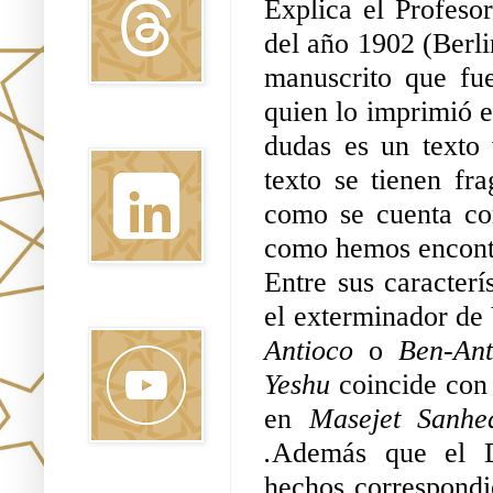
Explica el Profeso
del año 1902 (Berli
manuscrito que fue
quien lo imprimió en
Linkedin
dudas es un texto 
texto se tienen fr
como se cuenta con
como hemos encont
Entre sus caracterís
Youtube
Antioco 
o 
Ben-Ant
Yeshu 
coincide con 
en 
Masejet Sanhe
.
Además que el Dr
hechos correspondie
Pinterest