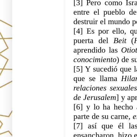
[3] Pero como Isr
entre el pueblo d
destruir el mundo p
[4] Es por ello, q
puerta del 
Beit 
(
aprendido las 
Otio
conocimiento
) de s
[5] Y sucedió que l
que se llama 
Hila
relaciones sexuales
de Jerusalem
] y ap
[6] y lo ha hecho 
parte de su carne, 
e
[7] así que él la
ensancharon, hizo el