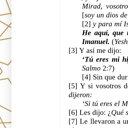
Mirad, vosotr
[
soy un dios d
[2] 
y para mí Is
He aquí, que 
Imanuel. 
(
Yesh
[3] Y así me dijo:
‘Tú eres mi hi
Salmo
 2:7)
[4] Sin que du
[5] Y si vosotros 
dijeron:
‘Si tú eres el 
[6] Les dijo: ¿
Qué s
[7] Le llevaron a u