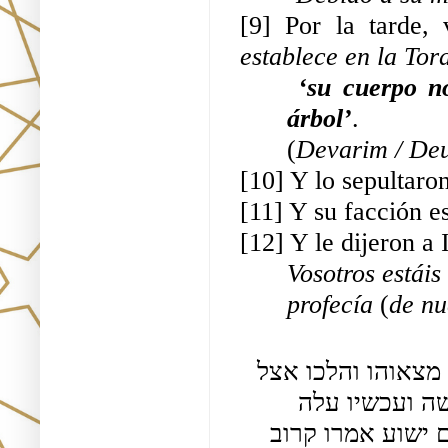
[9] Por la tarde, 
establece en la Tor
 ‘su cuerpo no permanecerá toda la noche colgado de un 
árbol’
.
(
Devarim / De
[10] Y lo sepultaron
[11] Y su facción e
[12] Y le dijeron a I
Vosotros estáis
profecía 
(
de nu
אמר סיעתו באו ונמצא אותו בקבר פתחו הקבר ולא מצאוהו והלכו אצל 
הילני המלכה אמרו לה ראי אדונתינו כמה אותות עשה ועכשיו עלה 
לשמים שלחה אל החכמים ואמרה להם היכן קברתם ישוע אמרו קרוב 