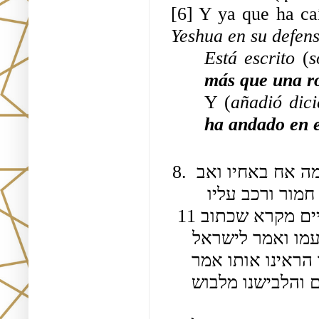
[6] Y ya que ha ca
Yeshua en su defens
Está escrito 
(
s
más que una r
Y (
añadió dic
ha andado en e
8. ועמד הוא וסיעתו שפיתה אותם בדברים ועשו מלחמה אח באחיו ואב 
בבנו עד שהצילוהו וברחו עמו ויסבו עד הפסח ולקח חמור ורכב עליו 
וקיבץ סיעתו ועלו לירושלים ואמר לסיעתו ראו נתקיים מקרא שכתוב 11 
עני ורוכב על חמור באו להקריב הפסח ויצא אחד מעמו ואמר לישראל 
רצונכם בישוע אמרו היכן הוא אמר בירושלים אמרו הראינו אותו אמר 
נבר השביענו בעשרת הדיברות שלא נראה אותו לכם והלבישנו מלבוש 