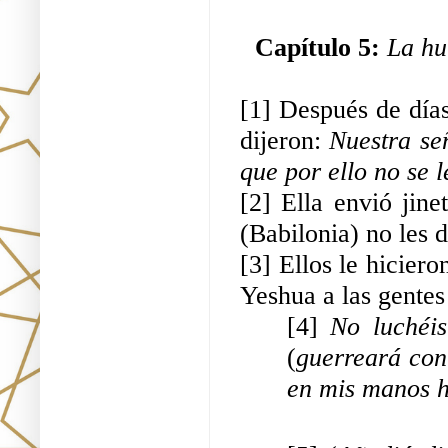
Capítulo 5: 
La hu
[1] Después de días
dijeron: 
Nuestra se
que por ello no se 
[2] Ella envió jine
(Babilonia) no les d
[3] Ellos le hiciero
Yeshua a las gentes
[4] 
(
guerreará cont
en mis manos h