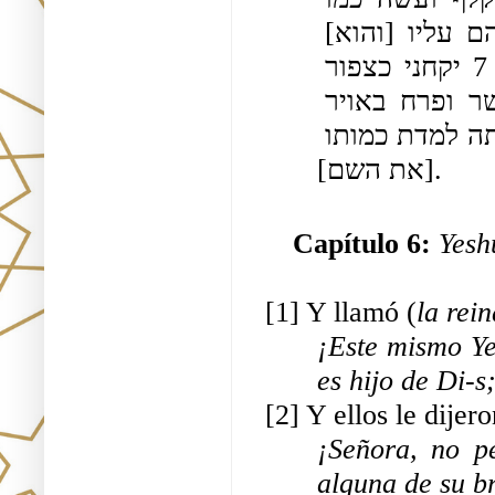
שעשה ישוע ובאו כולם אל המלכה והשיבו דבריהם עליו [והוא] 
(ו)השיב דבריו עליהם ובאו לנצחו אמר הרי כתיב 7 יקחני כצפור 
וכתיב 8 ובני פריצי עמך ועש(ו)[ה] ידיו ככנפי נשר ופרח באויר 
אמרו ישראל לבן אנטיכי עשה עמו כמו שעשה שאתה למדת כמותו 
[את השם].
Capítulo 6: 
Yesh
[1] Y llamó (
la rei
¡Este mismo Ye
es hijo de Di-s
[2] Y ellos le dijero
¡Señora, no p
alguna de su br