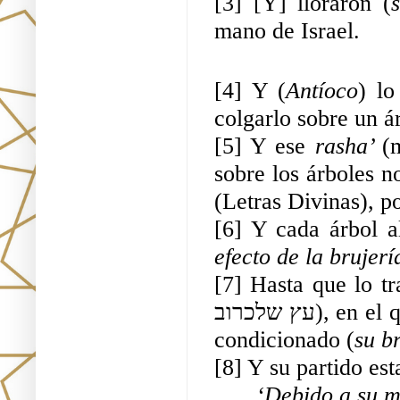
[3] [Y] lloraron (
mano de Israel.
[4] Y (
Antíoco
) lo
colgarlo sobre un á
[5] Y ese 
rasha’ 
(
sobre los árboles no
(Letras Divinas), po
[6] Y cada árbol a
efecto de la brujer
[7] Hasta que lo tr
עץ שלכרוב), en el que lo colgaron, y no se rompió, pues no estaba 
condicionado (
su b
[8] Y su partido est
‘Debido a su ma