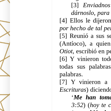
[3] 
Enviadnos
dárnoslo, para 
[4] Ellos le dijeron
por hecho de tal pe
[5] Reunió a sus 
(Antíoco), a quien
Otiot
, escribió en 
[6] Y vinieron tod
todas sus palabra
palabras.
[7] Y vinieron a 
Escrituras
) diciend
‘
Me han toma
3:52
) (
hoy te 