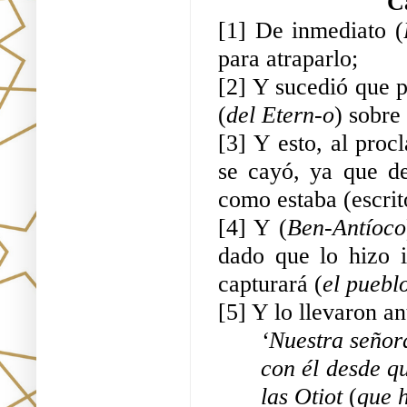
C
[1] De inmediato (
para atraparlo;
[2] Y sucedió que p
(
del Etern-o
) sobre
[3] Y esto, al proc
se cayó, ya que d
como estaba (escrit
[4] Y (
Ben-Antíoco
dado que lo hizo i
capturará (
el puebl
[5] Y lo llevaron ant
‘Nuestra señora
con él desde q
las Otiot 
(
que 