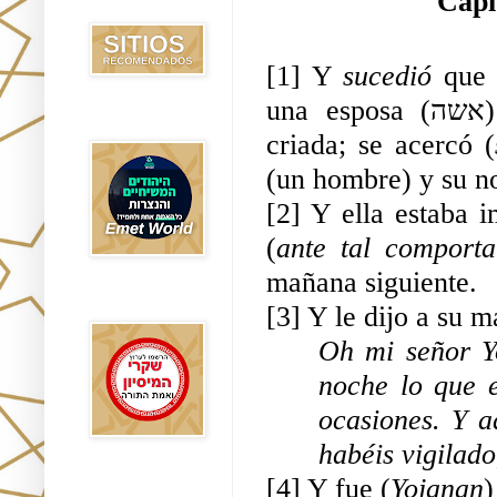
Capí
Recomendados
[1] Y 
sucedió 
que
un
Emet World
criada; se acercó (
(un hombre) y su n
[2] Y ella estaba i
(
ante tal comporta
mañana siguiente.
Rak Emet
[3] Y le dijo a su m
Oh mi señor Y
noche lo que 
ocasiones. Y a
habéis vigilad
[4] Y fue (
Yojanan
)
Etzem