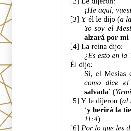
[2] Le dijeron: 
¡He aquí, vuest
[3] Y él le dijo (
a l
Yo soy el Mes
alzará por mi
[4] La reina dijo: 
¿Es esto en la 
Él dijo: 
Sí, el Mesías 
como dice el 
salvada
’ (
Yirm
[5] Y le dijeron (
al
‘
y herirá la t
11:4
)
[6] 
Por lo que les d