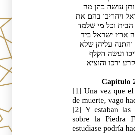
ואותיות השם כתובין על אבן שתיה וכל מי שלמד אותן עושה בהן מה 
שרצה והיו ישראל מתייראין שמא ילמדו רשיעי ישראל ויחריבו בהם את 
העולם ועשו שני כלבים של נחשת וקשרום על פתח הבית וכל מי שלמד 
האותיות ויצא וראה את הכלבים הולכות מלבו והיתה ארץ ישראל ביד 
מלכה ושמה הילנ״י נכנס ישוע אצלה ולמד האותיות והתנה עליהן שלא 
יכאב עליו קריעת בשרו וכתב אותן על קלף וקרע יריכו ועשה הקלף 
והחזיר העור כיון שיצא שכחן כיון שהגיע אל הבית קרע ירכו והוציא 
Capítulo 2
[1] Una vez que el 
de muerte, vago hac
[2] Y estaban las 
sobre la Piedra Fundacional ( שתיה
estudiase podría hac