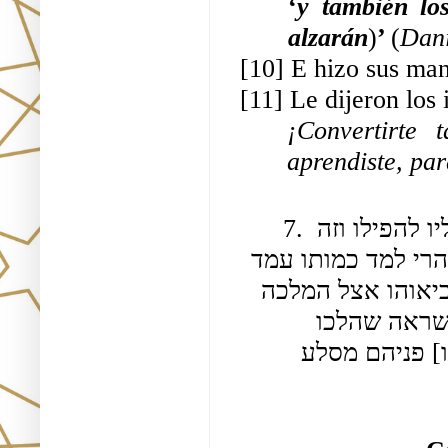
‘
y también los
alzarán
)
’ 
(
Dani
[10] E hizo sus man
[11] Le dijeron los i
¡Convertirte
aprendiste, pa
7. מיד פרח אחריו שהשיגו והיה קורא אותיות השם עליו להפילו וזה 
קורא האותיות שלא להפילו כיון שראה שלא נפל שהרי למד כמותו עמד 
ותיעבן כיון שנטמאו ונפלו לארץ תפסוהו ישראל והביאוהו אצל המלכה 
אמרו לה אדונתינו אמרי לו היאך אותות שעמו כיון שראה שהלכו 
האותיות מלבו ונפל בידיהם אמר כתיב 9 (עזו) [חזקו] פניהם מסלע 