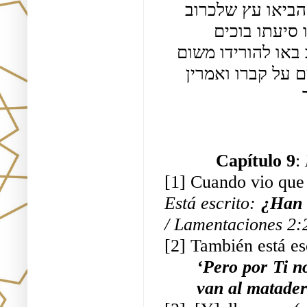
וכל עץ שהיו תולין אותו עליו היה נשבר אצלו עד שהביאו עץ שלכרוב 
ותלו אותו עליו ולא נשבר שלא התנה על הכרוב והיו סיעתו בוכים 
ואומרים מרוב צדקתו לא קבלו אותו [ה]עצים לערב באו להורידו משום 
14 לא תלין נבלתו על העץ וקברוהו והיו סיעתו בוכים על קברו ואמרין 
Capítulo 9
: 
[1] Cuando vio que 
Está escrito: 
¿Han d
/ Lamentaciones 2:
[2] También está es
‘Pero por Ti n
van al matader