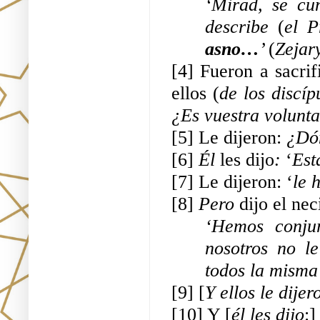
‘Mirad, se cum
describe 
(
el P
asno…
’ 
(
Zejar
[4] Fueron a sacrif
ellos (
de los discí
¿Es vuestra volunt
[5] Le dijeron: 
¿Dón
[6] 
Él 
les dijo
: 
‘
Est
[7] Le dijeron: ‘
le 
[8] 
Pero 
dijo el nec
‘Hemos conju
nosotros no le
todos la misma
[9] [
Y ellos le dijer
[10] Y [
él les dijo
:]