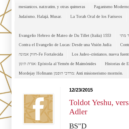
mesianicos, natzratim, y otras quimeras
Paganismo Modern
Judaísmo, Halajá, Musar.
La Torah Oral de los Fariseos
Evangelio Hebreo de Mateo de Du Tillet (Italia) 1553
Contra el Evangelio de Lucas: Desde una Visión Judía
Contr
חזוק אמונה-Fe Fortalecida
Los Judeo-cristianos, nueva fuen
אגרת תימן: Epístola al Yemén de Maimónides
Historias de 
Mordejay Hofmann מרדכי הופמן: Anti misionerismo mormón.
Facebook
12/23/2015
Toldot Yeshu, versión Yemenita
Adler
BS"D