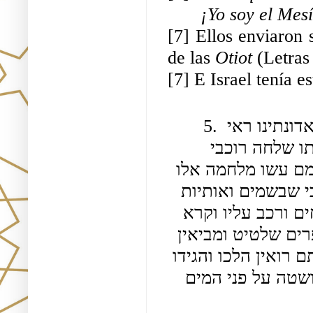
¡Yo soy el Mesí
[7] Ellos enviaron 
de las 
Otiot 
(Letras
[7] E Israel tenía es
5. לאחר ימים (הלך) באו החכמים אצל המלכה אמרו אדונתינו ראי 
שברח בכשפים שעמו שלא העמידו אותו נגלה חרפתו שלחה רוכבי 
פרשים אליו אל בבל ולא הניחוהו אנשי בבל לילך עמם עשו מלחמה אלו 
עם אלו אמר ישוע לאנשי בבל אל תלחמו עמהם אבי שבשמים ואותיות 
שבידי (היא) [הם] (תציל) [יצילו] אותי הביאו לי רחים ורכב עליו וקרא 
האותיות ושט בה על פני המים ועוד שעשו (ש)[צ]פרים שלטיט ומביאין 
לפניו והן פורחות אמר לכו אמרו לאדונתכם מה שאתם רואין הלכו והגידו 
למלכה ואמרו לה הביאו לו רחים גדולה ורכב עליה ושטה על פני המים 