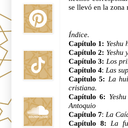
se llevó en la zona
Índice.
Capítulo 1: 
Yeshu h
TikTok
Capítulo 2: 
Yeshu y
Capítulo 3: 
Los pri
Capítulo 4
: 
Las sup
Capítulo 5: 
La hui
cristiana.
Sound Clound
Capítulo 6: 
Yeshu
Antoquio
Capítulo 7
: 
La Caí
Capítulo 8: 
La fu