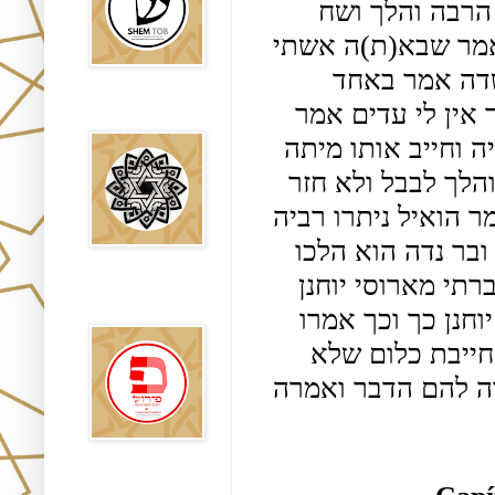
ולא עוד שאמרתי שאני טמאה ולא השגחתה ונבהל הרבה והלך ושח 
לשמעון בן שטח אמר אגיד לך מה אירע לי הלילה אמר שבא(ת)ה אשתי 
ואמרה לי כך וכך ואני לא באתי אליה אמר במי חושדה אמר באחד 
משכיני ושמו יוסף בן פונדירה אמר יש לך עדים אמר אין לי עדים אמר 
Falsos Judíos
הטמן עדים שאם נכנס פעם ראשונה יכנס פעם שנייה וחייב אותו מיתה 
יש עד ששמע כל העיר ונושאין ונותנין בו שזינת[ה] והלך לבבל ולא חזר 
ואשתו ילדה בן שמו ישוע שרי ונתלה ברשע עד שאמר הואיל ניתרו רביה 
דמשה הלכה גדולתו שלמשה אמרו חכמים זה ממזר ובר נדה הוא הלכו 
אצל אמו אמרו לה מה טיבו שלזה הנער אמרה נתעברתי מארוסי יוחנן 
פירוש רבנים
לבשורת מתי
והלך לבבל ולא בא מה עשה שמעון בן שטח שח לי יוחנן כך וכך אמרו 
חכמים מה נעשה באשה אמר שמעון בן שטח אינה חייבת כלום שלא 
עשתה לדעתה כיון ששמעה שלא חייבוה מיתה הנידה להם הדבר ואמרה 
Sitios