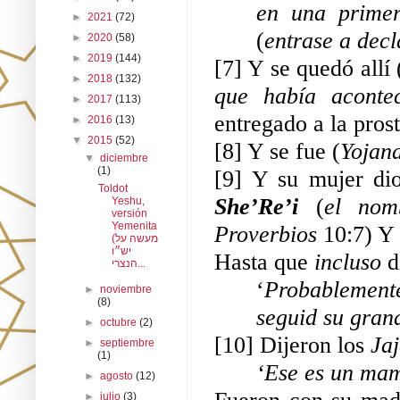
►
2021
(72)
(
entrase a decl
►
2020
(58)
►
2019
(144)
[7] Y se quedó allí 
►
2018
(132)
que había aconte
►
2017
(113)
entregado a la prost
►
2016
(13)
▼
2015
(52)
[8] Y se fue (
Yojan
▼
diciembre
(1)
[9] Y su mujer di
Toldot
She’Re’i
 (
el nom
Yeshu,
versión
Yemenita
Proverbios
 10:7) Y
(מעשה על
יש״ו
Hasta que 
incluso 
d
הנצרי...
‘
Probablement
►
noviembre
(8)
seguid su gran
►
octubre
(2)
[10] Dijeron los 
Ja
►
septiembre
(1)
‘Ese es un mam
►
agosto
(12)
►
julio
(3)