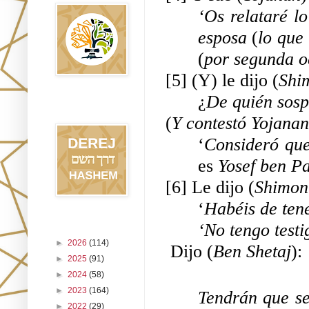
‘Os relataré l
esposa 
(
lo que
(
por segunda o
[5] (Y) le dijo (
Shi
¿
De quién sos
Blog Derej
HaShem
(
Y contestó Yojanan
‘
Consideró que
es 
Yosef ben Pa
[6] Le dijo (
Shimon
‘
Habéis de tene
‘No tengo testi
Archivo del blog
►
2026
(114)
Dijo (
Ben Shetaj
):
►
2025
(91)
►
2024
(58)
►
2023
(164)
Tendrán que ser
►
2022
(29)