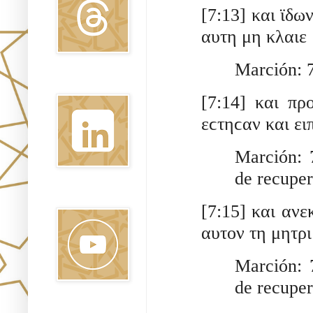
[7:13] και ϊδω
αυτη μη κλαιε 
Marción: 7
Linkedin
[7:14] και πρ
εϲτηϲαν και ει
Marción: 7
de recuper
Youtube
[7:15] και ανε
αυτον τη μητρι
Marción: 7
de recuper
Pinterest