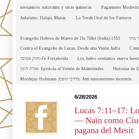
mesianicos, natzratim, y otras quimeras
Paganismo Modern
Judaísmo, Halajá, Musar.
La Torah Oral de los Fariseos
Evangelio Hebreo de Mateo de Du Tillet (Italia) 1553
Contra el Evangelio de Lucas: Desde una Visión Judía
Contr
חזוק אמונה-Fe Fortalecida
Los Judeo-cristianos, nueva fuen
אגרת תימן: Epístola al Yemén de Maimónides
Historias de 
Mordejay Hofmann מרדכי הופמן: Anti misionerismo mormón.
Facebook
6/28/2026
Lucas 7:11–17: Lo
— Naïn como Ciuda
pagana del Mesit