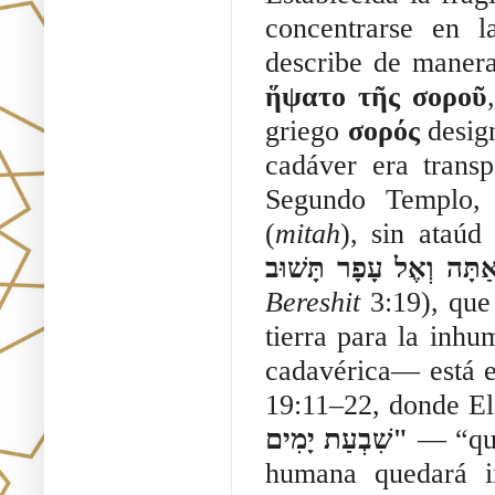
concentrarse en la
describe de manera 
ἥψατο τῆς σοροῦ
griego 
σορός 
desig
cadáver era transp
Segundo Templo, 
(
mitah
), sin ataúd
Bereshit 
3:19), que
tierra para la inhu
cadavérica— está e
19:11–22, donde El
שִׁבְעַת יָמִים"
 — “qui
humana quedará i