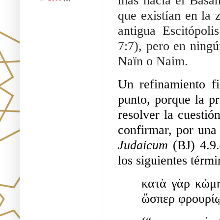
más hacia el Basán 
que existían en la 
antigua Escitópolis
7:7), pero en ning
Naïn o Naim. 
Un refinamiento fi
punto, porque la pr
resolver la cuesti
confirmar, por una v
Judaicum 
(BJ) 4.9
los siguientes térmi
κατὰ γὰρ κώμ
ὥσπερ φρουρίῳ