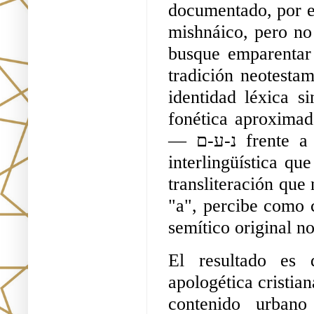
documentado, por ej
mishnáico, pero no 
busque emparentar
tradición neotesta
identidad léxica s
fonética aproximada
— נ-ע-ם frente a la secuencia נ-א-ן —, el tipo de paronimia 
interlingüística qu
transliteración que
"a", percibe como c
semítico original n
El resultado es 
apologética cristia
contenido urban