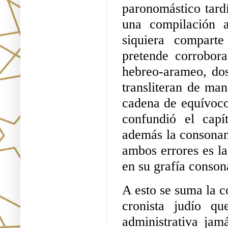
paronomástico tardí
una compilación 
siquiera compart
pretende corrobora
hebreo-arameo, dos 
transliteran de man
cadena de equívoco
confundió el capí
además la consonan
ambos errores es la
en su grafía consoná
A esto se suma la c
cronista judío qu
administrativa jam