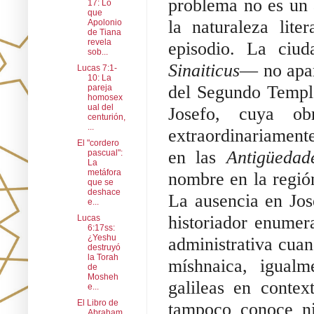
problema no es un a
17: Lo
que
la naturaleza lite
Apolonio
de Tiana
revela
episodio. La ci
sob...
Sinaiticus
— no apar
Lucas 7:1-
10: La
del Segundo Templo
pareja
homosex
ual del
Josefo, cuya obr
centurión,
...
extraordinariamente
El "cordero
en las 
Antigüedad
pascual":
La
metáfora
nombre en la región
que se
deshace
La ausencia en Jose
e...
historiador enumera
Lucas
6:17ss:
¿Yeshu
administrativa cuand
destruyó
la Torah
míshnaica, igualm
de
Mosheh
galileas en contex
e...
El Libro de
tampoco conoce n
Abraham