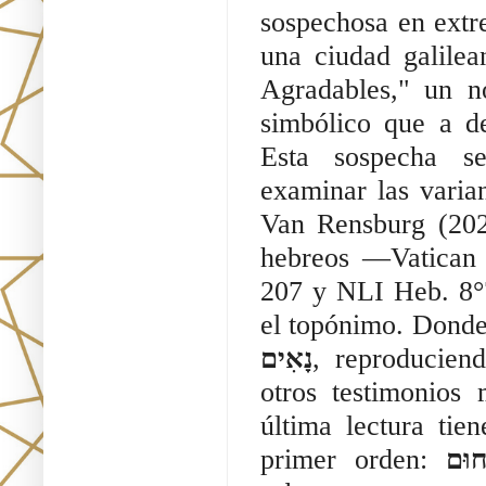
sospechosa en extre
una ciudad galile
Agradables," un n
simbólico que a de
Esta sospecha se
examinar las variant
Van Rensburg (2026
hebreos —Vatican 
207 y NLI Heb. 8°7
el topónimo. Donde
נָאִים
, reproduciend
otros testimonios 
última lectura tie
primer orden: 