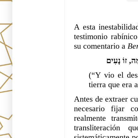
A esta inestabilida
testimonio rabínico
su comentario a 
Ber
ָה, זוֹ נָעִים
(“Y vio el de
tierra que era 
Antes de extraer cua
necesario fijar c
realmente transmi
transliteración q
sistemáticamente po