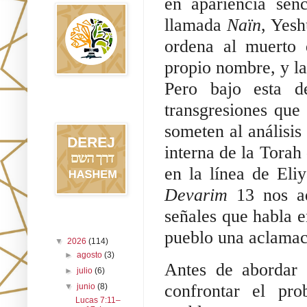
en apariencia senc
llamada 
Naïn
, Yesh
ordena al muerto 
propio nombre, y l
Pero bajo esta de
Blog Derej
transgresiones que
HaShem
someten al análisis 
interna de la Torah
Devarim 
13 nos a
señales que habla e
Archivo del blog
pueblo una aclamaci
▼
2026
(114)
►
agosto
(3)
Antes de abordar l
►
julio
(6)
confrontar el pro
▼
junio
(8)
Lucas 7:11–