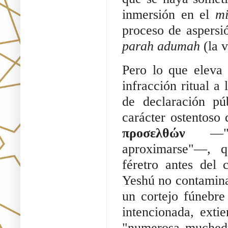
inmersión en el 
mi
parah adumah
 (la 
Pero lo que eleva
infracción ritual a 
de declaración pú
προσελθών 
—"
aproximarse"—, q
féretro antes del 
Yeshú no contamina 
un cortejo fúnebre
intencionada, exti
"numerosa muched