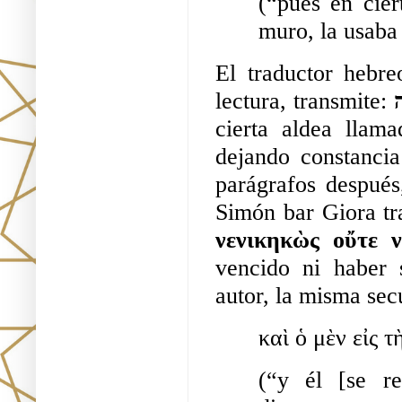
(“pues en cier
muro, la usaba
El traductor hebre
lectura, transmite: 
cierta aldea llama
dejando constancia 
parágrafos después
Simón bar Giora tr
νενικηκὼς οὔτε ν
vencido ni haber 
autor, la misma sec
καὶ ὁ μὲν εἰς τ
(“y él [se re