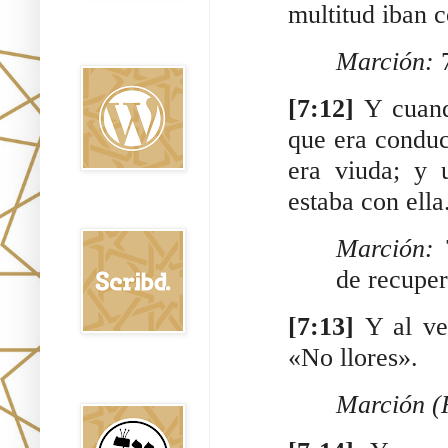
multitud iban c
Oraj HaEmet en
Wordpress elht
Marción:
 
[7:12] 
Y cuand
que era conduc
era viuda; y 
estaba con ella
Scribd
Marción:
 
de recuper
[7:13] 
Y al ve
«No llores».
Shem Tob: Mateo
Hebreo
Marción (