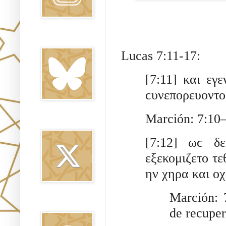
Bluesky
Lucas 7:11-17:
[7:11] και εγε
ϲυνεπορευοντο
Marción: 7:10–
Twitter
[7:12] ωϲ δ
εξεκομιζετο τε
ην χηρα και οχ
Marción: 7
Threads
de recuper