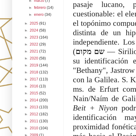
►
marzo
(7)
pasaje lucano, 
►
febrero
(14)
cuestionable: el el
►
enero
(34)
el topónimo compue
►
2025
(91)
distinta de un hip
►
2024
(58)
►
2023
(164)
independiente. Los
►
2022
(29)
(
שם מקום
 — Sirili
►
2021
(72)
►
2020
(58)
su identificación
►
2019
(144)
"Bethany", Jastrow 
►
2018
(132)
con la Galilea. S. K
►
2017
(113)
►
2016
(13)
ms. de Erfurt co
►
2015
(52)
►
2014
(200)
Beit + Niyon
 podr
►
2013
(133)
►
2012
(182)
identificación ma
►
2011
(130)
proximidad fonética
►
2010
(104)
►
2009
(1)