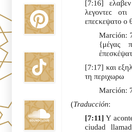
[7:16] ελαβε
λεγοντεϲ οτι
επεϲκεψατο ο θ
Marción: 7
{μέγας π
TikTok
ἐπεσκέψατ
[7:17] και εξη
τη περιχωρω 
Marción: 7
Sound Clound
(
Traducción
:
[7:11]
 Y acont
ciudad llama