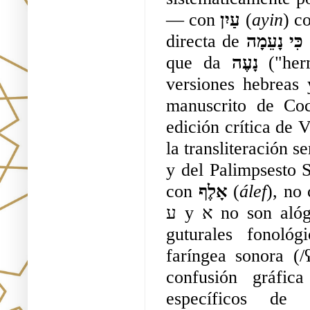
— con 
עַיִן
 (
ayin
) c
directa de 
כִּי נָעֵמָה
 
que da 
נָעֶה 
("her
versiones hebreas
manuscrito de Coc
edición crítica de 
y del Palimpsesto S
con 
אָלֶף
 (
álef
), no 
ע y א no son alógrafos de un mismo fonema sino consonantes 
guturales fonológ
faríngea sonora (/
confusión gráfic
específicos de d