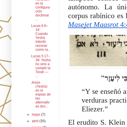
en la
autónomo. La únic
configura
ción
corpus rabínico es
doctrinal
...
Masejet Maasrot
 4:
Lucas 6:6–
16:
Cuando
Yeshú
intentó
razonar
como ra...
Lucas 5:17–
39: Yeshú
no vino a
cumplir la
Torah —
...
Jesús
(Yeshú)
“Y se enseñó a
en el
espejo de
verduras practi
las
alternativ
as doc...
Eliezer.” 
►
mayo
(7)
El erudito S. Klein 
►
abril
(35)