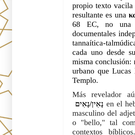
propio texto vacila
resultante es una 
κ
68 EC, no una c
documentales indepe
tannaítica-talmúd
cada uno desde su 
misma conclusión: 
urbano que Lucas l
Templo.
Más revelador aú
 נָאִין/נָאִים 
en el heb
masculino del adjet
o "bello," tal co
contextos bíblic