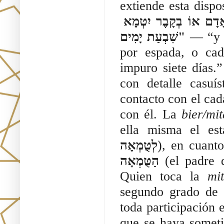
extiende esta dispo
יִגַּע עַל פְּנֵי הַשָּׂדֶה בַּחֲלַל חֶרֶב אוֹ בְמֵת אוֹ בְעֶצֶם אָדָם אוֹ בְקָבֶר יִטְמָא 
שִׁבְעַת יָמִים"
 — “y 
por espada, o cad
impuro siete días.
con detalle casuís
contacto con el cad
con él. La 
bier/mi
ella misma el es
לְטֻמְאָה
), en cuant
הַטֻּמְאָה
 (el padre 
Quien toca la 
mi
segundo grado de 
toda participación e
que se haya someti