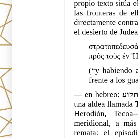
propio texto sitúa e
las fronteras de e
directamente contra
el desierto de Jude
στρατοπεδευσά
πρὸς τοὺς ἐν 
(“y habiendo a
frente a los gu
— en hebreo: 
תקוע
una aldea llamada T
Herodión, Tecoa
meridional, a más
remata: el episo