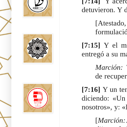
[7:14]  
Y acerc
detuvieron. Y d
[Atestad
Falsos Judíos
formulació
[7:15] 
Y el mu
entregó a su m
Marción:
 
de recuper
פירוש רבנים
לבשורת מתי
[7:16] 
Y un tem
diciendo: «Un
nosotros», y: «
[
Marción:
Sitios