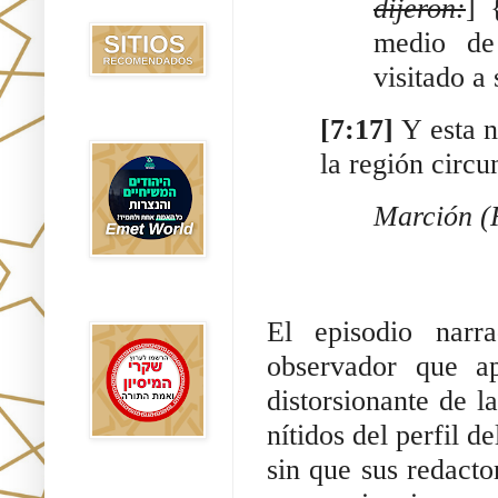
dijeron:
] 
Recomendados
medio de 
visitado a 
[7:17] 
Y esta n
Emet World
la región circu
Marción (
Rak Emet
El episodio narr
observador que apl
distorsionante de la
nítidos del perfil de
sin que sus redacto
Etzem