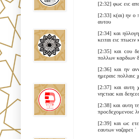
[2:32] φωϲ ειϲ α
[2:33] κ(αι) ην ο
αυτου
Falsos Judíos
[2:34] και ηϋλογ
κειται ειϲ πτωϲιν
[2:35] και ϲου 
πολλων καρδιων δ
[2:36] και ην α
פירוש רבנים
ημεραιϲ πολλαιϲ χ
לבשורת מתי
[2:37] και αυτη
νηϲτιαϲ και δεηϲ
[2:38] και αυτη 
προϲδεχομενοιϲ 
[2:39] και ωϲ ετ
εαυτων ναζαρετ ˙
Sitios
Recomendados