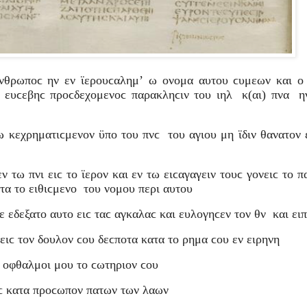
 ανθρωποϲ ην εν ϊερουϲαλημʼ ω ονομα αυτου ϲυμεων και 
ι ευϲεβηϲ προϲδεχομενοϲ παρακληϲιν του ιηλ κ(αι) πνα η
τω κεχρηματιϲμενον ϋπο του πνϲ του αγιου μη ϊδιν θανατον 
εν τω πνι ειϲ το ϊερον και εν τω ειϲαγαγειν τουϲ γονειϲ το 
τα το ειθιϲμενο του νομου περι αυτου
δε εδεξατο αυτο ειϲ ταϲ αγκαλαϲ και ευλογηϲεν τον θν και ει
ειϲ τον δουλον ϲου δεϲποτα κατα το ρημα ϲου εν ειρηνη
οι οφθαλμοι μου το ϲωτηριον ϲου
αϲ κατα προϲωπον πατων των λαων