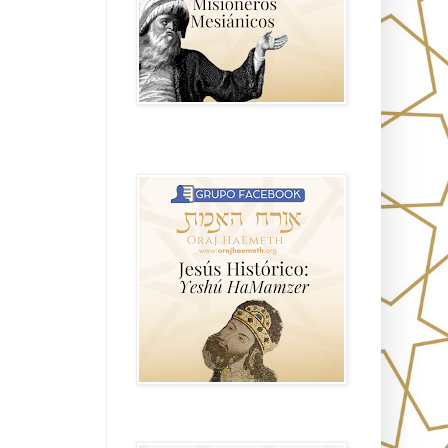
Hablemos de historia, Yeshua o Jesus
el mito mas grande.
Anti misionerismo Mormón