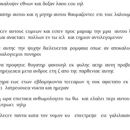
ποκαλυψιν εθνων και δοξαν λαου ϲου ιηλ
 πατηρ αυτου και η μητηρ αυτου θαυμαζοντεϲ επι τοιϲ λαλουμ
ηϲεν αυτουϲ ϲυμεων και ειπεν προϲ μαριαμ την μρα αυτου 
 και αναϲταϲι πολλων εν τω ιϲλ και ϲημιον αντιλεγομενον
δε αυτηϲ την ψυχην διελευϲεται ρομφαια οπωϲ αν αποκαλ
ιαλογιϲμοι πονηροι
ννα προφητιϲ θυγατηρ φανουηλ εκ φυληϲ αϲηρ αυτη προβε
ηρε̣υ̣ϲαϲα μετα ανδροϲ ετη ζ απο τηϲ παρθενιαϲ αυτηϲ
 χηρα εωϲ ετων εβδομηκοντα τεϲϲαρων η ουκ αφιϲτατο εκ
εϲι λατρευουϲα νυκτα και ημεραν
τη ωρα επιϲταϲα ανθωμολογιτο τω θω και ελαλει περι αυτου
λυτρωϲι ιηλμ
ελεϲεν παντα κατα τον νομον κυ επεϲτρεψε ειϲ γαλιλαιαν