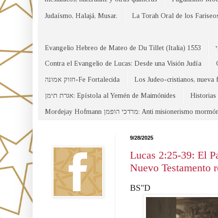
Judaísmo, Halajá, Musar.
La Torah Oral de los Fariseo
Evangelio Hebreo de Mateo de Du Tillet (Italia) 1553
Contra el Evangelio de Lucas: Desde una Visión Judía
חזוק אמונה-Fe Fortalecida
Los Judeo-cristianos, nueva 
אגרת תימן: Epístola al Yemén de Maimónides
Historias
Mordejay Hofmann מרדכי הופמן: Anti misionerismo mormó
Facebook
9/28/2025
Lucas 2:25-39: El P
Nuevo Testamento rev
BS"D
Canal WhatsApp