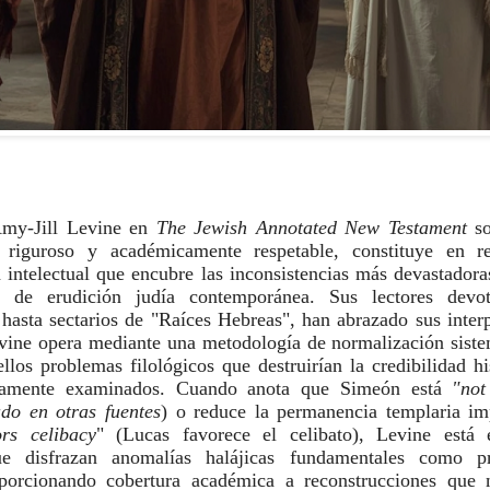
 Amy-Jill Levine en
The Jewish Annotated New Testament
so
 riguroso y académicamente respetable, constituye en r
n intelectual que encubre las inconsistencias más devastadora
 de erudición judía contemporánea. Sus lectores devot
hasta sectarios de "Raíces Hebreas", han abrazado sus inter
evine opera mediante una metodología de normalización siste
los problemas filológicos que destruirían la credibilidad hi
stamente examinados. Cuando anota que Simeón está
"not 
do en otras fuentes
) o reduce la permanencia templaria im
rs celibacy
" (Lucas favorece el celibato), Levine está
que disfrazan anomalías halájicas fundamentales como pr
proporcionando cobertura académica a reconstrucciones que