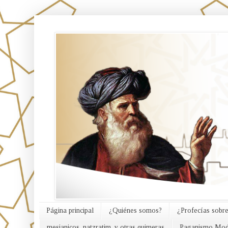
אורח האמת
Página principal
¿Quiénes somos?
¿Profecías sobre
mesianicos, natzratim, y otras quimeras
Paganismo Mod