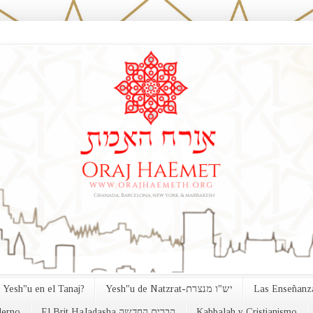
 Yesh"u en el Tanaj?
Yesh"u de Natzrat-יש"ו מנצרת
Las Enseñanza
erno
El Brit HaJadasha הברית החדשה
Kabbalah y Cristianismo