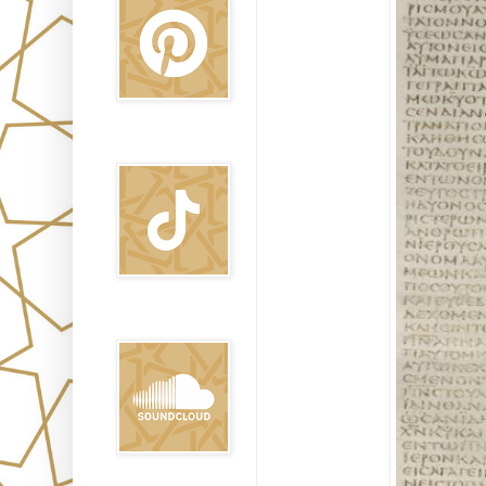
TikTok
Sound Clound