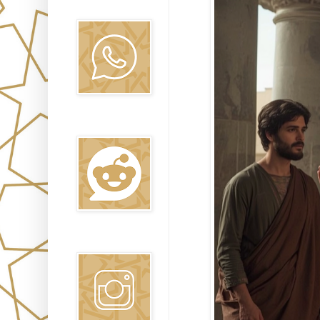
Oraj HaEmet
Reddit
Instagram