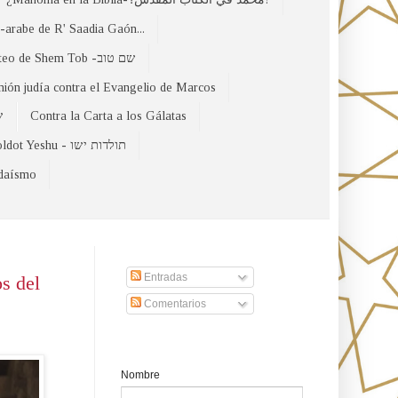
arabe de R' Saadia Gaón...
El Evangelio Hebreo de Mateo de Shem Tob -שם טוב
nión judía contra el Evangelio de Marcos
של
Contra la Carta a los Gálatas
Toldot Yeshu - תולדות ישו
udaísmo
Suscribirse a nuestro sito
Entradas
s del
Comentarios
Formulario de contacto
Nombre