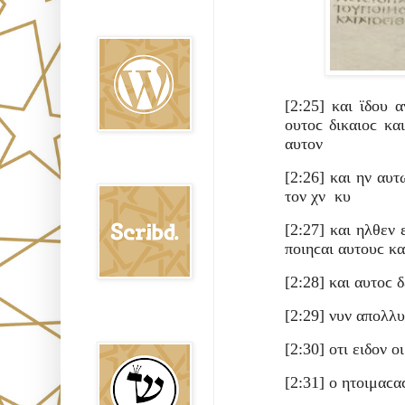
Oraj HaEmet en
Wordpress elht
[2:25] και ϊδου
ουτοϲ δικαιοϲ κα
αυτον
Scribd
[2:26] και ην αυ
τον χν κυ
[2:27] και ηλθεν 
ποιηϲαι αυτουϲ κα
[2:28] και αυτοϲ 
[2:29] νυν απολλυ
Shem Tob: Mateo
Hebreo
[2:30] οτι ειδον 
[2:31] ο ητοιμαϲ