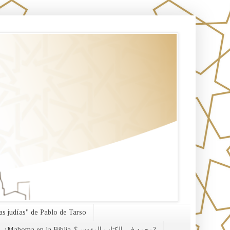
s judías" de Pablo de Tarso
¿Mahoma en la Biblia-محمد في الكتاب المقدس؟?