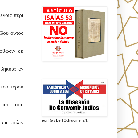
Isaías 53 en griego
ενοιϲ περι
ϊδου ουτοϲ
υφθωϲιν εκ
βηκυϊα εν
La obsesión de convertir judíos
 του ϊερου
 παϲι τοιϲ
por Rav Berl Schtudiner z"l.
 ειϲ πολιν
¿Quiénes eran los Nazarenos?