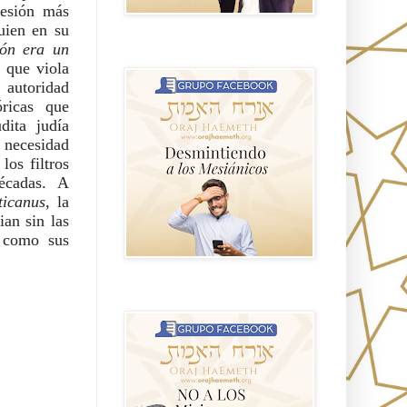
resión más
uien en su
ón era un
GRUPO sendero
 que viola
 autoridad
óricas que
dita judía
 necesidad
los filtros
écadas. A
ticanus
, la
ian sin las
m como sus
NO A LOS MISIONEROS MESIÁNICOS