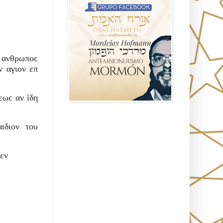
ο ανθρωποϲ
ν αγιον επ
εωϲ αν ϊδη
Seguidores
παιδιον του
πεν