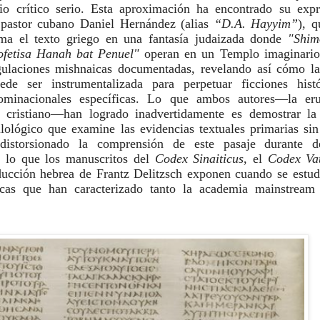
nio crítico serio. Esta aproximación ha encontrado su exp
l pastor cubano Daniel Hernández (alias
“D.A. Hayyim”
), q
ma el texto griego en una fantasía judaizada donde
"Shim
ofetisa Hanah bat Penuel"
operan en un Templo imaginario
gulaciones mishnaicas documentadas, revelando así cómo la
de ser instrumentalizada para perpetuar ficciones hist
ominacionales específicas. Lo que ambos autores—la eru
io cristiano—han logrado inadvertidamente es demostrar la
ilológico que examine las evidencias textuales primarias sin 
distorsionado la comprensión de este pasaje durante d
á lo que los manuscritos del
Codex Sinaiticus
, el
Codex Va
aducción hebrea de Frantz Delitzsch exponen cuando se estud
icas que han caracterizado tanto la academia mainstrea