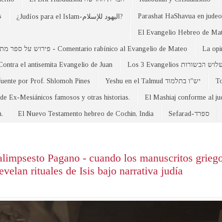
s
Parashat HaShavua en judeo-
¿Judíos para el Islam-اليهود للإسلام?
פירוש על ספר מתי - Comentario rabínico al Evangelio de Mateo
La opi
Contra el antisemita Evangelio de Juan
Los 3 Evangelios וש הבשורות
fuente por Prof. Shlomoh Pines
Yeshu en el Talmud יש"ו בתלמוד
 de Ex-Mesiánicos famosos y otras historias.
El Mashiaj conforme al j
n.
El Nuevo Testamento hebreo de Cochin, India
Sefarad-ספרד
alimpsesto Pagano - cuando los manuscritos griego
elan rituales de Isis bajo narrativa judía