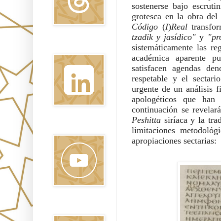
sostenerse bajo escruti
grotesca en la obra de
Código
(
I
)
Real
transfor
tzadik y jasídico"
y
"pr
sistemáticamente las re
Linkedin
académica aparente pue
satisfacen agendas den
respetable y el sectar
urgente de un análisis f
apologéticos que han 
continuación se revelar
Peshitta
siríaca y la tr
Youtube
limitaciones metodológ
apropiaciones sectarias:
Pinterest