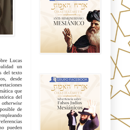
bre Lucas
ealidad un
Advertencia sobre Falsos Judíos
Mesíanicos
s del texto
os, desde
pretaciones
mática que
stórica del
otherwise
posible de
 empleando
eferencias
 no pueden