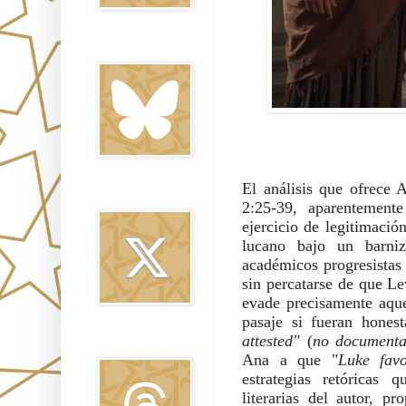
Bluesky
El análisis que ofrece
Twitter
2:25-39, aparentemente
ejercicio de legitimació
lucano bajo un barniz
académicos progresistas 
sin percatarse de que L
evade precisamente aquel
pasaje si fueran hone
attested"
(
no documenta
Threads
Ana a que "
Luke favo
estrategias retóricas 
literarias del autor, 