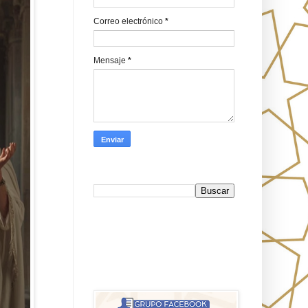
Correo electrónico
*
Mensaje
*
Busca en Oraj HaEmeth
FB
אורח האמת-Oraj HaEmet: Anti-
misionerismo mesiánico