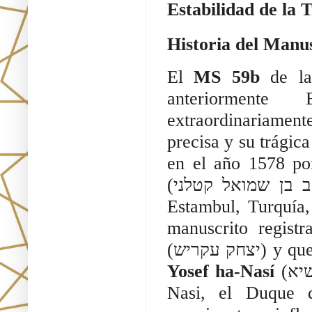
Estabilidad de la 
Historia del Manu
El
MS 59b
de la 
anteriormente 
extraordinariamen
precisa y su trágic
en el año 1578 po
(יעקב בן שמואל קטלני) en la ciudad de Constantinopla, actual
Estambul, Turquía,
manuscrito regis
(ק עקריש
Yosef ha-Nasí
(יוסף הנשיא), también conocido como Don Joseph
Nasi, el Duque 