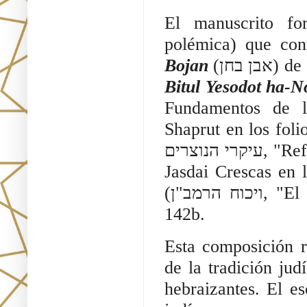
El manuscrito f
polémica) que cont
Bojan
( בחן
Bitul Yesodot ha-N
Fundamentos de l
Shaprut en los fol
עיקרי הנוצרים, "Refutación de los Principios de los Cristianos") de
Jasdai Crescas en 
(ויכוח הרמב"ן, "El Debate de Najmánides") en los folios 137b-
142b.
Esta composición r
de la tradición judí
hebraizantes. El e