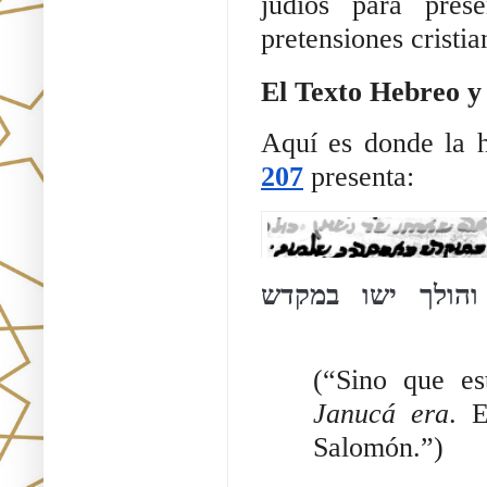
judíos para pres
pretensiones cristia
El Texto Hebreo y
Aquí es donde la h
207
presenta:
והולך ישו במקדש
(“Sino que es
Janucá era
. 
Salomón.”)