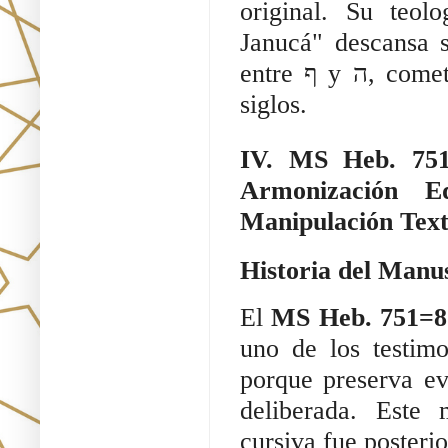
original. Su teol
Janucá" descansa sobre un
entre ף y ה, cometida por un copista cansado hace más de tres
siglos.
IV. MS Heb. 751
Armonización Ed
Manipulación Text
Historia del Manu
El
MS Heb. 751=8
uno de los testimo
porque preserva evi
deliberada. Este 
cursiva fue posteri