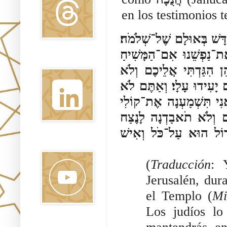
en los testimonios 
קְדָּשׁ בְּאוּלָם שֶׁל־שְׁלֹמֹה׃
ֶת־נַפְשֵׁנוּ אִם־הַמָּשִׁיחַ
Linkedin
ֵן הִגַּדְתִּי אֲלֵיכֶם וְלֹא
יָעִידוּ עָלָי׃ וְאַתֶּם לֹא
נִי תִּשְׁמַעְנָה אֶת־קוֹלִי
וֹלָם וְלֹא תֹאבַדְנָה לָנֶצַח
ָדוֹל הוּא עַל־כֹּל וְאִישׁ
Youtube
(
Traducción
: 
Jerusalén, dur
el Templo (
Mi
Los judíos lo
Pinterest