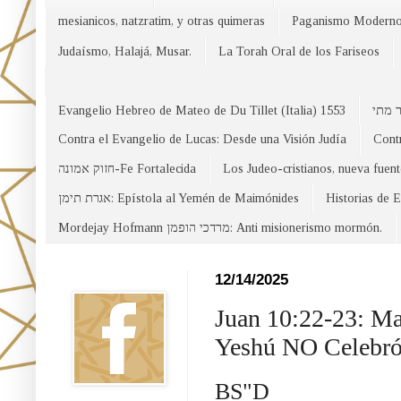
mesianicos, natzratim, y otras quimeras
Paganismo Modern
Judaísmo, Halajá, Musar.
La Torah Oral de los Fariseos
Evangelio Hebreo de Mateo de Du Tillet (Italia) 1553
Contra el Evangelio de Lucas: Desde una Visión Judía
Contr
חזוק אמונה-Fe Fortalecida
Los Judeo-cristianos, nueva fuen
אגרת תימן: Epístola al Yemén de Maimónides
Historias de 
Mordejay Hofmann מרדכי הופמן: Anti misionerismo mormón.
Facebook
12/14/2025
Juan 10:22-23: Ma
Yeshú NO Celebró
BS"D