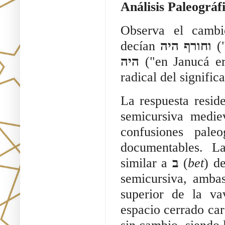
Análisis Paleográ
Observa el cambio
decían
וחורף היה
("
היה
("en Janucá er
radical del signific
La respuesta reside
semicursiva mediev
confusiones pale
documentables. L
similar a
ב
(
bet
) d
semicursiva, ambas
superior de la va
espacio cerrado cara