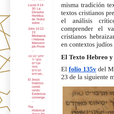
misma tradición te
Lucas 4:14-
30: La
textos cristianos pr
Derasha
Herética
el análisis críti
de Yeshú
sobre ...
comprender el va
John 10:22-
23:
cristianos hebraiz
Mediaeva
l Hebrew
en contextos judíos 
Manuscri
pts Prove
...
El Texto Hebreo y
יוחנן י:כב-כג:
כתבי יד
עבריים
מימי
El
folio 135v
del MS
הביניים
מוכיחים...
23 de la siguiente 
El Jesús
histórico
comió
cerdo:
Evidencia
converge.
..
The
Historical