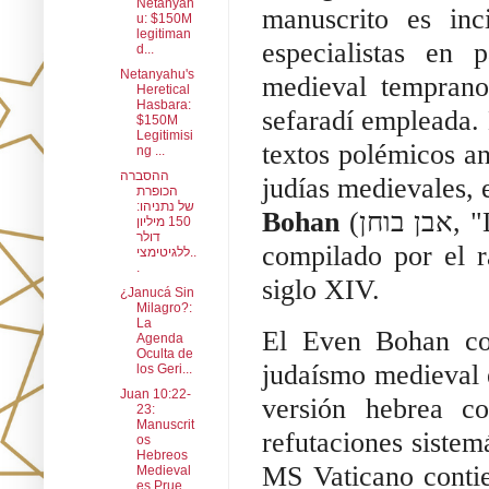
Netanyah
manuscrito es inc
u: $150M
legitiman
especialistas en 
d...
Netanyahu's
medieval temprano 
Heretical
Hasbara:
sefaradí empleada. 
$150M
Legitimisi
textos polémicos an
ng ...
ההסברה
judías medievales, 
הכופרת
של נתניהו:
Bohan
(אבן בוחן, "La Piedra de Prueba" o "La Piedra de Toque")
150 מיליון
דולר
compilado por el 
ללגיטימצי..
.
siglo XIV.
¿Janucá Sin
Milagro?:
La
El Even Bohan con
Agenda
Oculta de
judaísmo medieval e
los Geri...
Juan 10:22-
versión hebrea c
23:
Manuscrit
refutaciones sistem
os
Hebreos
MS Vaticano contie
Medieval
es Prue...