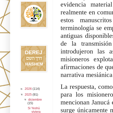
evidencia materia
realmente en comu
estos manuscrit
terminología se em
antiguas disponibl
Blog Derej
HaShem
de la transmisió
introdujeron las 
misioneros explot
afirmaciones de que
narrativa mesiánica
Archivo del blog
La respuesta, como
►
2026
(114)
para los misioner
▼
2025
(91)
▼
diciembre
mencionan Janucá en
(15)
surge únicamente m
Si Yeshú
viviera