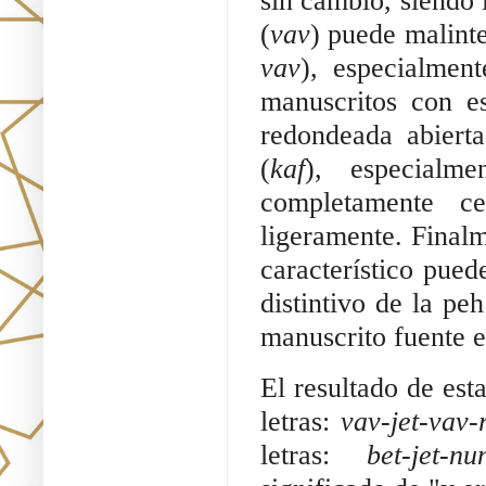
sin cambio, siendo
(
vav
) puede malint
vav
), especialment
manuscritos con e
redondeada abiert
(
kaf
), especialm
completamente c
ligeramente. Final
característico pue
distintivo de la pe
manuscrito fuente e
El resultado de est
letras:
vav-jet-vav-
letras:
bet-jet-nu