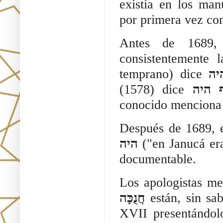
existía en los man
por primera vez com
Antes de 1689, 
consistentemente 
temprano) dice
יה
(1578) dice
ף היה
conocido mencion
Después de 1689, 
היה
("en Janucá era
documentable.
Los apologistas me
חֲנֻכָּה
están, sin sab
XVII presentándolo