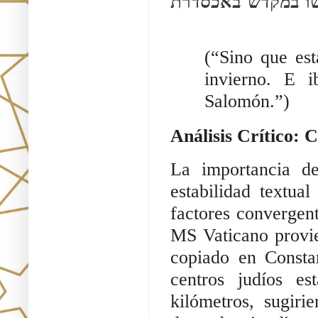
ישו במקדש באכסדרת
(“Sino que est
invierno. E 
Salomón.”)
Análisis Crítico: 
La importancia d
estabilidad textual
factores convergent
MS Vaticano provi
copiado en Consta
centros judíos e
kilómetros, sugiri