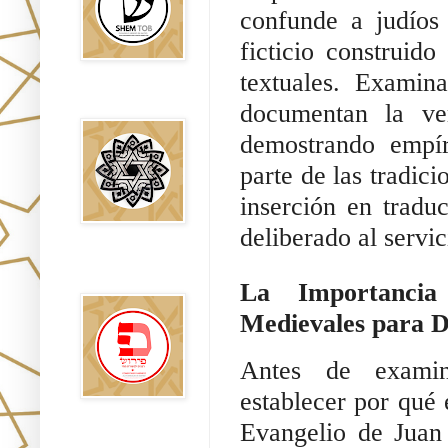
confunde a judíos
ficticio construido
textuales. Examin
Falsos Judíos
documentan la ve
demostrando empí
parte de las tradici
inserción en tradu
deliberado al servi
פירוש רבנים
לבשורת מתי
La Importancia
Medievales para D
Antes de examin
establecer por qué 
Evangelio de Juan 
Sitios