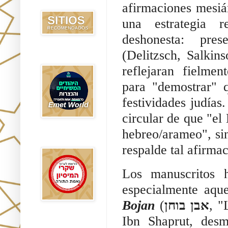
Recomendados
afirmaciones mesiá
una estrategia r
deshonesta: pres
(Delitzsch, Salkin
Emet World
reflejaran fielmen
para "demostrar" 
festividades judías
circular de que "el
hebreo/arameo", si
Rak Emet
respalde tal afirma
Los manuscritos 
especialmente aque
Bojan
(
אבן בוחן
, "
Ibn Shaprut, desm
Etzem