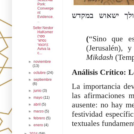
Jesus Ate
Pork:
Converge
nt
ולך ישאוש במקדש
Evidence.
..
Sefer Nestor
HaKomer
(ספר
(
“Sino que e
נסתור
הכומר):
(Jerusalén), 
Aviva la
c...
Mikdash
(Temp
►
noviembre
(13)
Análisis Crítico:
►
octubre
(24)
►
septiembre
(6)
La importancia dev
►
junio
(3)
las afirmaciones m
►
mayo
(11)
ausente: no hay m
►
abril
(5)
►
marzo
(5)
festividad específ
►
febrero
(5)
textuales fundament
►
enero
(4)
►
2024
(58)