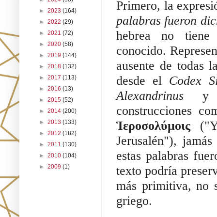
Primero, la expres
►
2023
(164)
palabras fueron dic
►
2022
(29)
hebrea no tiene 
►
2021
(72)
►
2020
(58)
conocido. Represen
►
2019
(144)
ausente de todas l
►
2018
(132)
desde el
Codex Si
►
2017
(113)
►
2016
(13)
Alexandrinus
y
►
2015
(52)
construcciones c
►
2014
(200)
Ἱεροσολύμοις
("Y 
►
2013
(133)
►
2012
(182)
Jerusalén"), jamás
►
2011
(130)
estas palabras fuer
►
2010
(104)
►
2009
(1)
texto podría preser
más primitiva, no 
griego.