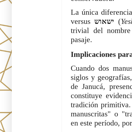
La única diferenci
versus
ישאוש
(
Yes
trivial del nombre
pasaje.
Implicaciones para
Cuando dos manusc
siglos y geografía
de Janucá, presen
constituye evidenci
tradición primitiva
manuscritas" o "tr
en este período, po