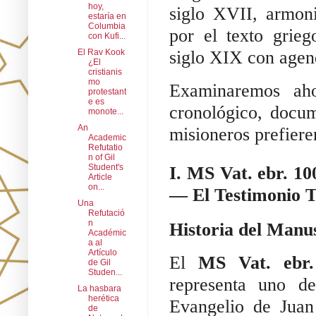
hoy,
siglo XVII, armoni
estaría en
Columbia
por el texto grie
con Kufi...
siglo XIX con agend
El Rav Kook
¿El
cristianis
mo
Examinaremos aho
protestant
e es
cronológico, docum
monote...
An
misioneros prefiere
Academic
Refutatio
n of Gil
Student's
I. MS Vat. ebr. 10
Article
on...
— El Testimonio T
Una
Refutació
n
Historia del Manu
Académic
a al
Artículo
El
MS Vat. ebr.
de Gil
Studen...
representa uno de
La hasbara
herética
Evangelio de Juan
de