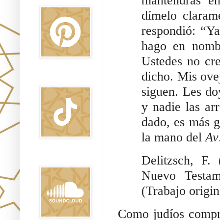
mantendrás e
dímelo claram
respondió: “Ya
hago en nom
Ustedes no cr
dicho. Mis ove
TikTok
siguen. Les d
y nadie las a
dado, es más g
la mano del
Av
Delitzsch, F. (1996).  הברית החדשה
Sound Clound
Nuevo Testam
(Trabajo origin
Como judíos compro