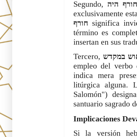
Segundo,
חורף היה
exclusivamente est
חורף
significa invi
término es comple
insertan en sus tra
Tercero,
וש במקדש
empleo del verbo
indica mera prese
litúrgica alguna.
Salomón") designa
santuario sagrado d
Implicaciones Dev
Si la versión he