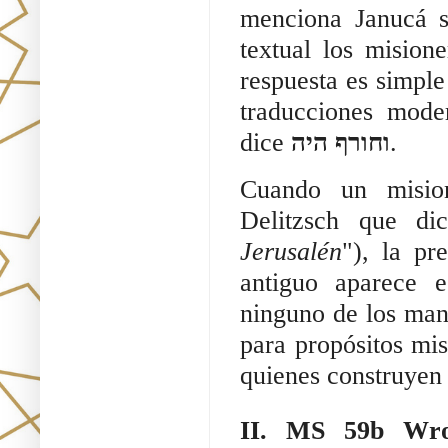
menciona Janucá s
textual los misio
respuesta es simple
traducciones mode
dice
וחורף היה
.
Cuando un misio
Delitzsch que d
Jerusalén
"), la pr
antiguo aparece e
ninguno de los manu
para propósitos mis
quienes construyen s
II. MS 59b Wroc