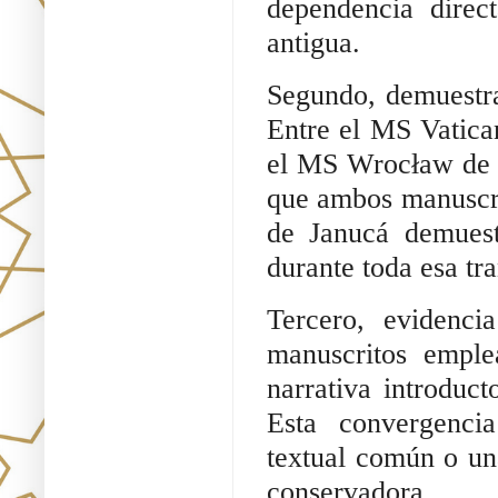
dependencia direc
antigua.
Segundo, demuestra 
Entre el MS Vatica
el MS Wrocław de 1
que ambos manuscri
de Janucá demuest
durante toda esa tr
Tercero, evidenci
manuscritos empl
narrativa introduc
Esta convergencia
textual común o un
conservadora.