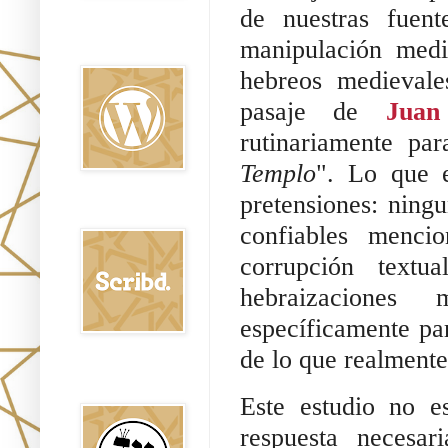
de nuestras fuent
Oraj HaEmet en
manipulación medi
Wordpress elht
hebreos medievale
pasaje de
Juan
rutinariamente pa
Templo
". Lo que e
pretensiones: ning
Scribd
confiables mencio
corrupción text
hebraizaciones
específicamente pa
de lo que realmente
Shem Tob: Mateo
Hebreo
Este estudio no e
respuesta necesa