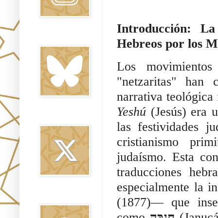
Introducción: La
Bluesky
Hebreos por los Mi
Los movimientos
"netzaritas" han 
narrativa teológic
Yeshú
(Jesús) era 
Twitter
las festividades j
cristianismo pri
judaísmo. Esta co
traducciones heb
especialmente la i
Threads
(1877)— que inser
como
חֲנֻכָּה
(Janucá