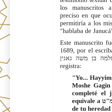
los manuscritos a
preciso en que ocu
permitiría a los mi
"hablaba de Janucá
Este manuscrito fue copiado 
1689, por el escri
שלמה בן משה גאגין). El colofón preservado en el folio 
registra:
"Yo... Hayyim
Moshe Gagin d
completé el juev
equivale a תמ"ט según el año 1689, y planté en la montaña
de tu heredad