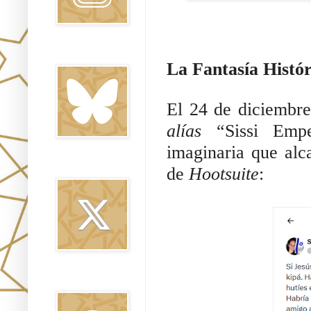
Bluesky
La Fantasía Histór
El 24 de diciembre
alías
“Sissi Emp
imaginaria que alc
Twitter
de
Hootsuite
:
Threads