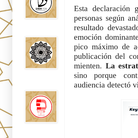
Esta declaración 
personas según an
resultado devasta
Falsos Judíos
emoción dominante
pico máximo de ac
publicación del c
mienten.
La estrat
sino porque cont
פירוש רבנים
audiencia detectó v
לבשורת מתי
Sitios