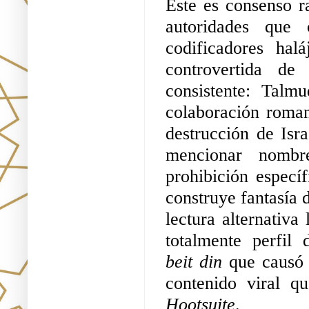
Este es consenso ra
autoridades que 
codificadores hal
controvertida de
consistente: Talm
colaboración roman
destrucción de Isr
mencionar nombres
prohibición especí
construye fantasía 
lectura alternativa
totalmente perfil
beit din
 que causó
Hootsuite
.