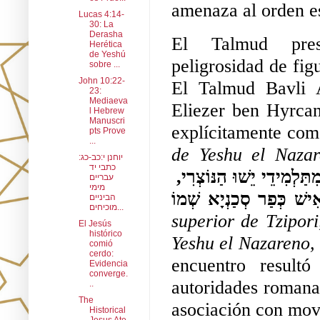
amenaza al orden e
Lucas 4:14-
30: La
Derasha
El Talmud prese
Herética
de Yeshú
peligrosidad de fig
sobre ...
John 10:22-
El Talmud Bavli A
23:
Mediaeva
Eliezer ben Hyrcan
l Hebrew
Manuscri
explícitamente co
pts Prove
...
de Yeshu el Nazar
יוחנן י:כב-כג:
כתבי יד
מְהַלֵּךְ בַּשּׁוּק הָעֶלְיוֹן שֶׁל צִיפּוֹרִי, וּמָצָאתִי אָדָם אֶחָד מִתַּלְמִידֵי יֵשׁוּ הַנּוֹצְרִי, 
עבריים
מימי
הביניים
מוכיחים...
superior de Tzipori
El Jesús
histórico
Yeshu el Nazareno,
comió
cerdo:
encuentro resultó
Evidencia
converge.
autoridades romana
..
The
asociación con movi
Historical