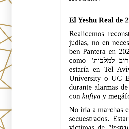
El Yeshu Real de 2
Realicemos reconst
judías, no en neces
ben Pantera en 20
como "
וב למלכות
estaría en Tel Av
University o UC Be
durante alarmas de
con 
kufiya 
y megáf
No iría a marchas e
secuestrados. Esta
víctimas de 
"instr