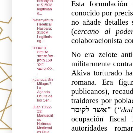
Netanyah
Esta formulación 
u: $150M
legitiman
conocido por precis
d...
no añade detalles 
Netanyahu's
Heretical
Hasbara:
(
cercano al poder
$150M
Legitimisi
colaboracionista c
ng ...
ההסברה
הכופרת
No era zelote ant
של נתניהו:
150 מיליון
militarmente contra
דולר
ללגיטימצי..
Akiva torturado ha
.
¿Janucá Sin
romana. Era figur
Milagro?:
La
publicanos), recau
Agenda
Oculta de
traidores por pobla
los Geri...
Juan 10:22-
אשר לקיסר"
 (
“dad
23:
Manuscrit
ocupación fiscal 
os
Hebreos
autoridades roma
Medieval
es Prue...