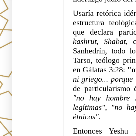
Usaría retórica idén
estructura teológi
kashrut
, 
Shabat
, c
Sanhedrín, todo lo
Tarso, teólogo pri
en Gálatas 3:28: 
"ο
ni griego... porque
de particularismo 
"no hay hombre n
legítimas"
,
 "no hay
étnicos".
Entonces Yeshu m