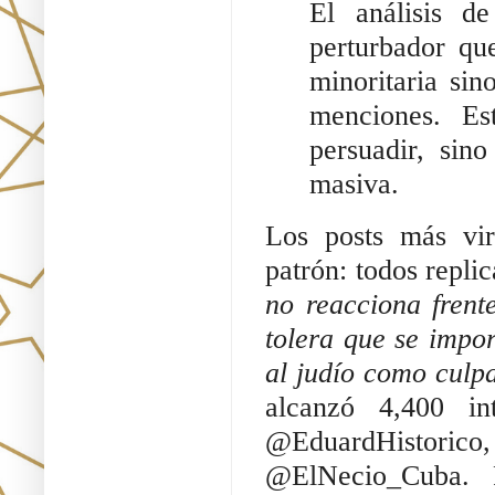
El análisis 
perturbador qu
minoritaria si
menciones. Es
persuadir, sin
masiva.
Los posts más vir
patrón: todos repli
no reacciona frent
tolera que se impo
al judío como culpa
alcanzó 4,400 in
@EduardHistor
@ElNecio_Cuba. P