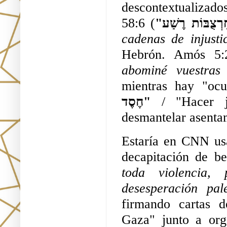
descontextualizados
58:6 (
cadenas de injusti
Hebrón. Amós 5:
abominé vuestras 
mientras hay "ocu
חֶסֶד"
 / "Hacer ju
desmantelar asentam
Estaría en CNN us
decapitación de b
toda violencia,
desesperación pal
firmando cartas d
Gaza" junto a orga