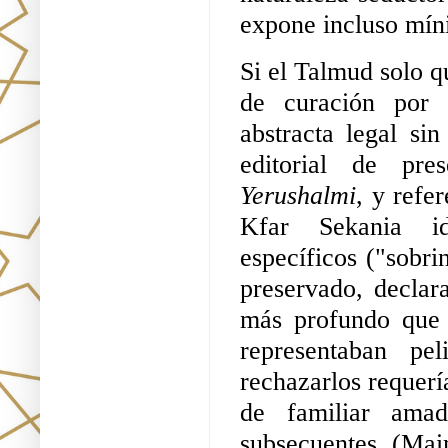
expone incluso mí
Si el Talmud solo qu
de curación por
abstracta legal si
editorial de pre
Yerushalmi
, y refe
Kfar Sekania id
específicos ("sobr
preservado, declar
más profundo que 
representaban pe
rechazarlos requería
de familiar amado
subsecuentes (Mai