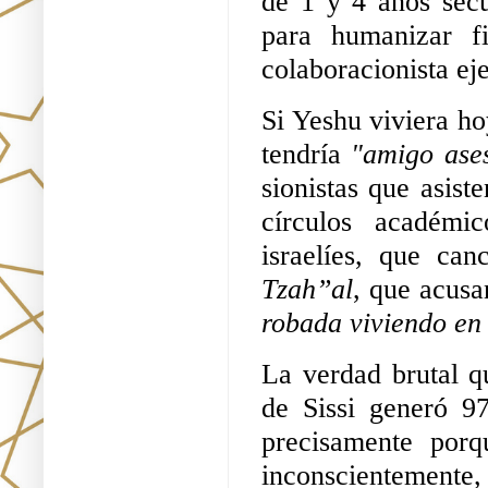
de 1 y 4 años sec
para humanizar f
colaboracionista ej
Si Yeshu viviera ho
tendría 
"amigo ase
sionistas que asiste
círculos académi
Tzah”al
, que acusa
robada viviendo en
La verdad brutal q
de Sissi generó 9
precisamente porqu
inconscientemente, 