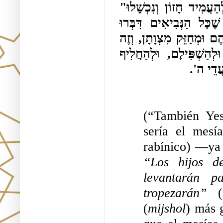
בּוֹ דָּנִיֵּאל, שֶׁנֶּאֱמַר "וּבְנֵי פָּרִיצֵי עַמְּךָ יִנַּשְּׂאוּ לְהַעֲמִיד חָזוֹן וְנִכְשָׁלוּ" 
(דניאל יא, יד). וְכִי יֵשׁ מִכְשׁוֹל גָּדוֹל מִזֶּה, שֶׁכָּל הַנְּבִיאִים דִּבְּרוּ 
שֶׁהַמָּשִׁיחַ גּוֹאֵל יִשְׂרָאֵל וּמוֹשִׁיעָם, וּמְקַבֵּץ נִדְחֵיהֶם וּמְחַזֵּק מִצְוָתָן, וְזֶה 
גָּרַם לְאַבֵּד יִשְׂרָאֵל בַּחֶרֶב, וּלְפַזֵּר שְׁאֵרִיתָם וּלְהַשְׁפִּילָם, וּלְהַחֲלִיף 
לְעֲדֵי ה
(“También Ye
sería el mesí
rabínico) —ya 
“Los hijos d
levantarán p
tropezarán”
 (
(
mijshol
) más 