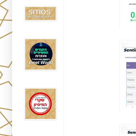
Recomendados
Emet World
Rak Emet
Etzem