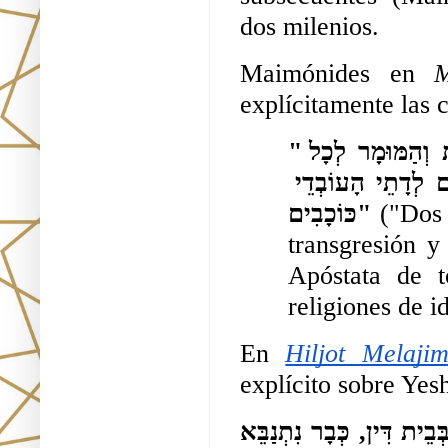
dos milenios.
Maimónides en 
M
explícitamente las c
"שְׁנַיִם הֵם הַמּוּמָרִים מִיִּשְׂרָאֵל. הַמּוּמָר לַעֲבֵרָה אַחַת וְהַמּוּמָר לְכָל 
הַתּוֹרָה כֻּלָּהּ... מוּמָר לְכָל הַתּוֹרָה כֻּלָּהּ כְּגוֹן הַחוֹזְרִים לְדָתֵי הָעוֹבְדֵי 
כּוֹכָבִים" 
("Dos 
transgresión y 
Apóstata de t
religiones de id
En 
Hiljot Melaji
explícito sobre Yes
אַף יֵשׁוּעַ הַנּוֹצְרִי שֶׁדִּימָה שֶׁיִּהְיֶה מָשִׁיחַ, וְנֶהֱרָג בְּבֵית דִּין, כְּבָר נִתְנַבֵּא 