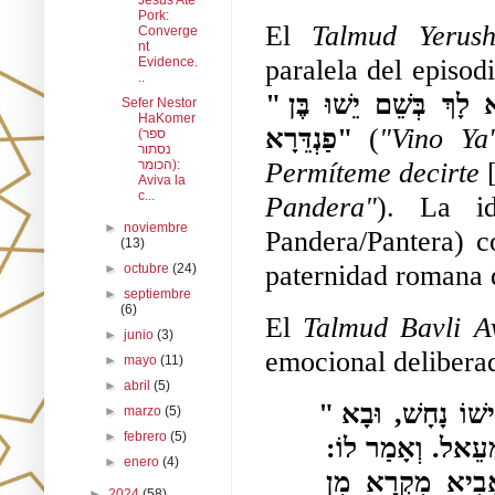
Jesus Ate
Pork:
El 
Talmud Yerus
Converge
nt
paralela del episo
Evidence.
..
"וּבָא יַעֲקֹב אִישׁ כְּפַר סָמָא לְרַפּוֹתוֹ. אָמַר לוֹ. נֵימָא לָךְ בְּשֵׁם יֵשׁוּ בֶּן 
Sefer Nestor
HaKomer
פַנְדֵּרָא"
 (
"Vino Ya
(ספר
נסתור
Permíteme decirte 
הכומר):
Aviva la
c...
Pandera"
). La id
►
noviembre
Pandera/Pantera) c
(13)
paternidad romana 
►
octubre
(24)
►
septiembre
(6)
El 
Talmud Bavli A
►
junio
(3)
emocional delibera
►
mayo
(11)
►
abril
(5)
"מַעֲשֶׂה בְּבֶן דָּמָא בֶּן אֲחוֹתוֹ שֶׁל רַבִּי יִשְׁמָעֵאל שֶׁהִכִּישׁוֹ נָחָשׁ, וּבָא 
►
marzo
(5)
►
febrero
(5)
יַעֲקֹב אִישׁ כְּפַר סְכַנְיָא לְרַפּאוֹתוֹ, וְלֹא הִנִּיחוֹ רַבִּי יִשְׁמָעֵאל. וְאָמַר לוֹ: 
►
enero
(4)
רַבִּי יִשְׁמָעֵאל אָחִי! הַנַּח לוֹ וְאֵרָפֵא מִמֶּנּוּ, וַאֲנִי אָבִיא מִקְרָא מִן 
►
2024
(58)