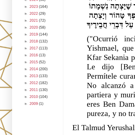
הַתּוֹרָה שֶׁהוּא מוּתָּר, וְלֹא הִסְפִּיק לִגְמוֹר אֶת הַדָּבָר עַד שֶׁיָּצְתָה נִשְׁמָתוֹ 
►
2023
(164)
וָמֵת. קָרָא עָלָיו רַבִּי יִשְׁמָעֵאל: אַשְׁרֶיךָ בֶּן דָּמָא, שֶׁגּוּפְךָ טָהוֹר וְיָצְתָה 
►
2022
(29)
►
2021
(72)
►
2020
(58)
►
2019
(144)
("Ocurrió in
►
2018
(132)
Yishmael, que
►
2017
(113)
Kfar Sekania pa
►
2016
(13)
►
2015
(52)
Le dijo [Be
►
2014
(200)
Permítele cura
►
2013
(133)
►
2012
(182)
No alcanzó a 
►
2011
(130)
partiera y mur
►
2010
(104)
eres Ben Dama
►
2009
(1)
pureza, y no tr
El Talmud Yerushal