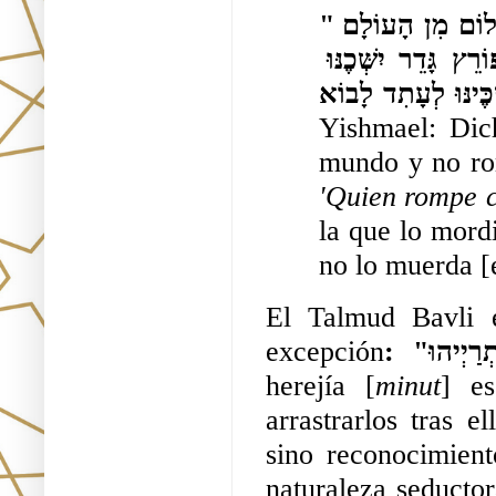
"אָמַר לוֹ רִבִּי יִשְׁמָעֵאל. אַשְׁרֶיךָ בֶּן דָּמָה. שֶׁיָּצָאתָ בְשָׁלוֹם מִן הָעוֹלָם 
וְלֹא פָרַצְתָּ גְדֵירָן שֶׁלַּחֲכָמִים. לְקַיֵים מַה שֶׁנֶּאֱמַר וּפוֹרֵץ גָּדֵר יִשְּׁכֶנּוּ 
Yishmael: Dic
mundo y no rom
'Quien rompe c
la que lo mordi
no lo muerda [
El Talmud Bavli e
excepción
herejía [
minut
] es
arrastrarlos tras el
sino reconocimient
naturaleza seducto