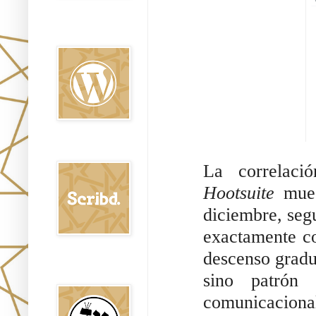
Oraj HaEmet en
Wordpress elht
Scribd
La correlaci
Hootsuite
mue
diciembre, seg
exactamente co
descenso gradua
Shem Tob: Mateo
Hebreo
sino patrón 
comunicacional