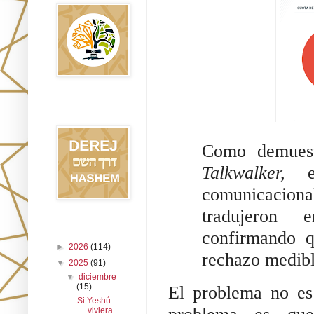
Blog Derej
HaShem
Como demuest
Talkwalker,
el
comunicaciona
tradujeron 
Archivo del blog
confirmando q
►
2026
(114)
rechazo medib
▼
2025
(91)
▼
diciembre
(15)
El problema no es
Si Yeshú
viviera