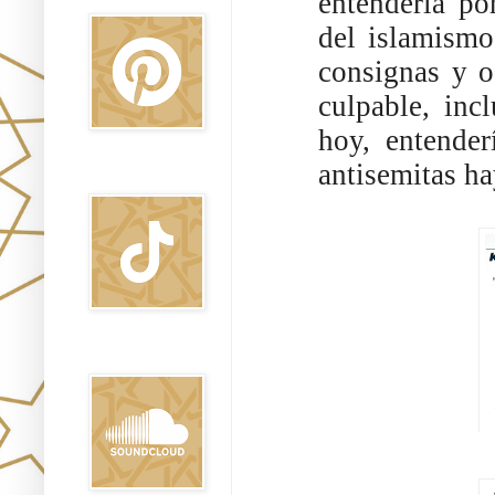
entendería po
del islamismo
consignas y o
culpable, inc
hoy, entende
antisemitas ha
TikTok
Sound Clound