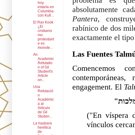
problema es que 
hoy,
estaría en
absolutamente cad
Columbia
con Kufi...
Pantera
, construy
El Rav Kook
rabínico de dos mil
¿El
cristianis
mo
exactamente el tipo
protestant
e es
monote...
Las Fuentes Talmú
An
Academic
Refutatio
Comencemos con
n of Gil
Student's
contemporáneas, 
Article
on...
engagement. El 
Tal
Una
Refutació
n
Académic
a al
Artículo
de Gil
("En víspera 
Studen...
vínculos cercan
La hasbara
herética
de