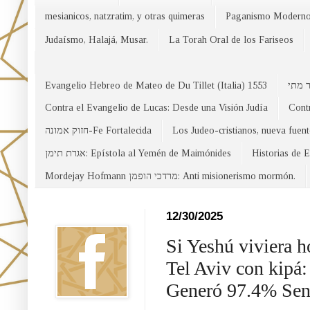
mesianicos, natzratim, y otras quimeras
Paganismo Modern
Judaísmo, Halajá, Musar.
La Torah Oral de los Fariseos
Evangelio Hebreo de Mateo de Du Tillet (Italia) 1553
Contra el Evangelio de Lucas: Desde una Visión Judía
Contr
חזוק אמונה-Fe Fortalecida
Los Judeo-cristianos, nueva fuen
אגרת תימן: Epístola al Yemén de Maimónides
Historias de 
Mordejay Hofmann מרדכי הופמן: Anti misionerismo mormón.
Facebook
12/30/2025
Si Yeshú viviera h
Tel Aviv con kipá:
Generó 97.4% Sen